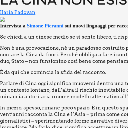
LA CINA NON ESI­
Ilaria Padovan
Inter­vi­sta a
Simo­ne Pie­ran­ni
sui nuo­vi lin­guag­gi per rac­co
Se chie­di a un cine­se medio se si sen­te libe­ro, ti risp
Non è una pro­vo­ca­zio­ne, né un para­dos­so costrui­to per
con­ta­re la Cina da fuo­ri. Per­ché obbli­ga a fare i con­ti
duo, Sta­to – non fun­zio­ni­no così bene come pen­sia­
È da qui che comin­cia la sfi­da del rac­con­to.
Par­la­re di Cina oggi signi­fi­ca muo­ver­si den­tro una te
un con­te­sto lon­ta­no, dall’altra il rischio ine­vi­ta­bi­l
minac­cia auto­ri­ta­ria o come model­lo alter­na­ti­vo a
In mez­zo, spes­so, rima­ne poco spa­zio. È in que­sto spa­z
vent’anni rac­con­ta la Cina e l’Asia – pri­ma come cor­r
gior­na­li­sti­ci – spe­ri­men­tan­do for­me nar­ra­ti­ve diver­
imme­dia­te. Ma far­lo, dice, signi­fi­ca accet­ta­re un lim