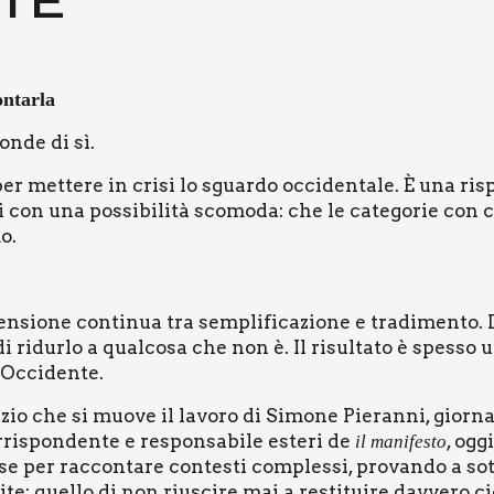
STE
n­tar­la
on­de di sì.
 met­te­re in cri­si lo sguar­do occi­den­ta­le. È una rispo
 con una pos­si­bi­li­tà sco­mo­da: che le cate­go­rie con cu
mo.
n­sio­ne con­ti­nua tra sem­pli­fi­ca­zio­ne e tra­di­men­to.
e di ridur­lo a qual­co­sa che non è. Il risul­ta­to è spes­s
ll’Occidente.
io che si muo­ve il lavo­ro di Simo­ne Pie­ran­ni, gior­na­l
i­spon­den­te e respon­sa­bi­le este­ri de
, ogg
il mani­fe­sto
se per rac­con­ta­re con­te­sti com­ples­si, pro­van­do a sot­tr
i­te: quel­lo di non riu­sci­re mai a resti­tui­re dav­ve­ro 