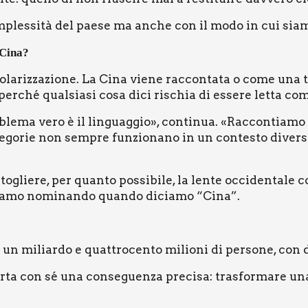
­ples­si­tà del pae­se ma anche con il modo in cui sia­mo 
a Cina?
ola­riz­za­zio­ne. La Cina vie­ne rac­con­ta­ta o come una te
o, per­ché qual­sia­si cosa dici rischia di esse­re let­ta co
ro­ble­ma vero è il lin­guag­gio», con­ti­nua. «Rac­con­tia­m
te­go­rie non sem­pre fun­zio­na­no in un con­te­sto diver­
 toglie­re, per quan­to pos­si­bi­le, la len­te occi­den­ta­le 
a­mo nomi­nan­do quan­do dicia­mo “Cina”.
un miliar­do e quat­tro­cen­to milio­ni di per­so­ne, con dif
por­ta con sé una con­se­guen­za pre­ci­sa: tra­sfor­ma­re un