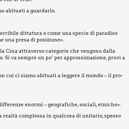
abi­tua­ti a guar­dar­lo.
r­ri­bi­le dit­ta­tu­ra o come una spe­cie di para­di­so
me una pre­sa di posi­zio­ne».
o la Cina attra­ver­so cate­go­rie che ven­go­no dal­la
so. Si va sem­pre un po’ per appros­si­ma­zio­ne, pro­vi a
con cui ci sia­mo abi­tua­ti a leg­ge­re il mon­do – il pro­
­fe­ren­ze enor­mi – geo­gra­fi­che, socia­li, etni­che».
a real­tà com­ples­sa in qual­co­sa di uni­ta­rio, spes­so