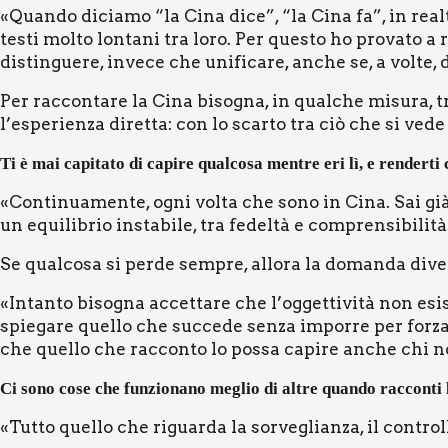
«Quan­do dicia­mo “la Cina dice”, “la Cina fa”, in real­t
te­sti mol­to lon­ta­ni tra loro. Per que­sto ho pro­va­to a
distin­gue­re, inve­ce che uni­fi­ca­re, anche se, a vol­te, 
Per rac­con­ta­re la Cina biso­gna, in qual­che misu­ra, t
l’esperienza diret­ta: con lo scar­to tra ciò che si vede e
Ti è mai capi­ta­to di capi­re qual­co­sa men­tre eri lì, e ren­der­ti
«Con­ti­nua­men­te, ogni vol­ta che sono in Cina. Sai già
un equi­li­brio insta­bi­le, tra fedel­tà e com­pren­si­bi­li­tà
Se qual­co­sa si per­de sem­pre, allo­ra la doman­da dive
«Intan­to biso­gna accet­ta­re che l’oggettività non esi­
spie­ga­re quel­lo che suc­ce­de sen­za impor­re per for­za
che quel­lo che rac­con­to lo pos­sa capi­re anche chi non
Ci sono cose che fun­zio­na­no meglio di altre quan­do rac­con­ti
«Tut­to quel­lo che riguar­da la sor­ve­glian­za, il con­trol­l