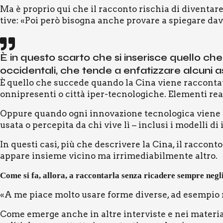
Ma è pro­prio qui che il rac­con­to rischia di diven­ta­re
ti­ve: «Poi però biso­gna anche pro­va­re a spie­ga­re dav
È in que­sto scar­to che si inse­ri­sce quel­lo che v
occi­den­ta­li, che ten­de a enfa­tiz­za­re alcu­ni as
È quel­lo che suc­ce­de quan­do la Cina vie­ne rac­con­ta­ta
onni­pre­sen­ti o cit­tà iper-tec­no­lo­gi­che. Ele­men­ti re
Oppu­re quan­do ogni inno­va­zio­ne tec­no­lo­gi­ca vie­ne 
usa­ta o per­ce­pi­ta da chi vive lì – inclu­si i model­li di int
In que­sti casi, più che descri­ve­re la Cina, il rac­con­to 
appa­re insie­me vici­no ma irri­me­dia­bil­men­te altro.
Come si fa, allo­ra, a rac­con­tar­la sen­za rica­de­re sem­pre negli 
«A me pia­ce mol­to usa­re for­me diver­se, ad esem­pio rac
Come emer­ge anche in altre inter­vi­ste e nei mate­ria­