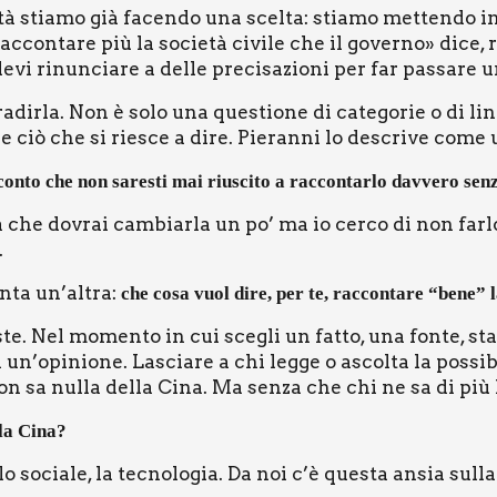
à stia­mo già facen­do una scel­ta: stia­mo met­ten­do ins
 rac­con­ta­re più la socie­tà civi­le che il gover­no» dice
devi rinun­cia­re a del­le pre­ci­sa­zio­ni per far pas­sa­re 
ra­dir­la. Non è solo una que­stio­ne di cate­go­rie o di l
 ciò che si rie­sce a dire. Pie­ran­ni lo descri­ve come una
 con­to che non sare­sti mai riu­sci­to a rac­con­tar­lo dav­ve­ro sen
 che dovrai cam­biar­la un po’ ma io cer­co di non far­lo
.
n­ta un’altra:
che cosa vuol dire, per te, rac­con­ta­re “bene” l
ste. Nel momen­to in cui sce­gli un fat­to, una fon­te, st
 un’opinione. Lascia­re a chi leg­ge o ascol­ta la pos­si­b
 sa nul­la del­la Cina. Ma sen­za che chi ne sa di più lo 
 la Cina?
o socia­le, la tec­no­lo­gia. Da noi c’è que­sta ansia sul­la t