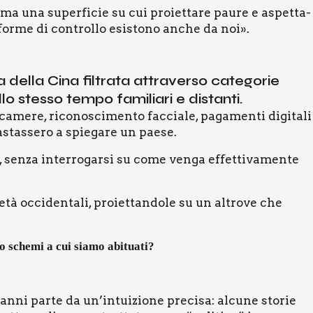
ma una super­fi­cie su cui pro­iet­ta­re pau­re e aspet­ta­
for­me di con­trol­lo esi­sto­no anche da noi».
 del­la Cina fil­tra­ta attra­ver­so cate­go­rie
llo stes­so tem­po fami­lia­ri e distan­ti.
­me­re, rico­no­sci­men­to fac­cia­le, paga­men­ti digi­ta­li
bastas­se­ro a spie­ga­re un pae­se.
 sen­za inter­ro­gar­si su come ven­ga effet­ti­va­men­te
­tà occi­den­ta­li, pro­iet­tan­do­le su un altro­ve che
ro sche­mi a cui sia­mo abi­tua­ti?
­ran­ni par­te da un’intuizione pre­ci­sa: alcu­ne sto­rie