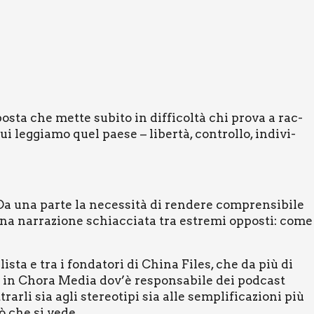
­sta che met­te subi­to in dif­fi­col­tà chi pro­va a rac­
i leg­gia­mo quel pae­se – liber­tà, con­trol­lo, indi­vi­
 Da una par­te la neces­si­tà di ren­de­re com­pren­si­bi­le
o una nar­ra­zio­ne schiac­cia­ta tra estre­mi oppo­sti: come
i­sta e tra i fon­da­to­ri di Chi­na Files, che da più di
i in Cho­ra Media dov’è respon­sa­bi­le dei pod­ca­st
ar­li sia agli ste­reo­ti­pi sia alle sem­pli­fi­ca­zio­ni più
ciò che si vede.