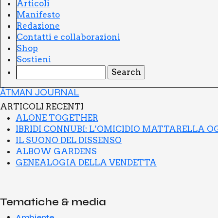
Arti­co­li
Mani­fe­sto
Reda­zio­ne
Con­tat­ti e col­la­bo­ra­zio­ni
Shop
Sostie­ni
ĀTMAN JOURNAL
ARTI­CO­LI RECEN­TI
ALO­NE TOGE­THER
IBRI­DI CON­NU­BI: L’O­MI­CI­DIO MAT­TA­REL­LA 
IL SUO­NO DEL DIS­SEN­SO
ALBOW GAR­DENS
GENEA­LO­GIA DEL­LA VEN­DET­TA
Tematiche & media
Ambiente