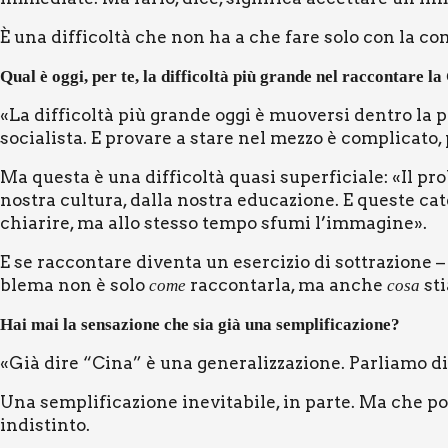
È una dif­fi­col­tà che non ha a che fare solo con la com
Qual è oggi, per te, la dif­fi­col­tà più gran­de nel rac­con­ta­re l
«La dif­fi­col­tà più gran­de oggi è muo­ver­si den­tro la p
socia­li­sta. E pro­va­re a sta­re nel mez­zo è com­pli­ca­t
Ma que­sta è una dif­fi­col­tà qua­si super­fi­cia­le: «Il p
nostra cul­tu­ra, dal­la nostra edu­ca­zio­ne. E que­ste ca
chia­ri­re, ma allo stes­so tem­po sfu­mi l’immagine».
E se rac­con­ta­re diven­ta un eser­ci­zio di sot­tra­zio­ne –
ble­ma non è solo
rac­con­tar­la, ma anche
sti
come
cosa
Hai mai la sen­sa­zio­ne che sia già una sem­pli­fi­ca­zio­ne?
«Già dire “Cina” è una gene­ra­liz­za­zio­ne. Par­lia­mo di 
Una sem­pli­fi­ca­zio­ne ine­vi­ta­bi­le, in par­te. Ma che 
indi­stin­to.