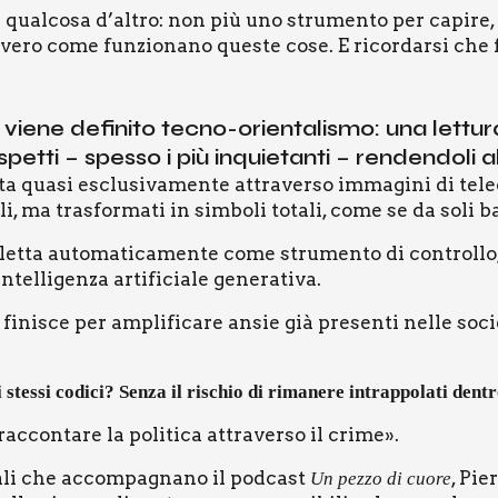
 qual­co­sa d’altro: non più uno stru­men­to per capi­re, 
­ve­ro come fun­zio­na­no que­ste cose. E ricor­dar­si che 
ie­ne defi­ni­to tec­no-orien­ta­li­smo: una let­tu­ra
pet­ti – spes­so i più inquie­tan­ti – ren­den­do­li a
 qua­si esclu­si­va­men­te attra­ver­so imma­gi­ni di tele­ca
a­li, ma tra­sfor­ma­ti in sim­bo­li tota­li, come se da soli 
let­ta auto­ma­ti­ca­men­te come stru­men­to di con­trol­lo,
el­li­gen­za arti­fi­cia­le gene­ra­ti­va.
fini­sce per ampli­fi­ca­re ansie già pre­sen­ti nel­le socie
stes­si codi­ci? Sen­za il rischio di rima­ne­re intrap­po­la­ti den­t
­con­ta­re la poli­ti­ca attra­ver­so il cri­me».
li che accom­pa­gna­no il pod­ca­st
, Pie
Un pez­zo di cuo­re