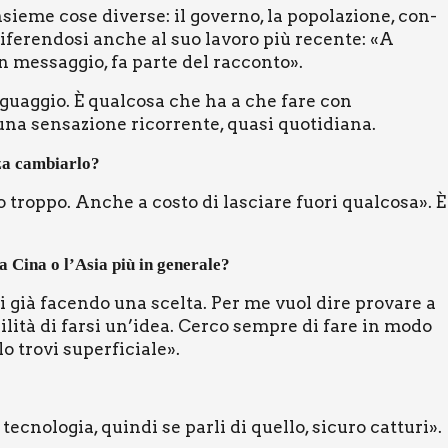
ie­me cose diver­se: il gover­no, la popo­la­zio­ne, con­
, rife­ren­do­si anche al suo lavo­ro più recen­te: «A
un mes­sag­gio, fa par­te del rac­con­to».
in­guag­gio. È qual­co­sa che ha a che fare con
 sen­sa­zio­ne ricor­ren­te, qua­si quo­ti­dia­na.
­za cam­biar­lo?
 trop­po. Anche a costo di lascia­re fuo­ri qual­co­sa». È
a Cina o l’Asia più in gene­ra­le?
ai già facen­do una scel­ta. Per me vuol dire pro­va­re a
i­li­tà di far­si un’idea. Cer­co sem­pre di fare in modo
tro­vi super­fi­cia­le».
ec­no­lo­gia, quin­di se par­li di quel­lo, sicu­ro cat­tu­ri».