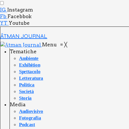
IG
Instagram
Fb
Facebbok
YT
Youtube
ĀTMAN JOURNAL
Menu
≡
╳
Tema­ti­che
Ambien­te
Exhi­bi­tion
Spet­ta­co­lo
Let­te­ra­tu­ra
Poli­ti­ca
Socie­tà
Sto­ria
Media
Audio­vi­si­vo
Foto­gra­fia
Pod­ca­st