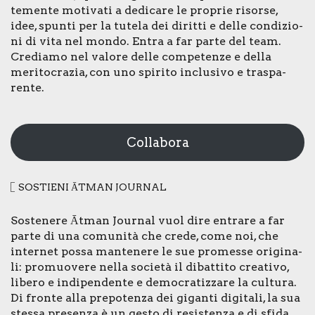
te­men­te moti­va­ti a dedi­ca­re le pro­prie risor­se,
idee, spun­ti per la tute­la dei dirit­ti e del­le con­di­zio­
ni di vita nel mon­do. Entra a far par­te del team.
Cre­dia­mo nel valo­re del­le com­pe­ten­ze e del­la
meri­to­cra­zia, con uno spi­ri­to inclu­si­vo e tra­spa­
ren­te.
Collabora
SOSTIE­NI ĀTMAN JOUR­NAL
Soste­ne­re Ātman Jour­nal vuol dire entra­re a far
par­te di una comu­ni­tà che cre­de, come noi, che
inter­net pos­sa man­te­ne­re le sue pro­mes­se ori­gi­na­
li: pro­muo­ve­re nel­la socie­tà il dibat­ti­to crea­ti­vo,
libe­ro e indi­pen­den­te e demo­cra­tiz­za­re la cul­tu­ra.
Di fron­te alla pre­po­ten­za dei gigan­ti digi­ta­li, la sua
stes­sa pre­sen­za è un gesto di resi­sten­za e di sfi­da.