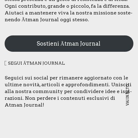
Ogni con­tri­bu­to, gran­de o pic­co­lo, fa la dif­fe­ren­za.
Aiu­ta­ci a man­te­ne­re viva la nostra mis­sio­ne soste­
nen­do Ātman Jour­nal oggi stes­so.
Sostieni Ātman Journal
SEGUI ĀTMAN JOUR­NAL
Segui­ci sui social per rima­ne­re aggior­na­to con le
ulti­me novi­tà, arti­co­li e appro­fon­di­men­ti. Uni­sci­ti
VAI IN ALTO
alla nostra com­mu­ni­ty per con­di­vi­de­re idee e ispi­
ra­zio­ni. Non per­de­re i con­te­nu­ti esclu­si­vi di
Atman Jour­nal!