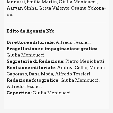
Ian­nuz­zi, Emi­lia Mar­tin, Giu­lia Meni­cuc­ci,
Aaryan Sin­ha, Gre­ta Valen­te, Osa­mu Yoko­na­
mi.
Edi­to da Agen­zia Nfc
Diret­to­re edi­to­ria­le:
Alfre­do Tes­sie­ri
Pro­get­ta­zio­ne e impa­gi­na­zio­ne gra­fi­ca
:
Giu­lia Meni­cuc­ci
Segre­te­ria di Reda­zio­ne
: Pie­tro Meni­chet­ti
Revi­sio­ne edi­to­ria­le
: Andrea Cel­lai, Mile­na
Capo­ra­so, Dana Moda, Alfre­do Tes­sie­ri
Reda­zio­ne foto­gra­fi­ca
: Giu­lia Meni­cuc­ci,
Alfre­do Tes­sie­ri
Coper­ti­na:
Giu­lia Meni­cuc­ci