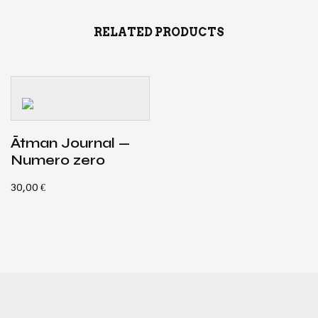
RELATED PRODUCTS
Ātman Jour­nal —
Nume­ro zero
30,00
€