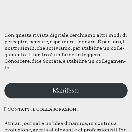
Con que­sta rivi­sta digi­ta­le cer­chia­mo altri modi di
per­ce­pi­re, pen­sa­re, espri­me­re, sogna­re. È per loro, i
nostri simi­li, che scri­via­mo, per sta­bi­li­re un col­le­
ga­men­to. Il nostro è un far­del­lo leg­ge­ro.
Cono­sce­re, dice Socra­te, è sta­bi­li­re un col­le­ga­men­
to…
Manifesto
CON­TAT­TI E COL­LA­BO­RA­ZIO­NI
Ātman Jour­nal è un’idea dina­mi­ca, in con­ti­nua
evo­lu­zio­ne, aper­ta ai gio­va­ni e ai pro­fes­sio­ni­sti for­