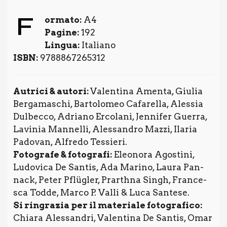
F
or­ma­to:
A4
Pagi­ne:
192
Lin­gua:
Ita­lia­no
ISBN:
9788867265312
Autri­ci & auto­ri:
Valen­ti­na Amen­ta, Giu­lia
Ber­ga­ma­schi, Bar­to­lo­meo Cafa­rel­la, Ales­sia
Dul­bec­co, Adria­no Erco­la­ni, Jen­ni­fer Guer­ra,
Lavi­nia Man­nel­li, Ales­san­dro Maz­zi, Ila­ria
Pado­van, Alfre­do Tes­sie­ri.
Foto­gra­fe & foto­gra­fi:
Eleo­no­ra Ago­sti­ni,
Ludo­vi­ca De San­tis, Ada Mari­no, Lau­ra Pan­
nack, Peter Pflü­gler, Prar­th­na Sin­gh, Fran­ce­
sca Tod­de, Mar­co P. Val­li & Luca San­te­se.
Si rin­gra­zia per il mate­ria­le foto­gra­fi­co:
Chia­ra Ales­san­dri, Valen­ti­na De San­tis, Omar