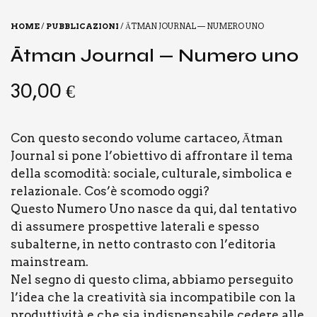
HOME
/
PUBBLICAZIONI
/ ĀTMAN JOUR­NAL — NUME­RO UNO
Ātman Jour­nal — Nume­ro uno
30,00
€
Con questo secondo volume cartaceo, Ātman
Journal si pone l’obiettivo di affrontare il tema
della scomodità: sociale, culturale, simbolica e
relazionale. Cos’è scomodo oggi?
Questo Numero Uno nasce da qui, dal tentativo
di assumere prospettive laterali e spesso
subalterne, in netto contrasto con l’editoria
mainstream.
Nel segno di questo clima, abbiamo perseguito
l’idea che la creatività sia incompatibile con la
produttività e che sia indispensabile cedere alle