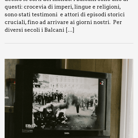
que­sti: cro­ce­via di impe­ri, lin­gue e reli­gio­ni,
sono sta­ti testi­mo­ni e atto­ri di epi­so­di sto­ri­ci
cru­cia­li, fino ad arri­va­re ai gior­ni nostri. Per
diver­si seco­li i Bal­ca­ni […]