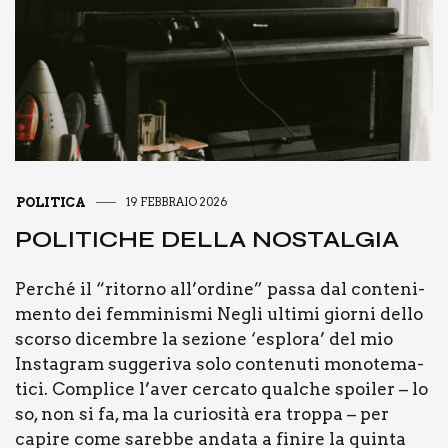
POLITICA
19 FEBBRAIO 2026
POLI­TI­CHE DEL­LA NOSTAL­GIA
Per­ché il “ritor­no all’ordine” pas­sa dal con­te­ni­
men­to dei fem­mi­ni­smi Negli ulti­mi gior­ni del­lo
scor­so dicem­bre la sezio­ne ‘esplo­ra’ del mio
Insta­gram sug­ge­ri­va solo con­te­nu­ti mono­te­ma­
ti­ci. Com­pli­ce l’aver cer­ca­to qual­che spoi­ler – lo
so, non si fa, ma la curio­si­tà era trop­pa – per
capi­re come sareb­be anda­ta a fini­re la quin­ta