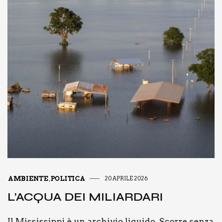
AMBIENTE
POLITICA
20 APRILE 2026
,
L’AC­QUA DEI MILIAR­DA­RI
Il Mis­sis­sip­pi è un archi­vio liqui­do. Scor­re sen­za