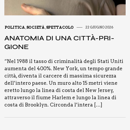
POLITICA
SOCIETÀ
SPETTACOLO
22 GIUGNO 2026
,
,
ANA­TO­MIA DI UNA CIT­TÀ-PRI­
GIO­NE
“Nel 1988 il tas­so di cri­mi­na­li­tà degli Sta­ti Uni­ti
aumen­ta del 400%. New York, un tem­po gran­de
cit­tà, diven­ta il car­ce­re di mas­si­ma sicu­rez­za
dell’intero pae­se. Un muro alto 15 metri vie­ne
eret­to lun­go la linea di costa del New Jer­sey,
attra­ver­so il fiu­me Har­lem e lun­go la linea di
costa di Broo­klyn. Cir­con­da l’intera […]