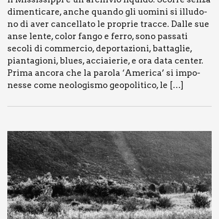
dimen­ti­ca­re, anche quan­do gli uomi­ni si illu­do­
no di aver can­cel­la­to le pro­prie trac­ce. Dal­le sue
anse len­te, color fan­go e fer­ro, sono pas­sa­ti
seco­li di com­mer­cio, depor­ta­zio­ni, bat­ta­glie,
pian­ta­gio­ni, blues, accia­ie­rie, e ora data cen­ter.
Pri­ma anco­ra che la paro­la ‘Ame­ri­ca’ si impo­
nes­se come neo­lo­gi­smo geo­po­li­ti­co, le […]