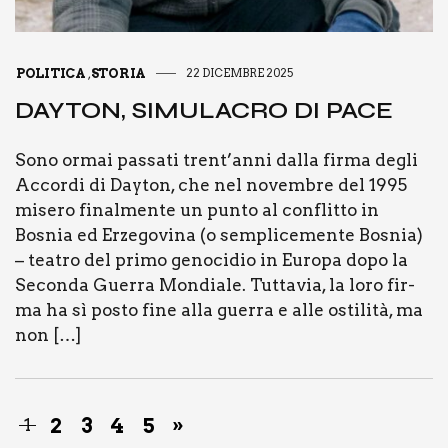
POLITICA
STORIA
22 DICEMBRE 2025
,
DAY­TON, SIMU­LA­CRO DI PACE
Sono ormai pas­sa­ti trent’anni dal­la fir­ma degli
Accor­di di Day­ton, che nel novem­bre del 1995
mise­ro final­men­te un pun­to al con­flit­to in
Bosnia ed Erze­go­vi­na (o sem­pli­ce­men­te Bosnia)
– tea­tro del pri­mo geno­ci­dio in Euro­pa dopo la
Secon­da Guer­ra Mon­dia­le. Tut­ta­via, la loro fir­
ma ha sì posto fine alla guer­ra e alle osti­li­tà, ma
non […]
2
3
4
5
»
1