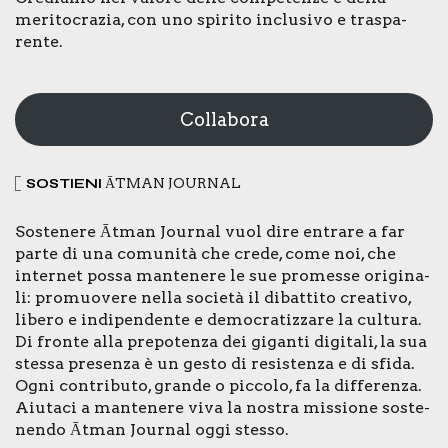
meri­to­cra­zia, con uno spi­ri­to inclu­si­vo e tra­spa­
ren­te.
Collabora
SOSTIE­NI
ĀTMAN JOUR­NAL
Soste­ne­re Ātman Jour­nal vuol dire entra­re a far
par­te di una comu­ni­tà che cre­de, come noi, che
inter­net pos­sa man­te­ne­re le sue pro­mes­se ori­gi­na­
li: pro­muo­ve­re nel­la socie­tà il dibat­ti­to crea­ti­vo,
libe­ro e indi­pen­den­te e demo­cra­tiz­za­re la cul­tu­ra.
Di fron­te alla pre­po­ten­za dei gigan­ti digi­ta­li, la sua
stes­sa pre­sen­za è un gesto di resi­sten­za e di sfi­da.
Ogni con­tri­bu­to, gran­de o pic­co­lo, fa la dif­fe­ren­za.
Aiu­ta­ci a man­te­ne­re viva la nostra mis­sio­ne soste­
nen­do Ātman Jour­nal oggi stes­so.