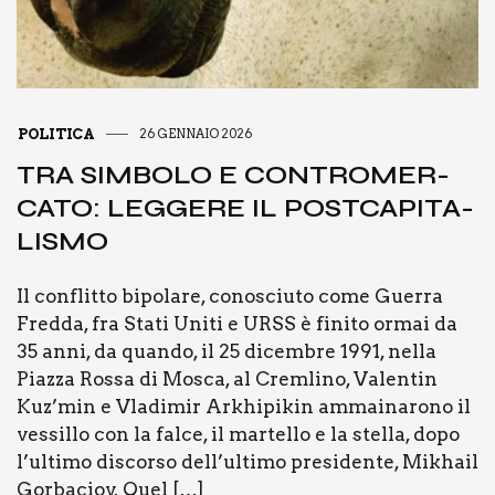
POLITICA
26 GENNAIO 2026
TRA SIM­BO­LO E CON­TRO­MER­
CA­TO: LEG­GE­RE IL POST­CA­PI­TA­
LI­SMO
Il con­flit­to bipo­la­re, cono­sciu­to come Guer­ra
Fred­da, fra Sta­ti Uni­ti e URSS è fini­to ormai da
35 anni, da quan­do, il 25 dicem­bre 1991, nel­la
Piaz­za Ros­sa di Mosca, al Crem­li­no, Valen­tin
Kuz’min e Vla­di­mir Arkhi­pi­kin ammai­na­ro­no il
ves­sil­lo con la fal­ce, il mar­tel­lo e la stel­la, dopo
l’ultimo discor­so dell’ultimo pre­si­den­te, Mikhail
Gor­ba­ciov. Quel […]