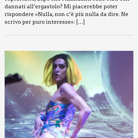
dan­na­ti all’ergastolo? Mi pia­ce­reb­be poter
rispon­de­re «Nul­la, non c’è più nul­la da dire. Ne
scri­vo per puro inte­res­se»: […]