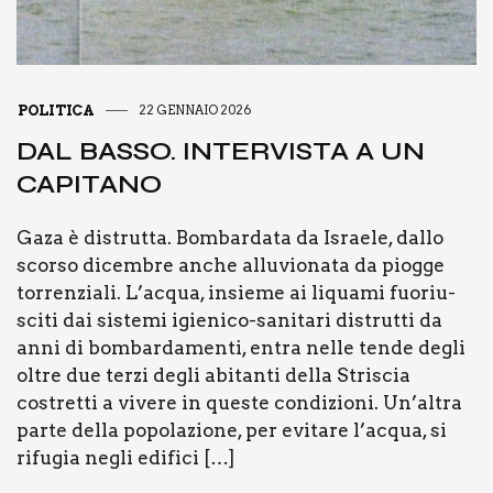
POLITICA
22 GENNAIO 2026
DAL BAS­SO. INTER­VI­STA A UN
CAPI­TA­NO
Gaza è distrut­ta. Bom­bar­da­ta da Israe­le, dal­lo
scor­so dicem­bre anche allu­vio­na­ta da piog­ge
tor­ren­zia­li. L’acqua, insie­me ai liqua­mi fuo­riu­
sci­ti dai siste­mi igie­­ni­­co-sani­­ta­­ri distrut­ti da
anni di bom­bar­da­men­ti, entra nel­le ten­de degli
oltre due ter­zi degli abi­tan­ti del­la Stri­scia
costret­ti a vive­re in que­ste con­di­zio­ni. Un’al­tra
par­te del­la popo­la­zio­ne, per evi­ta­re l’ac­qua, si
rifu­gia negli edi­fi­ci […]