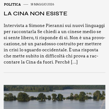
POLITICA
18 MAGGIO 2026
LA CINA NON ESI­STE
Inter­vi­sta a Simo­ne Pie­ran­ni sui nuo­vi lin­guag­gi
per rac­con­tar­la Se chie­di a un cine­se medio se
si sen­te libe­ro, ti rispon­de di sì. Non è una pro­vo­
ca­zio­ne, né un para­dos­so costrui­to per met­te­re
in cri­si lo sguar­do occi­den­ta­le. È una rispo­sta
che met­te subi­to in dif­fi­col­tà chi pro­va a rac­
con­ta­re la Cina da fuo­ri. Per­ché […]