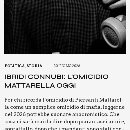
POLITICA
STORIA
30 LUGLIO 2026
,
IBRI­DI CON­NU­BI: L’O­MI­CI­DIO
MAT­TA­REL­LA OGGI
Per chi ricor­da l’omicidio di Pier­san­ti Mat­ta­rel­
la come un sem­pli­ce omi­ci­dio di mafia, leg­ger­ne
nel 2026 potreb­be suo­na­re ana­cro­ni­sti­co. Che
cosa ci sarà mai da dire dopo qua­ran­ta­sei anni e,
soprat­tut­to, dopo che i man­dan­ti sono sta­ti con­