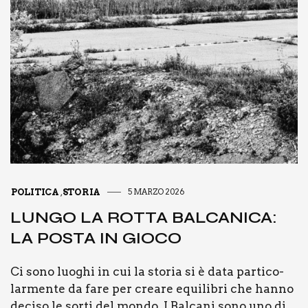
POLITICA
STORIA
5 MARZO 2026
,
LUN­GO LA ROT­TA BAL­CA­NI­CA:
LA POSTA IN GIO­CO
Ci sono luo­ghi in cui la sto­ria si è data par­ti­co­
lar­men­te da fare per crea­re equi­li­bri che han­no
deci­so le sor­ti del mon­do. I Bal­ca­ni sono uno di