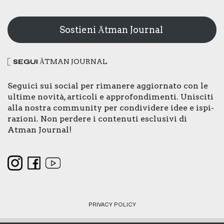
Sostieni Ātman Journal
SEGUI
ĀTMAN JOUR­NAL
Segui­ci sui social per rima­ne­re aggior­na­to con le
ulti­me novi­tà, arti­co­li e appro­fon­di­men­ti. Uni­sci­ti
alla nostra com­mu­ni­ty per con­di­vi­de­re idee e ispi­
ra­zio­ni. Non per­de­re i con­te­nu­ti esclu­si­vi di
Atman Jour­nal!
PRI­VA­CY POLI­CY