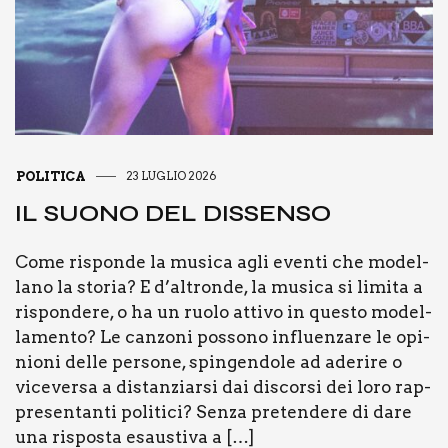
POLITICA
23 LUGLIO 2026
IL SUO­NO DEL DIS­SEN­SO
Come rispon­de la musi­ca agli even­ti che model­
la­no la sto­ria? E d’altronde, la musi­ca si limi­ta a
rispon­de­re, o ha un ruo­lo atti­vo in que­sto model­
la­men­to? Le can­zo­ni pos­so­no influen­za­re le opi­
nio­ni del­le per­so­ne, spin­gen­do­le ad ade­ri­re o
vice­ver­sa a distan­ziar­si dai discor­si dei loro rap­
pre­sen­tan­ti poli­ti­ci? Sen­za pre­ten­de­re di dare
una rispo­sta esau­sti­va a […]