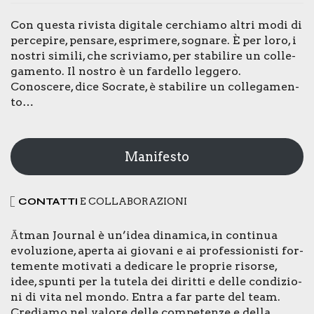
Con que­sta rivi­sta digi­ta­le cer­chia­mo altri modi di
per­ce­pi­re, pen­sa­re, espri­me­re, sogna­re. È per loro, i
nostri simi­li, che scri­via­mo, per sta­bi­li­re un col­le­
ga­men­to. Il nostro è un far­del­lo leg­ge­ro.
Cono­sce­re, dice Socra­te, è sta­bi­li­re un col­le­ga­men­
to…
Manifesto
CON­TAT­TI
E COL­LA­BO­RA­ZIO­NI
Ātman Jour­nal è un’idea dina­mi­ca, in con­ti­nua
evo­lu­zio­ne, aper­ta ai gio­va­ni e ai pro­fes­sio­ni­sti for­
te­men­te moti­va­ti a dedi­ca­re le pro­prie risor­se,
idee, spun­ti per la tute­la dei dirit­ti e del­le con­di­zio­
ni di vita nel mon­do. Entra a far par­te del team.
Cre­dia­mo nel valo­re del­le com­pe­ten­ze e del­la