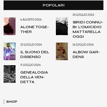
POPOLARI
30 LUGLIO 2026
4 AGOSTO 2026
IBRI­DI CON­NU­
ALO­NE TOGE­
BI: L’O­MI­CI­DIO
THER
MAT­TA­REL­LA
OGGI
23 LUGLIO 2026
16 LUGLIO 2026
IL SUO­NO DEL
ALBOW GAR­
DIS­SEN­SO
DENS
9 LUGLIO 2026
GENEA­LO­GIA
DEL­LA VEN­
DET­TA
SHOP