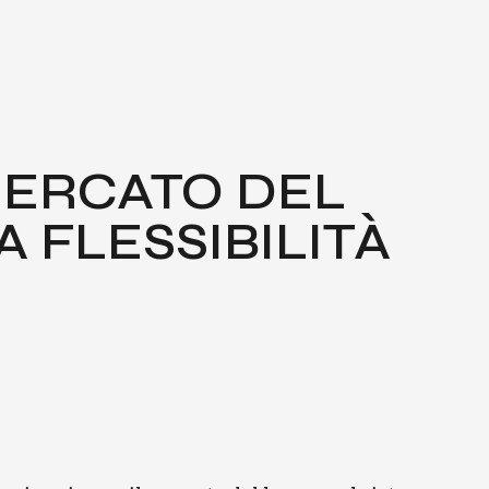
MER­CA­TO DEL
LES­SI­BI­LI­TÀ