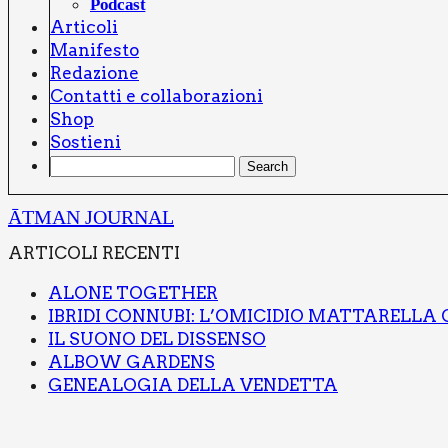
Pod­ca­st
Arti­co­li
Mani­fe­sto
Reda­zio­ne
Con­tat­ti e col­la­bo­ra­zio­ni
Shop
Sostie­ni
ĀTMAN JOURNAL
ARTI­CO­LI RECEN­TI
ALO­NE TOGE­THER
IBRI­DI CON­NU­BI: L’O­MI­CI­DIO MAT­TA­REL­LA
IL SUO­NO DEL DIS­SEN­SO
ALBOW GAR­DENS
GENEA­LO­GIA DEL­LA VEN­DET­TA