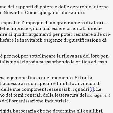
ione dei rap­por­ti di pote­re e del­le gerar­chie inter­ne
e Novan­ta. Come spie­ga­no i due auto­ri:
cet­ti espo­sti e l’impegno di un gran nume­ro di atto­ri —
del­le impre­se -, non può esse­re orien­ta­ta uni­ca­
ni­re ai qua­dri argo­men­ti per poter resi­ste­re alle cri­
a­re le ine­vi­ta­bi­li esi­gen­ze di giu­sti­fi­ca­zio­ne di
 è per noi, per sot­to­li­nea­re la rile­van­za del loro pen­
­ta­li­smo si ripro­du­ca assor­ben­do la cri­ti­ca ad esso
re­sa ege­mo­ne fino a quel momen­to. Si trat­ta
accesso ai ruo­li api­ca­li è limi­ta­to ai vin­co­li di
a del­le sue com­po­nen­ti essen­zia­li, i qua­dri
[1]
. Le
o dei temi cen­tra­li del­la let­te­ra­tu­ra del
mana­ge­ment
o dell’organizzazione indu­stria­le.
 rigi­da buro­cra­zia che ne deter­mi­na gli equi­li­bri.