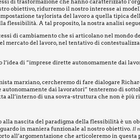
­ces­si di tra­sfor­ma­zio­ne che han­no carat­te­riz­za­to l
l nostro obiet­ti­vo, ridur­re­mo il nostro inte­res­se ai mo
’impostazione tay­lo­ri­sta del lavo­ro a quel­la tipi­ca del
a fles­si­bi­li­tà. A tal pro­po­si­to, la nostra ana­li­si segu
ces­si di cam­bia­men­to che si arti­co­la­no nel mon­do d
r­ca­to del lavo­ro, nel ten­ta­ti­vo di con­te­stua­liz­zar­
o l’idea di “impre­se diret­te auto­no­ma­men­te dai lavo­
mista mar­xia­no, cer­che­re­mo di fare dia­lo­ga­re Rich
 auto­no­ma­men­te dai lavo­ra­to­ri” ten­te­re­mo di sot­to­li
a all’interno di una sovra-strut­tu­ra che non è più rifles­
alla nasci­ta del para­dig­ma del­la fles­si­bi­li­tà è un ob
sguar­do in manie­ra fun­zio­na­le al nostro obiet­ti­vo.
Il n
or­to all’argomentazione che arti­co­le­re­mo in que­sta p