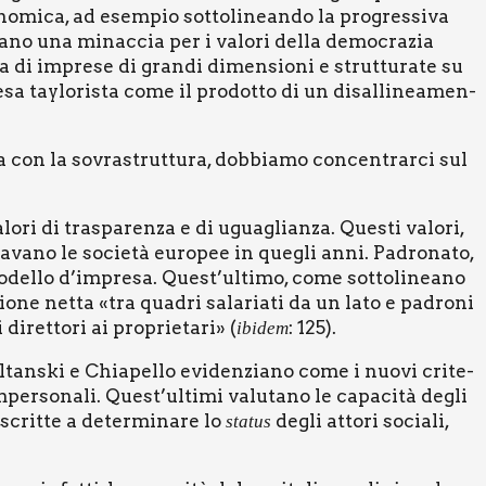
no­mi­ca, ad esem­pio sot­to­li­nean­do la pro­gres­si­va
va­no una minac­cia per i valo­ri del­la demo­cra­zia
za di impre­se di gran­di dimen­sio­ni e strut­tu­ra­te su
e­sa tay­lo­ri­sta come il pro­dot­to di un disal­li­nea­men­
a con la sovra­strut­tu­ra, dob­bia­mo con­cen­trar­ci sul
­ri di tra­spa­ren­za e di ugua­glian­za. Que­sti valo­ri,
z­za­va­no le socie­tà euro­pee in que­gli anni. Padro­na­to,
o model­lo d’impresa. Quest’ultimo, come sot­to­li­nea­no
io­ne net­ta «tra qua­dri sala­ria­ti da un lato e padro­ni
ret­to­ri ai pro­prie­ta­ri» (
: 125).
ibi­dem
l­tan­ski e Chia­pel­lo evi­den­zia­no come i nuo­vi cri­te­
zi imper­so­na­li. Quest’ultimi valu­ta­no le capa­ci­tà degli
ascrit­te a deter­mi­na­re lo
degli atto­ri socia­li,
sta­tus