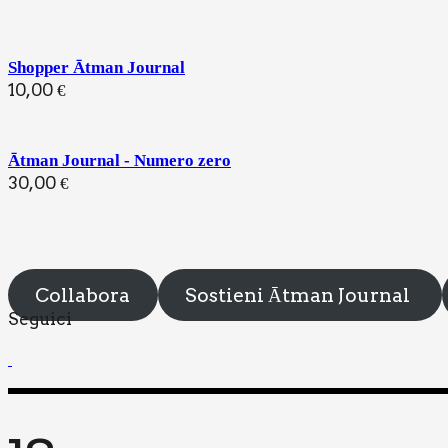
Shopper Ātman Journal
10,00
€
Ātman Journal - Numero zero
30,00
€
Collabora
Sostieni Ātman Journal
Segui­ci
19