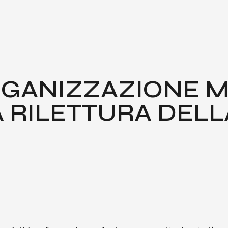
GA­NIZ­ZA­ZIO­NE 
ILET­TU­RA DEL­LA F