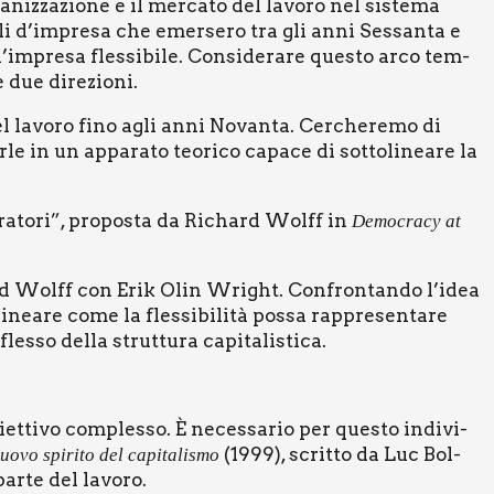
’organizzazione e il mer­ca­to del lavo­ro nel siste­ma
del­li d’impresa che emer­se­ro tra gli anni Ses­san­ta e
l’impresa fles­si­bi­le. Con­si­de­ra­re que­sto arco tem­
e due dire­zio­ni.
el lavo­ro fino agli anni Novan­ta. Cer­che­re­mo di
le in un appa­ra­to teo­ri­co capa­ce di sot­to­li­nea­re la
ra­to­ri”, pro­po­sta da Richard Wol­ff in
Demo­cra­cy at
ard Wol­ff con Erik Olin Wright. Con­fron­tan­do l’idea
­nea­re come la fles­si­bi­li­tà pos­sa rap­pre­sen­ta­re
so del­la strut­tu­ra capi­ta­li­sti­ca.
iet­ti­vo com­ples­so. È neces­sa­rio per que­sto indi­vi­
(1999), scrit­to da Luc Bol­
uo­vo spi­ri­to del capi­ta­li­smo
ar­te del lavo­ro.