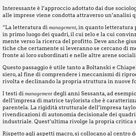
Inte­res­san­te è l’approccio adot­ta­to dai due socio­lo­g
alle impre­se vie­ne con­dot­ta attra­ver­so un’analisi qua
“La let­te­ra­tu­ra di
, in quan­to let­te­ra­tu­
mana­ge­ment
in pri­mo luo­go dei qua­dri, il cui zelo e la cui con­vin
men­te ver­so la ricer­ca del pro­fit­to. Deve anche giu­st
ti­che che cer­ta­men­te si leve­ran­no se cer­ca­no di met­te
fron­te ai loro subor­di­na­ti e nel­le altre are­ne socia­li
Que­sto pas­sag­gio è uti­le tan­to a Bol­tan­ski e Chia­pel
sie­ro, al fine di com­pren­de­re i mec­ca­ni­smi di ripro­d
rivol­ta e decli­nan­do la pro­pria strut­tu­ra in nuo­ve f
I testi di
degli anni Ses­san­ta, ad esem­pio,
mana­ge­ment
dell’impresa di matri­ce tay­lo­ri­sta che è carat­te­riz­za
paren­te­la. La rigi­di­tà strut­tu­ra­le dell’impresa tay­lo
riven­di­ca­zio­ni di auto­no­mia deci­sio­na­le dei qua­dr
indu­stria­le. Quest’ultima rivol­ge la pro­pria cri­ti­
Rispet­to agli aspet­ti macro, si col­lo­ca­no al cen­tro de