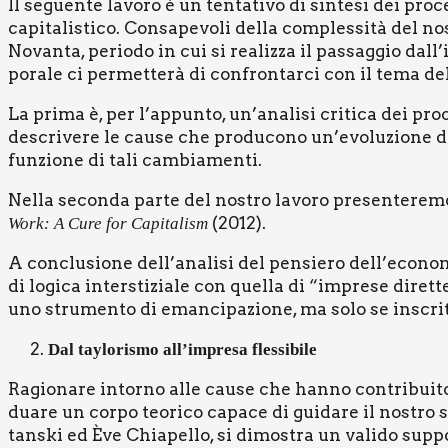
Il seguen­te lavo­ro è un ten­ta­ti­vo di sin­te­si dei pro
capi­ta­li­sti­co. Con­sa­pe­vo­li del­la com­ples­si­tà de
Novan­ta, perio­do in cui si rea­liz­za il pas­sag­gio dall
po­ra­le ci per­met­te­rà di con­fron­tar­ci con il tema del­l
La pri­ma è, per l’appunto, un’analisi cri­ti­ca dei pro­
descri­ve­re le cau­se che pro­du­co­no un’evoluzione del me
fun­zio­ne di tali cam­bia­men­ti.
Nel­la secon­da par­te del nostro lavo­ro pre­sen­te­re­m
(2012).
Work: A Cure for Capi­ta­li­sm
A con­clu­sio­ne dell’analisi del pen­sie­ro dell’econo
di logi­ca inter­sti­zia­le con quel­la di “impre­se diret­te
uno stru­men­to di eman­ci­pa­zio­ne, ma solo se inscrit­t
Dal tay­lo­ri­smo all’impresa fles­si­bi­le
Ragio­na­re intor­no alle cau­se che han­no con­tri­bui­to 
dua­re un cor­po teo­ri­co capa­ce di gui­da­re il nostro 
tan­ski ed Ève Chia­pel­lo, si dimo­stra un vali­do sup­p