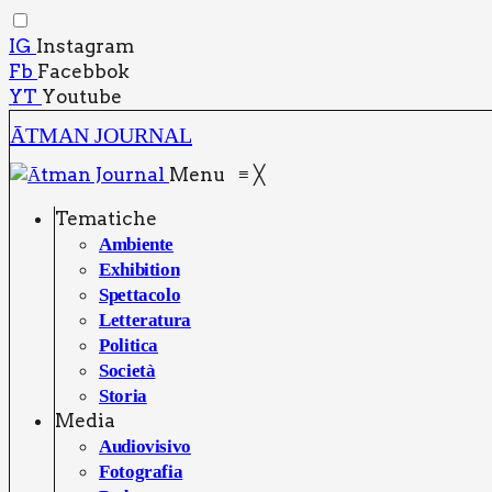
IG
Instagram
Fb
Facebbok
YT
Youtube
ĀTMAN JOURNAL
Menu
≡
╳
Tema­ti­che
Ambien­te
Exhi­bi­tion
Spet­ta­co­lo
Let­te­ra­tu­ra
Poli­ti­ca
Socie­tà
Sto­ria
Media
Audio­vi­si­vo
Foto­gra­fia