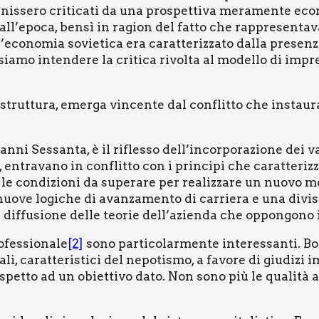
nis­se­ro cri­ti­ca­ti da una pro­spet­ti­va mera­men­te eco­
all’epoca, ben­sì in ragion del fat­to che rap­pre­sen­ta­
l’economia sovie­ti­ca era carat­te­riz­za­to dal­la pre­sen­
­sia­mo inten­de­re la cri­ti­ca rivol­ta al model­lo di impr
trut­tu­ra, emer­ga vin­cen­te dal con­flit­to che instau­r
anni Ses­san­ta, è il rifles­so dell’incorporazione dei valo
a, entra­va­no in con­flit­to con i prin­ci­pi che carat­te­ri
o le con­di­zio­ni da supe­ra­re per rea­liz­za­re un nuo­v
nuo­ve logi­che di avan­za­men­to di car­rie­ra e una divi­s
if­fu­sio­ne del­le teo­rie dell’azienda che oppon­go­no i di
fes­sio­na­le
[2]
sono par­ti­co­lar­men­te inte­res­san­ti. Bo
­na­li, carat­te­ri­sti­ci del nepo­ti­smo, a favo­re di giu­di­
 rispet­to ad un obiet­ti­vo dato. Non sono più le qua­li­tà 