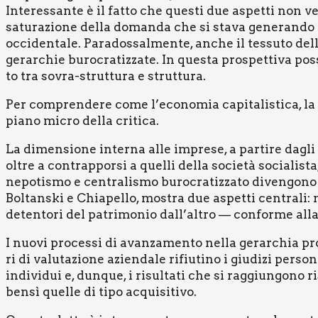
Inte­res­san­te è il fat­to che que­sti due aspet­ti non ve
satu­ra­zio­ne del­la doman­da che si sta­va gene­ran­do 
occi­den­ta­le. Para­dos­sal­men­te, anche il tes­su­to del
gerar­chie buro­cra­tiz­za­te. In que­sta pro­spet­ti­va pos
to tra sovra-strut­tu­ra e strut­tu­ra.
Per com­pren­de­re come l’economia capi­ta­li­sti­ca, la s
pia­no micro del­la cri­ti­ca.
La dimen­sio­ne inter­na alle impre­se, a par­ti­re dagli 
oltre a con­trap­por­si a quel­li del­la socie­tà socia­li­st
nepo­ti­smo e cen­tra­li­smo buro­cra­tiz­za­to diven­go­n
Bol­tan­ski e Chia­pel­lo, mostra due aspet­ti cen­tra­li: 
deten­to­ri del patri­mo­nio dall’altro — con­for­me alla d
I nuo­vi pro­ces­si di avan­za­men­to nel­la gerar­chia pro­
ri di valu­ta­zio­ne azien­da­le rifiu­ti­no i giu­di­zi per­so
indi­vi­dui e, dun­que, i risul­ta­ti che si rag­giun­go­no
ben­sì quel­le di tipo acqui­si­ti­vo.