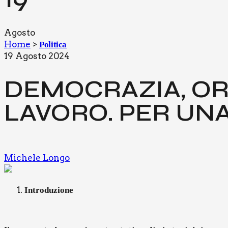
Agosto
Home
>
Politica
19 Agosto 2024
DEMO­CRA­ZIA, OR
LAVO­RO. PER UNA R
Michele Longo
Intro­du­zio­ne