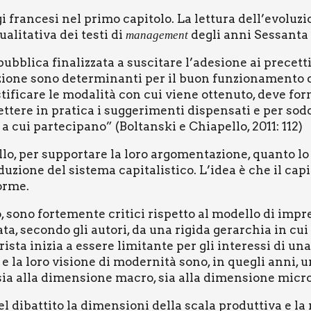
i fran­ce­si nel pri­mo capi­to­lo. La let­tu­ra dell’evoluz
­li­ta­ti­va dei testi di
degli anni Ses­san­ta 
mana­ge­ment
ra pub­bli­ca fina­liz­za­ta a susci­ta­re l’adesione ai pre­
­zio­ne sono deter­mi­nan­ti per il buon fun­zio­na­men­to 
i­fi­ca­re le moda­li­tà con cui vie­ne otte­nu­to, deve for­
­re in pra­ti­ca i sug­ge­ri­men­ti dispen­sa­ti e per sod­di­sf
 a cui par­te­ci­pa­no” (Bol­tan­ski e Chia­pel­lo, 2011: 112)
­lo, per sup­por­ta­re la loro argo­men­ta­zio­ne, quan­to lo
u­zio­ne del siste­ma capi­ta­li­sti­co. L’idea è che il capi
or­me.
 sono for­te­men­te cri­ti­ci rispet­to al model­lo di imp
­ta, secon­do gli auto­ri, da una rigi­da gerar­chia in cui l’
­ri­sta ini­zia a esse­re limi­tan­te per gli inte­res­si di un
i e la loro visio­ne di moder­ni­tà sono, in que­gli anni, un
ca sia alla dimen­sio­ne macro, sia alla dimen­sio­ne micr
l dibat­ti­to la dimen­sio­ni del­la sca­la pro­dut­ti­va e la