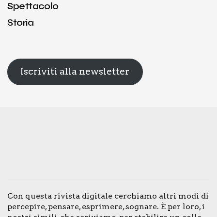
Spettacolo
Storia
Iscriviti alla newsletter
Con que­sta rivi­sta digi­ta­le cer­chia­mo altri modi di
per­ce­pi­re, pen­sa­re, espri­me­re, sogna­re. È per loro, i