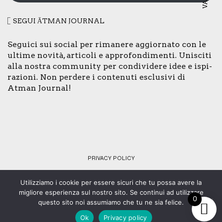
SEGUI ĀTMAN JOUR­NAL
Segui­ci sui social per rima­ne­re aggior­na­to con le
ulti­me novi­tà, arti­co­li e appro­fon­di­men­ti. Uni­sci­ti
alla nostra com­mu­ni­ty per con­di­vi­de­re idee e ispi­
ra­zio­ni. Non per­de­re i con­te­nu­ti esclu­si­vi di
Atman Jour­nal!
PRI­VA­CY POLI­CY
Utilizziamo i cookie per essere sicuri che tu possa avere la
© Copyright 2024 - Tutti i diritti riservati - C.F. 92073430461 -
migliore esperienza sul nostro sito. Se continui ad utilizzare
Web design:
SMStudio
.
0
questo sito noi assumiamo che tu ne sia felice.
Ok
Privacy policy