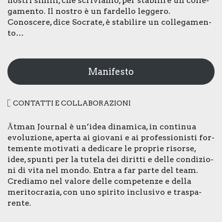
nostri simi­li, che scri­via­mo, per sta­bi­li­re un col­le­
ga­men­to. Il nostro è un far­del­lo leg­ge­ro.
Cono­sce­re, dice Socra­te, è sta­bi­li­re un col­le­ga­men­
to…
Manifesto
CON­TAT­TI E COL­LA­BO­RA­ZIO­NI
Ātman Jour­nal è un’idea dina­mi­ca, in con­ti­nua
evo­lu­zio­ne, aper­ta ai gio­va­ni e ai pro­fes­sio­ni­sti for­
te­men­te moti­va­ti a dedi­ca­re le pro­prie risor­se,
idee, spun­ti per la tute­la dei dirit­ti e del­le con­di­zio­
ni di vita nel mon­do. Entra a far par­te del team.
Cre­dia­mo nel valo­re del­le com­pe­ten­ze e del­la
meri­to­cra­zia, con uno spi­ri­to inclu­si­vo e tra­spa­
ren­te.