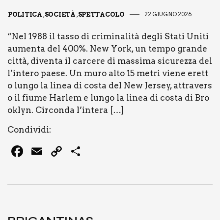
o
k
POLITICA
SOCIETÀ
SPETTACOLO
22 GIUGNO 2026
,
,
k
“Nel 1988 il tas­so di cri­mi­na­li­tà degli Sta­ti Uni­ti
aumen­ta del 400%. New York, un tem­po gran­de
cit­tà, diven­ta il car­ce­re di mas­si­ma sicu­rez­za del
l’intero pae­se. Un muro alto 15 metri vie­ne eret­t
o lun­go la linea di costa del New Jer­sey, attra­ver­s
o il fiu­me Har­lem e lun­go la linea di costa di Bro
o­klyn. Cir­con­da l’intera […]
Con­di­vi­di:
F
E
C
C
a
m
o
o
c
ai
p
n
e
l
y
di
b
Li
vi