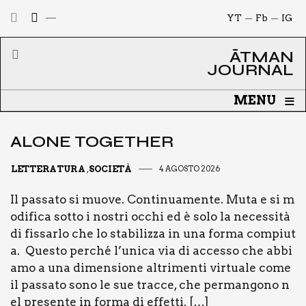
YT
Fb
IG
ĀTMAN
JOURNAL
≡
MENU
ALO­NE TOGE­THER
LETTERATURA
SOCIETÀ
4 AGOSTO 2026
,
Il pas­sa­to si muo­ve. Con­ti­nua­men­te. Muta e si m
odi­fi­ca sot­to i nostri occhi ed è solo la neces­si­tà
di fis­sar­lo che lo sta­bi­liz­za in una for­ma com­piu­t
a. Que­sto per­ché l’unica via di acces­so che abbi
a­mo a una dimen­sio­ne altri­men­ti vir­tua­le come
il pas­sa­to sono le sue trac­ce, che per­man­go­no n
el pre­sen­te in for­ma di effet­ti. […]