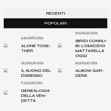
RECENTI
POPOLARI
30 LUGLIO 2026
4 AGOSTO 2026
IBRI­DI CON­NU­
ALO­NE TOGE­
BI: L’O­MI­CI­DIO
THER
MAT­TA­REL­LA
OGGI
23 LUGLIO 2026
16 LUGLIO 2026
IL SUO­NO DEL
ALBOW GAR­
DIS­SEN­SO
DENS
9 LUGLIO 2026
GENEA­LO­GIA
DEL­LA VEN­
DET­TA