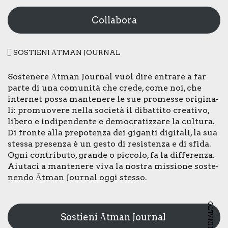
Collabora
SOSTIE­NI ĀTMAN JOUR­NAL
Soste­ne­re Ātman Jour­nal vuol dire entra­re a far
par­te di una comu­ni­tà che cre­de, come noi, che
inter­net pos­sa man­te­ne­re le sue pro­mes­se ori­gi­na­
li: pro­muo­ve­re nel­la socie­tà il dibat­ti­to crea­ti­vo,
libe­ro e indi­pen­den­te e demo­cra­tiz­za­re la cul­tu­ra.
Di fron­te alla pre­po­ten­za dei gigan­ti digi­ta­li, la sua
stes­sa pre­sen­za è un gesto di resi­sten­za e di sfi­da.
Ogni con­tri­bu­to, gran­de o pic­co­lo, fa la dif­fe­ren­za.
Aiu­ta­ci a man­te­ne­re viva la nostra mis­sio­ne soste­
nen­do Ātman Jour­nal oggi stes­so.
VAI IN ALTO
Sostieni Ātman Journal