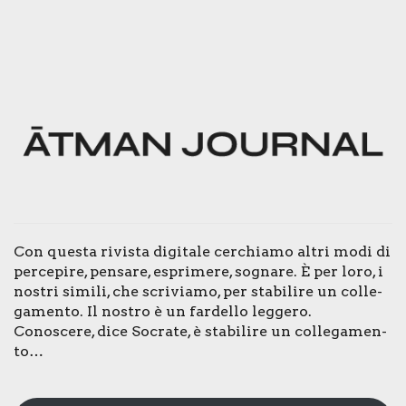
Con que­sta rivi­sta digi­ta­le cer­chia­mo altri modi di
per­ce­pi­re, pen­sa­re, espri­me­re, sogna­re. È per loro, i
nostri simi­li, che scri­via­mo, per sta­bi­li­re un col­le­
ga­men­to. Il nostro è un far­del­lo leg­ge­ro.
Cono­sce­re, dice Socra­te, è sta­bi­li­re un col­le­ga­men­
to…