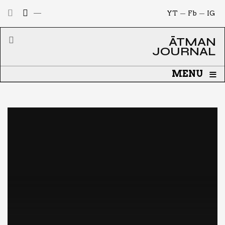
YT
Fb
IG
ĀTMAN
JOURNAL
≡
MENU