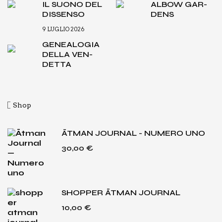
IL SUO­NO DEL
ALBOW GAR­
DIS­SEN­SO
DENS
9 LUGLIO 2026
GENEA­LO­GIA
DEL­LA VEN­
DET­TA
Shop
ĀTMAN JOURNAL - NUMERO UNO
30,00
€
SHOPPER ĀTMAN JOURNAL
10,00
€