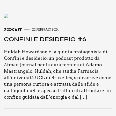
PODCAST
22 FEBBRAIO 2024
CON­FI­NI E DESI­DE­RIO #6
Hul­dah Howard­son è la quin­ta pro­ta­go­ni­sta di
Con­fi­ni e desi­de­rio, un pod­ca­st pro­dot­to da
Ātman Jour­nal per la cura tec­ni­ca di Ada­mo
Mastran­ge­lo. Hul­dah, che stu­dia Far­ma­cia
all’università UCL di Bru­xel­les, si descri­ve come
una per­so­na curio­sa e attrat­ta dal­le sfi­de e
dall’ignoto. «Si è spes­so trat­ta­to di affron­ta­re un
con­fi­ne gui­da­ta dall’energia e dal […]