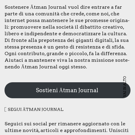
Soste­ne­re Ātman Jour­nal vuol dire entra­re a far
par­te di una comu­ni­tà che cre­de, come noi, che
inter­net pos­sa man­te­ne­re le sue pro­mes­se ori­gi­na­
li: pro­muo­ve­re nel­la socie­tà il dibat­ti­to crea­ti­vo,
libe­ro e indi­pen­den­te e demo­cra­tiz­za­re la cul­tu­ra.
Di fron­te alla pre­po­ten­za dei gigan­ti digi­ta­li, la sua
stes­sa pre­sen­za è un gesto di resi­sten­za e di sfi­da.
Ogni con­tri­bu­to, gran­de o pic­co­lo, fa la dif­fe­ren­za.
Aiu­ta­ci a man­te­ne­re viva la nostra mis­sio­ne soste­
nen­do Ātman Jour­nal oggi stes­so.
VAI IN ALTO
Sostieni Ātman Journal
SEGUI ĀTMAN JOUR­NAL
Segui­ci sui social per rima­ne­re aggior­na­to con le
ulti­me novi­tà, arti­co­li e appro­fon­di­men­ti. Uni­sci­ti