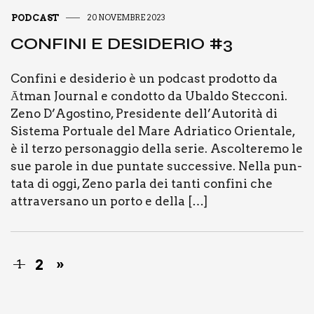
PODCAST
20 NOVEMBRE 2023
CON­FI­NI E DESI­DE­RIO #3
Con­fi­ni e desi­de­rio è un pod­ca­st pro­dot­to da
Ātman Jour­nal e con­dot­to da Ubal­do Stec­co­ni.
Zeno D’Agostino, Pre­si­den­te dell’Autorità di
Siste­ma Por­tua­le del Mare Adria­ti­co Orien­ta­le,
è il ter­zo per­so­nag­gio del­la serie. Ascol­te­re­mo le
sue paro­le in due pun­ta­te suc­ces­si­ve. Nel­la pun­
ta­ta di oggi, Zeno par­la dei tan­ti con­fi­ni che
attra­ver­sa­no un por­to e del­la […]
2
»
1