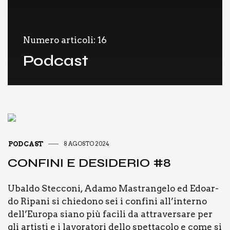
Numero articoli: 16
Podcast
PODCAST
8 AGOSTO 2024
CON­FI­NI E DESI­DE­RIO #8
Ubal­do Stec­co­ni, Ada­mo Mastran­ge­lo ed Edoar­
do Ripa­ni si chie­do­no sei i con­fi­ni all’interno
dell’Europa sia­no più faci­li da attra­ver­sa­re per
gli arti­sti e i lavo­ra­to­ri del­lo spet­ta­co­lo e come si