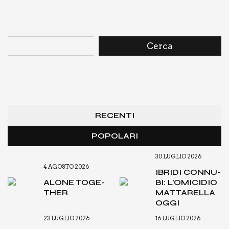
Cerca
RECENTI
POPOLARI
30 LUGLIO 2026
4 AGOSTO 2026
IBRI­DI CON­NU­
ALO­NE TOGE­
BI: L’O­MI­CI­DIO
THER
MAT­TA­REL­LA
OGGI
23 LUGLIO 2026
16 LUGLIO 2026