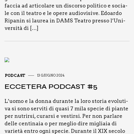
fac­cia ad arti­co­la­re un discor­so poli­ti­co e socia­
le con il tea­tro e le ope­re audio­vi­si­ve. Edoar­do
Ripa­nin si lau­rea in DAMS Tea­tro pres­so l’U­ni­
ver­si­tà di […]
PODCAST
13 GIUGNO 2024
ECCE­TE­RA POD­CA­ST #5
L’uo­mo e la don­na duran­te la loro sto­ria evo­lu­ti­
va si sono ser­vi­ti di qua­si 7 mila spe­cie di pian­te
per nutrir­si, curar­si e vestir­si. Per non par­la­re
del­le cen­ti­na­ia o per meglio dire miglia­ia di
varie­tà entro ogni spe­cie. Duran­te il XIX seco­lo