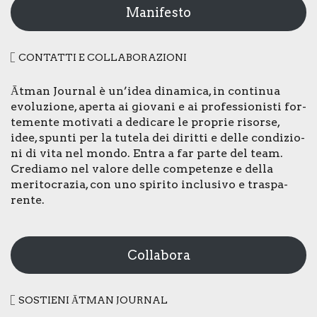
Manifesto
CON­TAT­TI E COL­LA­BO­RA­ZIO­NI
Ātman Jour­nal è un’idea dina­mi­ca, in con­ti­nua
evo­lu­zio­ne, aper­ta ai gio­va­ni e ai pro­fes­sio­ni­sti for­
te­men­te moti­va­ti a dedi­ca­re le pro­prie risor­se,
idee, spun­ti per la tute­la dei dirit­ti e del­le con­di­zio­
ni di vita nel mon­do. Entra a far par­te del team.
Cre­dia­mo nel valo­re del­le com­pe­ten­ze e del­la
meri­to­cra­zia, con uno spi­ri­to inclu­si­vo e tra­spa­
ren­te.
Collabora
SOSTIE­NI ĀTMAN JOUR­NAL