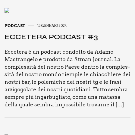
PODCAST
15 GENNAIO 2024
ECCE­TE­RA POD­CA­ST #3
Ecce­te­ra è un pod­ca­st con­dot­to da Ada­mo
Mastran­ge­lo e pro­dot­to da Ātman Jour­nal. La
com­ples­si­tà del nostro Pae­se den­tro la com­ples­
si­tà del nostro mon­do riem­pie le chiac­chie­re dei
nostri bar, le pole­mi­che dei nostri tg e le fra­si
arzi­go­go­la­te dei nostri quo­ti­dia­ni. Tut­to sem­bra
sem­pre più ingar­bu­glia­to, come una matas­sa
del­la qua­le sem­bra impos­si­bi­le tro­var­ne il […]