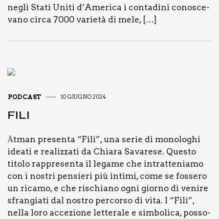
negli Sta­ti Uni­ti d’A­me­ri­ca i con­ta­di­ni cono­sce­
va­no cir­ca 7000 varie­tà di mele, […]
PODCAST
10 GIUGNO 2024
FILI
Ātman pre­sen­ta “Fili”, una serie di mono­lo­ghi
idea­ti e rea­liz­za­ti da Chia­ra Sava­re­se. Que­sto
tito­lo rap­pre­sen­ta il lega­me che intrat­te­nia­mo
con i nostri pen­sie­ri più inti­mi, come se fos­se­ro
un rica­mo, e che rischia­no ogni gior­no di veni­re
sfran­gia­ti dal nostro per­cor­so di vita. I “Fili”,
nel­la loro acce­zio­ne let­te­ra­le e sim­bo­li­ca, pos­so­