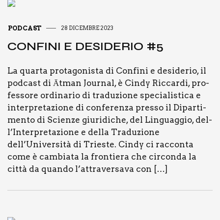
PODCAST
28 DICEMBRE 2023
CON­FI­NI E DESI­DE­RIO #5
La quar­ta pro­ta­go­ni­sta di Con­fi­ni e desi­de­rio, il
pod­ca­st di Ātman Jour­nal, è Cin­dy Ric­car­di, pro­
fes­so­re ordi­na­rio di tra­du­zio­ne spe­cia­li­sti­ca e
inter­pre­ta­zio­ne di con­fe­ren­za pres­so il Dipar­ti­
men­to di Scien­ze giu­ri­di­che, del Lin­guag­gio, del­
l’In­ter­pre­ta­zio­ne e del­la Tra­du­zio­ne
dell’Università di Trie­ste. Cin­dy ci rac­con­ta
come è cam­bia­ta la fron­tie­ra che cir­con­da la
cit­tà da quan­do l’attraversava con […]