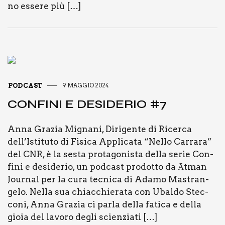
no esse­re più […]
PODCAST
9 MAGGIO 2024
CON­FI­NI E DESI­DE­RIO #7
Anna Gra­zia Migna­ni, Diri­gen­te di Ricer­ca
dell’Istituto di Fisi­ca Appli­ca­ta “Nel­lo Car­ra­ra”
del CNR, è la sesta pro­ta­go­ni­sta del­la serie Con­
fi­ni e desi­de­rio, un pod­ca­st pro­dot­to da Ātman
Jour­nal per la cura tec­ni­ca di Ada­mo Mastran­
ge­lo. Nel­la sua chiac­chie­ra­ta con Ubal­do Stec­
co­ni, Anna Gra­zia ci par­la del­la fati­ca e del­la
gio­ia del lavo­ro degli scien­zia­ti […]