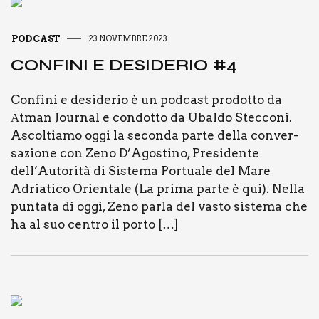
PODCAST
23 NOVEMBRE 2023
CON­FI­NI E DESI­DE­RIO #4
Con­fi­ni e desi­de­rio è un pod­ca­st pro­dot­to da
Ātman Jour­nal e con­dot­to da Ubal­do Stec­co­ni.
Ascol­tia­mo oggi la secon­da par­te del­la con­ver­
sa­zio­ne con Zeno D’Agostino, Pre­si­den­te
dell’Autorità di Siste­ma Por­tua­le del Mare
Adria­ti­co Orien­ta­le (La pri­ma par­te è qui). Nel­la
pun­ta­ta di oggi, Zeno par­la del vasto siste­ma che
ha al suo cen­tro il por­to […]