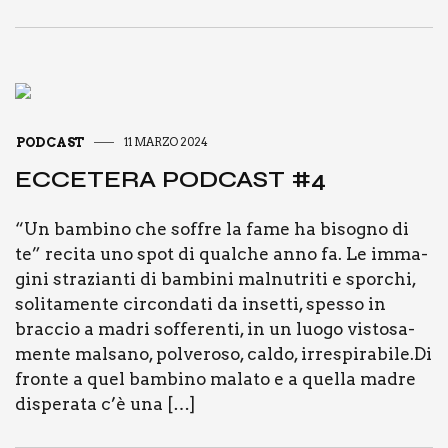
PODCAST
11 MARZO 2024
ECCE­TE­RA POD­CA­ST #4
“Un bam­bi­no che sof­fre la fame ha biso­gno di
te” reci­ta uno spot di qual­che anno fa. Le imma­
gi­ni stra­zian­ti di bam­bi­ni mal­nu­tri­ti e spor­chi,
soli­ta­men­te cir­con­da­ti da inset­ti, spes­so in
brac­cio a madri sof­fe­ren­ti, in un luo­go visto­sa­
men­te mal­sa­no, pol­ve­ro­so, cal­do, irrespirabile.Di
fron­te a quel bam­bi­no mala­to e a quel­la madre
dispe­ra­ta c’è una […]