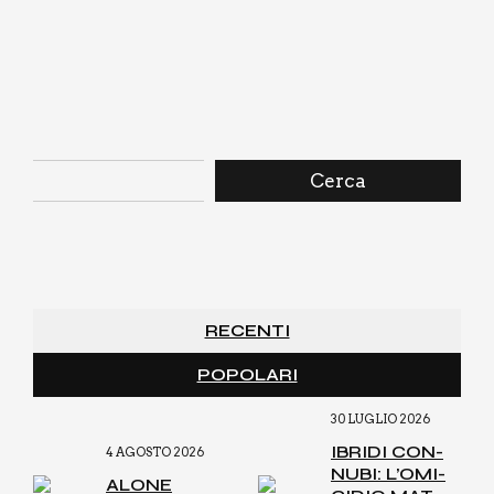
Cerca
RECENTI
POPOLARI
30 LUGLIO 2026
IBRI­DI CON­
4 AGOSTO 2026
NU­BI: L’O­MI­
ALO­NE