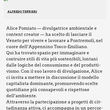
ALFREDO TESSIERI
Ali­ce Pomia­to — divul­ga­tri­ce ambien­ta­le e
con­tent crea­tor — ha scel­to di lascia­re il
Vene­to per vive­re e lavo­ra­re a Pon­tre­mo­li, nel
cuo­re dell’Appennino Tosco-Emi­lia­no.
Qui ha tro­va­to spa­zio per imma­gi­na­re e
costrui­re sti­li di vita più soste­ni­bi­li, lon­ta­ni
dal­le logi­che del con­su­mi­smo e del pro­dut­ti­
vi­smo. Con il suo lavo­ro di divul­ga­zio­ne, Ali­ce
ci invi­ta a met­te­re in discus­sio­ne il model­lo
capi­ta­li­sta domi­nan­te, pro­muo­ven­do scel­te
quo­ti­dia­ne più con­sa­pe­vo­li e rispet­to­se
dell’ambiente.
Attra­ver­so la par­te­ci­pa­zio­ne a pro­get­ti di cit­
ta­di­nan­za atti­va, ci accom­pa­gna in un per­cor­