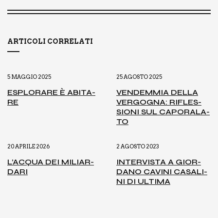
ARTICOLI CORRELATI
5 MAGGIO 2025
25 AGOSTO 2025
ESPLO­RA­RE È ABI­TA­
VEN­DEM­MIA DEL­LA
RE
VER­GO­GNA: RIFLES­
SIO­NI SUL CAPO­RA­LA­
TO
20 APRILE 2026
2 AGOSTO 2023
L’AC­QUA DEI MILIAR­
INTER­VI­STA A GIOR­
DA­RI
DA­NO CAVI­NI CASA­LI­
NI DI ULTI­MA