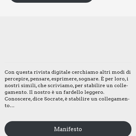
Con que­sta rivi­sta digi­ta­le cer­chia­mo altri modi di
per­ce­pi­re, pen­sa­re, espri­me­re, sogna­re. È per loro, i
nostri simi­li, che scri­via­mo, per sta­bi­li­re un col­le­
ga­men­to. Il nostro è un far­del­lo leg­ge­ro.
Cono­sce­re, dice Socra­te, è sta­bi­li­re un col­le­ga­men­
to…
Manifesto