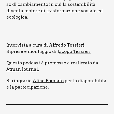
so di cam­bia­men­to in cui la soste­ni­bi­li­tà
diven­ta moto­re di tra­sfor­ma­zio­ne socia­le ed
eco­lo­gi­ca.
Inter­vi­sta a cura di
Alfre­do Tes­sie­ri
Ripre­se e mon­tag­gio di
Jaco­po Tes­sie­ri
Que­sto pod­ca­st è pro­mos­so e rea­liz­za­to da
Ātman Jour­nal.
Si rin­gra­zie
Ali­ce Pomia­to
per la dispo­ni­bi­li­tà
e la par­te­ci­pa­zio­ne.