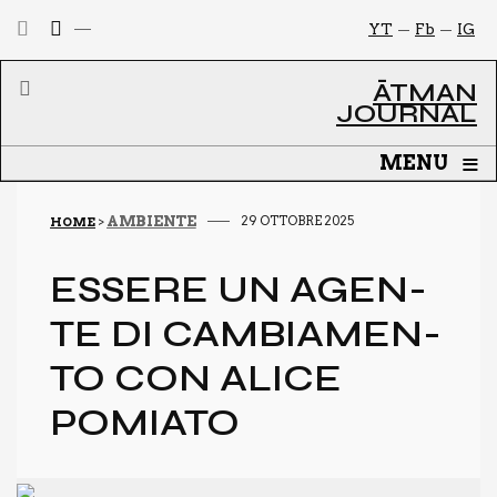
YT
Fb
IG
ĀTMAN
JOURNAL
≡
MENU
AMBIENTE
29 OTTOBRE 2025
HOME
>
ESSE­RE UN AGEN­
TE DI CAM­BIA­MEN­
TO CON ALI­CE
POMIA­TO