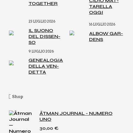
CI­DIO MAT­
TOGE­THER
TA­REL­LA
OGGI
23 LUGLIO 2026
16 LUGLIO 2026
IL SUO­NO
ALBOW GAR­
DEL DIS­SEN­
DENS
SO
9 LUGLIO 2026
GENEA­LO­GIA
DEL­LA VEN­
DET­TA
Shop
ĀTMAN JOURNAL - NUMERO
UNO
30,00
€