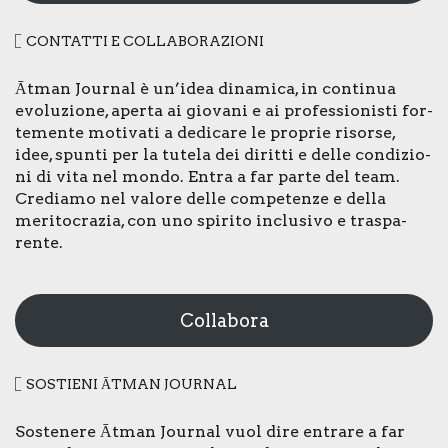
CON­TAT­TI E COL­LA­BO­RA­ZIO­NI
Ātman Jour­nal è un’idea dina­mi­ca, in con­ti­nua
evo­lu­zio­ne, aper­ta ai gio­va­ni e ai pro­fes­sio­ni­sti for­
te­men­te moti­va­ti a dedi­ca­re le pro­prie risor­se,
idee, spun­ti per la tute­la dei dirit­ti e del­le con­di­zio­
ni di vita nel mon­do. Entra a far par­te del team.
Cre­dia­mo nel valo­re del­le com­pe­ten­ze e del­la
meri­to­cra­zia, con uno spi­ri­to inclu­si­vo e tra­spa­
ren­te.
Collabora
SOSTIE­NI ĀTMAN JOUR­NAL
Soste­ne­re Ātman Jour­nal vuol dire entra­re a far