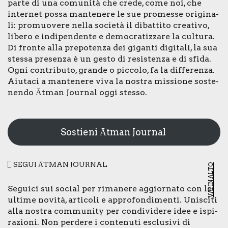
par­te di una comu­ni­tà che cre­de, come noi, che
inter­net pos­sa man­te­ne­re le sue pro­mes­se ori­gi­na­
li: pro­muo­ve­re nel­la socie­tà il dibat­ti­to crea­ti­vo,
libe­ro e indi­pen­den­te e demo­cra­tiz­za­re la cul­tu­ra.
Di fron­te alla pre­po­ten­za dei gigan­ti digi­ta­li, la sua
stes­sa pre­sen­za è un gesto di resi­sten­za e di sfi­da.
Ogni con­tri­bu­to, gran­de o pic­co­lo, fa la dif­fe­ren­za.
Aiu­ta­ci a man­te­ne­re viva la nostra mis­sio­ne soste­
nen­do Ātman Jour­nal oggi stes­so.
Sostieni Ātman Journal
SEGUI ĀTMAN JOUR­NAL
VAI IN ALTO
Segui­ci sui social per rima­ne­re aggior­na­to con le
ulti­me novi­tà, arti­co­li e appro­fon­di­men­ti. Uni­sci­ti
alla nostra com­mu­ni­ty per con­di­vi­de­re idee e ispi­
ra­zio­ni. Non per­de­re i con­te­nu­ti esclu­si­vi di