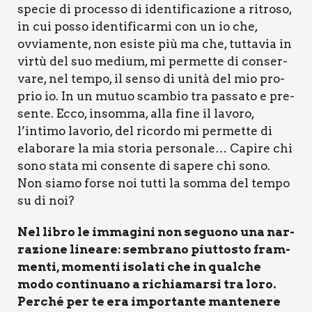
spe­cie di pro­ces­so di iden­ti­fi­ca­zio­ne a ritro­so,
in cui pos­so iden­ti­fi­car­mi con un io che,
ovvia­men­te, non esi­ste più ma che, tut­ta­via in
vir­tù del suo medium, mi per­met­te di con­ser­
va­re, nel tem­po, il sen­so di uni­tà del mio pro­
prio io. In un mutuo scam­bio tra pas­sa­to e pre­
sen­te. Ecco, insom­ma, alla fine il lavo­ro,
l’intimo lavo­rìo, del ricor­do mi per­met­te di
ela­bo­ra­re la mia sto­ria per­so­na­le… Capi­re chi
sono sta­ta mi con­sen­te di sape­re chi sono.
Non sia­mo for­se noi tut­ti la som­ma del tem­po
su di noi?
Nel libro le imma­gi­ni non seguo­no una nar­
ra­zio­ne linea­re: sem­bra­no piut­to­sto fram­
men­ti, momen­ti iso­la­ti che in qual­che
modo con­ti­nua­no a richia­mar­si tra loro.
Per­ché per te era impor­tan­te man­te­ne­re