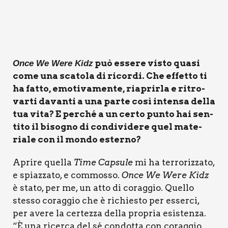
può esse­re visto qua­si
Once We Were Kidz
come una sca­to­la di ricor­di. Che effet­to ti
ha fat­to, emo­ti­va­men­te, ria­prir­la e ritro­
var­ti davan­ti a una par­te così inten­sa del­la
tua vita? E per­ché a un cer­to pun­to hai sen­
ti­to il biso­gno di con­di­vi­de­re quel mate­
ria­le con il mon­do ester­no?
Apri­re quel­la
Time Cap­su­le
mi ha ter­ro­riz­za­to,
e spiaz­za­to, e com­mos­so.
Once We Were Kidz
è sta­to, per me, un atto di corag­gio. Quel­lo
stes­so corag­gio che è richie­sto per esser­ci,
per ave­re la cer­tez­za del­la pro­pria esi­sten­za.
“È una ricer­ca del sé con­dot­ta con corag­gio