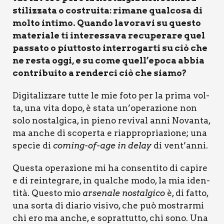
sti­liz­za­ta o costrui­ta: rima­ne qual­co­sa di
mol­to inti­mo. Quan­do lavo­ra­vi su que­sto
mate­ria­le ti inte­res­sa­va recu­pe­ra­re quel
pas­sa­to o piut­to­sto inter­ro­gar­ti su ciò che
ne resta oggi, e su come quell’epoca abbia
con­tri­bui­to a ren­der­ci ciò che sia­mo?
Digi­ta­liz­za­re tut­te le mie foto per la pri­ma vol­
ta, una vita dopo, è sta­ta un’operazione non
solo nostal­gi­ca, in pie­no revi­val anni Novan­ta,
ma anche di sco­per­ta e riap­pro­pria­zio­ne; una
spe­cie di
coming-of-age in delay
di vent’anni.
Que­sta ope­ra­zio­ne mi ha con­sen­ti­to di capi­re
e di rein­te­gra­re, in qual­che modo, la mia iden­
ti­tà. Que­sto mio
arse­na­le nostal­gi­co
è, di fat­to,
una sor­ta di dia­rio visi­vo, che può mostrar­mi
chi ero ma anche, e soprat­tut­to, chi sono. Una