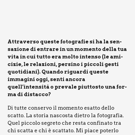
Attra­ver­so que­ste foto­gra­fie si ha la sen­
sa­zio­ne di entra­re in un momen­to del­la tua
vita in cui tut­to era mol­to inten­so (le ami­
ci­zie, le rela­zio­ni, per­si­no i pic­co­li gesti
quo­ti­dia­ni). Quan­do riguar­di que­ste
imma­gi­ni oggi, sen­ti anco­ra
quell’intensità o pre­va­le piut­to­sto una for­
ma di distac­co?
Di tut­te con­ser­vo il momen­to esat­to del­lo
scat­to. La sto­ria nasco­sta die­tro la foto­gra­fia.
Quel pic­co­lo segre­to che resta con­fi­na­to tra
chi scat­ta e chi è scat­ta­to. Mi pia­ce poter­lo