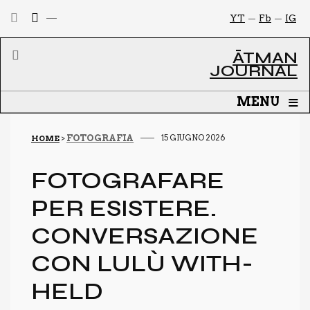
YT
Fb
IG
ĀTMAN
JOURNAL
≡
MENU
FOTOGRAFIA
15 GIUGNO 2026
HOME
>
FOTO­GRA­FA­RE
PER ESI­STE­RE.
CON­VER­SA­ZIO­NE
CON LULÙ WITH­
HELD