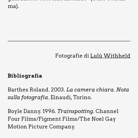
ma).
Foto­gra­fie di
Lulù With­held
Biblio­gra­fia
Bar­thes Roland. 2003.
La came­ra chia­ra. Nota
sul­la foto­gra­fia
. Einau­di, Tori­no.
Boy­le Dan­ny. 1996.
Train­spot­ting
. Chan­nel
Four Films/Figment Films/The Noel Gay
Motion Pic­tu­re Com­pa­ny.