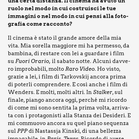
una cer­ta distan­za. Il cine­ma ha avu­to un
ruo­lo nel modo in cui costrui­sci le tue
imma­gi­ni o nel modo in cui pen­si alla foto­
gra­fia come rac­con­to?
Il cine­ma è sta­to il gran­de amo­re del­la mia
vita. Mia sorel­la mag­gio­re mi ha per­mes­so, da
bam­bi­na, di resta­re con lei a guar­da­re i film
su
Fuo­ri Ora­rio,
il saba­to not­te. Alcu­ni dav­ve­
ro impro­ba­bi­li, mol­to
Raro Video
. Ho visto,
gra­zie a lei, i film di Tar­ko­v­skij anco­ra pri­ma
di poter­li com­pren­de­re. E così anche i film di
Wen­ders. E mol­ti, mol­ti altri. In
Stal­ker
, sul
fina­le, pian­go anco­ra oggi, per­ché mi ricor­do
di come mi sono sen­ti­ta la pri­ma vol­ta, arri­va­
ta con i pro­ta­go­ni­sti alla Stan­za dei Desi­de­ri. E
mi com­muo­vo anco­ra su quel pia­no sequen­za
sul
PPP
di Nastas­sja Kin­ski, di una bel­lez­za
impa­ga­bi­le, in
Paris, Texas
. Ricor­do di ave­re