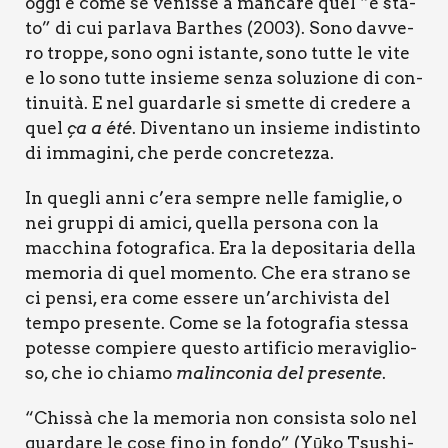
oggi è come se venis­se a man­ca­re quel “è sta­
to” di cui par­la­va Bar­thes (2003). Sono dav­ve­
ro trop­pe, sono ogni istan­te, sono tut­te le vite
e lo sono tut­te insie­me sen­za solu­zio­ne di con­
ti­nui­tà. E nel guar­dar­le si smet­te di cre­de­re a
quel
ça a été
. Diven­ta­no un insie­me indi­stin­to
di imma­gi­ni, che per­de con­cre­tez­za.
In que­gli anni c’era sem­pre nel­le fami­glie, o
nei grup­pi di ami­ci, quel­la per­so­na con la
mac­chi­na foto­gra­fi­ca. Era la depo­si­ta­ria del­la
memo­ria di quel momen­to. Che era stra­no se
ci pen­si, era come esse­re un’archivista del
tem­po pre­sen­te. Come se la foto­gra­fia stes­sa
potes­se com­pie­re que­sto arti­fi­cio mera­vi­glio­
so, che io chia­mo
malin­co­nia del pre­sen­te
.
“Chis­sà che la memo­ria non con­si­sta solo nel
guar­da­re le cose fino in fon­do” (Yūko Tsu­shi­