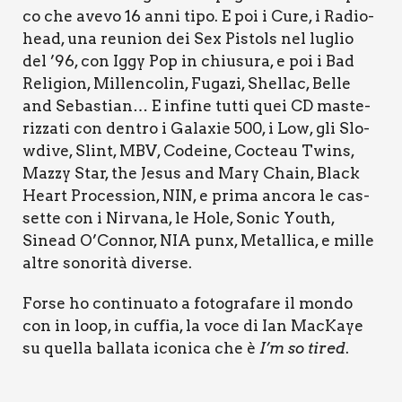
co che ave­vo 16 anni tipo. E poi i Cure, i Radio­
head, una reu­nion dei Sex Pistols nel luglio
del ’96, con Iggy Pop in chiu­su­ra, e poi i Bad
Reli­gion, Mil­len­co­lin, Fuga­zi, Shel­lac, Bel­le
and Seba­stian… E infi­ne tut­ti quei CD maste­
riz­za­ti con den­tro i Gala­xie 500, i Low, gli Slo­
w­di­ve, Slint, MBV, Codei­ne, Coc­teau Twins,
Maz­zy Star, the Jesus and Mary Chain, Black
Heart Pro­ces­sion, NIN, e pri­ma anco­ra le cas­
set­te con i Nir­va­na, le Hole, Sonic Youth,
Sinead O’Connor, NIA punx, Metal­li­ca, e mil­le
altre sono­ri­tà diver­se.
For­se ho con­ti­nua­to a foto­gra­fa­re il mon­do
con in loop, in cuf­fia, la voce di Ian Mac­Kaye
su quel­la bal­la­ta ico­ni­ca che è
I’m so tired
.