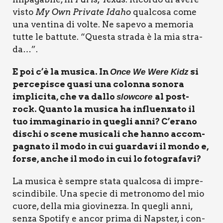
visto
My Own Pri­va­te Ida­ho
qual­co­sa come
una ven­ti­na di vol­te. Ne sape­vo a memo­ria
tut­te le bat­tu­te. “Que­sta stra­da è la mia stra­
da…”.
E poi c’è la musi­ca. In
si
Once We Were Kidz
per­ce­pi­sce qua­si una colon­na sono­ra
impli­ci­ta, che va dal­lo
al post-
slo­w­co­re
rock. Quan­to la musi­ca ha influen­za­to il
tuo imma­gi­na­rio in que­gli anni? C’erano
dischi o sce­ne musi­ca­li che han­no accom­
pa­gna­to il modo in cui guar­da­vi il mon­do e,
for­se, anche il modo in cui lo foto­gra­fa­vi?
La musi­ca è sem­pre sta­ta qual­co­sa di impre­
scin­di­bi­le. Una spe­cie di metro­no­mo del mio
cuo­re, del­la mia gio­vi­nez­za. In que­gli anni,
sen­za Spo­ti­fy e ancor pri­ma di Nap­ster, i con­