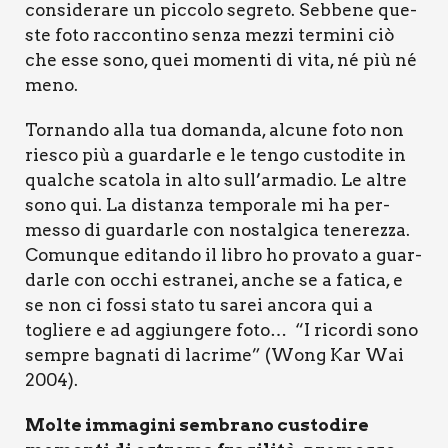
con­si­de­ra­re un pic­co­lo segre­to. Seb­be­ne que­
ste foto rac­con­ti­no sen­za mez­zi ter­mi­ni ciò
che esse sono, quei momen­ti di vita, né più né
meno.
Tor­nan­do alla tua doman­da, alcu­ne foto non
rie­sco più a guar­dar­le e le ten­go custo­di­te in
qual­che sca­to­la in alto sull’armadio. Le altre
sono qui. La distan­za tem­po­ra­le mi ha per­
mes­so di guar­dar­le con nostal­gi­ca tene­rez­za.
Comun­que edi­tan­do il libro ho pro­va­to a guar­
dar­le con occhi estra­nei, anche se a fati­ca, e
se non ci fos­si sta­to tu sarei anco­ra qui a
toglie­re e ad aggiun­ge­re foto… “I ricor­di sono
sem­pre bagna­ti di lacri­me” (Wong Kar Wai
2004).
Mol­te imma­gi­ni sem­bra­no custo­di­re