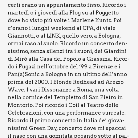
cer­ti era­no un appun­ta­men­to fis­so. Ricor­do i
mar­te­dì o i gio­ve­dì alla Flog su al Pog­get­to
dove ho visto più vol­te i Mar­le­ne Kun­tz. Poi
c’erano i lun­ghi wee­kend al CPA, di via­le
Gian­not­ti, o al LINK, quel­lo vero, a Bolo­gna,
ormai raso al suo­lo. Ricor­do un con­cer­to den­
sis­si­mo, sen­za silen­zi tra i suo­ni, dei Giar­di­ni
di Mirò alla Casa del Popo­lo a Gras­si­na. Ricor­
do i Fuga­zi nell’ottobre del ’99 a Firen­ze e i
Pan(a)Sonic a Bolo­gna in un ulti­mo dell’anno
pri­ma del 2000. I Blon­de Red­head ad Arez­zo
Wave. I vari Dis­so­nan­ze a Roma, una vol­ta
nel­la cor­ni­ce del Tem­piet­to di San Pie­tro in
Mon­to­rio. Poi ricor­do i Coil al Tea­tro del­le
Cele­bra­zio­ni, con una per­for­man­ce sur­rea­le.
Ricor­do il pri­mo con­cer­to in Ita­lia dei gio­va­
nis­si­mi Green Day, con­cer­to dove mi spac­cai
il naso con una gomi­ta­ta pogan­do sot­to al pal­