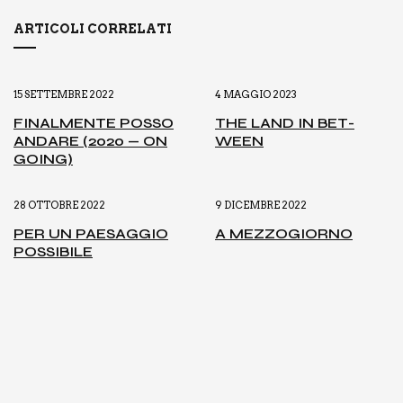
ARTICOLI CORRELATI
15 SETTEMBRE 2022
4 MAGGIO 2023
FINAL­MEN­TE POS­SO
THE LAND IN BET­
ANDA­RE (2020 — ON
WEEN
GOING)
28 OTTOBRE 2022
9 DICEMBRE 2022
PER UN PAE­SAG­GIO
A MEZ­ZO­GIOR­NO
POS­SI­BI­LE