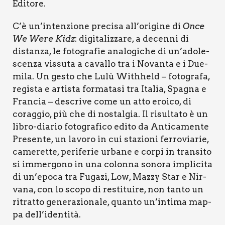
Edi­to­re.
C’è un’in­ten­zio­ne pre­ci­sa all’o­ri­gi­ne di
Once
We Were Kidz
: digi­ta­liz­za­re, a decen­ni di
distan­za, le foto­gra­fie ana­lo­gi­che di un’a­do­le­
scen­za vis­su­ta a caval­lo tra i Novan­ta e i Due­
mi­la. Un gesto che Lulù With­held – foto­gra­fa,
regi­sta e arti­sta for­ma­ta­si tra Ita­lia, Spa­gna e
Fran­cia – descri­ve come un atto eroi­co, di
corag­gio, più che di nostal­gia. Il risul­ta­to è un
libro-dia­rio foto­gra­fi­co edi­to da Anti­ca­men­te
Pre­sen­te, un lavo­ro in cui sta­zio­ni fer­ro­via­rie,
came­ret­te, peri­fe­rie urba­ne e cor­pi in tran­si­to
si immer­go­no in una colon­na sono­ra impli­ci­ta
di un’e­po­ca tra Fuga­zi, Low, Maz­zy Star e Nir­
va­na, con lo sco­po di resti­tui­re, non tan­to un
ritrat­to gene­ra­zio­na­le, quan­to un’in­ti­ma map­
pa del­l’i­den­ti­tà.