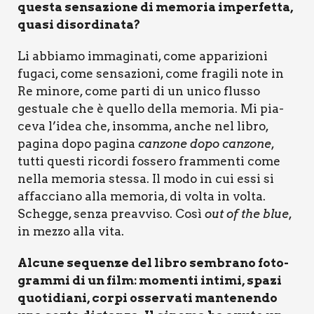
que­sta sen­sa­zio­ne di memo­ria imper­fet­ta,
qua­si disor­di­na­ta?
Li abbia­mo imma­gi­na­ti, come appa­ri­zio­ni
fuga­ci, come sen­sa­zio­ni, come fra­gi­li note in
Re mino­re, come par­ti di un uni­co flus­so
gestua­le che è quel­lo del­la memo­ria. Mi pia­
ce­va l’idea che, insom­ma, anche nel libro,
pagi­na dopo pagi­na
can­zo­ne dopo can­zo­ne
,
tut­ti que­sti ricor­di fos­se­ro fram­men­ti come
nel­la memo­ria stes­sa. Il modo in cui essi si
affac­cia­no alla memo­ria, di vol­ta in vol­ta.
Scheg­ge, sen­za pre­av­vi­so. Così
out of the blue
,
in mez­zo alla vita.
Alcu­ne sequen­ze del libro sem­bra­no foto­
gram­mi di un film: momen­ti inti­mi, spa­zi
quo­ti­dia­ni, cor­pi osser­va­ti man­te­nen­do