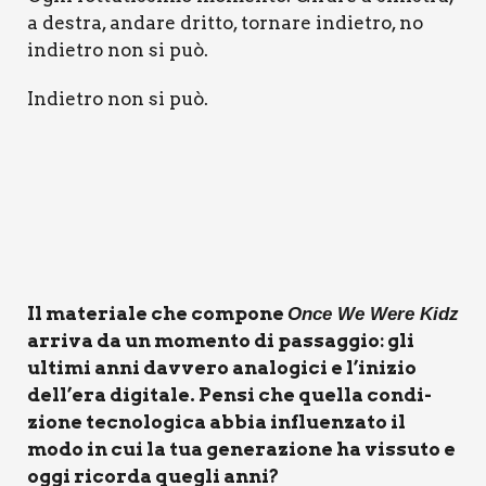
a destra, anda­re drit­to, tor­na­re indie­tro, no
indie­tro non si può.
Indie­tro non si può.
Il mate­ria­le che com­po­ne
Once We Were Kidz
arri­va da un momen­to di pas­sag­gio: gli
ulti­mi anni dav­ve­ro ana­lo­gi­ci e l’inizio
dell’era digi­ta­le. Pen­si che quel­la con­di­
zio­ne tec­no­lo­gi­ca abbia influen­za­to il
modo in cui la tua gene­ra­zio­ne ha vis­su­to e
oggi ricor­da que­gli anni?