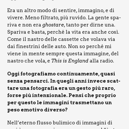
Era un altro modo di sen­ti­re, imma­gi­no, e di
vive­re. Meno fil­tra­to, più ruvi­do. La gen­te spa­
ri­va e non era
gho­sta­re
, tan­to per dir­ne una.
Spa­ri­va e basta, per­ché la vita era anche così.
Come il nastro del­le cas­set­te che vola­va via
dai fine­stri­ni del­le auto. Non so per­ché mi
vie­ne in men­te sem­pre que­sta imma­gi­ne, del
nastro che vola, e
This is England
alla radio.
Oggi foto­gra­fia­mo con­ti­nua­men­te, qua­si
sen­za pen­sar­ci. In que­gli anni inve­ce scat­
ta­re una foto­gra­fia era un gesto più raro,
for­se più inten­zio­na­le. Pen­si che pro­prio
per que­sto le imma­gi­ni tra­smet­ta­no un
peso emo­ti­vo diver­so?
Nell’eterno flus­so buli­mi­co di imma­gi­ni di