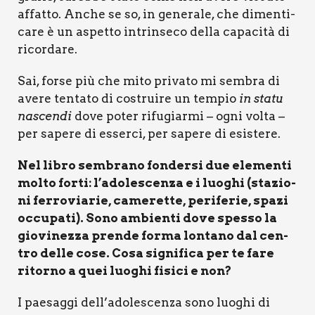
affat­to. Anche se so, in gene­ra­le, che dimen­ti­
ca­re è un aspet­to intrin­se­co del­la capa­ci­tà di
ricor­da­re.
Sai, for­se più che mito pri­va­to mi sem­bra di
ave­re ten­ta­to di costrui­re un tem­pio
in sta­tu
nascen­di
dove poter rifu­giar­mi – ogni vol­ta –
per sape­re di esser­ci, per sape­re di esi­ste­re.
Nel libro sem­bra­no fon­der­si due ele­men­ti
mol­to for­ti: l
’
ado­le­scen­za e i luo­ghi (
sta­zio­
ni fer­ro­via­rie, came­ret­te, peri­fe­rie, spa­zi
occu­pa­ti).
Sono ambien­ti dove spes­so la
gio­vi­nez­za pren­de for­ma lon­ta­no dal cen­
tro del­le cose. Cosa signi­fi­ca per te fare
ritor­no a quei luo­ghi fisi­ci e non?
I pae­sag­gi dell’adolescenza sono luo­ghi di