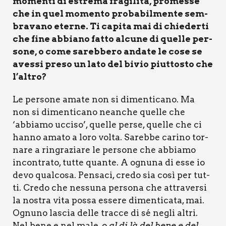
momen­ti di estre­ma fra­gi­li­tà, pro­mes­se
che in quel momen­to pro­ba­bil­men­te sem­
bra­va­no eter­ne. Ti capi­ta mai di chie­der­ti
che fine abbia­no fat­to alcu­ne di quel­le per­
so­ne, o come sareb­be­ro anda­te le cose se
aves­si pre­so un lato del bivio piut­to­sto che
l’altro?
Le per­so­ne ama­te non si dimen­ti­ca­no. Ma
non si dimen­ti­ca­no nean­che quel­le che
‘abbia­mo ucci­so’, quel­le per­se, quel­le che ci
han­no ama­to a loro vol­ta. Sareb­be cari­no tor­
na­re a rin­gra­zia­re le per­so­ne che abbia­mo
incon­tra­to, tut­te quan­te. A ognu­na di esse io
devo qual­co­sa. Pen­sa­ci, cre­do sia così per tut­
ti. Cre­do che nes­su­na per­so­na che attra­ver­si
la nostra vita pos­sa esse­re dimen­ti­ca­ta, mai.
Ognu­no lascia del­le trac­ce di sé negli altri.
Nel bene e nel male,
o al di là del bene e del