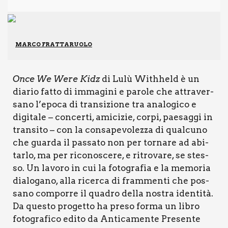
MARCO FRATTARUOLO
Once We Were Kidz
di Lulù With­held è un
dia­rio fat­to di imma­gi­ni e paro­le che attra­ver­
sa­no l’epoca di tran­si­zio­ne tra ana­lo­gi­co e
digi­ta­le – con­cer­ti, ami­ci­zie, cor­pi, pae­sag­gi in
tran­si­to – con la con­sa­pe­vo­lez­za di qual­cu­no
che guar­da il pas­sa­to non per tor­na­re ad abi­
tar­lo, ma per rico­no­sce­re, e ritro­va­re, se stes­
so. Un lavo­ro in cui la foto­gra­fia e la memo­ria
dia­lo­ga­no, alla ricer­ca di fram­men­ti che pos­
sa­no com­por­re il qua­dro del­la nostra iden­ti­tà.
Da que­sto pro­get­to ha pre­so for­ma un libro
foto­gra­fi­co edi­to da Anti­ca­men­te Pre­sen­te