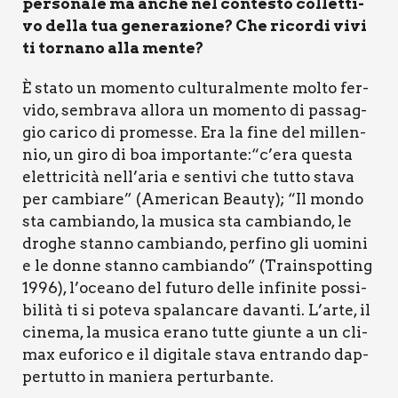
per­so­na­le ma anche nel con­te­sto col­let­ti­
vo del­la tua gene­ra­zio­ne? Che ricor­di vivi
ti tor­na­no alla men­te?
È sta­to un momen­to cul­tu­ral­men­te mol­to fer­
vi­do, sem­bra­va allo­ra un momen­to di pas­sag­
gio cari­co di pro­mes­se. Era la fine del mil­len­
nio, un giro di boa importante:“c’era que­sta
elet­tri­ci­tà nell’aria e sen­ti­vi che tut­to sta­va
per cam­bia­re” (Ame­ri­can Beau­ty); “Il mon­do
sta cam­bian­do, la musi­ca sta cam­bian­do, le
dro­ghe stan­no cam­bian­do, per­fi­no gli uomi­ni
e le don­ne stan­no cam­bian­do” (Train­spot­ting
1996), l’oceano del futu­ro del­le infi­ni­te pos­si­
bi­li­tà ti si pote­va spa­lan­ca­re davan­ti. L’arte, il
cine­ma, la musi­ca era­no tut­te giun­te a un cli­
max eufo­ri­co e il digi­ta­le sta­va entran­do dap­
per­tut­to in manie­ra per­tur­ban­te.