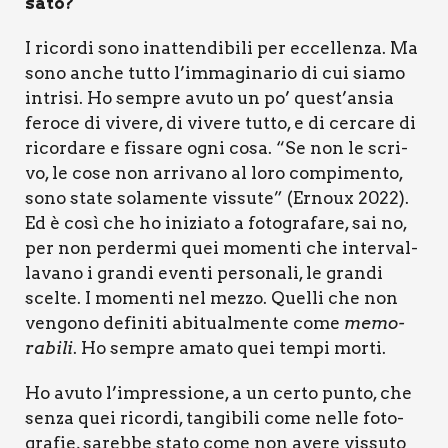
sa­to?
I ricor­di sono inat­ten­di­bi­li per eccel­len­za. Ma
sono anche tut­to l’immaginario di cui sia­mo
intri­si. Ho sem­pre avu­to un po’ quest’ansia
fero­ce di vive­re, di vive­re tut­to, e di cer­ca­re di
ricor­da­re e fis­sa­re ogni cosa. “Se non le scri­
vo, le cose non arri­va­no al loro com­pi­men­to,
sono sta­te sola­men­te vis­su­te” (Ernoux 2022).
Ed è così che ho ini­zia­to a foto­gra­fa­re, sai no,
per non per­der­mi quei momen­ti che inter­val­
la­va­no i gran­di even­ti per­so­na­li, le gran­di
scel­te. I momen­ti nel mez­zo. Quel­li che non
ven­go­no defi­ni­ti abi­tual­men­te come
memo­
ra­bi­li
. Ho sem­pre ama­to quei tem­pi mor­ti.
Ho avu­to l’impressione, a un cer­to pun­to, che
sen­za quei ricor­di, tan­gi­bi­li come nel­le foto­
gra­fie, sareb­be sta­to come non ave­re vis­su­to