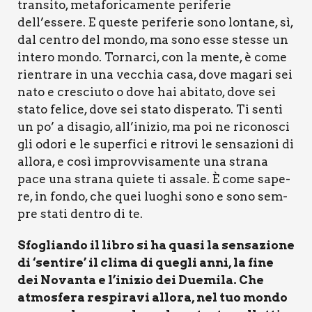
tran­si­to, meta­fo­ri­ca­men­te peri­fe­rie
dell’essere. E que­ste peri­fe­rie sono lon­ta­ne, sì,
dal cen­tro del mon­do, ma sono esse stes­se un
inte­ro mon­do. Tor­nar­ci, con la men­te, è come
rien­tra­re in una vec­chia casa, dove maga­ri sei
nato e cre­sciu­to o dove hai abi­ta­to, dove sei
sta­to feli­ce, dove sei sta­to dispe­ra­to. Ti sen­ti
un po’ a disa­gio, all’inizio, ma poi ne rico­no­sci
gli odo­ri e le super­fi­ci e ritro­vi le sen­sa­zio­ni di
allo­ra, e così improv­vi­sa­men­te una stra­na
pace una stra­na quie­te ti assa­le. È come sape­
re, in fon­do, che quei luo­ghi sono e sono sem­
pre sta­ti den­tro di te.
Sfo­glian­do il libro si ha qua­si la sen­sa­zio­ne
di ‘sen­ti­re’ il cli­ma di que­gli anni, la fine
dei Novan­ta e l’inizio dei Due­mi­la. Che
atmo­sfe­ra respi­ra­vi allo­ra, nel tuo mon­do