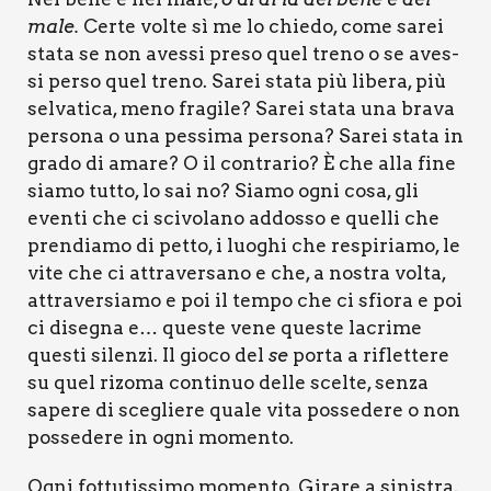
male.
Cer­te vol­te sì me lo chie­do, come sarei
sta­ta se non aves­si pre­so quel tre­no o se aves­
si per­so quel tre­no. Sarei sta­ta più libe­ra, più
sel­va­ti­ca, meno fra­gi­le? Sarei sta­ta una bra­va
per­so­na o una pes­si­ma per­so­na? Sarei sta­ta in
gra­do di ama­re? O il con­tra­rio? È che alla fine
sia­mo tut­to, lo sai no? Sia­mo ogni cosa, gli
even­ti che ci sci­vo­la­no addos­so e quel­li che
pren­dia­mo di pet­to, i luo­ghi che respi­ria­mo, le
vite che ci attra­ver­sa­no e che, a nostra vol­ta,
attra­ver­sia­mo e poi il tem­po che ci sfio­ra e poi
ci dise­gna e… que­ste vene que­ste lacri­me
que­sti silen­zi. Il gio­co del
se
por­ta a riflet­te­re
su quel rizo­ma con­ti­nuo del­le scel­te, sen­za
sape­re di sce­glie­re qua­le vita pos­se­de­re o non
pos­se­de­re in ogni momen­to.
Ogni fot­tu­tis­si­mo momen­to. Gira­re a sini­stra,