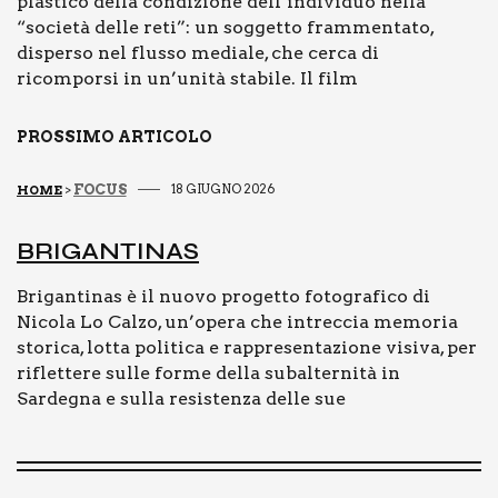
plastico della condizione dell’individuo nella
“società delle reti”: un soggetto frammentato,
disperso nel flusso mediale, che cerca di
ricomporsi in un’unità stabile. Il film
PROSSIMO ARTICOLO
FOCUS
18 GIUGNO 2026
HOME
>
BRI­GAN­TI­NAS
Brigantinas è il nuovo progetto fotografico di
Nicola Lo Calzo, un’opera che intreccia memoria
storica, lotta politica e rappresentazione visiva, per
riflettere sulle forme della subalternità in
Sardegna e sulla resistenza delle sue