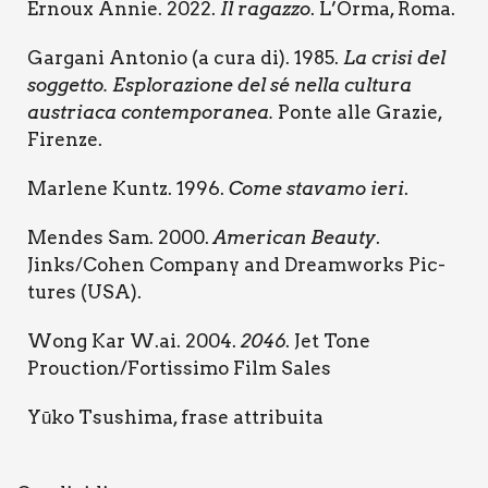
Ernoux Annie. 2022.
Il ragaz­zo
. L’Orma, Roma.
Gar­ga­ni Anto­nio (a cura di). 1985.
La cri­si del
sog­get­to. Esplo­ra­zio­ne del sé nel­la cul­tu­ra
austria­ca con­tem­po­ra­nea.
Pon­te alle Gra­zie,
Firen­ze.
Mar­le­ne Kun­tz. 1996.
Come sta­va­mo ieri
.
Men­des Sam. 2000.
Ame­ri­can Beau­ty
.
Jinks/Cohen Com­pa­ny and Dream­works Pic­
tu­res (USA).
Wong Kar W
.ai. 2004.
2046
. Jet Tone
Prouction/Fortissimo Film Sales
Yūko Tsu­shi­ma, fra­se attri­bui­ta