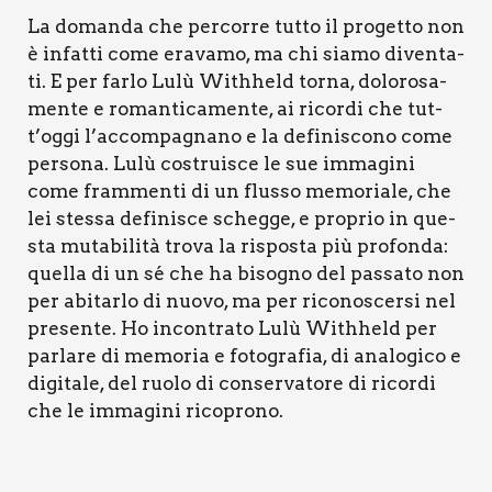
La doman­da che per­cor­re tut­to il pro­get­to non
è infat­ti come era­va­mo, ma chi sia­mo diven­ta­
ti. E per far­lo Lulù With­held tor­na, dolo­ro­sa­
men­te e roman­ti­ca­men­te, ai ricor­di che tut­
t’og­gi l’ac­com­pa­gna­no e la defi­ni­sco­no come
per­so­na. Lulù costrui­sce le sue imma­gi­ni
come fram­men­ti di un flus­so memo­ria­le, che
lei stes­sa defi­ni­sce scheg­ge, e pro­prio in que­
sta muta­bi­li­tà tro­va la rispo­sta più pro­fon­da:
quel­la di un sé che ha biso­gno del pas­sa­to non
per abi­tar­lo di nuo­vo, ma per rico­no­scer­si nel
pre­sen­te. Ho incon­tra­to Lulù With­held per
par­la­re di memo­ria e foto­gra­fia, di ana­lo­gi­co e
digi­ta­le, del ruo­lo di con­ser­va­to­re di ricor­di
che le imma­gi­ni rico­pro­no.