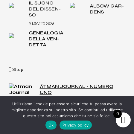
IL SUO­NO
ALBOW GAR­
DEL DIS­SEN­
DENS
SO
9 LUGLIO 2026
GENEA­LO­GIA
DEL­LA VEN­
DET­TA
Shop
ĀTMAN JOURNAL - NUMERO
UNO
30,00
€
Utilizziamo i cookie per essere sicuri che tu possa avere la
migliore esperienza sul nostro sito. Se continui ad utilizzare
0
questo sito noi assumiamo che tu ne sia felice.
SHOPPER ĀTMAN JOURNAL
Ok
Privacy policy
10,00
€