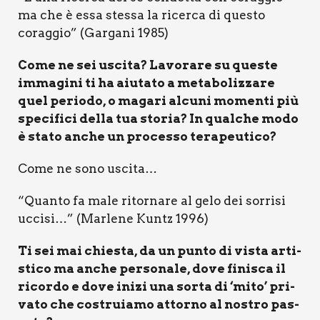
ma che è essa stes­sa la ricer­ca di que­sto
corag­gio” (Gar­ga­ni 1985)
Come ne sei usci­ta? Lavo­ra­re su que­ste
imma­gi­ni ti ha aiu­ta­to a meta­bo­liz­za­re
quel perio­do, o maga­ri alcu­ni momen­ti più
spe­ci­fi­ci del­la tua sto­ria? In qual­che modo
è sta­to anche un pro­ces­so tera­peu­ti­co?
Come ne sono usci­ta…
“Quan­to fa male ritor­na­re al gelo dei sor­ri­si
ucci­si…” (Mar­le­ne Kun­tz 1996)
Ti sei mai chie­sta, da un pun­to di vista arti­
sti­co ma anche per­so­na­le, dove fini­sca il
ricor­do e dove ini­zi una sor­ta di ‘mito’ pri­
va­to che costruia­mo attor­no al nostro pas­