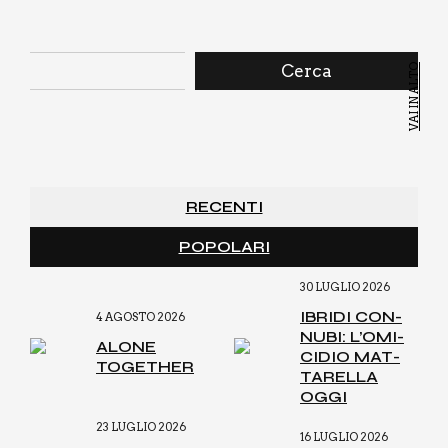
Cerca
VAI IN ALTO
RECENTI
POPOLARI
30 LUGLIO 2026
IBRI­DI CON­
4 AGOSTO 2026
NU­BI: L’O­MI­
ALO­NE
CI­DIO MAT­
TOGE­THER
TA­REL­LA
OGGI
23 LUGLIO 2026
16 LUGLIO 2026