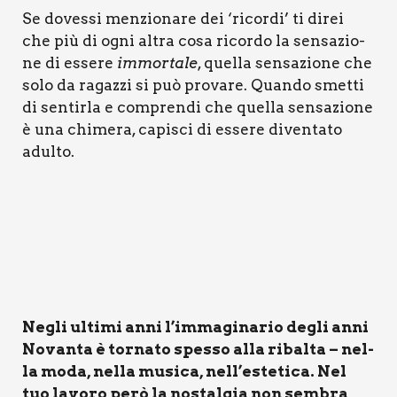
Se doves­si men­zio­na­re dei ‘ricor­di’ ti direi
che più di ogni altra cosa ricor­do la sen­sa­zio­
ne di esse­re
immor­ta­le
, quel­la sen­sa­zio­ne che
solo da ragaz­zi si può pro­va­re. Quan­do smet­ti
di sen­tir­la e com­pren­di che quel­la sen­sa­zio­ne
è una chi­me­ra, capi­sci di esse­re diven­ta­to
adul­to.
Negli ulti­mi anni l’immaginario degli anni
Novan­ta è tor­na­to spes­so alla ribal­ta – nel­
la moda, nel­la musi­ca, nell’estetica. Nel
tuo lavo­ro però la nostal­gia non sem­bra