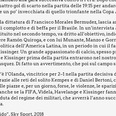
­tro gol di scar­to nel­la par­ti­ta del­le 19:15 per anda­re
un po’ invec­chia­ta di quel­lo trion­fan­te nel­la Copa 
 dit­ta­tu­ra di Fran­ci­sco Mora­les Ber­mu­dez, lascia an
com­plot­to e di bef­fa per il Bra­si­le. In un’intervista a
i­tui­to nel secon­do tem­po, va drit­to all’o­biet­ti­vo, indi­
tie­re Ramón Qui­ro­ga, e con lui Munan­te, Man­zo e Gor­ri­
li­ti­ca del­l’A­me­ri­ca Lati­na, in un perio­do in cui il 
is­sin­ger. Un gran­de appas­sio­na­to di cal­cio, spes­so pr
 e Kis­sin­ger pri­ma del­la par­ti­ta entra­ro­no nel nostro
á­squez. Di fat­to un avver­ti­men­to, che poi sul cam­po s
’Olanda, vin­ci­tri­ce per 2–1 nel­la par­ti­ta deci­si­va de
ra­zie alle reti del soli­to Kem­pes e di Daniel Ber­to­ni, 
piaz­ze e, per un gior­no, for­se, le vio­len­ze, le spa­ri­zio­
e se la FIFA, Vide­la, Have­lan­ge e Kis­sin­ger fan­no f
adu­ta del regi­me dei mili­ta­ri, che avver­rà l’anno suc­
a.
ci­do”, Sky Sport, 2018