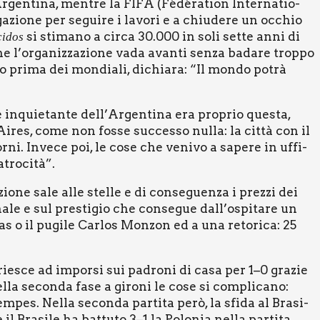
gentina, men­tre la FIFA (Fédé­ra­tion Inter­na­tio­
ga­zio­ne per segui­re i lavo­ri e a chiu­de­re un occhio
si sti­ma­no a cir­ca 30.000 in soli set­te anni di
ci­dos
no che l’organizzazione vada avan­ti sen­za bada­re trop­po
o pri­ma dei mon­dia­li, dichia­ra: “Il mon­do potrà
 e inquie­tan­te dell’Argentina era pro­prio que­sta,
ires, come non fos­se suc­ces­so nul­la: la cit­tà con il
 gior­ni. Inve­ce poi, le cose che veni­vo a sape­re in uffi­
tro­ci­tà”.
ione sale alle stel­le e di con­se­guen­za i prez­zi dei
na­le e sul pre­sti­gio che con­se­gue dall’ospitare un
las o il pugi­le Car­los Mon­zon ed a una reto­ri­ca: 25
 rie­sce ad impor­si sui padro­ni di casa per 1–0 gra­zie
l­la secon­da fase a giro­ni le cose si com­pli­ca­no:
pes. Nel­la secon­da par­ti­ta però, la sfi­da al Bra­si­
 Bra­si­le ha bat­tu­to 3–1 la Polo­nia nel­la par­ti­ta