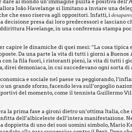
are al mon­do un’immagine puli­ta e posi­ti­va dell’Ar
 allo­ra João Have­lan­ge si limi­ta­no a invia­re una dele­
­che che esso riser­va agli oppo­si­to­ri. Infat­ti, i
desa­pa­re­
tro la deci­sio­ne pre­sa dai loro pre­de­ces­so­ri e lascia­
di­rit­tu­ra Have­lan­ge, in una con­fe­ren­za stam­pa poc
 per capi­re le dina­mi­che di quei mesi: “La cosa tipi­ca
ste. Da una par­te la vita di tut­ti i gior­ni a Bue­nos A
 con la fila fuo­ri, i risto­ran­ti pie­ni, la vita di tut­ti i
a, direi demo­nia­ca, in cui suc­ce­de­va­no ogni sor­ta di a
o­no­mi­ca e socia­le nel pae­se va peg­gio­ran­do, l’inflaz
sto un gran­de sfor­zo, facen­do leva sull’orgoglio nazio­
i spor­ti­vi del momen­to, come il ten­ni­sta Guil­ler­mo Vi
­ra la pri­ma fase a giro­ni die­tro un’ottima Ita­lia, che
n­fit­ta dell’albiceleste dell’intera mani­fe­sta­zio­ne. Ne
a dop­piet­ta di uno dei suoi uomi­ni sim­bo­lo, Mario Kem­
man­da­to alla gara suc­ces­si­va con­tro il Perù. Dopo che il