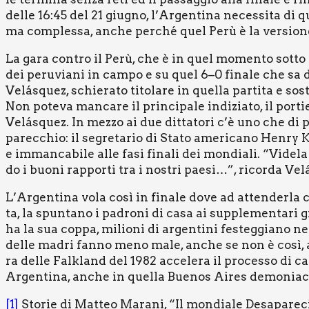
del­le 16:45 del 21 giu­gno, l’Argentina neces­si­ta di quat
ma com­ples­sa, anche per­ché quel Perù è la ver­sio­ne 
La gara con­tro il Perù, che è in quel momen­to sot­to la
dei peru­via­ni in cam­po e su quel 6–0 fina­le che sa di 
Velá­squez, schie­ra­to tito­la­re in quel­la par­ti­ta e sost
Non pote­va man­ca­re il prin­ci­pa­le indi­zia­to, il por­
Velá­squez. In mez­zo ai due dit­ta­to­ri c’è uno che di po
parec­chio: il segre­ta­rio di Sta­to ame­ri­ca­no Hen­ry K
e imman­ca­bi­le alle fasi fina­li dei mon­dia­li. “Vide­la
do i buo­ni rap­por­ti tra i nostri pae­si…”, ricor­da Vel
L’Argentina vola così in fina­le dove ad atten­der­la c’è l
ta, la spun­ta­no i padro­ni di casa ai sup­ple­men­ta­ri g
ha la sua cop­pa, milio­ni di argen­ti­ni festeg­gia­no nel­le 
del­le madri fan­no meno male, anche se non è così, anch
ra del­le Fal­kland del 1982 acce­le­ra il pro­ces­so di c
Argen­ti­na, anche in quel­la Bue­nos Aires demo­nia­c
[1]
Sto­rie di Mat­teo Mara­ni, “Il mon­dia­le Desa­pa­re­