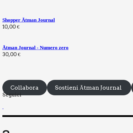
Shopper Ātman Journal
10,00
€
Ātman Journal - Numero zero
30,00
€
Collabora
Sostieni Ātman Journal
Segui­ci
2