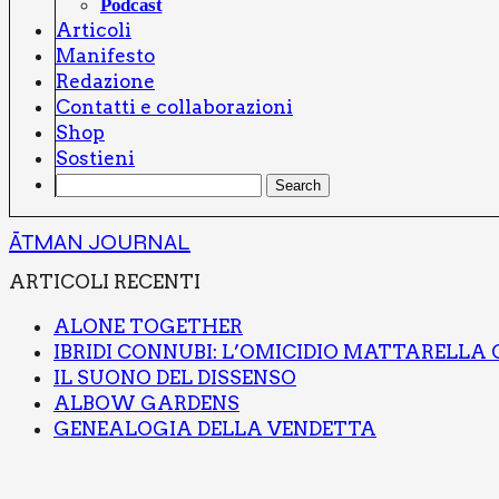
Pod­ca­st
Arti­co­li
Mani­fe­sto
Reda­zio­ne
Con­tat­ti e col­la­bo­ra­zio­ni
Shop
Sostie­ni
ĀTMAN JOURNAL
ARTI­CO­LI RECEN­TI
ALO­NE TOGE­THER
IBRI­DI CON­NU­BI: L’O­MI­CI­DIO MAT­TA­REL­LA
IL SUO­NO DEL DIS­SEN­SO
ALBOW GAR­DENS
GENEA­LO­GIA DEL­LA VEN­DET­TA