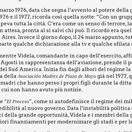
4 mar­zo 1976, data che segna l’avvento al pote­re del­la gi
1976 e il 1977, ricor­da così quel­la not­te: “Con un grup
ape­va tut­ta la cit­tà. C’era come un sen­so di ter­ro­re, l
 in atte­sa, pron­ta al si sal­vi chi può. Il ricor­do era qu
Aires. Inve­ce il gior­no dopo, il 24 mar­zo appun­to, tut­
ar­te qual­che dichia­ra­zio­ne alla tv e qual­che sfi­la­ta 
n, men­tre Vide­la, coman­dan­te in capo dell’esercito, aff
Ago­sti in rap­pre­sen­tan­za dell’aviazione, pren­de il po
a del Sud Ame­ri­ca. Ini­zia fin dagli albo­ri del regi­me la 
ta del­la
già nel 1977, q
Aso­cia­ción Madres de Pla­za de Mayo
da madri che han­no per­so i pro­pri figli duran­te la dit­
i cui non han­no avu­to più noti­zie.
te “
”, come si auto­de­fi­ni­sce il regi­me dei mi
El Pro­ce­so
di­bi­li­tà al nuo­vo gover­no. Data l’instabilità poli­ti­
sci del­la gran­de oppor­tu­ni­tà, Vide­la e i mem­bri del­l
o­ri finan­zia­men­ti per moder­niz­za­re gli sta­di e per le