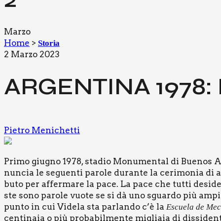
Marzo
Home
>
Storia
2 Marzo 2023
ARGEN­TI­NA 1978:
Pietro Menichetti
Pri­mo giu­gno 1978, sta­dio Monu­men­tal di Bue­nos Aire
nun­cia le seguen­ti paro­le duran­te la ceri­mo­nia di a
bu­to per affer­ma­re la pace. La pace che tut­ti desi­de
ste sono paro­le vuo­te se si dà uno sguar­do più ampio al
pun­to in cui Vide­la sta par­lan­do c’è la
Escue­la de Mec
cen­ti­na­ia o più pro­ba­bil­men­te miglia­ia di dis­si­d