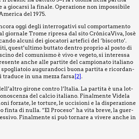
 a gio­car­si la fina­le. Ope­ra­zio­ne non impos­si­bi­le
Ame­ri­ca del 1975.
co­ra oggi degli inter­ro­ga­ti­vi sul com­por­ta­men­to
l gior­na­le Tro­me ripre­sa dal sito Cró­ni­ca­Vi­va, Josè
can­do alcu­ni dei gio­ca­to­ri arte­fi­ci del ‘biscot­to’.
ti, que­st’ul­ti­mo but­ta­to den­tro pro­prio al posto di
fasci­no del comu­ni­smo è vivo e vege­to, si inte­res­sa
e­sen­te anche alle par­ti­te del cam­pio­na­to ita­lia­no
 spo­glia­to­io augu­ran­do­ci buo­na par­ti­ta e ricor­dan­
i tra­du­ce in una mez­za far­sa
[2]
.
ll’altro giro­ne con­tro l’Italia. La par­ti­ta è una lot­
cono­scen­za del cal­cio ita­lia­no. Final­men­te Vide­la
ni for­za­te, le tor­tu­re, le ucci­sio­ni e la dispe­ra­zio­ne
in­ta di nul­la. “El Pro­ce­so” ha vita bre­ve, la guer­
ces­si­vo. Final­men­te si può tor­na­re a vive­re anche in