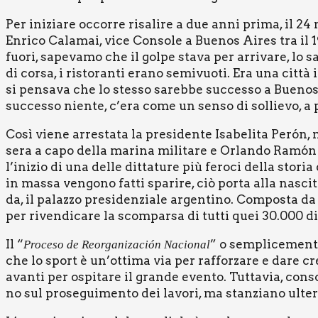
Per ini­zia­re occor­re risa­li­re a due anni pri­ma, il 2
Enri­co Cala­mai, vice Con­so­le a Bue­nos Aires tra il 
fuo­ri, sape­va­mo che il gol­pe sta­va per arri­va­re, lo s
di cor­sa, i risto­ran­ti era­no semi­vuo­ti. Era una cit­tà
si pen­sa­va che lo stes­so sareb­be suc­ces­so a Bue­nos 
suc­ces­so nien­te, c’era come un sen­so di sol­lie­vo, a p
Così vie­ne arre­sta­ta la pre­si­den­te Isa­be­li­ta Peró
se­ra a capo del­la mari­na mili­ta­re e Orlan­do Ramón 
l’inizio di una del­le dit­ta­tu­re più fero­ci del­la sto­ri
in mas­sa ven­go­no fat­ti spa­ri­re, ciò por­ta alla nasci­
da, il palaz­zo pre­si­den­zia­le argen­ti­no. Com­po­sta 
per riven­di­ca­re la scom­par­sa di tut­ti quei 30.000 d
Il “
” o sem­pli­ce­men­
Pro­ce­so de Reor­ga­ni­za­ción Nacio­nal
che lo sport è un’ottima via per raf­for­za­re e dare cre­
avan­ti per ospi­ta­re il gran­de even­to. Tut­ta­via, con­
no sul pro­se­gui­men­to dei lavo­ri, ma stan­zia­no ulte­ri