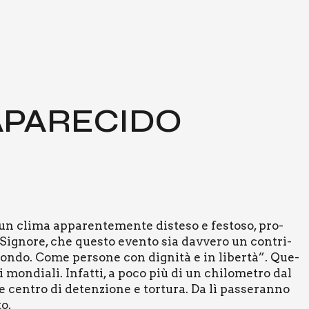
PA­RE­CI­DO
un cli­ma appa­ren­te­men­te diste­so e festo­so, pro­
 Signo­re, che que­sto even­to sia dav­ve­ro un con­tri­
 mon­do. Come per­so­ne con digni­tà e in liber­tà”. Que­
mon­dia­li. Infat­ti, a poco più di un chi­lo­me­tro dal
 cen­tro di deten­zio­ne e tor­tu­ra. Da lì pas­se­ran­no
to.