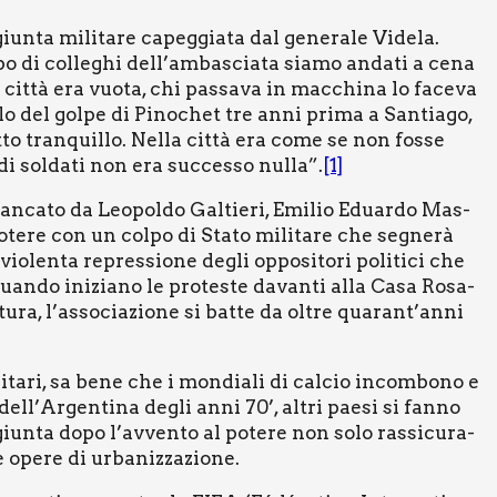
un­ta mili­ta­re capeg­gia­ta dal gene­ra­le Vide­la.
­po di col­le­ghi dell’ambasciata sia­mo anda­ti a cena
a cit­tà era vuo­ta, chi pas­sa­va in mac­chi­na lo face­va
el­lo del gol­pe di Pino­chet tre anni pri­ma a San­tia­go,
to tran­quil­lo. Nel­la cit­tà era come se non fos­se
di sol­da­ti non era suc­ces­so nul­la”.
[1]
ian­ca­to da Leo­pol­do Gal­tie­ri, Emi­lio Eduar­do Mas­
te­re con un col­po di Sta­to mili­ta­re che segne­rà
vio­len­ta repres­sio­ne degli oppo­si­to­ri poli­ti­ci che
uan­do ini­zia­no le pro­te­ste davan­ti alla Casa Rosa­
ta­tu­ra, l’associazione si bat­te da oltre quarant’anni
li­ta­ri, sa bene che i mon­dia­li di cal­cio incom­bo­no e
ca dell’Argentina degli anni 70’, altri pae­si si fan­no
a giun­ta dopo l’avvento al pote­re non solo ras­si­cu­ra­
 ope­re di urba­niz­za­zio­ne.