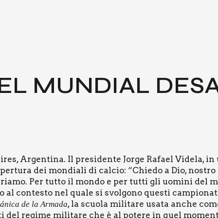
 EL MUN­DIAL DESA­
s, Argen­ti­na. Il pre­si­den­te Jor­ge Rafael Vide­la, in 
per­tu­ra dei mon­dia­li di cal­cio: “Chie­do a Dio, nostro
­ria­mo. Per tut­to il mon­do e per tut­ti gli uomi­ni del
 con­te­sto nel qua­le si svol­go­no que­sti cam­pio­na­ti 
, la scuo­la mili­ta­re usa­ta anche come
á­ni­ca de la Arma­da
en­ti del regi­me mili­ta­re che è al pote­re in quel momen­