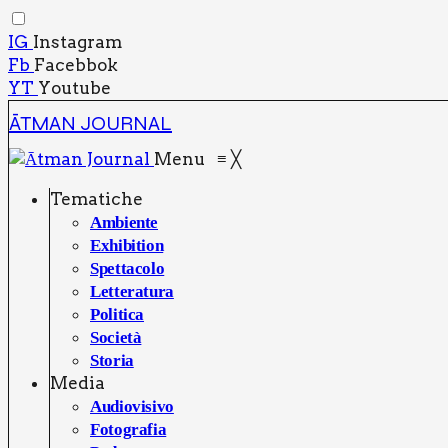
IG
Instagram
Fb
Facebbok
YT
Youtube
ĀTMAN JOURNAL
Menu
≡
╳
Tema­ti­che
Ambien­te
Exhi­bi­tion
Spet­ta­co­lo
Let­te­ra­tu­ra
Poli­ti­ca
Socie­tà
Sto­ria
Media
Audio­vi­si­vo
Foto­gra­fia