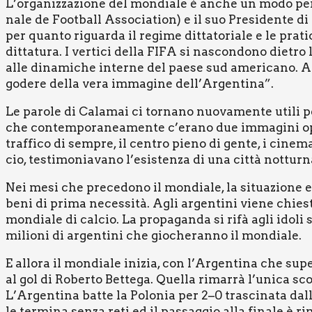
L’organizzazione del mon­dia­le è anche un modo per d
na­le de Foot­ball Asso­cia­tion) e il suo Pre­si­den­te di
per quan­to riguar­da il regi­me dit­ta­to­ria­le e le pra­ti
dit­ta­tu­ra. I ver­ti­ci del­la FIFA si nascon­do­no die­
alle dina­mi­che inter­ne del pae­se sud ame­ri­ca­no. Ad
gode­re del­la vera imma­gi­ne dell’Argentina”.
Le paro­le di Cala­mai ci tor­na­no nuo­va­men­te uti­li
che con­tem­po­ra­nea­men­te c’erano due imma­gi­ni oppo­
traf­fi­co di sem­pre, il cen­tro pie­no di gen­te, i cine­ma
cio, testi­mo­nia­va­no l’esistenza di una cit­tà not­tur­n
Nei mesi che pre­ce­do­no il mon­dia­le, la situa­zio­ne ec
beni di pri­ma neces­si­tà. Agli argen­ti­ni vie­ne chie­
mon­dia­le di cal­cio. La pro­pa­gan­da si rifà agli ido­l
milio­ni di argen­ti­ni che gio­che­ran­no il mon­dia­le.
E allo­ra il mon­dia­le ini­zia, con l’Argentina che supe
al gol di Rober­to Bet­te­ga. Quel­la rimar­rà l’unica sco
L’Argentina bat­te la Polo­nia per 2–0 tra­sci­na­ta dal­l
le ter­mi­na sen­za reti ed il pas­sag­gio alla fina­le è ri