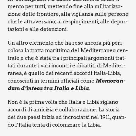
men­to per tut­ti, met­ten­do fine alla mili­ta­riz­za­
zio­ne del­le fron­tie­re, alla vigi­lan­za sul­le per­so­ne
che le attra­ver­sa­no, ai respin­gi­men­ti, alle depor­
ta­zio­ni e alle deten­zio­ni.
Un altro ele­men­to che ha reso anco­ra più peri­
co­lo­sa la trat­ta marit­ti­ma del Medi­ter­ra­neo cen­
tra­le e che è sta­ta tra i prin­ci­pa­li argo­men­ti trat­
ta­ti duran­te i vari incon­tri e dibat­ti­ti di Medi­ter­
ra­nea, è quel­lo dei recen­ti accor­di Ita­lia-Libia,
cono­sciu­ti in ter­mi­ni uffi­cia­li come
Memo­ran­
dum d’intesa tra Ita­lia e Libia
.
Non è la pri­ma vol­ta che Ita­lia e Libia sigla­no
accor­di di ami­ci­zia e col­la­bo­ra­zio­ne. La sto­ria
dei due pae­si ini­zia ad incro­ciar­si nel 1911, quan­
do l’Italia ten­ta di colo­niz­za­re la Libia.