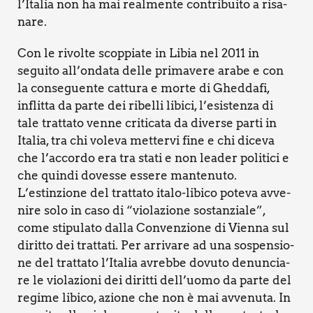
l’Italia non ha mai real­men­te con­tri­bui­to a risa­
na­re.
Con le rivol­te scop­pia­te in Libia nel 2011 in
segui­to all’ondata del­le pri­ma­ve­re ara­be e con
la con­se­guen­te cat­tu­ra e mor­te di Ghed­da­fi,
inflit­ta da par­te dei ribel­li libi­ci, l’esistenza di
tale trat­ta­to ven­ne cri­ti­ca­ta da diver­se par­ti in
Ita­lia, tra chi vole­va met­ter­vi fine e chi dice­va
che l’accordo era tra sta­ti e non lea­der poli­ti­ci e
che quin­di doves­se esse­re man­te­nu­to.
L’estinzione del trat­ta­to ita­lo-libi­co pote­va avve­
ni­re solo in caso di “vio­la­zio­ne sostan­zia­le”,
come sti­pu­la­to dal­la Con­ven­zio­ne di Vien­na sul
dirit­to dei trat­ta­ti. Per arri­va­re ad una sospen­sio­
ne del trat­ta­to l’Italia avreb­be dovu­to denun­cia­
re le vio­la­zio­ni dei dirit­ti dell’uomo da par­te del
regi­me libi­co, azio­ne che non è mai avve­nu­ta. In