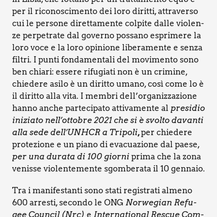
per il rico­no­sci­men­to dei loro dirit­ti, attra­ver­so
cui le per­so­ne diret­ta­men­te col­pi­te dal­le vio­len­
ze per­pe­tra­te dal gover­no pos­sa­no espri­me­re la
loro voce e la loro opi­nio­ne libe­ra­men­te e sen­za
fil­tri. I pun­ti fon­da­men­ta­li del movi­men­to sono
ben chia­ri: esse­re rifu­gia­ti non è un cri­mi­ne,
chie­de­re asi­lo è un dirit­to uma­no, così come lo è
il dirit­to alla vita. I mem­bri dell’organizzazione
han­no anche par­te­ci­pa­to atti­va­men­te al
pre­si­dio
ini­zia­to nell’ottobre 2021 che si è svol­to davan­ti
alla sede dell’UNHCR a Tri­po­li
,
per chie­de­re
pro­te­zio­ne e un pia­no di eva­cua­zio­ne dal pae­se,
per una dura­ta di 100 gior­ni
pri­ma che la zona
venis­se vio­len­te­men­te sgom­be­ra­ta il 10 gen­na­io.
Tra i mani­fe­stan­ti sono sta­ti regi­stra­ti alme­no
600 arre­sti, secon­do le ONG
Nor­we­gian Refu­
gee Coun­cil (Nrc)
e
Inter­na­tio­nal Rescue Com­