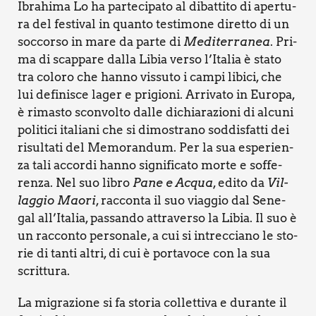
Ibra­hi­ma Lo ha par­te­ci­pa­to al dibat­ti­to di aper­tu­
ra del festi­val in quan­to testi­mo­ne diret­to di un
soc­cor­so in mare da par­te di
Medi­ter­ra­nea
. Pri­
ma di scap­pa­re dal­la Libia ver­so l’Italia è sta­to
tra colo­ro che han­no vis­su­to i cam­pi libi­ci, che
lui defi­ni­sce lager e pri­gio­ni. Arri­va­to in Euro­pa,
è rima­sto scon­vol­to dal­le dichia­ra­zio­ni di alcu­ni
poli­ti­ci ita­lia­ni che si dimo­stra­no sod­di­sfat­ti dei
risul­ta­ti del Memo­ran­dum. Per la sua espe­rien­
za tali accor­di han­no signi­fi­ca­to mor­te e sof­fe­
ren­za. Nel suo libro
Pane e Acqua
, edi­to da
Vil­
lag­gio Mao­ri
, rac­con­ta il suo viag­gio dal Sene­
gal all’Italia, pas­san­do attra­ver­so la Libia. Il suo è
un rac­con­to per­so­na­le, a cui si intrec­cia­no le sto­
rie di tan­ti altri, di cui è por­ta­vo­ce con la sua
scrit­tu­ra.
La migra­zio­ne si fa sto­ria col­let­ti­va e duran­te il