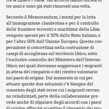
tre anni e sono già sta­ti rin­no­va­ti una vol­ta.
Secon­do il Memo­ran­dum, i mez­zi per la lot­ta
all’immigrazione clan­de­sti­na e per il con­trol­lo
del­le fron­tie­re ter­re­stri e marit­ti­me del­la Libia
ven­go­no spe­sa­ti per il 50% dal­lo Sta­to ita­lia­no, e
per l’altro 50% dall’Unione Euro­pea. Que­sta coo­
pe­ra­zio­ne si con­cre­tiz­za nel­la costru­zio­ne di
cam­pi di acco­glien­za sul ter­ri­to­rio libi­co, sot­to
l’esclusivo con­trol­lo del Mini­ste­ro dell’Interno
libi­co, nei qua­li dovran­no sog­gior­na­re i migran­ti
in atte­sa del rim­pa­trio o del rien­tro volon­ta­rio
nei pae­si di ori­gi­ne. Dal momen­to in cui per
attua­re que­ste due solu­zio­ni c’è biso­gno del
con­sen­so degli sta­ti ver­so cui i migran­ti ver­ran­
no rein­di­riz­za­ti, par­te del­la col­la­bo­ra­zio­ne pre­
ve­de anche di sti­pu­la­re degli accor­di con i pae­si
di ori­gi­ne affin­ché accet­ti­no il rim­pa­trio dei pro­