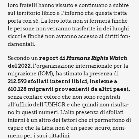
loro fra­tel­li han­no vis­su­to e con­ti­nua­no a subi­re
sul ter­ri­to­rio libi­co e l’inferno che que­sta trat­ta
por­ta con sé. La loro lot­ta non si fer­me­rà fin­ché
le per­so­ne non ver­ran­no tra­sfe­ri­te in dei luo­ghi
sicu­ri e fin­ché non avran­no acces­so ai dirit­ti fon­
da­men­ta­li.
Secon­do un
report di
Humans Rights Watch
del 2022
, l’organizzazione inter­na­zio­na­le per la
migra­zio­ne (IOM)
,
ha sti­ma­to la pre­sen­za di
212.593 sfol­la­ti inter­ni libi­ci, insie­me a
610.128 migran­ti pro­ve­nien­ti da altri pae­si
,
sen­za con­ta­re colo­ro che non sono regi­stra­ti
all’ufficio dell’UNHCR e che quin­di non risul­ta­
no in que­sti nume­ri. L’alta pre­sen­za di sfol­la­ti
inter­ni è un altro dei fat­to­ri che ci per­met­to­no di
capi­re che la Libia non è un pae­se sicu­ro, nem­
me­no per i suoi cit­ta­di­ni.