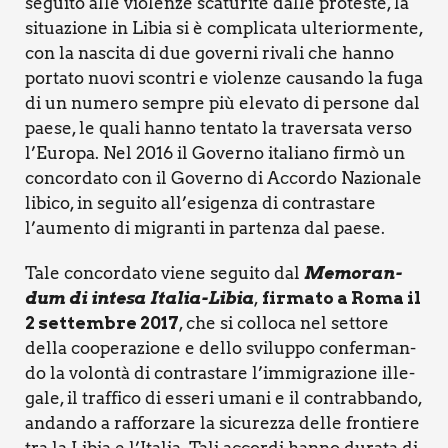
segui­to alle vio­len­ze sca­tu­ri­te dal­le pro­te­ste, la
situa­zio­ne in Libia si è com­pli­ca­ta ulte­rior­men­te,
con la nasci­ta di due gover­ni riva­li che han­no
por­ta­to nuo­vi scon­tri e vio­len­ze cau­san­do la fuga
di un nume­ro sem­pre più ele­va­to di per­so­ne dal
pae­se, le qua­li han­no ten­ta­to la tra­ver­sa­ta ver­so
l’Europa. Nel 2016 il Gover­no ita­lia­no fir­mò un
con­cor­da­to con il Gover­no di Accor­do Nazio­na­le
libi­co, in segui­to all’esigenza di con­tra­sta­re
l’aumento di migran­ti in par­ten­za dal pae­se.
Tale con­cor­da­to vie­ne segui­to dal
Memo­ran­
dum di inte­sa Ita­lia-Libia
,
fir­ma­to a Roma il
2 set­tem­bre 2017
, che si col­lo­ca nel set­to­re
del­la coo­pe­ra­zio­ne e del­lo svi­lup­po con­fer­man­
do la volon­tà di con­tra­sta­re l’immigrazione ille­
ga­le, il traf­fi­co di esse­ri uma­ni e il con­trab­ban­do,
andan­do a raf­for­za­re la sicu­rez­za del­le fron­tie­re
tra la Libia e l’Italia. Tali accor­di han­no dura­ta di