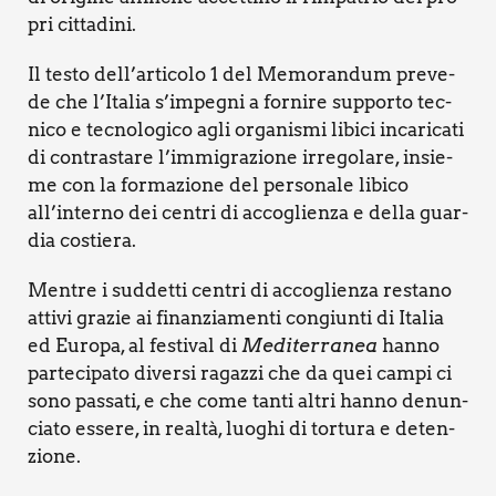
pri cit­ta­di­ni.
Il testo dell’articolo 1 del Memo­ran­dum pre­ve­
de che l’Italia s’impegni a for­ni­re sup­por­to tec­
ni­co e tec­no­lo­gi­co agli orga­ni­smi libi­ci inca­ri­ca­ti
di con­tra­sta­re l’immigrazione irre­go­la­re, insie­
me con la for­ma­zio­ne del per­so­na­le libi­co
all’interno dei cen­tri di acco­glien­za e del­la guar­
dia costie­ra.
Men­tre i sud­det­ti cen­tri di acco­glien­za resta­no
atti­vi gra­zie ai finan­zia­men­ti con­giun­ti di Ita­lia
ed Euro­pa, al festi­val di
Medi­ter­ra­nea
han­no
par­te­ci­pa­to diver­si ragaz­zi che da quei cam­pi ci
sono pas­sa­ti, e che come tan­ti altri han­no denun­
cia­to esse­re, in real­tà, luo­ghi di tor­tu­ra e deten­
zio­ne.