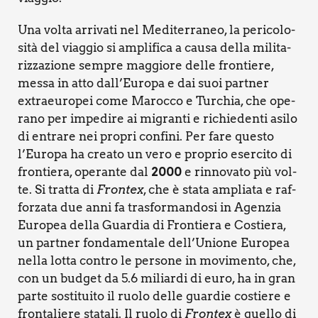
Una vol­ta arri­va­ti nel Medi­ter­ra­neo, la peri­co­lo­
si­tà del viag­gio si ampli­fi­ca a cau­sa del­la mili­ta­
riz­za­zio­ne sem­pre mag­gio­re del­le fron­tie­re,
mes­sa in atto dall’Europa e dai suoi part­ner
extraeu­ro­pei come Maroc­co e Tur­chia, che ope­
ra­no per impe­di­re ai migran­ti e richie­den­ti asi­lo
di entra­re nei pro­pri con­fi­ni. Per fare que­sto
l’Europa ha crea­to un vero e pro­prio eser­ci­to di
fron­tie­ra, ope­ran­te dal
2000
e rin­no­va­to più vol­
te. Si trat­ta di
Fron­tex
, che è sta­ta amplia­ta e raf­
for­za­ta due anni fa tra­sfor­man­do­si in Agen­zia
Euro­pea del­la Guar­dia di Fron­tie­ra e Costie­ra,
un part­ner fon­da­men­ta­le dell’Unione Euro­pea
nel­la lot­ta con­tro le per­so­ne in movi­men­to, che,
con un bud­get da 5.6 miliar­di di euro, ha in gran
par­te sosti­tui­to il ruo­lo del­le guar­die costie­re e
fron­ta­lie­re sta­ta­li. Il ruo­lo di
Fron­tex
è quel­lo di