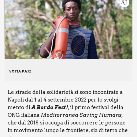
SOFIA PARI
Le stra­de del­la soli­da­rie­tà si sono incon­tra­te a
Napo­li dal 1 al 4 set­tem­bre 2022 per lo svol­gi­
men­to di
A Bor­do Fest!
, il pri­mo festi­val del­la
ONG ita­lia­na
Medi­ter­ra­nea Saving Humans
,
che dal 2018 si occu­pa di soc­cor­re­re le per­so­ne
in movi­men­to lun­go le fron­tie­re, sia di ter­ra che