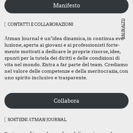
Manifesto
VAI IN ALTO
CON­TAT­TI E COL­LA­BO­RA­ZIO­NI
Ātman Jour­nal è un’idea dina­mi­ca, in con­ti­nua evo­
lu­zio­ne, aper­ta ai gio­va­ni e ai pro­fes­sio­ni­sti for­te­
men­te moti­va­ti a dedi­ca­re le pro­prie risor­se, idee,
spun­ti per la tute­la dei dirit­ti e del­le con­di­zio­ni di
vita nel mon­do. Entra a far par­te del team. Cre­dia­mo
nel valo­re del­le com­pe­ten­ze e del­la meri­to­cra­zia, con
uno spi­ri­to inclu­si­vo e tra­spa­ren­te.
Collabora
SOSTIE­NI ĀTMAN JOUR­NAL