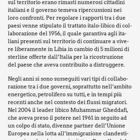
sul ter­ri­to­rio era­no rima­sti nume­ro­si cit­ta­di­ni
ita­lia­ni e il gover­no teme­va riper­cus­sio­ni nei
loro con­fron­ti. Per rego­la­re i rap­por­ti tra i due
pae­si ven­ne sti­pu­la­to il trat­ta­to ita­lo-libi­co di col­
la­bo­ra­zio­ne del 1956, il qua­le garan­ti­va agli ita­
lia­ni pre­sen­ti sul ter­ri­to­rio di con­ti­nua­re a vive­
re libe­ra­men­te in Libia in cam­bio di 5 milio­ni di
ster­li­ne offer­te dall’Italia per la rico­stru­zio­ne
del pae­se che ave­va con­tri­bui­to a distrug­ge­re.
Negli anni si sono sus­se­gui­ti vari tipi di col­la­bo­
ra­zio­ne tra i due gover­ni, soprat­tut­to nell’ambito
ener­ge­ti­co, petro­li­fe­ro su tut­ti, e in tem­pi più
recen­ti anche nel con­te­sto dei flus­si migra­to­ri.
Nel 2004 il lea­der libi­co Muham­mar Ghed­da­fi,
che ave­va pre­so il pote­re nel 1961 in segui­to ad
un col­po di sta­to, diven­ne part­ner dell’Unione
Euro­pea nel­la lot­ta all’immigrazione clan­de­sti­