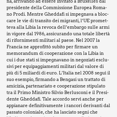
na, arri­van­do ad esse­re invi­ta­to a Bru­xel­les dal
pre­si­den­te del­la Com­mis­sio­ne Euro­pea Roma­
no Pro­di. Men­tre Ghed­da­fi si impe­gna­va a bloc­
ca­re le vie di tran­si­to dei migran­ti, l’UE pro­met­
te­va alla Libia la revo­ca dell’embargo sul­le armi
in vigo­re dal 1986, assi­cu­ran­do una tota­le liber­tà
di rifor­ni­men­ti mili­ta­ri al pae­se. Nel 2007 la
Fran­cia ne appro­fit­tò subi­to per fir­ma­re un
memo­ran­dum di coo­pe­ra­zio­ne con la Libia in
cui i due sta­ti si impe­gna­va­no in nego­zia­ti esclu­
si­vi per equi­pag­gia­men­ti mili­ta­ri dal valo­re di
più di 5 miliar­di di euro. L’Italia nel 2008 seguì il
suo esem­pio, fir­man­do a Ben­ga­si un trat­ta­to di
ami­ci­zia, par­te­na­ria­to e coo­pe­ra­zio­ne sti­pu­la­to
tra il Pri­mo Mini­stro Sil­vio Ber­lu­sco­ni e il Pre­si­
den­te Ghed­da­fi. Tale accor­do ser­vì anche per
appia­na­re defi­ni­ti­va­men­te i ran­co­ri deri­van­ti dal
pas­sa­to colo­nia­le, che ha lascia­to segni che