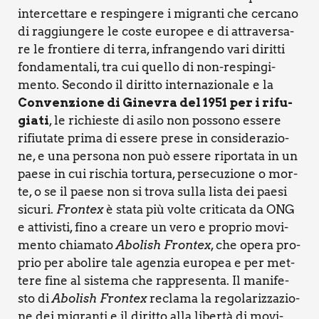
inter­cet­ta­re e respin­ge­re i migran­ti che cer­ca­no
di rag­giun­ge­re le coste euro­pee e di attra­ver­sa­
re le fron­tie­re di ter­ra, infran­gen­do vari dirit­ti
fon­da­men­ta­li, tra cui quel­lo di non-respin­gi­
men­to. Secon­do il dirit­to inter­na­zio­na­le e la
Con­ven­zio­ne di Gine­vra del 1951 per i rifu­
gia­ti
, le richie­ste di asi­lo non pos­so­no esse­re
rifiu­ta­te pri­ma di esse­re pre­se in con­si­de­ra­zio­
ne, e una per­so­na non può esse­re ripor­ta­ta in un
pae­se in cui rischia tor­tu­ra, per­se­cu­zio­ne o mor­
te, o se il pae­se non si tro­va sul­la lista dei pae­si
sicu­ri.
Fron­tex
è sta­ta più vol­te cri­ti­ca­ta da ONG
e atti­vi­sti, fino a crea­re un vero e pro­prio movi­
men­to chia­ma­to
Abo­lish Fron­tex
, che ope­ra pro­
prio per abo­li­re tale agen­zia euro­pea e per met­
te­re fine al siste­ma che rap­pre­sen­ta. Il mani­fe­
sto di
Abo­lish Fron­tex
recla­ma la rego­la­riz­za­zio­
ne dei migran­ti e il dirit­to alla liber­tà di movi­