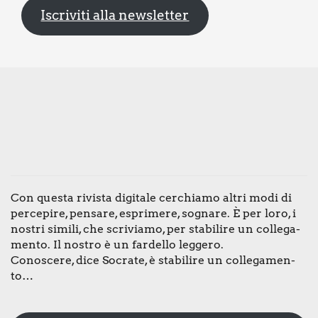
Iscriviti alla newsletter
Con que­sta rivi­sta digi­ta­le cer­chia­mo altri modi di
per­ce­pi­re, pen­sa­re, espri­me­re, sogna­re. È per loro, i
nostri simi­li, che scri­via­mo, per sta­bi­li­re un col­le­ga­
men­to. Il nostro è un far­del­lo leg­ge­ro.
Cono­sce­re, dice Socra­te, è sta­bi­li­re un col­le­ga­men­
to…