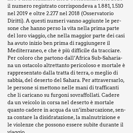
il nume­ro regi­stra­to cor­ri­spon­de­va a 1.881, 1.510
nel 2019 e oltre 2.277 nel 2018 (Osser­va­to­rio
Dirit­ti). A que­sti nume­ri van­no aggiun­te le per­
so­ne che han­no per­so la vita nel­la pri­ma par­te
del loro viag­gio, che nel­la mag­gior par­te dei casi
ha avu­to ini­zio ben pri­ma di rag­giun­ge­re il
Medi­ter­ra­neo, e che è più dif­fi­ci­le da trac­cia­re.
Per colo­ro che par­to­no dall’Africa Sub-Saha­ria­
na un osta­co­lo altret­tan­to peri­co­lo­so e mor­ta­le è
rap­pre­sen­ta­to dal­la trat­ta di ter­ra, o meglio di
sab­bia, del deser­to del Saha­ra. Per attra­ver­sar­lo,
le per­so­ne si met­to­no nel­le mani di traf­fi­can­ti
che li cari­ca­no su fur­go­ni sovraf­fol­la­ti. Cade­re
da un vei­co­lo in cor­sa nel deser­to è mor­ta­le
quan­to cade­re in acqua da un’imbarcazione, sen­
za con­ta­re la disi­dra­ta­zio­ne, la mal­nu­tri­zio­ne e
le vio­len­ze che pos­so­no esse­re subi­te duran­te il
viag­gio.