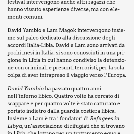
festi­val inter­ven­go­no anche altri ragaz­zi che
han­no vis­su­to espe­rien­ze diver­se, ma con ele­
men­ti comu­ni.
David Yam­bio e Lam Magok inter­ven­go­no insie­
me sul pal­co dedi­ca­to alla discus­sio­ne degli
accor­di Ita­lia-Libia. David e Lam sono arri­va­ti da
pochi mesi in Ita­lia: si sono cono­sciu­ti in una pri­
gio­ne in Libia in cui han­no con­di­vi­so la deten­zio­
ne con cri­mi­na­li e pre­sun­ti ter­ro­ri­sti, per la sola
col­pa di aver intra­pre­so il viag­gio ver­so l’Europa.
David Yam­bio
ha pas­sa­to quat­tro anni
nell’inferno libi­co. Quat­tro vol­te ha cer­ca­to di
scap­pa­re e per quat­tro vol­te è sta­to cat­tu­ra­to e
por­ta­to indie­tro dal­la guar­dia costie­ra libi­ca.
Insie­me a Lam è tra i fon­da­to­ri di
Refu­gees in
Libya
, un’associazione di rifu­gia­ti che si tro­va­no
in Libia, che lot­ta­no per un trat­ta­men­to equo e