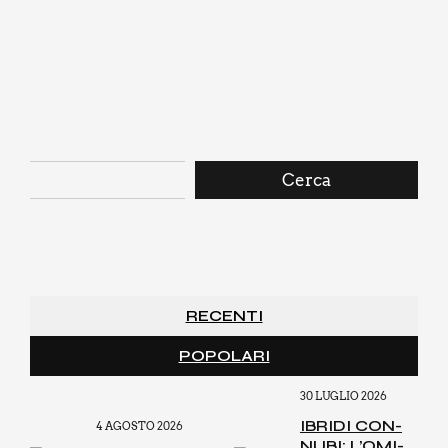
Cerca
RECENTI
POPOLARI
30 LUGLIO 2026
IBRI­DI CON­
4 AGOSTO 2026
NU­BI: L’O­MI­