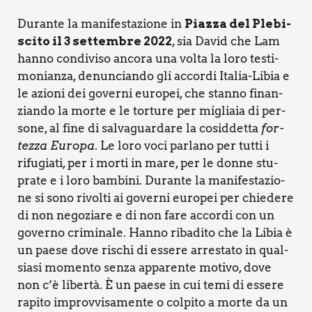
Duran­te la mani­fe­sta­zio­ne in
Piaz­za del Ple­bi­
sci­to il 3 set­tem­bre 2022
, sia David che Lam
han­no con­di­vi­so anco­ra una vol­ta la loro testi­
mo­nian­za, denun­cian­do gli accor­di Ita­lia-Libia e
le azio­ni dei gover­ni euro­pei, che stan­no finan­
zian­do la mor­te e le tor­tu­re per miglia­ia di per­
so­ne, al fine di sal­va­guar­da­re la cosid­det­ta
for­
tez­za Euro­pa
. Le loro voci par­la­no per tut­ti i
rifu­gia­ti, per i mor­ti in mare, per le don­ne stu­
pra­te e i loro bam­bi­ni. Duran­te la mani­fe­sta­zio­
ne si sono rivol­ti ai gover­ni euro­pei per chie­de­re
di non nego­zia­re e di non fare accor­di con un
gover­no cri­mi­na­le. Han­no riba­di­to che la Libia è
un pae­se dove rischi di esse­re arre­sta­to in qual­
sia­si momen­to sen­za appa­ren­te moti­vo, dove
non c’è liber­tà. È un pae­se in cui temi di esse­re
rapi­to improv­vi­sa­men­te o col­pi­to a mor­te da un