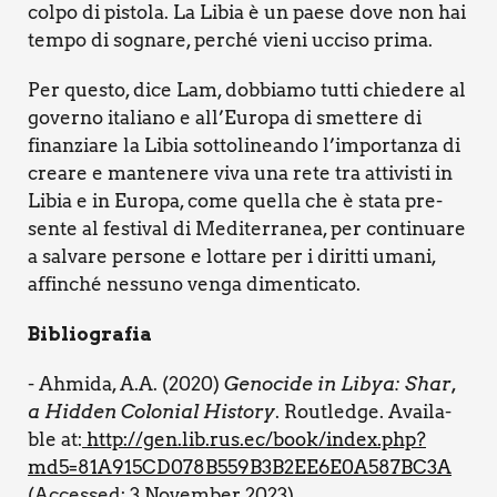
col­po di pisto­la. La Libia è un pae­se dove non hai
tem­po di sogna­re, per­ché vie­ni ucci­so pri­ma.
Per que­sto, dice Lam, dob­bia­mo tut­ti chie­de­re al
gover­no ita­lia­no e all’Europa di smet­te­re di
finan­zia­re la Libia sot­to­li­nean­do l’importanza di
crea­re e man­te­ne­re viva una rete tra atti­vi­sti in
Libia e in Euro­pa, come quel­la che è sta­ta pre­
sen­te al festi­val di Medi­ter­ra­nea, per con­ti­nua­re
a sal­va­re per­so­ne e lot­ta­re per i dirit­ti uma­ni,
affin­ché nes­su­no ven­ga dimen­ti­ca­to.
Biblio­gra­fia
- Ahmi­da, A.A. (2020)
Geno­ci­de in Libya: Shar,
a Hid­den Colo­nial Histo­ry
. Rou­tled­ge. Avai­la­
ble at:
http://gen.lib.rus.ec/book/index.php?
md5=81A915CD078B559B3B2EE6E0A587BC3A
(Acces­sed: 3 Novem­ber 2023).