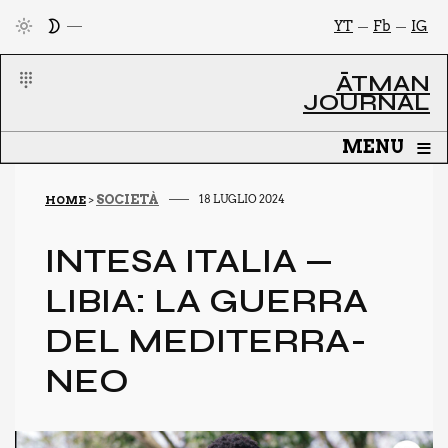
YT
Fb
IG
ĀTMAN
JOURNAL
≡
MENU
SOCIETÀ
18 LUGLIO 2024
HOME
>
INTE­SA ITA­LIA —
LIBIA: LA GUER­RA
DEL MEDI­TER­RA­
NEO