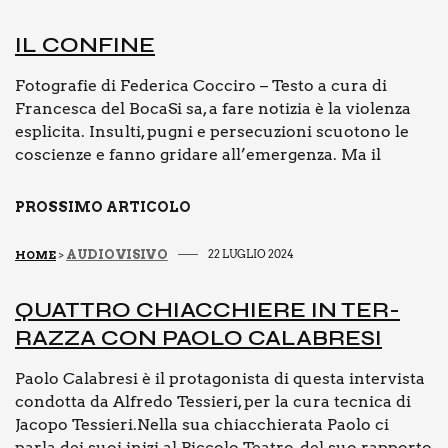
IL CON­FI­NE
Fotografie di Federica Cocciro – Testo a cura di
Francesca del BocaSi sa, a fare notizia è la violenza
esplicita. Insulti, pugni e persecuzioni scuotono le
coscienze e fanno gridare all’emergenza. Ma il
PROSSIMO ARTICOLO
AUDIOVISIVO
22 LUGLIO 2024
HOME
>
QUAT­TRO CHIAC­CHIE­RE IN TER­
RAZ­ZA CON PAO­LO CALA­BRE­SI
Paolo Calabresi è il protagonista di questa intervista
condotta da Alfredo Tessieri, per la cura tecnica di
Jacopo Tessieri.Nella sua chiacchierata Paolo ci
parla dei suoi inizi al Piccolo Teatro, del suo rapporto