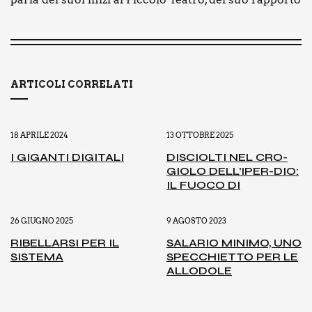
ARTICOLI CORRELATI
18 APRILE 2024
13 OTTOBRE 2025
I GIGAN­TI DIGI­TA­LI
DISCIOL­TI NEL CRO­
GIO­LO DEL­L’I­PER-DIO:
IL FUO­CO DI
26 GIUGNO 2025
9 AGOSTO 2023
RIBEL­LAR­SI PER IL
SALA­RIO MINI­MO, UNO
SISTE­MA
SPEC­CHIET­TO PER LE
ALLO­DO­LE