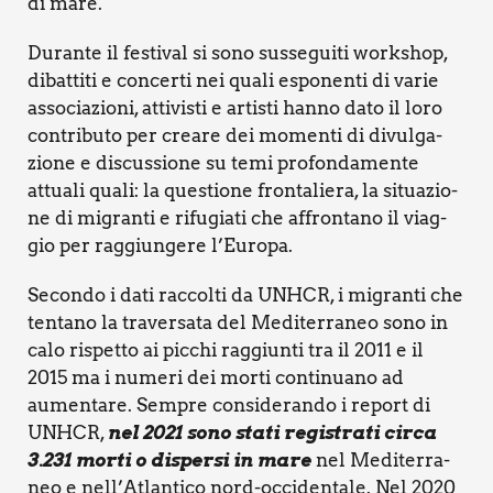
di mare.
Duran­te il festi­val si sono sus­se­gui­ti work­shop,
dibat­ti­ti e con­cer­ti nei qua­li espo­nen­ti di varie
asso­cia­zio­ni, atti­vi­sti e arti­sti han­no dato il loro
con­tri­bu­to per crea­re dei momen­ti di divul­ga­
zio­ne e discus­sio­ne su temi pro­fon­da­men­te
attua­li qua­li: la que­stio­ne fron­ta­lie­ra, la situa­zio­
ne di migran­ti e rifu­gia­ti che affron­ta­no il viag­
gio per rag­giun­ge­re l’Europa.
Secon­do i dati rac­col­ti da UNH­CR, i migran­ti che
ten­ta­no la tra­ver­sa­ta del Medi­ter­ra­neo sono in
calo rispet­to ai pic­chi rag­giun­ti tra il 2011 e il
2015 ma i nume­ri dei mor­ti con­ti­nua­no ad
aumen­ta­re. Sem­pre con­si­de­ran­do i report di
UNH­CR,
nel 2021 sono sta­ti regi­stra­ti cir­ca
3.231 mor­ti o disper­si in mare
nel Medi­ter­ra­
neo e nell’Atlantico nord-occi­den­ta­le. Nel 2020