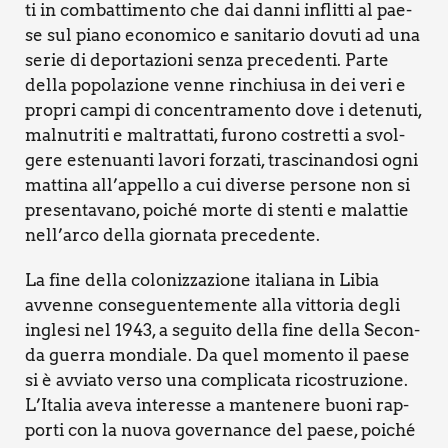
ti in com­bat­ti­men­to che dai dan­ni inflit­ti al pae­
se sul pia­no eco­no­mi­co e sani­ta­rio dovu­ti ad una
serie di depor­ta­zio­ni sen­za pre­ce­den­ti. Par­te
del­la popo­la­zio­ne ven­ne rin­chiu­sa in dei veri e
pro­pri cam­pi di con­cen­tra­men­to dove i dete­nu­ti,
mal­nu­tri­ti e mal­trat­ta­ti, furo­no costret­ti a svol­
ge­re este­nuan­ti lavo­ri for­za­ti, tra­sci­nan­do­si ogni
mat­ti­na all’appello a cui diver­se per­so­ne non si
pre­sen­ta­va­no, poi­ché mor­te di sten­ti e malat­tie
nell’arco del­la gior­na­ta pre­ce­den­te.
La fine del­la colo­niz­za­zio­ne ita­lia­na in Libia
avven­ne con­se­guen­te­men­te alla vit­to­ria degli
ingle­si nel 1943, a segui­to del­la fine del­la Secon­
da guer­ra mon­dia­le. Da quel momen­to il pae­se
si è avvia­to ver­so una com­pli­ca­ta rico­stru­zio­ne.
L’Italia ave­va inte­res­se a man­te­ne­re buo­ni rap­
por­ti con la nuo­va gover­nan­ce del pae­se, poi­ché