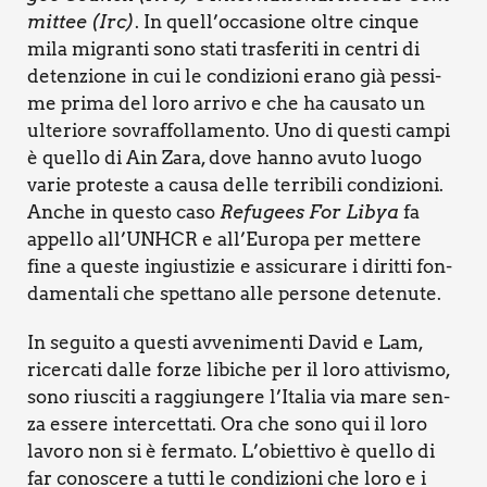
mit­tee (Irc)
. In quell’occasione oltre cin­que
mila migran­ti sono sta­ti tra­sfe­ri­ti in cen­tri di
deten­zio­ne in cui le con­di­zio­ni era­no già pes­si­
me pri­ma del loro arri­vo e che ha cau­sa­to un
ulte­rio­re sovraf­fol­la­men­to. Uno di que­sti cam­pi
è quel­lo di Ain Zara, dove han­no avu­to luo­go
varie pro­te­ste a cau­sa del­le ter­ri­bi­li con­di­zio­ni.
Anche in que­sto caso
Refu­gees For Libya
fa
appel­lo all’UNHCR e all’Europa per met­te­re
fine a que­ste ingiu­sti­zie e assi­cu­ra­re i dirit­ti fon­
da­men­ta­li che spet­ta­no alle per­so­ne dete­nu­te.
In segui­to a que­sti avve­ni­men­ti David e Lam,
ricer­ca­ti dal­le for­ze libi­che per il loro atti­vi­smo,
sono riu­sci­ti a rag­giun­ge­re l’Italia via mare sen­
za esse­re inter­cet­ta­ti. Ora che sono qui il loro
lavo­ro non si è fer­ma­to. L’obiettivo è quel­lo di
far cono­sce­re a tut­ti le con­di­zio­ni che loro e i