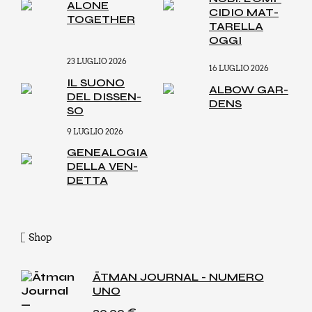
ALO­NE
CI­DIO MAT­
TOGE­THER
TA­REL­LA
OGGI
23 LUGLIO 2026
16 LUGLIO 2026
IL SUO­NO
ALBOW GAR­
DEL DIS­SEN­
DENS
SO
9 LUGLIO 2026
GENEA­LO­GIA
DEL­LA VEN­
DET­TA
Shop
ĀTMAN JOURNAL - NUMERO
UNO
30,00
€