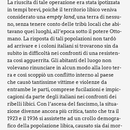
La riu­sci­ta di tale ope­ra­zio­ne era sta­ta ipo­tiz­za­ta
in tem­pi bre­vi, poi­ché il ter­ri­to­rio libi­co veni­va
con­si­de­ra­to una
emp­ty land
, una ter­ra di nes­su­
no, sen­za tene­re con­to del­le tri­bù loca­li che abi­
ta­va­no quei luo­ghi, all’epoca sot­to il pote­re Otto­
ma­no. La rispo­sta di tali popo­la­zio­ni non tar­dò
ad arri­va­re e i colo­ni ita­lia­ni si tro­va­ro­no sin da
subi­to in dif­fi­col­tà nei con­fron­ti di una resi­sten­
za così agguer­ri­ta. Gli abi­tan­ti del luo­go non
vole­va­no rinun­cia­re in alcun modo alla loro ter­
ra e così scop­piò un con­flit­to inter­no al pae­se
che cau­sò tan­tis­si­me vit­ti­me e vio­len­ze da
entram­be le par­ti, com­pre­se fuci­la­zio­ni e impic­
ca­gio­ni da par­te degli ita­lia­ni nei con­fron­ti dei
ribel­li libi­ci. Con l’ascesa del fasci­smo, la situa­
zio­ne diven­ne anco­ra più cri­ti­ca, tan­to che tra il
1923 e il 1936 si assi­stet­te ad un crol­lo demo­gra­
fi­co del­la popo­la­zio­ne libi­ca, cau­sa­to sia dai mor­