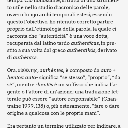
tem­po. Ciò nono­stan­te, si trat­ta di uno stru­men­
to uti­le nel­lo stu­dio dia­cro­ni­co del­le paro­le,
ovve­ro lun­go archi tem­po­ra­li este­si; essen­do
que­sto l’obiettivo, ho rite­nu­to cor­ret­to par­ti­re
pro­prio dall’etimologia del­la paro­la, la qua­le ci
rac­con­ta che “auten­ti­ci­tà” è una
voce dot­ta
,
recu­pe­ra­ta dal lati­no tar­do
authen­tĭ­cus
, in pre­
sti­to a sua vol­ta dal gre­co
authen­ti­kós
, deri­va­to
di
authén­tēs
.
Ora, αὐθέντης
,
authén­tēs,
è com­po­sto da
auto
+
hen­tēs
:
auto-
signi­fi­ca “se stes­so”, “pro­prio”, “da
sé”, men­tre -
hen­tēs
è un suf­fis­so che indi­ca l’a­
gen­te o l’at­to­re di un’a­zio­ne; una tra­du­zio­ne let­
te­ra­le può esse­re “auto­re respon­sa­bi­le” (Chan­
trai­ne 1999, 138) o, più este­sa­men­te, “fare o dare
ori­gi­ne a qual­co­sa con le pro­prie mani”.
Era per­tan­to un ter­mi­ne uti­liz­za­to per indi­ca­re, a