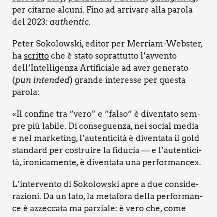
per citar­ne alcu­ni. Fino ad arri­va­re alla paro­la
del 2023:
authen­tic
.
Peter Soko­lo­w­ski, edi­tor per Mer­riam-Web­ster,
ha
scrit­to
che è sta­to soprat­tut­to l’avvento
dell’Intelligenza Arti­fi­cia­le ad aver gene­ra­to
(
pun inten­ded
) gran­de inte­res­se per que­sta
paro­la:
«Il con­fi­ne tra “vero” e “fal­so” è diven­ta­to sem­
pre più labi­le. Di con­se­guen­za, nei social media
e nel mar­ke­ting, l’au­ten­ti­ci­tà è diven­ta­ta il gold
stan­dard per costrui­re la fidu­cia — e l’au­ten­ti­ci­
tà, iro­ni­ca­men­te, è diven­ta­ta una per­for­man­ce».
L’intervento di Soko­lo­w­ski apre a due con­si­de­
ra­zio­ni. Da un lato, la meta­fo­ra del­la per­for­man­
ce è azzec­ca­ta ma par­zia­le: è vero che, come