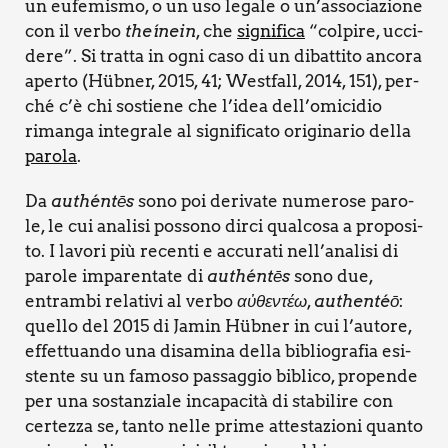
un eufe­mi­smo, o un uso lega­le o un’as­so­cia­zio­ne
con il ver­bo
theí­nein
, che
signi­fi­ca
“col­pi­re, ucci­
de­re”. Si trat­ta in ogni caso di un dibat­ti­to anco­ra
aper­to (Hüb­ner, 2015, 41; West­fall, 2014, 151), per­
ché c’è chi sostie­ne che l’idea dell’omicidio
riman­ga inte­gra­le al signi­fi­ca­to ori­gi­na­rio del­la
paro­la
.
Da
authén­tēs
sono poi deri­va­te nume­ro­se paro­
le, le cui ana­li­si pos­so­no dir­ci qual­co­sa a pro­po­si­
to. I lavo­ri più recen­ti e accu­ra­ti nell’analisi di
paro­le impa­ren­ta­te di
authén­tēs
sono due,
entram­bi rela­ti­vi al ver­bo
αὐθεντέω
,
authen­téō
:
quel­lo del 2015 di Jamin Hüb­ner in cui l’autore,
effet­tuan­do una disa­mi­na del­la biblio­gra­fia esi­
sten­te su un famo­so pas­sag­gio bibli­co, pro­pen­de
per una sostan­zia­le inca­pa­ci­tà di sta­bi­li­re con
cer­tez­za se, tan­to nel­le pri­me atte­sta­zio­ni quan­to