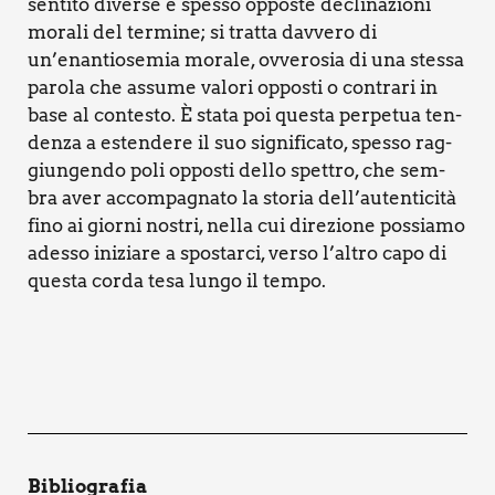
sen­ti­to diver­se e spes­so oppo­ste decli­na­zio­ni
mora­li del ter­mi­ne; si trat­ta dav­ve­ro di
un’enantiosemia mora­le, ovve­ro­sia di una stes­sa
paro­la che assu­me valo­ri oppo­sti o con­tra­ri in
base al con­te­sto. È sta­ta poi que­sta per­pe­tua ten­
den­za a esten­de­re il suo signi­fi­ca­to, spes­so rag­
giun­gen­do poli oppo­sti del­lo spet­tro, che sem­
bra aver accom­pa­gna­to la sto­ria dell’autenticità
fino ai gior­ni nostri, nel­la cui dire­zio­ne pos­sia­mo
ades­so ini­zia­re a spo­star­ci, ver­so l’altro capo di
que­sta cor­da tesa lun­go il tem­po.
Biblio­gra­fia