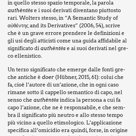
in quel­lo stes­so spa­zio tem­po­ra­le, la paro­la
authén­tēs
e i suoi deri­va­ti diven­ta­no piut­to­sto
rari. Wol­ters stes­so, in “A Seman­tic Stu­dy of
αὐθέντης and its Deri­va­ti­ves” (2006, 54), scri­ve
che è un gra­ve erro­re pren­de­re le defi­ni­zio­ni e
gli usi degli atti­ci­sti come una gui­da affi­da­bi­le al
signi­fi­ca­to di
authén­tēs
e ai suoi deri­va­ti nel gre­
co elle­ni­sti­co.
Un ter­zo signi­fi­ca­to che emer­ge dal­le fon­ti gre­
che anti­che è
doer
(Hüb­ner, 2015, 61): colui che
fa, cioè l’autore di un’azione, che in ogni caso
rima­ne sot­to il cap­pel­lo seman­ti­co di capo, nel
sen­so che
authén­tēs
indi­ca la per­so­na a cui fa
capo l’azione, che ne è respon­sa­bi­le, e che sem­
bra il signi­fi­ca­to più neu­tro e allo stes­so tem­po
più vici­no a quel­lo eti­mo­lo­gi­co. L’ap­pli­ca­zio­ne
spe­ci­fi­ca all’o­mi­ci­dio era quin­di, for­se, in ori­gi­ne