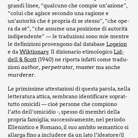
gran­di linee, “qual­cu­no che com­pie un’a­zio­ne”,
“colui che agi­sce secon­do una ragio­ne e
un’autorità che è pro­pria di se stes­so”, “che ope­
ra da sé”, “che assu­me una posi­zio­ne di auto­ri­tà
indi­pen­den­te” — le tra­du­zio­ni sono mie men­tre
le defi­ni­zio­ni pro­ven­go­no dal data­ba­se
Logeion
e da
Wik­tio­na­ry
. Il dizio­na­rio eti­mo­lo­gi­co
Lid­
dell & Scott
(1940) ne ripor­ta infat­ti come tra­du­
zio­ni
author, per­pe­tra­tor, master
ma anche
mur­de­rer
.
Le pri­mis­si­me atte­sta­zio­ni di que­sta paro­la, nel­la
let­te­ra­tu­ra atti­ca, sem­bra­no iden­ti­fi­ca­re soprat­
tut­to omi­ci­di — cioè per­so­ne che com­pio­no
l’atto dell’omicidio -, spes­so di mem­bri del­la
pro­pria fami­glia; suc­ces­si­va­men­te, nel perio­do
Elle­ni­sti­co e Roma­no, il suo ambi­to seman­ti­co si
allar­ga fino a inclu­de­re da un lato l’ideatore/il