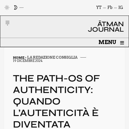
YT
Fb
IG
ĀTMAN
JOURNAL
≡
MENU
LA REDAZIONE CONSIGLIA
HOME
>
19 DICEMBRE 2024
THE PATH-OS OF
AUTHEN­TI­CI­TY:
QUAN­DO
L’AUTENTICITÀ È
DIVEN­TA­TA