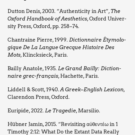
Dut­ton Denis, 2003. “Authen­ti­ci­ty in Art”,
The
Oxford Hand­book of Aesthe­tics
, Oxford Uni­ver­
si­ty Press, Oxford, pp. 258–74.
Chan­trai­ne Pier­re, 1999.
Dic­tion­nai­re Éty­mo­lo­
gi­que De La Lan­gue Grec­que Histoi­re Des
Mots
, Klinck­sieck, Paris.
Bail­ly Ana­to­le, 1935.
Le Grand Bail­ly: Dic­tion­
nai­re grec-fra­nçais
, Hachet­te, Paris.
Lid­dell & Scott, 1940.
A Greek–English Lexi­con
,
Cla­ren­don Press, Oxford.
Euri­pi­de, 2022.
Le Tra­ge­die
, Mar­si­lio.
Hüb­ner Jamin, 2015. “Revi­si­ting αύθεντέω in 1
Timo­thy 2:12: What Do the Extant Data Real­ly