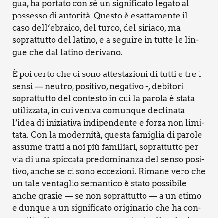
gua, ha por­ta­to con sé un signi­fi­ca­to lega­to al
pos­ses­so di auto­ri­tà. Que­sto è esat­ta­men­te il
caso dell’ebraico, del tur­co, del siria­co, ma
soprat­tut­to del lati­no, e a segui­re in tut­te le lin­
gue che dal lati­no deri­va­no.
È poi cer­to che ci sono atte­sta­zio­ni di tut­ti e tre i
sen­si — neu­tro, posi­ti­vo, nega­ti­vo -, debi­to­ri
soprat­tut­to del con­te­sto in cui la paro­la è sta­ta
uti­liz­za­ta, in cui veni­va comun­que decli­na­ta
l’idea di ini­zia­ti­va indi­pen­den­te e for­za non limi­
ta­ta. Con la moder­ni­tà, que­sta fami­glia di paro­le
assu­me trat­ti a noi più fami­lia­ri, soprat­tut­to per
via di una spic­ca­ta pre­do­mi­nan­za del sen­so posi­
ti­vo, anche se ci sono ecce­zio­ni. Rima­ne vero che
un tale ven­ta­glio seman­ti­co è sta­to pos­si­bi­le
anche gra­zie — se non soprat­tut­to — a un eti­mo
e dun­que a un signi­fi­ca­to ori­gi­na­rio che ha con­