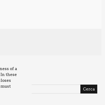
­ness of a
In the­se
lo­ses
e must
Cerca