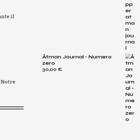
nte il
Ātman Journal - Numero
zero
30,00
€
i Notre