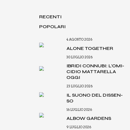
RECENTI
POPOLARI
4 AGOSTO 2026
ALO­NE TOGE­THER
30 LUGLIO 2026
IBRI­DI CON­NU­BI: L’O­MI­
CI­DIO MAT­TA­REL­LA
OGGI
23 LUGLIO 2026
IL SUO­NO DEL DIS­SEN­
SO
16 LUGLIO 2026
ALBOW GAR­DENS
9 LUGLIO 2026