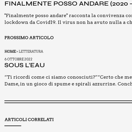
FINAL­MEN­TE POS­SO ANDA­RE (2020
d
i
"Finalmente posso andare" racconta la convivenza con
lockdown da Covid19. Il virus non ha avuto nulla a ch
PROSSIMO ARTICOLO
HOME
>
LETTERATURA
6 OTTOBRE 2022
SOUS L’EAU
“Ti ricordi come ci siamo conosciuti?”“Certo che me l
Dame, in un gioco di spume e spirali azzurrine. Conch
ARTICOLI CORRELATI