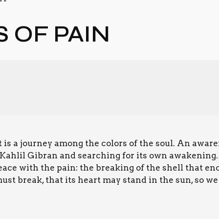
S OF PAIN
 It is a jour­ney among the colors of the soul. An aware
ahlil Gibran and sear­ching for its own awa­ke­ning. 
a­ce with the pain: the brea­king of the shell that enc
 must break, that its heart may stand in the sun, so w