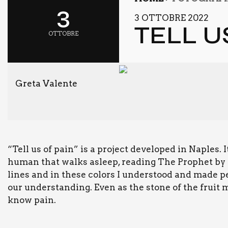
3
3 OTTOBRE 2022
TELL U
OTTOBRE
Greta Valente
“Tell us of pain” is a pro­ject deve­lo­ped in Naples.
human that walks asleep, rea­ding The Pro­phet by K
lines and in the­se colors I under­stood and made pe
our under­stan­ding. Even as the sto­ne of the fruit
know pain.