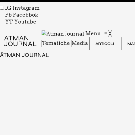
IG
Instagram
Fb
Facebbok
YT
Youtube
Menu
≡
╳
ĀTMAN
JOURNAL
Tema­ti­che
Media
ARTI­CO­LI
MAN
ĀTMAN JOURNAL