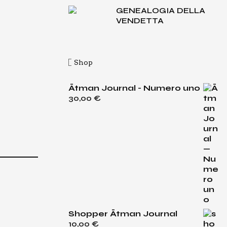
GENEA­LO­GIA DEL­LA
VEN­DET­TA
Shop
Ātman Journal - Numero uno
30,00
€
Shopper Ātman Journal
10,00
€