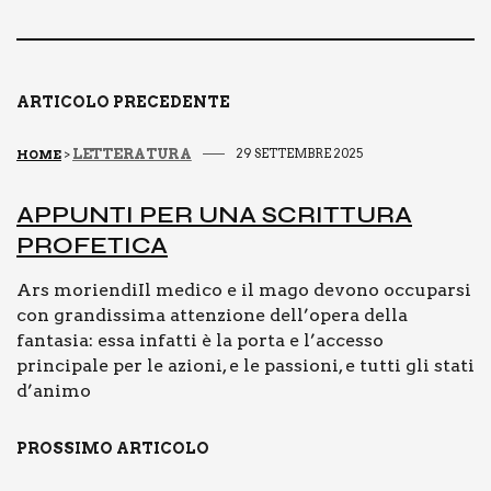
e
l
y
di
b
Li
vi
o
n
di
o
k
ARTICOLO PRECEDENTE
k
LETTERATURA
29 SETTEMBRE 2025
HOME
>
APPUN­TI PER UNA SCRIT­TU­RA
PRO­FE­TI­CA
Ars moriendiIl medico e il mago devono occuparsi
con grandissima attenzione dell’opera della
fantasia: essa infatti è la porta e l’accesso
principale per le azioni, e le passioni, e tutti gli stati
d’animo
PROSSIMO ARTICOLO