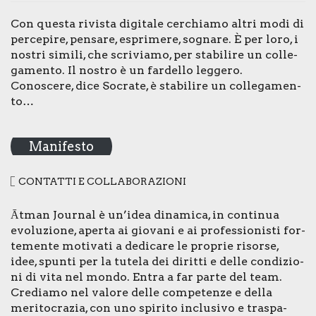
Con que­sta rivi­sta digi­ta­le cer­chia­mo altri modi di
per­ce­pi­re, pen­sa­re, espri­me­re, sogna­re. È per loro, i
nostri simi­li, che scri­via­mo, per sta­bi­li­re un col­le­
ga­men­to. Il nostro è un far­del­lo leg­ge­ro.
Cono­sce­re, dice Socra­te, è sta­bi­li­re un col­le­ga­men­
to…
Manifesto
CON­TAT­TI E COL­LA­BO­RA­ZIO­NI
Ātman Jour­nal è un’idea dina­mi­ca, in con­ti­nua
evo­lu­zio­ne, aper­ta ai gio­va­ni e ai pro­fes­sio­ni­sti for­
te­men­te moti­va­ti a dedi­ca­re le pro­prie risor­se,
idee, spun­ti per la tute­la dei dirit­ti e del­le con­di­zio­
ni di vita nel mon­do. Entra a far par­te del team.
Cre­dia­mo nel valo­re del­le com­pe­ten­ze e del­la
meri­to­cra­zia, con uno spi­ri­to inclu­si­vo e tra­spa­