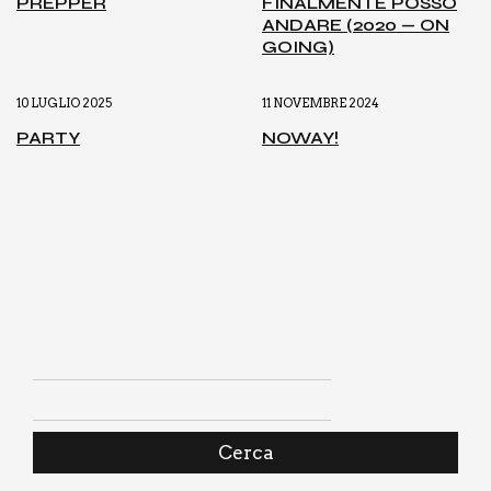
PREP­PER
FINAL­MEN­TE POS­SO
ANDA­RE (2020 — ON
GOING)
10 LUGLIO 2025
11 NOVEMBRE 2024
PAR­TY
NOWAY!
Cerca