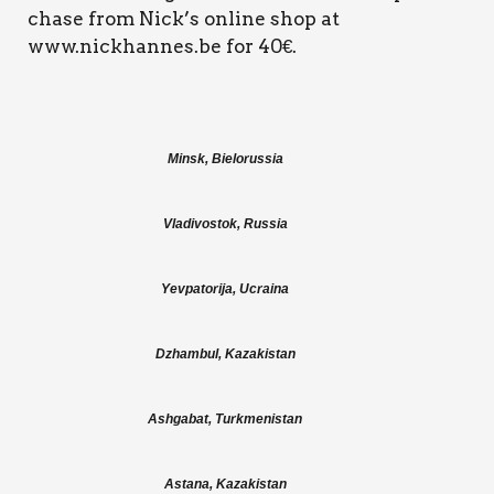
cha­se from Nick’s onli­ne shop at
www.nickhannes.be for 40€.
Min­sk, Bie­lo­rus­sia
Vla­di­vo­stok, Rus­sia
Yev­pa­to­ri­ja, Ucrai­na
Dzham­bul, Kaza­ki­stan
Ash­ga­bat, Turk­me­ni­stan
Asta­na, Kaza­ki­stan