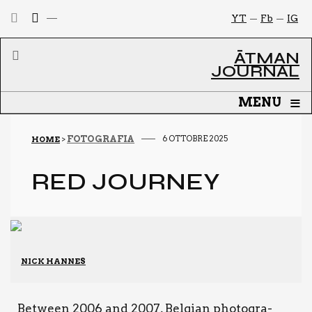
YT
Fb
IG
ĀTMAN
JOURNAL
≡
MENU
FOTOGRAFIA
6 OTTOBRE 2025
HOME
>
RED JOUR­NEY
NICK HANNES
Bet­ween 2006 and 2007, Bel­gian pho­to­gra­