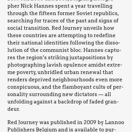
pher Nick Han­nes spent a year tra­vel­ling
throu­gh the fif­teen for­mer Soviet repu­blics,
sear­ching for tra­ces of the past and signs of
social tran­si­tion. Red Jour­ney unveils how
the­se coun­tries are attemp­ting to rede­fi­ne
their natio­nal iden­ti­ties fol­lo­wing the dis­so­
lu­tion of the com­mu­ni­st bloc. Han­nes cap­tu­
res the region’s stri­king jux­ta­po­si­tions by
pho­to­gra­phing lavish opu­len­ce amid­st extre­
me pover­ty, unbrid­led urban renewal that
ren­ders depri­ved nei­gh­bou­rhoods even more
con­spi­cuous, and the flam­boyant cul­ts of per­
so­na­li­ty sur­roun­ding new dic­ta­tors — all
unfol­ding again­st a bac­k­drop of faded gran­
deur.
Red Jour­ney was publi­shed in 2009 by Lan­noo
Publi­shers Bel­gium and is avai­la­ble to pur­