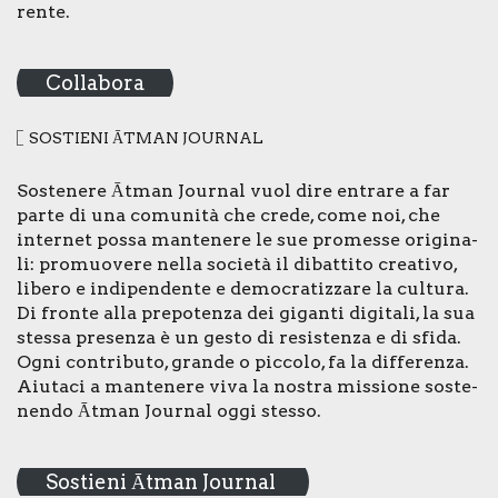
ren­te.
Collabora
SOSTIE­NI ĀTMAN JOUR­NAL
Soste­ne­re Ātman Jour­nal vuol dire entra­re a far
par­te di una comu­ni­tà che cre­de, come noi, che
inter­net pos­sa man­te­ne­re le sue pro­mes­se ori­gi­na­
li: pro­muo­ve­re nel­la socie­tà il dibat­ti­to crea­ti­vo,
libe­ro e indi­pen­den­te e demo­cra­tiz­za­re la cul­tu­ra.
Di fron­te alla pre­po­ten­za dei gigan­ti digi­ta­li, la sua
stes­sa pre­sen­za è un gesto di resi­sten­za e di sfi­da.
Ogni con­tri­bu­to, gran­de o pic­co­lo, fa la dif­fe­ren­za.
Aiu­ta­ci a man­te­ne­re viva la nostra mis­sio­ne soste­
nen­do Ātman Jour­nal oggi stes­so.
Sostieni Ātman Journal