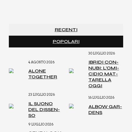
RECENTI
POPOLARI
30 LUGLIO 2026
IBRI­DI CON­
4 AGOSTO 2026
NU­BI: L’O­MI­
ALO­NE
CI­DIO MAT­
TOGE­THER
TA­REL­LA
OGGI
23 LUGLIO 2026
16 LUGLIO 2026
IL SUO­NO
ALBOW GAR­
DEL DIS­SEN­
DENS
SO
9 LUGLIO 2026