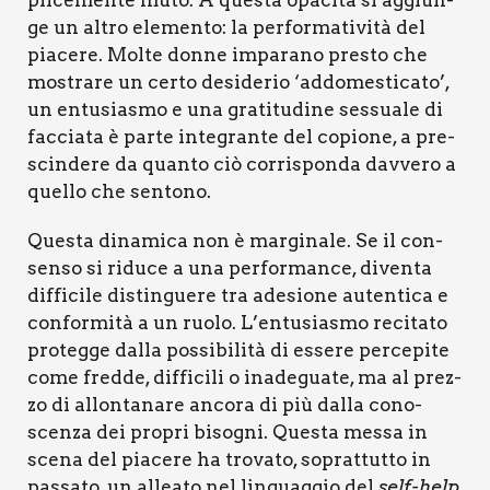
ge un altro ele­men­to: la per­for­ma­ti­vi­tà del
pia­ce­re. Mol­te don­ne impa­ra­no pre­sto che
mostra­re un cer­to desi­de­rio ‘addo­me­sti­ca­to’,
un entu­sia­smo e una gra­ti­tu­di­ne ses­sua­le di
fac­cia­ta è par­te inte­gran­te del copio­ne, a pre­
scin­de­re da quan­to ciò cor­ri­spon­da dav­ve­ro a
quel­lo che sen­to­no.
Que­sta dina­mi­ca non è mar­gi­na­le. Se il con­
sen­so si ridu­ce a una per­for­man­ce, diven­ta
dif­fi­ci­le distin­gue­re tra ade­sio­ne auten­ti­ca e
con­for­mi­tà a un ruo­lo. L’entusiasmo reci­ta­to
pro­teg­ge dal­la pos­si­bi­li­tà di esse­re per­ce­pi­te
come fred­de, dif­fi­ci­li o ina­de­gua­te, ma al prez­
zo di allon­ta­na­re anco­ra di più dal­la cono­
scen­za dei pro­pri biso­gni. Que­sta mes­sa in
sce­na del pia­ce­re ha tro­va­to, soprat­tut­to in
pas­sa­to, un allea­to nel lin­guag­gio del
self-help