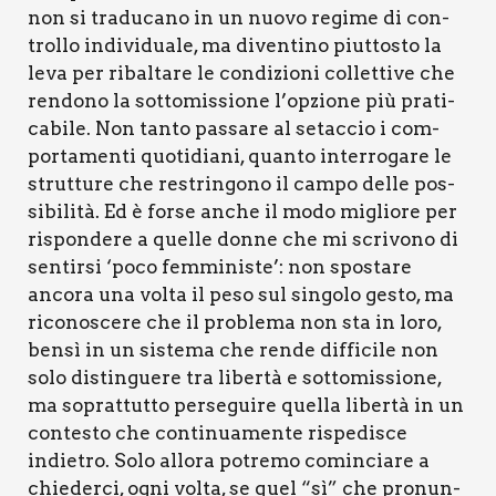
non si tra­du­ca­no in un nuo­vo regi­me di con­
trol­lo indi­vi­dua­le, ma diven­ti­no piut­to­sto la
leva per ribal­ta­re le con­di­zio­ni col­let­ti­ve che
ren­do­no la sot­to­mis­sio­ne l’opzione più pra­ti­
ca­bi­le. Non tan­to pas­sa­re al setac­cio i com­
por­ta­men­ti quo­ti­dia­ni, quan­to inter­ro­ga­re le
strut­tu­re che restrin­go­no il cam­po del­le pos­
si­bi­li­tà. Ed è for­se anche il modo miglio­re per
rispon­de­re a quel­le don­ne che mi scri­vo­no di
sen­tir­si ‘poco fem­mi­ni­ste’: non spo­sta­re
anco­ra una vol­ta il peso sul sin­go­lo gesto, ma
rico­no­sce­re che il pro­ble­ma non sta in loro,
ben­sì in un siste­ma che ren­de dif­fi­ci­le non
solo distin­gue­re tra liber­tà e sot­to­mis­sio­ne,
ma soprat­tut­to per­se­gui­re quel­la liber­tà in un
con­te­sto che con­ti­nua­men­te rispe­di­sce
indie­tro. Solo allo­ra potre­mo comin­cia­re a
chie­der­ci, ogni vol­ta, se quel “sì” che pro­nun­