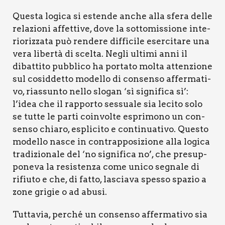
Que­sta logi­ca si esten­de anche alla sfe­ra del­le
rela­zio­ni affet­ti­ve, dove la sot­to­mis­sio­ne inte­
rio­riz­za­ta può ren­de­re dif­fi­ci­le eser­ci­ta­re una
vera liber­tà di scel­ta. Negli ulti­mi anni il
dibat­ti­to pub­bli­co ha por­ta­to mol­ta atten­zio­ne
sul cosid­det­to model­lo di con­sen­so affer­ma­ti­
vo, rias­sun­to nel­lo slo­gan ‘sì signi­fi­ca sì’:
l’idea che il rap­por­to ses­sua­le sia leci­to solo
se tut­te le par­ti coin­vol­te espri­mo­no un con­
sen­so chia­ro, espli­ci­to e con­ti­nua­ti­vo. Que­sto
model­lo nasce in con­trap­po­si­zio­ne alla logi­ca
tra­di­zio­na­le del ‘no signi­fi­ca no’, che pre­sup­
po­ne­va la resi­sten­za come uni­co segna­le di
rifiu­to e che, di fat­to, lascia­va spes­so spa­zio a
zone gri­gie o ad abu­si.
Tut­ta­via, per­ché un con­sen­so affer­ma­ti­vo sia