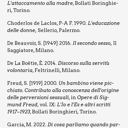
L’attaccamento alla madre
, Bol­la­ti Borin­ghie­
ri, Tori­no.
Cho­der­los de Laclos, P‑A F. 1990.
L’educazione
del­le don­ne,
Sel­le­rio, Paler­mo.
De Beau­voir, S. [1949] 2016.
Il secon­do ses­so,
Il
Sag­gia­to­re, Mila­no.
De La Boé­tie, É. 2014.
Discor­so sul­la ser­vi­tù
volon­ta­ria
, Fel­tri­nel­li, Mila­no.
Freud, S. [1919] 2000.
Un bam­bi­no vie­ne pic­
chia­to. Con­tri­bu­to alla cono­scen­za dell’origine
del­le per­ver­sio­ni ses­sua­li
, in
Ope­re di Sig­
mund Freud
, vol. IX:
L’Io e l’Es e altri scrit­ti
1917–1923
, Bol­la­ti Borin­ghie­ri, Tori­no.
Gar­cia, M. 2022.
Di cosa par­lia­mo quan­do par­