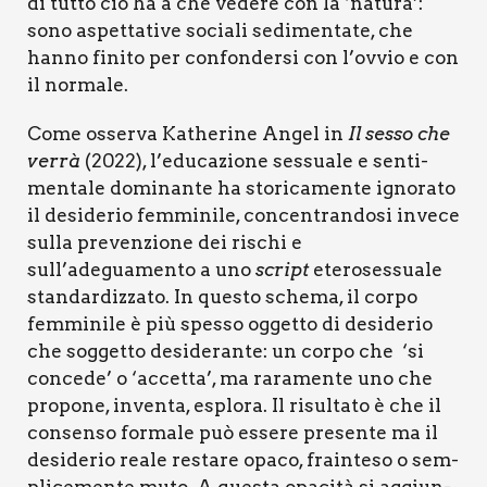
di tut­to ciò ha a che vede­re con la ‘natu­ra’:
sono aspet­ta­ti­ve socia­li sedi­men­ta­te, che
han­no fini­to per con­fon­der­si con l’ovvio e con
il nor­ma­le.
Come osser­va Kathe­ri­ne Angel in
Il ses­so che
ver­rà
(2022), l’educazione ses­sua­le e sen­ti­
men­ta­le domi­nan­te ha sto­ri­ca­men­te igno­ra­to
il desi­de­rio fem­mi­ni­le, con­cen­tran­do­si inve­ce
sul­la pre­ven­zio­ne dei rischi e
sull’adeguamento a uno
script
ete­ro­ses­sua­le
stan­dar­diz­za­to. In que­sto sche­ma, il cor­po
fem­mi­ni­le è più spes­so ogget­to di desi­de­rio
che sog­get­to desi­de­ran­te: un cor­po che
‘
si
con­ce­de
’
o ‘accet­ta’, ma rara­men­te uno che
pro­po­ne, inven­ta, esplo­ra. Il risul­ta­to è che il
con­sen­so for­ma­le può esse­re pre­sen­te ma il
desi­de­rio rea­le resta­re opa­co, frain­te­so o sem­
pli­ce­men­te muto. A que­sta opa­ci­tà si aggiun­