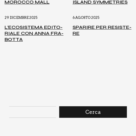
MOROC­CO MALL
ISLAND SYM­ME­TRIES
29 DICEMBRE 2025
6 AGOSTO 2025
L’E­CO­SI­STE­MA EDI­TO­
SPA­RI­RE PER RESI­STE­
RIA­LE CON ANNA FRA­
RE
BOT­TA
Cerca