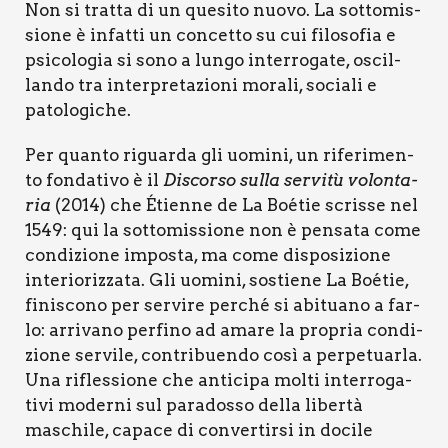
Non si trat­ta di un que­si­to nuo­vo. La sot­to­mis­
sio­ne è infat­ti un con­cet­to su cui filo­so­fia e
psi­co­lo­gia si sono a lun­go inter­ro­ga­te, oscil­
lan­do tra inter­pre­ta­zio­ni mora­li, socia­li e
pato­lo­gi­che.
Per quan­to riguar­da gli uomi­ni, un rife­ri­men­
to fon­da­ti­vo è il
Discor­so sul­la ser­vi­tù volon­ta­
ria
(2014) che Étien­ne de La Boé­tie scris­se nel
1549: qui la sot­to­mis­sio­ne non è pen­sa­ta come
con­di­zio­ne impo­sta, ma come dispo­si­zio­ne
inte­rio­riz­za­ta. Gli uomi­ni, sostie­ne La Boé­tie,
fini­sco­no per ser­vi­re per­ché si abi­tua­no a far­
lo: arri­va­no per­fi­no ad ama­re la pro­pria con­di­
zio­ne ser­vi­le, con­tri­buen­do così a per­pe­tuar­la.
Una rifles­sio­ne che anti­ci­pa mol­ti inter­ro­ga­
ti­vi moder­ni sul para­dos­so del­la liber­tà
maschi­le, capa­ce di con­ver­tir­si in doci­le