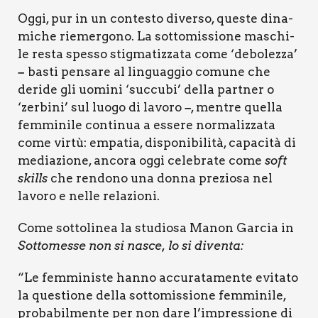
Oggi, pur in un con­te­sto diver­so, que­ste dina­
mi­che rie­mer­go­no. La sot­to­mis­sio­ne maschi­
le resta spes­so stig­ma­tiz­za­ta come ‘debo­lez­za’
basti pen­sa­re al lin­guag­gio comu­ne che
–
deri­de gli uomi­ni ‘suc­cu­bi’ del­la part­ner o
‘zer­bi­ni’ sul luo­go di lavo­ro
, men­tre quel­la
–
fem­mi­ni­le con­ti­nua a esse­re nor­ma­liz­za­ta
come vir­tù: empa­tia, dispo­ni­bi­li­tà, capa­ci­tà di
media­zio­ne, anco­ra oggi cele­bra­te come
soft
skills
che ren­do­no una don­na pre­zio­sa nel
lavo­ro e nel­le rela­zio­ni.
Come sot­to­li­nea la stu­dio­sa Manon Gar­cia in
Sot­to­mes­se non si nasce, lo si diven­ta:
“Le fem­mi­ni­ste han­no accu­ra­ta­men­te evi­ta­to
la que­stio­ne del­la sot­to­mis­sio­ne fem­mi­ni­le,
pro­ba­bil­men­te per non dare l’impressione di