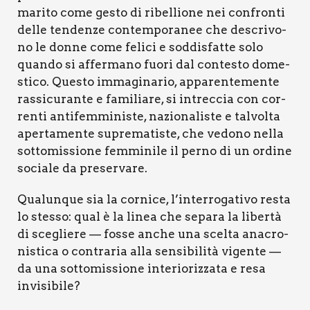
mari­to come gesto di ribel­lio­ne nei con­fron­ti
del­le ten­den­ze con­tem­po­ra­nee che descri­vo­
no le don­ne come feli­ci e sod­di­sfat­te solo
quan­do si affer­ma­no fuo­ri dal con­te­sto dome­
sti­co. Que­sto imma­gi­na­rio, appa­ren­te­men­te
ras­si­cu­ran­te e fami­lia­re, si intrec­cia con cor­
ren­ti anti­fem­mi­ni­ste, nazio­na­li­ste e tal­vol­ta
aper­ta­men­te supre­ma­ti­ste, che vedo­no nel­la
sot­to­mis­sio­ne fem­mi­ni­le il per­no di un ordi­ne
socia­le da pre­ser­va­re.
Qua­lun­que sia la cor­ni­ce, l’interrogativo resta
lo stes­so: qual è la linea che sepa­ra la liber­tà
di sce­glie­re — fos­se anche una scel­ta ana­cro­
ni­sti­ca o con­tra­ria alla sen­si­bi­li­tà vigen­te —
da una sot­to­mis­sio­ne inte­rio­riz­za­ta e resa
invi­si­bi­le?