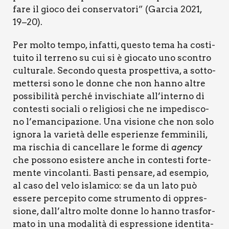
fare il gio­co dei con­ser­va­to­ri”
(Gar­cia 2021,
19–20).
Per mol­to tem­po, infat­ti, que­sto tema ha costi­
tui­to il ter­re­no su cui si è gio­ca­to uno scon­tro
cul­tu­ra­le. Secon­do que­sta pro­spet­ti­va, a sot­to­
met­ter­si sono le don­ne che non han­no altre
pos­si­bi­li­tà per­ché invi­schia­te all’interno di
con­te­sti socia­li o reli­gio­si che ne impe­di­sco­
no l’emancipazione. Una visio­ne che non solo
igno­ra la varie­tà del­le espe­rien­ze fem­mi­ni­li,
ma rischia di can­cel­la­re le for­me di
agen­cy
che pos­so­no esi­ste­re anche in con­te­sti for­te­
men­te vin­co­lan­ti. Basti pen­sa­re, ad esem­pio,
al caso del velo isla­mi­co: se da un lato può
esse­re per­ce­pi­to come stru­men­to di oppres­
sio­ne, dall’altro mol­te don­ne lo han­no tra­sfor­
ma­to in una moda­li­tà di espres­sio­ne iden­ti­ta­