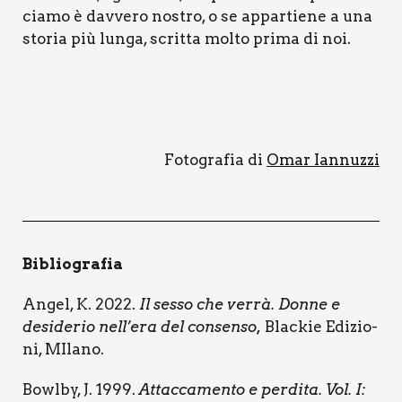
cia­mo è dav­ve­ro nostro, o se appar­tie­ne a una
sto­ria più lun­ga, scrit­ta mol­to pri­ma di noi.
Foto­gra­fia di
Omar Ian­nuz­zi
Biblio­gra­fia
Angel, K. 2022.
Il ses­so che ver­rà. Don­ne e
desi­de­rio nell’era del con­sen­so,
Blac­kie Edi­zio­
ni, MIla­no.
Bowl­by, J. 1999.
Attac­ca­men­to e per­di­ta. Vol. I: