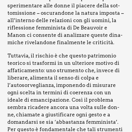
spe­ri­men­ta­re alle don­ne il pia­ce­re del­la sot­
to­mis­sio­ne
oscu­ran­do­ne la natu­ra impo­sta
–
–
all’interno del­le rela­zio­ni con gli uomi­ni, la
rifles­sio­ne fem­mi­ni­sta di De Beau­voir e
Manon ci con­sen­te di ana­liz­za­re que­ste dina­
mi­che rive­lan­do­ne final­men­te le cri­ti­ci­tà.
Tut­ta­via, il rischio è che que­sto patri­mo­nio
teo­ri­co si tra­sfor­mi in un ulte­rio­re moti­vo di
affa­ti­ca­men­to: uno stru­men­to che, inve­ce di
libe­ra­re, ali­men­ta il sen­so di col­pa e
l’autosorveglianza, impo­nen­do di misu­ra­re
ogni scel­ta in ter­mi­ni di coe­ren­za con un
idea­le di eman­ci­pa­zio­ne. Così il pro­ble­ma
sem­bra rica­de­re anco­ra una vol­ta sul­le don­
ne, chia­ma­te a giu­sti­fi­ca­re ogni gesto e a
doman­dar­si se sia ‘abba­stan­za fem­mi­ni­sta’.
Per que­sto è fon­da­men­ta­le che tali stru­men­ti