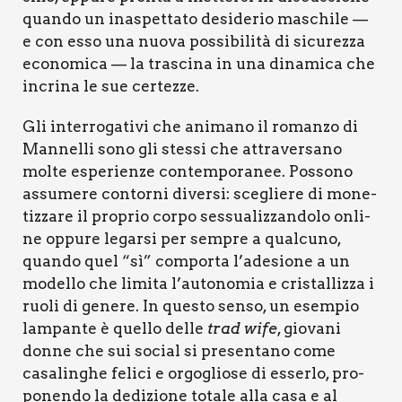
quan­do un ina­spet­ta­to desi­de­rio maschi­le —
e con esso una nuo­va pos­si­bi­li­tà di sicu­rez­za
eco­no­mi­ca — la tra­sci­na in una dina­mi­ca che
incri­na le sue cer­tez­ze.
Gli inter­ro­ga­ti­vi che ani­ma­no il roman­zo di
Man­nel­li sono gli stes­si che attra­ver­sa­no
mol­te espe­rien­ze con­tem­po­ra­nee. Pos­so­no
assu­me­re con­tor­ni diver­si: sce­glie­re di mone­
tiz­za­re il pro­prio cor­po ses­sua­liz­zan­do­lo onli­
ne oppu­re legar­si per sem­pre a qual­cu­no,
quan­do quel “sì” com­por­ta l’adesione a un
model­lo che limi­ta l’autonomia e cri­stal­liz­za i
ruo­li di gene­re. In que­sto sen­so, un esem­pio
lam­pan­te è quel­lo del­le
trad wife
, gio­va­ni
don­ne che sui social si pre­sen­ta­no come
casa­lin­ghe feli­ci e orgo­glio­se di esser­lo, pro­
po­nen­do la dedi­zio­ne tota­le alla casa e al