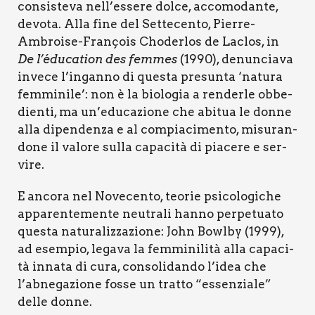
con­si­ste­va nell’essere dol­ce, acco­mo­dan­te,
devo­ta. Alla fine del Set­te­cen­to, Pier­re-
Ambroi­se-Fra­nçois Cho­der­los de Laclos, in
De l’éducation des fem­mes
(1990), denun­cia­va
inve­ce l’inganno di que­sta pre­sun­ta ‘natu­ra
fem­mi­ni­le’: non è la bio­lo­gia a ren­der­le obbe­
dien­ti, ma un’educazione che abi­tua le don­ne
alla dipen­den­za e al com­pia­ci­men­to, misu­ran­
do­ne il valo­re sul­la capa­ci­tà di pia­ce­re e ser­
vi­re.
E anco­ra nel Nove­cen­to, teo­rie psi­co­lo­gi­che
appa­ren­te­men­te neu­tra­li han­no per­pe­tua­to
que­sta natu­ra­liz­za­zio­ne: John Bowl­by (1999),
ad esem­pio, lega­va la fem­mi­ni­li­tà alla capa­ci­
tà inna­ta di cura, con­so­li­dan­do l’idea che
l’abnegazione fos­se un trat­to “essen­zia­le”
del­le don­ne.