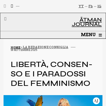
YT
Fb
IG
ĀTMAN
JOURNAL
≡
MENU
LA REDAZIONE CONSIGLIA
HOME
>
18 SETTEMBRE 2025
LIBER­TÀ, CON­SEN­
SO E I PARA­DOS­SI
DEL FEM­MI­NI­SMO