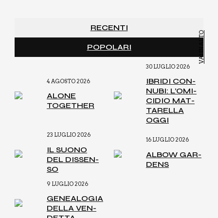
RECENTI
VAI IN ALTO
POPOLARI
30 LUGLIO 2026
IBRI­DI CON­
4 AGOSTO 2026
NU­BI: L’O­MI­
ALO­NE
CI­DIO MAT­
TOGE­THER
TA­REL­LA
OGGI
23 LUGLIO 2026
16 LUGLIO 2026
IL SUO­NO
ALBOW GAR­
DEL DIS­SEN­
DENS
SO
9 LUGLIO 2026
GENEA­LO­GIA
DEL­LA VEN­
DET­TA