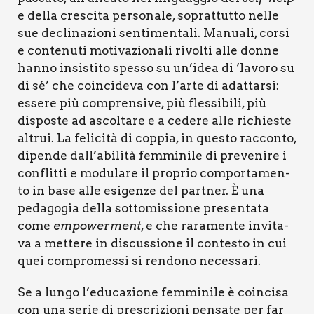
e del­la cre­sci­ta per­so­na­le, soprat­tut­to nel­le
sue decli­na­zio­ni sen­ti­men­ta­li. Manua­li, cor­si
e con­te­nu­ti moti­va­zio­na­li rivol­ti alle don­ne
han­no insi­sti­to spes­so su un’idea di ‘lavo­ro su
di sé’ che coin­ci­de­va con l’arte di adat­tar­si:
esse­re più com­pren­si­ve, più fles­si­bi­li, più
dispo­ste ad ascol­ta­re e a cede­re alle richie­ste
altrui. La feli­ci­tà di cop­pia, in que­sto rac­con­to,
dipen­de dall’abilità fem­mi­ni­le di pre­ve­ni­re i
con­flit­ti e modu­la­re il pro­prio com­por­ta­men­
to in base alle esi­gen­ze del part­ner. È una
peda­go­gia del­la sot­to­mis­sio­ne pre­sen­ta­ta
come
empo­wer­ment
, e che rara­men­te invi­ta­
va a met­te­re in discus­sio­ne il con­te­sto in cui
quei com­pro­mes­si si ren­do­no neces­sa­ri.
Se a lun­go l’educazione fem­mi­ni­le è coin­ci­sa
con una serie di pre­scri­zio­ni pen­sa­te per far