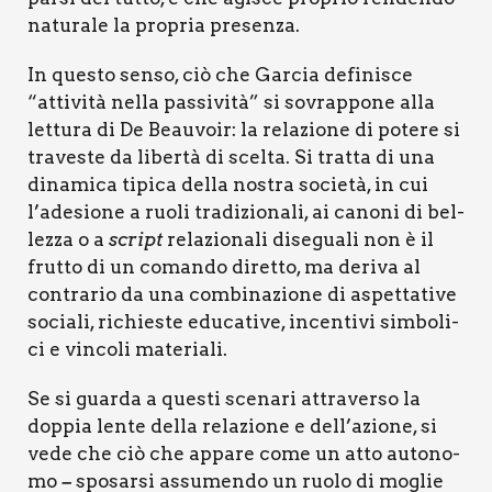
natu­ra­le la pro­pria pre­sen­za.
In que­sto sen­so, ciò che Gar­cia defi­ni­sce
“atti­vi­tà nel­la pas­si­vi­tà” si sovrap­po­ne alla
let­tu­ra di De Beau­voir: la rela­zio­ne di pote­re si
tra­ve­ste da liber­tà di scel­ta. Si trat­ta di una
dina­mi­ca tipi­ca del­la nostra socie­tà, in cui
l’adesione a ruo­li tra­di­zio­na­li, ai cano­ni di bel­
lez­za o a
script
rela­zio­na­li dise­gua­li non è il
frut­to di un coman­do diret­to, ma deri­va al
con­tra­rio da una com­bi­na­zio­ne di aspet­ta­ti­ve
socia­li, richie­ste edu­ca­ti­ve, incen­ti­vi sim­bo­li­
ci e vin­co­li mate­ria­li.
Se si guar­da a que­sti sce­na­ri attra­ver­so la
dop­pia len­te del­la rela­zio­ne e dell’azione, si
vede che ciò che appa­re come un atto auto­no­
mo
spo­sar­si assu­men­do un ruo­lo di moglie
–