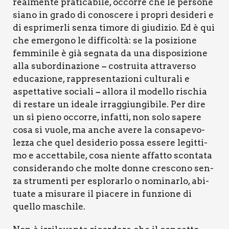
real­men­te pra­ti­ca­bi­le, occor­re che le per­so­ne
sia­no in gra­do di cono­sce­re i pro­pri desi­de­ri e
di espri­mer­li sen­za timo­re di giu­di­zio. Ed è qui
che emer­go­no le dif­fi­col­tà: se la posi­zio­ne
fem­mi­ni­le è già segna­ta da una dispo­si­zio­ne
alla subor­di­na­zio­ne
costrui­ta attra­ver­so
–
edu­ca­zio­ne, rap­pre­sen­ta­zio­ni cul­tu­ra­li e
aspet­ta­ti­ve socia­li
allo­ra il model­lo rischia
–
di resta­re un idea­le irrag­giun­gi­bi­le. Per dire
un sì pie­no occor­re, infat­ti, non solo sape­re
cosa si vuo­le, ma anche ave­re la con­sa­pe­vo­
lez­za che quel desi­de­rio pos­sa esse­re legit­ti­
mo e accet­ta­bi­le, cosa nien­te affat­to scon­ta­ta
con­si­de­ran­do che mol­te don­ne cre­sco­no sen­
za stru­men­ti per esplo­rar­lo o nomi­nar­lo, abi­
tua­te a misu­ra­re il pia­ce­re in fun­zio­ne di
quel­lo maschi­le.