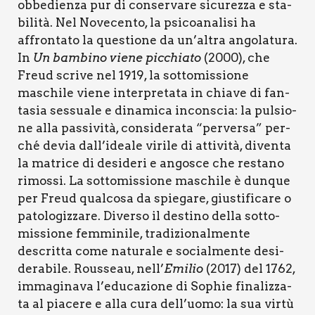
obbe­dien­za pur di con­ser­va­re sicu­rez­za e sta­
bi­li­tà. Nel Nove­cen­to, la psi­coa­na­li­si ha
affron­ta­to la que­stio­ne da un’altra ango­la­tu­ra.
In
Un bam­bi­no vie­ne pic­chia­to
(2000), che
Freud scri­ve nel 1919, la sot­to­mis­sio­ne
maschi­le vie­ne inter­pre­ta­ta in chia­ve di fan­
ta­sia ses­sua­le e dina­mi­ca incon­scia: la pul­sio­
ne alla pas­si­vi­tà, con­si­de­ra­ta “per­ver­sa” per­
ché devia dall’ideale viri­le di atti­vi­tà, diven­ta
la matri­ce di desi­de­ri e ango­sce che resta­no
rimos­si. La sot­to­mis­sio­ne maschi­le è dun­que
per Freud qual­co­sa da spie­ga­re, giu­sti­fi­ca­re o
pato­lo­giz­za­re. Diver­so il desti­no del­la sot­to­
mis­sio­ne fem­mi­ni­le, tra­di­zio­nal­men­te
descrit­ta come natu­ra­le e social­men­te desi­
de­ra­bi­le. Rous­seau, nell’
Emi­lio
(2017) del 1762,
imma­gi­na­va l’educazione di Sophie fina­liz­za­
ta al pia­ce­re e alla cura dell’uomo: la sua vir­tù