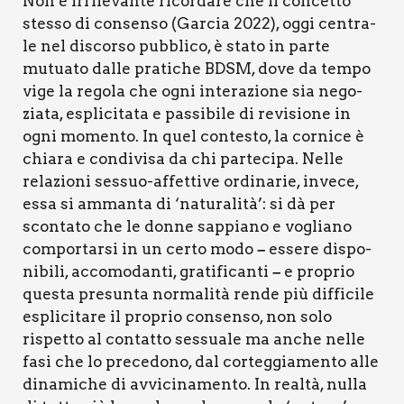
Non è irri­le­van­te ricor­da­re che il con­cet­to
stes­so di con­sen­so (Gar­cia 2022), oggi cen­tra­
le nel discor­so pub­bli­co, è sta­to in par­te
mutua­to dal­le pra­ti­che BDSM, dove da tem­po
vige la rego­la che ogni inte­ra­zio­ne sia nego­
zia­ta, espli­ci­ta­ta e pas­si­bi­le di revi­sio­ne in
ogni momen­to. In quel con­te­sto, la cor­ni­ce è
chia­ra e con­di­vi­sa da chi par­te­ci­pa. Nel­le
rela­zio­ni ses­suo-affet­ti­ve ordi­na­rie, inve­ce,
essa si amman­ta di ‘natu­ra­li­tà’: si dà per
scon­ta­to che le don­ne sap­pia­no e voglia­no
com­por­tar­si in un cer­to modo
esse­re dispo­
–
ni­bi­li, acco­mo­dan­ti, gra­ti­fi­can­ti
e pro­prio
–
que­sta pre­sun­ta nor­ma­li­tà ren­de più dif­fi­ci­le
espli­ci­ta­re il pro­prio con­sen­so, non solo
rispet­to al con­tat­to ses­sua­le ma anche nel­le
fasi che lo pre­ce­do­no, dal cor­teg­gia­men­to alle
dina­mi­che di avvi­ci­na­men­to. In real­tà, nul­la