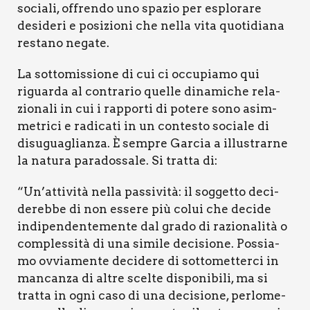
socia­li, offren­do uno spa­zio per esplo­ra­re
desi­de­ri e posi­zio­ni che nel­la vita quo­ti­dia­na
resta­no nega­te.
La sot­to­mis­sio­ne di cui ci occu­pia­mo qui
riguar­da al con­tra­rio quel­le dina­mi­che rela­
zio­na­li in cui i rap­por­ti di pote­re sono asim­
me­tri­ci e radi­ca­ti in un con­te­sto socia­le di
disu­gua­glian­za. È sem­pre Gar­cia a illu­strar­ne
la natu­ra para­dos­sa­le. Si trat­ta di:
“Un’attività nel­la pas­si­vi­tà: il sog­get­to deci­
de­reb­be di non esse­re più colui che deci­de
indi­pen­den­te­men­te dal gra­do di razio­na­li­tà o
com­ples­si­tà di una simi­le deci­sio­ne. Pos­sia­
mo ovvia­men­te deci­de­re di sot­to­met­ter­ci in
man­can­za di altre scel­te dispo­ni­bi­li, ma si
trat­ta in ogni caso di una deci­sio­ne, per­lo­me­