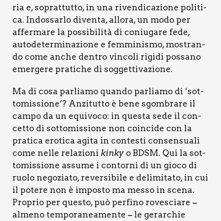
ria e, soprat­tut­to, in una riven­di­ca­zio­ne poli­ti­
ca. Indos­sar­lo diven­ta, allo­ra, un modo per
affer­ma­re la pos­si­bi­li­tà di coniu­ga­re fede,
auto­de­ter­mi­na­zio­ne e fem­mi­ni­smo, mostran­
do come anche den­tro vin­co­li rigi­di pos­sa­no
emer­ge­re pra­ti­che di sog­get­ti­va­zio­ne.
Ma di cosa par­lia­mo quan­do par­lia­mo di ‘sot­
to­mis­sio­ne’? Anzi­tut­to è bene sgom­bra­re il
cam­po da un equi­vo­co: in que­sta sede il con­
cet­to di sot­to­mis­sio­ne non coin­ci­de con la
pra­ti­ca ero­ti­ca agi­ta in con­te­sti con­sen­sua­li
come nel­le rela­zio­ni
kin­ky
o BDSM. Qui la sot­
to­mis­sio­ne assu­me i con­tor­ni di un gio­co di
ruo­lo nego­zia­to, rever­si­bi­le e deli­mi­ta­to, in cui
il pote­re non è impo­sto ma mes­so in sce­na.
Pro­prio per que­sto, può per­fi­no rove­scia­re
–
alme­no tem­po­ra­nea­men­te
le gerar­chie
–