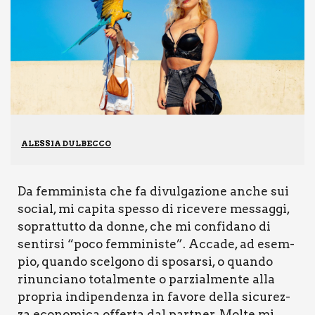
ALESSIA DULBECCO
Da fem­mi­ni­sta che fa divul­ga­zio­ne anche sui
social, mi capi­ta spes­so di rice­ve­re mes­sag­gi,
soprat­tut­to da don­ne, che mi con­fi­da­no di
sen­tir­si “poco fem­mi­ni­ste”. Acca­de, ad esem­
pio, quan­do scel­go­no di spo­sar­si, o quan­do
rinun­cia­no total­men­te o par­zial­men­te alla
pro­pria indi­pen­den­za in favo­re del­la sicu­rez­
za eco­no­mi­ca offer­ta dal part­ner. Mol­te mi