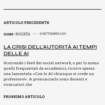
e
l
y
di
b
Li
vi
o
n
di
o
k
ARTICOLO PRECEDENTE
k
SOCIETÀ
10 SETTEMBRE 2025
HOME
>
LA CRI­SI DEL­L’AU­TO­RI­TÀ AI TEM­PI
DEL­LE AI
Scorrendo i feed dei social network, o per lo meno
quelli frequentati da accademici, ricorre spesso
una lamentela: «Con le AI chiunque si crede un
professore!». A pronunciarlo sono docenti e
ricercatori che
PROSSIMO ARTICOLO