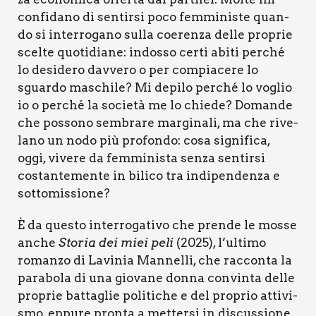
con­fi­da­no di sen­tir­si poco fem­mi­ni­ste quan­
do si inter­ro­ga­no sul­la coe­ren­za del­le pro­prie
scel­te quo­ti­dia­ne: indos­so cer­ti abi­ti per­ché
lo desi­de­ro dav­ve­ro o per com­pia­ce­re lo
sguar­do maschi­le? Mi depi­lo per­ché lo voglio
io o per­ché la socie­tà me lo chie­de? Doman­de
che pos­so­no sem­bra­re mar­gi­na­li, ma che rive­
la­no un nodo più pro­fon­do: cosa signi­fi­ca,
oggi, vive­re da fem­mi­ni­sta sen­za sen­tir­si
costan­te­men­te in bili­co tra indi­pen­den­za e
sot­to­mis­sio­ne?
È da que­sto inter­ro­ga­ti­vo che pren­de le mos­se
anche
Sto­ria dei miei peli
(2025), l’ultimo
roman­zo di Lavi­nia Man­nel­li, che rac­con­ta la
para­bo­la di una gio­va­ne don­na con­vin­ta del­le
pro­prie bat­ta­glie poli­ti­che e del pro­prio atti­vi­
smo, eppu­re pron­ta a met­ter­si in discus­sio­ne