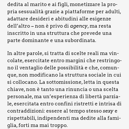
dedi­ta al mari­to e ai figli, mone­tiz­za­re la pro­
pria ses­sua­li­tà gra­zie a piat­ta­for­me per adul­ti,
adat­ta­re desi­de­ri e abi­tu­di­ni alle esi­gen­ze
dell’altro
non è pri­vo di
agen­cy
, ma resta
–
inscrit­to in una strut­tu­ra che pre­ve­de una
par­te domi­nan­te e una subor­di­na­ta.
In altre paro­le, si trat­ta di scel­te rea­li ma vin­
co­la­te, eser­ci­ta­te entro mar­gi­ni che restrin­go­
no il ven­ta­glio del­le pos­si­bi­li­tà e che, comun­
que, non modi­fi­ca­no la strut­tu­ra socia­le in cui
si col­lo­ca­no. La sot­to­mis­sio­ne, let­ta in que­sta
chia­ve, non è tan­to una rinun­cia o una scel­ta
per­so­na­le, ma un’esperienza di liber­tà par­zia­
le, eser­ci­ta­ta entro con­fi­ni ristret­ti e intri­sa di
con­trad­di­zio­ni: esse­re al tem­po stes­so
sexy
e
rispet­ta­bi­li, indi­pen­den­ti ma dedi­te alla fami­
glia, for­ti ma mai trop­po.