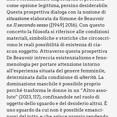
come opzio­ne legit­ti­ma, per­si­no desi­de­ra­bi­le.
Que­sta pro­spet­ti­va dia­lo­ga con la nozio­ne di
situa­zio­ne
ela­bo­ra­ta da Simo­ne de Beau­voir
ne
Il secon­do ses­so
([1949] 2016). Con que­sto
con­cet­to la filo­so­fa
si
rife­ri­sce
alle
con­di­zio­ni
mate­ria­li, sim­bo­li­che e sto­ri­che che cir­co­scri­
vo­no le rea­li pos­si­bi­li­tà di esi­sten­za di cia­
scun sog­get­to. Attra­ver­so que­sta pro­spet­ti­va
De Beau­voir intrec­cia esi­sten­zia­li­smo e feno­
me­no­lo­gia per por­ta­re atten­zio­ne intor­no
all’esperienza situa­ta del gene­re fem­mi­ni­le,
deter­mi­na­ta dal­la con­di­zio­ne di
alte­ri­tà
. La
domi­na­zio­ne maschi­le è pos­si­bi­le pro­prio
per­ché tra­sfor­ma le don­ne in un “Altro asso­
lu­to” (2023, 117), con­fi­nan­do­le nel ruo­lo di
ogget­to del­lo sguar­do e del desi­de­rio altrui. È
uno sguar­do da cui non è pos­si­bi­le eman­ci­
par­si del tut­to, e che agi­sce pro­prio ren­den­do