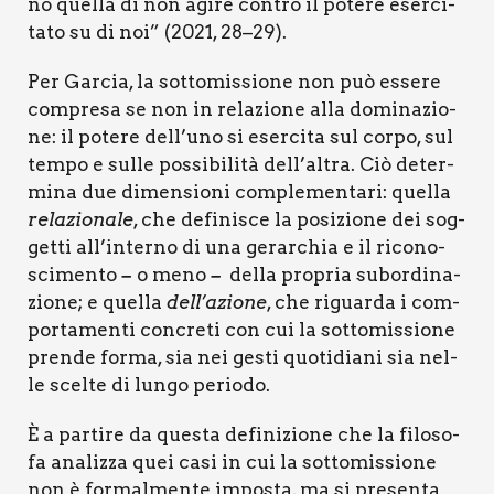
no quel­la di non agi­re con­tro il pote­re eser­ci­
ta­to su di noi” (2021, 28–29)
.
Per Gar­cia, la sot­to­mis­sio­ne non può esse­re
com­pre­sa se non in rela­zio­ne alla domi­na­zio­
ne: il pote­re dell’uno si eser­ci­ta sul cor­po, sul
tem­po e sul­le pos­si­bi­li­tà dell’altra. Ciò deter­
mi­na due dimen­sio­ni com­ple­men­ta­ri: quel­la
rela­zio­na­le
, che defi­ni­sce la posi­zio­ne dei sog­
get­ti all’interno di una gerar­chia e il rico­no­
sci­men­to
o meno
del­la pro­pria subor­di­na­
–
–
zio­ne; e quel­la
dell’azione
, che riguar­da i com­
por­ta­men­ti con­cre­ti con cui la sot­to­mis­sio­ne
pren­de for­ma, sia nei gesti quo­ti­dia­ni sia nel­
le scel­te di lun­go perio­do.
È a par­ti­re da que­sta defi­ni­zio­ne che la filo­so­
fa ana­liz­za quei casi in cui la sot­to­mis­sio­ne
non è for­mal­men­te impo­sta, ma si pre­sen­ta