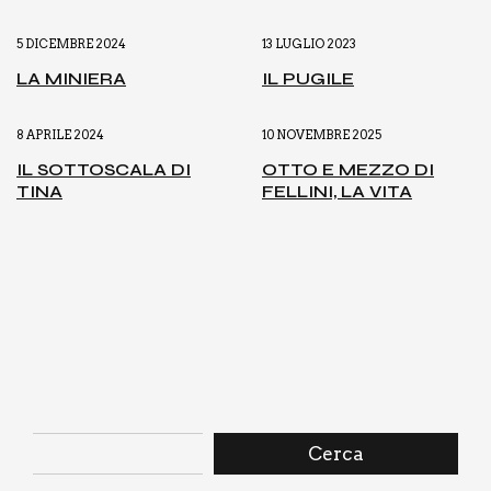
5 DICEMBRE 2024
13 LUGLIO 2023
LA MINIE­RA
IL PUGI­LE
8 APRILE 2024
10 NOVEMBRE 2025
IL SOT­TO­SCA­LA DI
OTTO E MEZ­ZO DI
TINA
FEL­LI­NI, LA VITA
Cerca