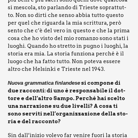
si mesco­la, sto par­lan­do di Trie­ste soprat­tut­
to. Non so dir­ti che sen­so abbia tut­to que­sto
per quel che riguar­da la mia scrit­tu­ra, però
sen­to che c’è del vero in que­sto e che la pri­ma
cosa che ho visto del mio roman­zo sono sta­ti i
luo­ghi. Quan­do ho stret­to in pugno i luo­ghi, la
sto­ria era mia. La sto­ria fun­zio­na per­ché è il
luo­go che ha fat­to tut­to. Non pote­va esse­re
altro che Hel­sin­ki e Trie­ste nel 1943.
si com­po­ne di
Nuo­va gram­ma­ti­ca
fin­lan­de­se
due rac­con­ti: di uno è respon­sa­bi­le il dot­
to­re e dell’altro Sam­po. Per­ché hai scel­to
una nar­ra­zio­ne su due livel­li? A cosa ti
sono ser­vi­ti nell’organizzazione del­la sto­
ria e del rac­con­to?
Sin dall’inizio vole­vo far veni­re fuo­ri la sto­ria