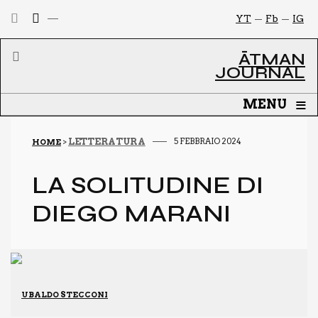
YT
Fb
IG
ĀTMAN
JOURNAL
≡
MENU
LETTERATURA
5 FEBBRAIO 2024
HOME
>
LA SOLI­TU­DI­NE DI
DIE­GO MARA­NI
UBALDO STECCONI