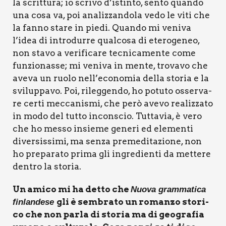
la scrit­tu­ra; io scri­vo d’istinto, sen­to quan­do
una cosa va, poi ana­liz­zan­do­la vedo le viti che
la fan­no sta­re in pie­di. Quan­do mi veni­va
l’idea di intro­dur­re qual­co­sa di ete­ro­ge­neo,
non sta­vo a veri­fi­ca­re tec­ni­ca­men­te come
fun­zio­nas­se; mi veni­va in men­te, tro­va­vo che
ave­va un ruo­lo nell’economia del­la sto­ria e la
svi­lup­pa­vo. Poi, rileg­gen­do, ho potu­to osser­va­
re cer­ti mec­ca­ni­smi, che però ave­vo rea­liz­za­to
in modo del tut­to incon­scio. Tut­ta­via, è vero
che ho mes­so insie­me gene­ri ed ele­men­ti
diver­sis­si­mi, ma sen­za pre­me­di­ta­zio­ne, non
ho pre­pa­ra­to pri­ma gli ingre­dien­ti da met­te­re
den­tro la sto­ria.
Un ami­co mi ha det­to che
Nuo­va gram­ma­ti­ca
gli è sem­bra­to un roman­zo sto­ri­
fin­lan­de­se
co che non par­la di sto­ria ma di geo­gra­fia