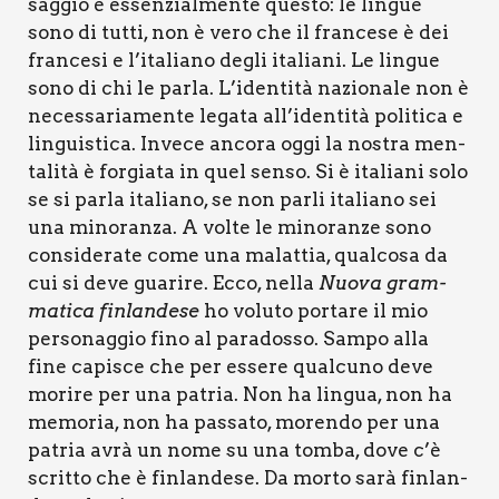
sag­gio è essen­zial­men­te que­sto: le lin­gue
sono di tut­ti, non è vero che il fran­ce­se è dei
fran­ce­si e l’italiano degli ita­lia­ni. Le lin­gue
sono di chi le par­la. L’identità nazio­na­le non è
neces­sa­ria­men­te lega­ta all’identità poli­ti­ca e
lin­gui­sti­ca. Inve­ce anco­ra oggi la nostra men­
ta­li­tà è for­gia­ta in quel sen­so. Si è ita­lia­ni solo
se si par­la ita­lia­no, se non par­li ita­lia­no sei
una mino­ran­za. A vol­te le mino­ran­ze sono
con­si­de­ra­te come una malat­tia, qual­co­sa da
cui si deve gua­ri­re. Ecco, nel­la
Nuo­va gram­
ma­ti­ca fin­lan­de­se
ho volu­to por­ta­re il mio
per­so­nag­gio fino al para­dos­so. Sam­po alla
fine capi­sce che per esse­re qual­cu­no deve
mori­re per una patria. Non ha lin­gua, non ha
memo­ria, non ha pas­sa­to, moren­do per una
patria avrà un nome su una tom­ba, dove c’è
scrit­to che è fin­lan­de­se. Da mor­to sarà fin­lan­