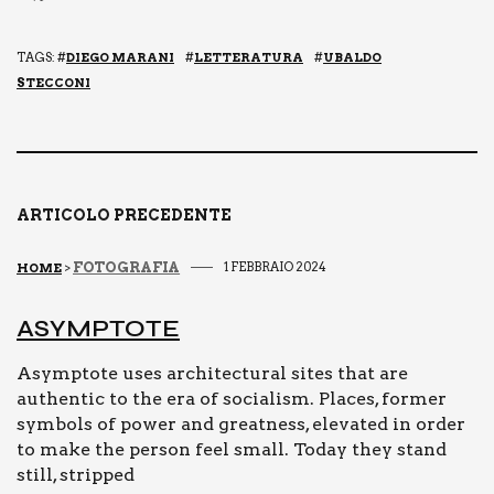
a
m
o
o
c
ai
p
n
TAGS: #
DIEGO MARANI
#
LETTERATURA
#
UBALDO
e
l
y
di
STECCONI
b
Li
vi
o
n
di
o
k
ARTICOLO PRECEDENTE
k
FOTOGRAFIA
1 FEBBRAIO 2024
HOME
>
ASYMP­TO­TE
Asymptote uses architectural sites that are
authentic to the era of socialism. Places, former
symbols of power and greatness, elevated in order
to make the person feel small. Today they stand
still, stripped