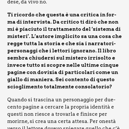
de­se, da vivo no.
Ti ricor­do che que­sta è una cri­ti­ca in for­
ma di inter­vi­sta. Da cri­ti­co ti dirò che non
mi è pia­ciu­to il trat­ta­men­to del ‘siste­ma di
miste­ri’. L’autore impli­ci­to sa una cosa che
reg­ge tut­ta la sto­ria e che sia i nar­ra­to­ri-
per­so­nag­gi che i let­to­ri igno­ra­no. Il libro
sem­bra chiu­der­si sul miste­ro irri­sol­to e
inve­ce tut­to si sco­pre nel­le ulti­me cin­que
pagi­ne con dovi­zia di par­ti­co­la­ri come un
gial­lo di manie­ra. Sei con­ten­to di que­sto
scio­gli­men­to total­men­te con­so­la­to­rio?
Quan­do si tra­sci­na un per­so­nag­gio per due­
cen­to pagi­ne a cer­ca­re la pro­pria iden­ti­tà e
que­sti non rie­sce a tro­var­la e fini­sce per
morir­ne, si crea una cer­ta atte­sa. Per one­stà
ver­so il let­to­re dove­vo spie­ga­re quel­lo che c’è