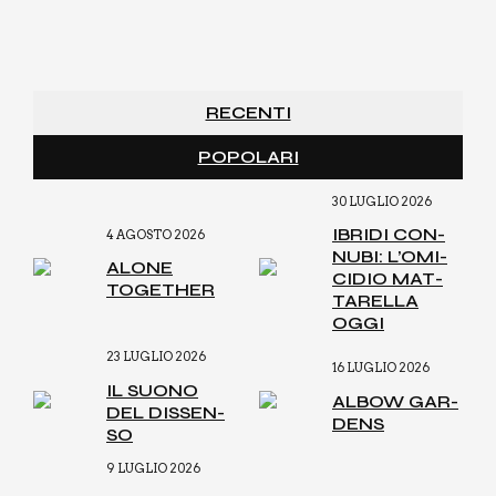
RECENTI
POPOLARI
30 LUGLIO 2026
IBRI­DI CON­
4 AGOSTO 2026
NU­BI: L’O­MI­
ALO­NE
CI­DIO MAT­
TOGE­THER
TA­REL­LA
OGGI
23 LUGLIO 2026
16 LUGLIO 2026
IL SUO­NO
ALBOW GAR­
DEL DIS­SEN­
DENS
SO
9 LUGLIO 2026