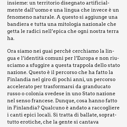
insie­me: un ter­ri­to­rio dise­gna­to arti­fi­cial­
men­te dall’uomo e una lin­gua che inve­ce è un
feno­me­no natu­ra­le. A que­sto si aggiun­ge una
ban­die­ra e tut­ta una mito­lo­gia nazio­na­le che
get­ta le radi­ci nell’epica che ogni nostra ter­ra
ha.
Ora sia­mo nei guai per­ché cer­chia­mo la lin­
gua e l’identità comu­ni per l’Europa e non riu­
scia­mo a sfug­gi­re a que­sta trap­po­la del­lo sta­to
nazio­ne. Que­sto è il per­cor­so che ha fat­to la
Fin­lan­dia nel giro di pochi anni, un per­cor­so
acce­le­ra­to per tra­sfor­mar­si da gran­du­ca­to
rus­so o colo­nia sve­de­se in uno Sta­to nazio­ne
nel sen­so fran­ce­se. Dun­que, cosa han­no fat­to
in Fin­lan­dia? Qual­cu­no è anda­to a rac­co­glie­re
i can­ti epi­ci loca­li. Si trat­ta di bal­la­te, soprat­
tut­to ero­ti­che, che la gen­te si can­ta­va