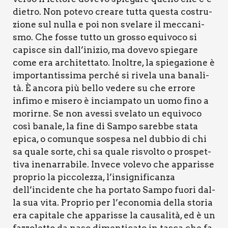
die­tro. Non pote­vo crea­re tut­ta que­sta costru­
zio­ne sul nul­la e poi non sve­la­re il mec­ca­ni­
smo. Che fos­se tut­to un gros­so equi­vo­co si
capi­sce sin dall’inizio, ma dove­vo spie­ga­re
come era archi­tet­ta­to. Inol­tre, la spie­ga­zio­ne è
impor­tan­tis­si­ma per­ché si rive­la una bana­li­
tà. È anco­ra più bel­lo vede­re su che erro­re
infi­mo e mise­ro è inciam­pa­to un uomo fino a
morir­ne. Se non aves­si sve­la­to un equi­vo­co
così bana­le, la fine di Sam­po sareb­be sta­ta
epi­ca, o comun­que sospe­sa nel dub­bio di chi
sa qua­le sor­te, chi sa qua­le risvol­to o pro­spet­
ti­va ine­nar­ra­bi­le. Inve­ce vole­vo che appa­ris­se
pro­prio la pic­co­lez­za, l’insignificanza
dell’incidente che ha por­ta­to Sam­po fuo­ri dal­
la sua vita. Pro­prio per l’economia del­la sto­ria
era capi­ta­le che appa­ris­se la cau­sa­li­tà, ed è un