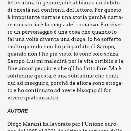
let­te­ra­tu­ra in gene­re, che abbia­mo un debi­to
di one­stà nei con­fron­ti del let­to­re. Per que­sto
è impor­tan­te nar­ra­re una sto­ria per­ché nar­ra­
re una sto­ria è la magia del roman­zo. Far vive­
re un per­so­nag­gio è una cosa che quan­do lo
fai una vol­ta diven­ta una dro­ga. Io ho sof­fer­to
mol­to quan­do non ho più par­la­to di Sam­po,
quan­do non l’ho più visto. Io sono solo sen­za
Sam­po. Lui mi male­di­rà per la vita orri­bi­le e la
fine ancor peg­gio­re che gli ho fat­to fare. Ma è
soli­tu­di­ne que­sta, è una soli­tu­di­ne che con­ti­
nui ad inse­gui­re, per­ché da allo­ra sono stre­ga­
to e ho con­ti­nua­to ad ave­re biso­gno di far
vive­re qual­cun altro.
AUTO­RE
Die­go Mara­ni ha lavo­ra­to per l’Unione euro­