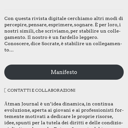
Con que­sta rivi­sta digi­ta­le cer­chia­mo altri modi di
per­ce­pi­re, pen­sa­re, espri­me­re, sogna­re. È per loro, i
nostri simi­li, che scri­via­mo, per sta­bi­li­re un col­le­
ga­men­to. Il nostro è un far­del­lo leg­ge­ro.
Cono­sce­re, dice Socra­te, è sta­bi­li­re un col­le­ga­men­
to…
Manifesto
CON­TAT­TI E COL­LA­BO­RA­ZIO­NI
Ātman Jour­nal è un’idea dina­mi­ca, in con­ti­nua
evo­lu­zio­ne, aper­ta ai gio­va­ni e ai pro­fes­sio­ni­sti for­
te­men­te moti­va­ti a dedi­ca­re le pro­prie risor­se,
idee, spun­ti per la tute­la dei dirit­ti e del­le con­di­zio­