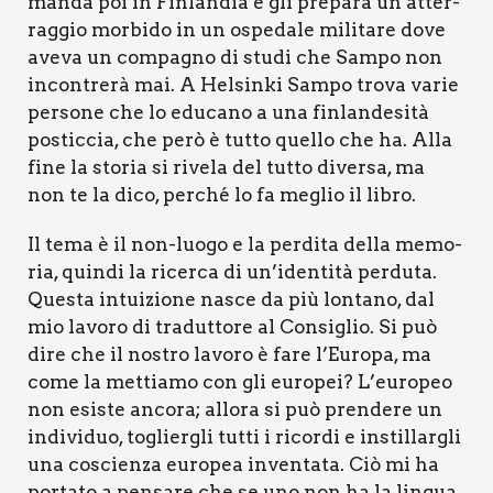
man­da poi in Fin­lan­dia e gli pre­pa­ra un atter­
rag­gio mor­bi­do in un ospe­da­le mili­ta­re dove
ave­va un com­pa­gno di stu­di che Sam­po non
incon­tre­rà mai. A Hel­sin­ki Sam­po tro­va varie
per­so­ne che lo edu­ca­no a una fin­lan­de­si­tà
postic­cia, che però è tut­to quel­lo che ha. Alla
fine la sto­ria si rive­la del tut­to diver­sa, ma
non te la dico, per­ché lo fa meglio il libro.
Il tema è il non-luo­go e la per­di­ta del­la memo­
ria, quin­di la ricer­ca di un’identità per­du­ta.
Que­sta intui­zio­ne nasce da più lon­ta­no, dal
mio lavo­ro di tra­dut­to­re al Con­si­glio. Si può
dire che il nostro lavo­ro è fare l’Europa, ma
come la met­tia­mo con gli euro­pei? L’europeo
non esi­ste anco­ra; allo­ra si può pren­de­re un
indi­vi­duo, toglier­gli tut­ti i ricor­di e instil­lar­gli
una coscien­za euro­pea inven­ta­ta. Ciò mi ha
por­ta­to a pen­sa­re che se uno non ha la lin­gua