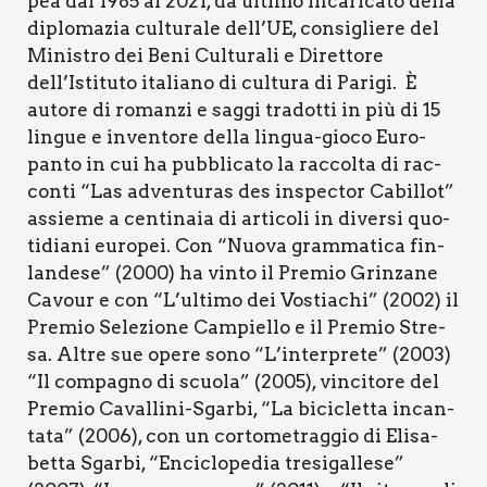
pea dal 1985 al 2021, da ulti­mo inca­ri­ca­to del­la
diplo­ma­zia cul­tu­ra­le dell’UE, con­si­glie­re del
Mini­stro dei Beni Cul­tu­ra­li e Diret­to­re
dell’Istituto ita­lia­no di cul­tu­ra di Pari­gi. È
auto­re di roman­zi e sag­gi tra­dot­ti in più di 15
lin­gue e inven­to­re del­la lin­gua-gio­co Euro­
pan­to in cui ha pub­bli­ca­to la rac­col­ta di rac­
con­ti “Las adven­tu­ras des inspec­tor Cabil­lot”
assie­me a cen­ti­na­ia di arti­co­li in diver­si quo­
ti­dia­ni euro­pei. Con “Nuo­va gram­ma­ti­ca fin­
lan­de­se” (2000) ha vin­to il Pre­mio Grin­za­ne
Cavour e con “L’ultimo dei Vostia­chi” (2002) il
Pre­mio Sele­zio­ne Cam­piel­lo e il Pre­mio Stre­
sa. Altre sue ope­re sono “L’interprete” (2003)
“Il com­pa­gno di scuo­la” (2005), vin­ci­to­re del
Pre­mio Caval­li­ni-Sgar­bi, “La bici­clet­ta incan­
ta­ta” (2006), con un cor­to­me­trag­gio di Eli­sa­
bet­ta Sgar­bi, “Enci­clo­pe­dia tre­si­gal­le­se”