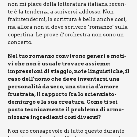
non mi pia­ce del­la let­te­ra­tu­ra ita­lia­na recen­
te è la ten­den­za a scri­ver­si addos­so. Non
frain­ten­der­mi, la scrit­tu­ra è bel­la anche così,
ma allo­ra non si deve scri­ve­re ‘roman­zo’ sul­la
coper­ti­na. Le pro­ve d’orchestra non sono un
con­cer­to.
Nel tuo roman­zo con­vi­vo­no gene­ri e moti­
vi che non è usua­le tro­va­re assie­me:
impres­sio­ni di viag­gio, note lin­gui­sti­che, il
caso dell’uomo che deve inven­tar­si una
per­so­na­li­tà da zero, una sto­ria d’amore
fru­stra­ta, il rap­por­to fra lo scien­zia­to-
demiur­go e la sua crea­tu­ra. Come ti sei
posto tec­ni­ca­men­te il pro­ble­ma di armo­
niz­za­re ingre­dien­ti così diver­si?
Non ero con­sa­pe­vo­le di tut­to que­sto duran­te