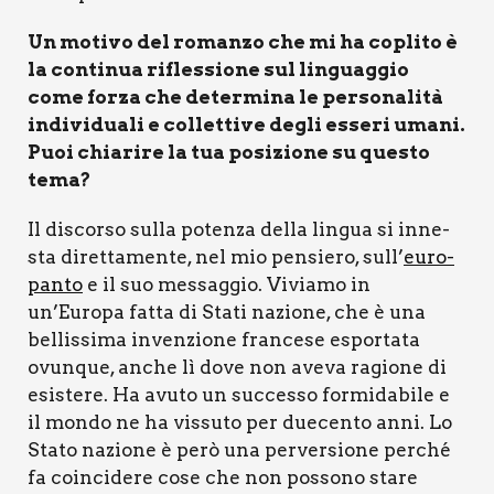
Un moti­vo del roman­zo che mi ha copli­to è
la con­ti­nua rifles­sio­ne sul lin­guag­gio
come for­za che deter­mi­na le per­so­na­li­tà
indi­vi­dua­li e col­let­ti­ve degli esse­ri uma­ni.
Puoi chia­ri­re la tua posi­zio­ne su que­sto
tema?
Il discor­so sul­la poten­za del­la lin­gua si inne­
sta diret­ta­men­te, nel mio pen­sie­ro, sull’
euro­
pan­to
e il suo mes­sag­gio. Vivia­mo in
un’Europa fat­ta di Sta­ti nazio­ne, che è una
bel­lis­si­ma inven­zio­ne fran­ce­se espor­ta­ta
ovun­que, anche lì dove non ave­va ragio­ne di
esi­ste­re. Ha avu­to un suc­ces­so for­mi­da­bi­le e
il mon­do ne ha vis­su­to per due­cen­to anni. Lo
Sta­to nazio­ne è però una per­ver­sio­ne per­ché
fa coin­ci­de­re cose che non pos­so­no sta­re