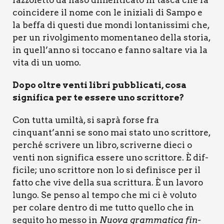
faz­zo­let­to da naso dimen­ti­ca­to in tasca che fa
coin­ci­de­re il nome con le ini­zia­li di Sam­po e
la bef­fa di que­sti due mon­di lon­ta­nis­si­mi che,
per un rivol­gi­men­to momen­ta­neo del­la sto­ria,
in quell’anno si toc­ca­no e fan­no sal­ta­re via la
vita di un uomo.
Dopo oltre ven­ti libri pub­bli­ca­ti, cosa
signi­fi­ca per te esse­re uno scrit­to­re?
Con tut­ta umil­tà, si saprà for­se fra
cinquant’anni se sono mai sta­to uno scrit­to­re,
per­ché scri­ve­re un libro, scri­ver­ne die­ci o
ven­ti non signi­fi­ca esse­re uno scrit­to­re. È dif­
fi­ci­le; uno scrit­to­re non lo si defi­ni­sce per il
fat­to che vive del­la sua scrit­tu­ra. È un lavo­ro
lun­go. Se pen­so al tem­po che mi ci è volu­to
per cola­re den­tro di me tut­to quel­lo che in
segui­to ho mes­so in
Nuo­va gram­ma­ti­ca fin­