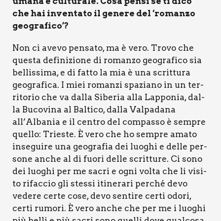
uma­na e cul­tu­ra­le. Cosa pen­si se ti dico
che hai inven­ta­to il gene­re del ‘roman­zo
geo­gra­fi­co’?
Non ci ave­vo pen­sa­to, ma è vero. Tro­vo che
que­sta defi­ni­zio­ne di roman­zo geo­gra­fi­co sia
bel­lis­si­ma, e di fat­to la mia è una scrit­tu­ra
geo­gra­fi­ca. I miei roman­zi spa­zia­no in un ter­
ri­to­rio che va dal­la Sibe­ria alla Lap­po­nia, dal­
la Buco­vi­na al Bal­ti­co, dal­la Val­pa­da­na
all’Albania e il cen­tro del com­pas­so è sem­pre
quel­lo: Trie­ste. È vero che ho sem­pre ama­to
inse­gui­re una geo­gra­fia dei luo­ghi e del­le per­
so­ne anche al di fuo­ri del­le scrit­tu­re. Ci sono
dei luo­ghi per me sacri e ogni vol­ta che li visi­
to rifac­cio gli stes­si iti­ne­ra­ri per­ché devo
vede­re cer­te cose, devo sen­ti­re cer­ti odo­ri,
cer­ti rumo­ri. È vero anche che per me i luo­ghi
più bel­li e più sacri sono quel­li dove qual­co­sa