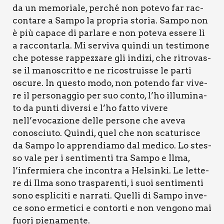
da un memo­ria­le, per­ché non pote­vo far rac­
con­ta­re a Sam­po la pro­pria sto­ria. Sam­po non
è più capa­ce di par­la­re e non pote­va esse­re lì
a rac­con­tar­la. Mi ser­vi­va quin­di un testi­mo­ne
che potes­se rap­pez­za­re gli indi­zi, che ritro­vas­
se il mano­scrit­to e ne rico­struis­se le par­ti
oscu­re. In que­sto modo, non poten­do far vive­
re il per­so­nag­gio per suo con­to, l’ho illu­mi­na­
to da pun­ti diver­si e l’ho fat­to vive­re
nell’evocazione del­le per­so­ne che ave­va
cono­sciu­to. Quin­di, quel che non sca­tu­ri­sce
da Sam­po lo appren­dia­mo dal medi­co. Lo stes­
so vale per i sen­ti­men­ti tra Sam­po e Ilma,
l’infermiera che incon­tra a Hel­sin­ki. Le let­te­
re di Ilma sono tra­spa­ren­ti, i suoi sen­ti­men­ti
sono espli­ci­ti e nar­ra­ti. Quel­li di Sam­po inve­
ce sono erme­ti­ci e con­tor­ti e non ven­go­no mai
fuo­ri pie­na­men­te.