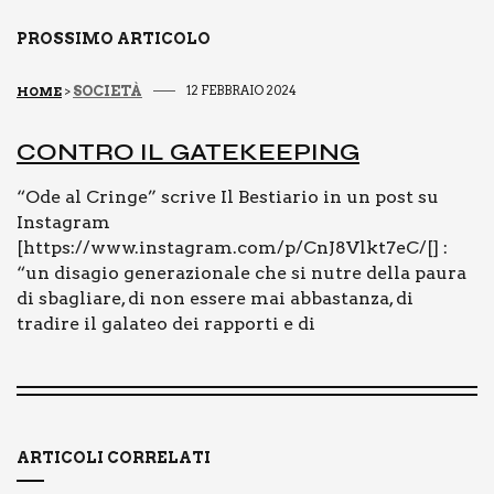
PROSSIMO ARTICOLO
SOCIETÀ
12 FEBBRAIO 2024
HOME
>
CON­TRO IL GATE­KEE­PING
“Ode al Cringe” scrive Il Bestiario in un post su
Instagram
[https://www.instagram.com/p/CnJ8Vlkt7eC/[] :
“un disagio generazionale che si nutre della paura
di sbagliare, di non essere mai abbastanza, di
tradire il galateo dei rapporti e di
ARTICOLI CORRELATI