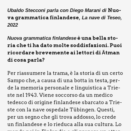
Nuo­
Ubal­do Stec­co­ni par­la con Die­go Mara­ni di
va gram­ma­ti­ca fin­lan­de­se
, La nave di Teseo,
2022
è una bel­la sto­
Nuo­va gram­ma­ti­ca fin­lan­de­se
ria che ti ha dato mol­te sod­di­sfa­zio­ni. Puoi
ricor­da­re bre­ve­men­te ai let­to­ri di Ātman
di cosa par­la?
Per rias­su­me­re la tra­ma, è la sto­ria di un cer­to
Sam­po che, a cau­sa di una bot­ta in testa, per­
de la memo­ria per­so­na­le e lin­gui­sti­ca a Trie­
ste nel 1943. Vie­ne soc­cor­so da un medi­co
tede­sco di ori­gi­ne fin­lan­de­se sbar­ca­to a Trie­
ste con la nave ospe­da­le Tübin­gen. Que­sti,
per un segno che gli tro­va addos­so, lo cre­de
un fin­lan­de­se e lo rie­du­ca alla sua cul­tu­ra. Lo