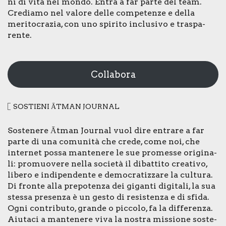
ni di vita nel mon­do. Entra a far par­te del team.
Cre­dia­mo nel valo­re del­le com­pe­ten­ze e del­la
meri­to­cra­zia, con uno spi­ri­to inclu­si­vo e tra­spa­
ren­te.
Collabora
SOSTIE­NI ĀTMAN JOUR­NAL
Soste­ne­re Ātman Jour­nal vuol dire entra­re a far
par­te di una comu­ni­tà che cre­de, come noi, che
inter­net pos­sa man­te­ne­re le sue pro­mes­se ori­gi­na­
li: pro­muo­ve­re nel­la socie­tà il dibat­ti­to crea­ti­vo,
libe­ro e indi­pen­den­te e demo­cra­tiz­za­re la cul­tu­ra.
Di fron­te alla pre­po­ten­za dei gigan­ti digi­ta­li, la sua
stes­sa pre­sen­za è un gesto di resi­sten­za e di sfi­da.
Ogni con­tri­bu­to, gran­de o pic­co­lo, fa la dif­fe­ren­za.
Aiu­ta­ci a man­te­ne­re viva la nostra mis­sio­ne soste­