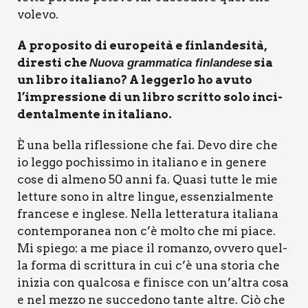
vole­vo.
A pro­po­si­to di euro­pei­tà e fin­lan­de­si­tà,
dire­sti che
sia
Nuo­va gram­ma­ti­ca fin­lan­de­se
un libro ita­lia­no? A leg­ger­lo ho avu­to
l’impressione di un libro scrit­to solo inci­
den­tal­men­te in ita­lia­no.
È una bel­la rifles­sio­ne che fai. Devo dire che
io leg­go pochis­si­mo in ita­lia­no e in gene­re
cose di alme­no 50 anni fa. Qua­si tut­te le mie
let­tu­re sono in altre lin­gue, essen­zial­men­te
fran­ce­se e ingle­se. Nel­la let­te­ra­tu­ra ita­lia­na
con­tem­po­ra­nea non c’è mol­to che mi pia­ce.
Mi spie­go: a me pia­ce il roman­zo, ovve­ro quel­
la for­ma di scrit­tu­ra in cui c’è una sto­ria che
ini­zia con qual­co­sa e fini­sce con un’altra cosa
e nel mez­zo ne suc­ce­do­no tan­te altre. Ciò che