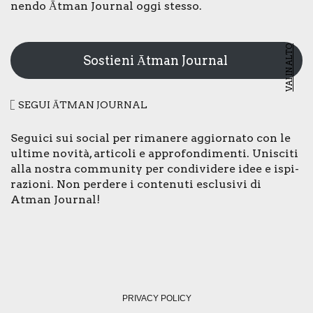
nen­do Ātman Jour­nal oggi stes­so.
VAI IN ALTO
Sostieni Ātman Journal
SEGUI ĀTMAN JOUR­NAL
Segui­ci sui social per rima­ne­re aggior­na­to con le
ulti­me novi­tà, arti­co­li e appro­fon­di­men­ti. Uni­sci­ti
alla nostra com­mu­ni­ty per con­di­vi­de­re idee e ispi­
ra­zio­ni. Non per­de­re i con­te­nu­ti esclu­si­vi di
Atman Jour­nal!
PRI­VA­CY POLI­CY