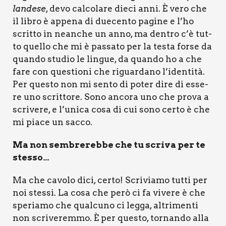
lan­de­se
, devo cal­co­la­re die­ci anni. È vero che
il libro è appe­na di due­cen­to pagi­ne e l’ho
scrit­to in nean­che un anno, ma den­tro c’è tut­
to quel­lo che mi è pas­sa­to per la testa for­se da
quan­do stu­dio le lin­gue, da quan­do ho a che
fare con que­stio­ni che riguar­da­no l’identità.
Per que­sto non mi sen­to di poter dire di esse­
re uno scrit­to­re. Sono anco­ra uno che pro­va a
scri­ve­re, e l’unica cosa di cui sono cer­to è che
mi pia­ce un sac­co.
Ma non sem­bre­reb­be che tu scri­va per te
stes­so…
Ma che cavo­lo dici, cer­to! Scri­via­mo tut­ti per
noi stes­si. La cosa che però ci fa vive­re è che
spe­ria­mo che qual­cu­no ci leg­ga, altri­men­ti
non scri­ve­rem­mo. È per que­sto, tor­nan­do alla