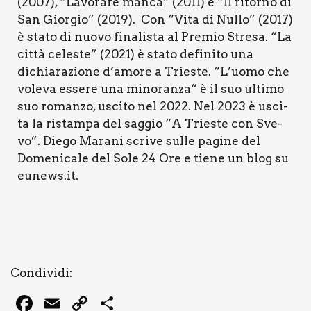
(2007), “Lavo­ra­re man­ca” (2011) e “Il ritor­no di
San Gior­gio” (2019). Con “Vita di Nul­lo” (2017)
è sta­to di nuo­vo fina­li­sta al Pre­mio Stre­sa. “La
cit­tà cele­ste” (2021) è sta­to defi­ni­to una
dichia­ra­zio­ne d’amore a Trie­ste. “L’uomo che
vole­va esse­re una mino­ran­za“ è il suo ulti­mo
suo roman­zo, usci­to nel 2022. Nel 2023 è usci­
ta la ristam­pa del sag­gio “A Trie­ste con Sve­
vo”. Die­go Mara­ni scri­ve sul­le pagi­ne del
Dome­ni­ca­le del Sole 24 Ore e tie­ne un blog su
eunews.it.
Con­di­vi­di:
F
E
C
C