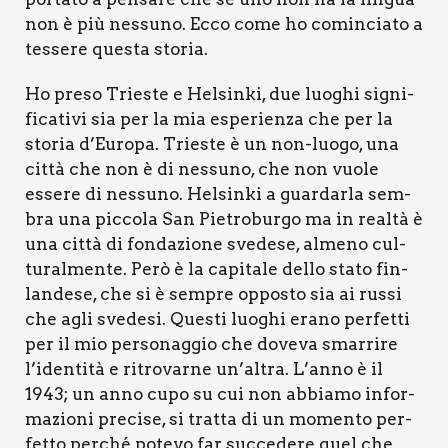
non è più nes­su­no. Ecco come ho comin­cia­to a
tes­se­re que­sta sto­ria.
Ho pre­so Trie­ste e Hel­sin­ki, due luo­ghi signi­
fi­ca­ti­vi sia per la mia espe­rien­za che per la
sto­ria d’Europa. Trie­ste è un non-luo­go, una
cit­tà che non è di nes­su­no, che non vuo­le
esse­re di nes­su­no. Hel­sin­ki a guar­dar­la sem­
bra una pic­co­la San Pie­tro­bur­go ma in real­tà è
una cit­tà di fon­da­zio­ne sve­de­se, alme­no cul­
tu­ral­men­te. Però è la capi­ta­le del­lo sta­to fin­
lan­de­se, che si è sem­pre oppo­sto sia ai rus­si
che agli sve­de­si. Que­sti luo­ghi era­no per­fet­ti
per il mio per­so­nag­gio che dove­va smar­ri­re
l’identità e ritro­var­ne un’altra. L’anno è il
1943; un anno cupo su cui non abbia­mo infor­
ma­zio­ni pre­ci­se, si trat­ta di un momen­to per­
fet­to per­ché pote­vo far suc­ce­de­re quel che