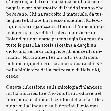
d’inverno, sedu­ti su una pan­ca per far­si com­
pa­gnia e per non mori­re di fred­do intan­to che
beve­va­no. Chi ha rac­col­to il mate­ria­le, da tut­
te que­ste bal­la­te ha mes­so insie­me il Kale­va­
la, un ciclo orga­niz­za­to attor­no all’eroe Väi­nä­
möi­nen, che avreb­be la stes­sa fun­zio­ne di
Roland ma che come per­so­nag­gio fa acqua da
tut­te le par­ti. La sto­ria si osti­na a dar­gli un
ciclo, una serie di con­qui­ste, di ele­men­ti uni­
fi­can­ti. Natu­ral­men­te non tut­ti i can­ti sono
pub­bli­ca­ti, quel­li ero­ti­ci sono chiu­si a chia­ve
nel­la biblio­te­ca del­la cat­te­dra­le di Hel­sin­ki,
cre­do.
Que­sta rifles­sio­ne sul­la mito­lo­gia fin­lan­de­se
mi ha incu­rio­si­to e l’ho volu­ta intro­dur­re nel
libro per­ché chiu­de il cer­chio del­la mia rifles­
sio­ne sul­la lin­gua e sull’identità. Il mio mes­