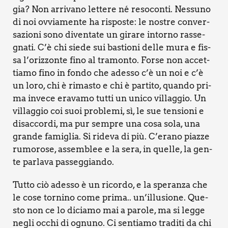
gia? Non arri­va­no let­te­re né reso­con­ti. Nes­su­no
di noi ovvia­men­te ha rispo­ste: le nostre con­ver­
sa­zio­ni sono diven­ta­te un gira­re intor­no ras­se­
gna­ti. C’è chi sie­de sui bastio­ni del­le mura e fis­
sa l’orizzonte fino al tra­mon­to. For­se non accet­
tia­mo fino in fon­do che ades­so c’è un noi e c’è
un loro, chi è rima­sto e chi è par­ti­to, quan­do pri­
ma inve­ce era­va­mo tut­ti un uni­co vil­lag­gio. Un
vil­lag­gio coi suoi pro­ble­mi, sì, le sue ten­sio­ni e
disac­cor­di, ma pur sem­pre una cosa sola, una
gran­de fami­glia. Si ride­va di più. C’erano piaz­ze
rumo­ro­se, assem­blee e la sera, in quel­le, la gen­
te par­la­va pas­seg­gian­do.
Tut­to ciò ades­so è un ricor­do, e la spe­ran­za che
le cose tor­ni­no come pri­ma.. un’illusione. Que­
sto non ce lo dicia­mo mai a paro­le, ma si leg­ge
negli occhi di ognu­no. Ci sen­tia­mo tra­di­ti da chi