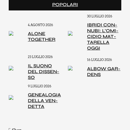
POPOLARI
30 LUGLIO 2026
IBRI­DI CON­
4 AGOSTO 2026
NU­BI: L’O­MI­
ALO­NE
CI­DIO MAT­
TOGE­THER
TA­REL­LA
OGGI
23 LUGLIO 2026
16 LUGLIO 2026
IL SUO­NO
ALBOW GAR­
DEL DIS­SEN­
DENS
SO
9 LUGLIO 2026
GENEA­LO­GIA
DEL­LA VEN­
DET­TA