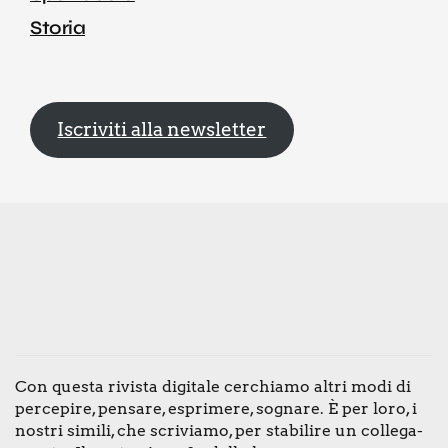
Storia
Iscriviti alla newsletter
Con que­sta rivi­sta digi­ta­le cer­chia­mo altri modi di
per­ce­pi­re, pen­sa­re, espri­me­re, sogna­re. È per loro, i
nostri simi­li, che scri­via­mo, per sta­bi­li­re un col­le­ga­