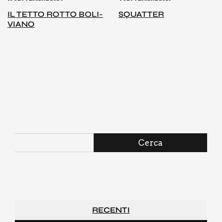
IL TET­TO ROT­TO BOLI­
SQUAT­TER
VIA­NO
Cerca
RECENTI