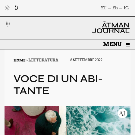
YT
Fb
IG
ĀTMAN
JOURNAL
≡
MENU
LETTERATURA
8 SETTEMBRE 2022
HOME
>
VOCE DI UN ABI­
TAN­TE