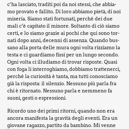
c’ha lascia­to, tra­di­ti poi da noi stes­si, che abbia­
mo pro­va­to e fal­li­to. Di loro abbia­mo pie­tà, di noi
mise­ria. Sia­mo sta­ti for­tu­na­ti, per­ché dei due
mali c’è capi­ta­to il mino­re. Sol­tan­to di ciò sia­mo
cer­ti, e lo sia­mo gra­zie ai pochi che qui sono tor­
na­ti dopo anni, decen­ni di assen­za. Quan­do bus­
sa­no alla por­ta del­le mura ogni vol­ta riz­zia­mo la
testa e ci guar­dia­mo fis­si per un lun­go secon­do.
Ogni vol­ta ci illu­dia­mo di tro­var rispo­ste. Qua­si
con foga li inter­ro­ghia­mo, dob­bia­mo trat­te­ner­ci,
per­ché la curio­si­tà è tan­ta, ma tut­ti cono­scia­mo
già la rispo­sta: il silen­zio. Nes­su­no più par­la fra
chi è ritor­na­to. Nes­su­no par­la e nem­me­no fa
suo­ni, gesti o espres­sio­ni.
Ricor­do uno dei pri­mi ritor­ni, quan­do non era
anco­ra mani­fe­sta la gra­vi­tà degli even­ti. Era un
gio­va­ne ragaz­zo, par­ti­to da bam­bi­no. Mi ven­ne