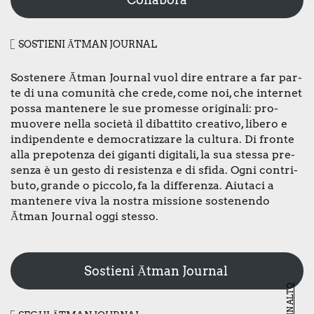
SOSTIE­NI ĀTMAN JOUR­NAL
Soste­ne­re Ātman Jour­nal vuol dire entra­re a far par­
te di una comu­ni­tà che cre­de, come noi, che inter­net
pos­sa man­te­ne­re le sue pro­mes­se ori­gi­na­li: pro­
muo­ve­re nel­la socie­tà il dibat­ti­to crea­ti­vo, libe­ro e
indi­pen­den­te e demo­cra­tiz­za­re la cul­tu­ra. Di fron­te
alla pre­po­ten­za dei gigan­ti digi­ta­li, la sua stes­sa pre­
sen­za è un gesto di resi­sten­za e di sfi­da. Ogni con­tri­
bu­to, gran­de o pic­co­lo, fa la dif­fe­ren­za. Aiu­ta­ci a
man­te­ne­re viva la nostra mis­sio­ne soste­nen­do
Ātman Jour­nal oggi stes­so.
Sostieni Ātman Journal
VAI IN ALTO