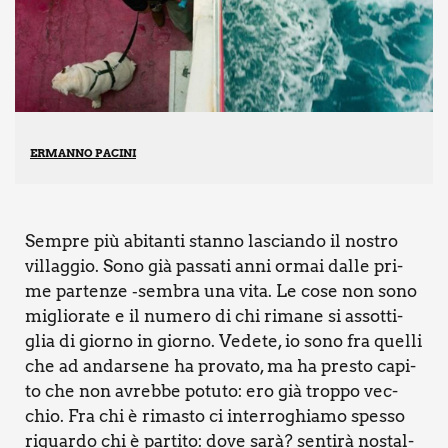
ERMANNO PACINI
Sem­pre più abi­tan­ti stan­no lascian­do il nostro
vil­lag­gio. Sono già pas­sa­ti anni ormai dal­le pri­
me par­ten­ze ‑sem­bra una vita. Le cose non sono
miglio­ra­te e il nume­ro di chi rima­ne si assot­ti­
glia di gior­no in gior­no. Vede­te, io sono fra quel­li
che ad andar­se­ne ha pro­va­to, ma ha pre­sto capi­
to che non avreb­be potu­to: ero già trop­po vec­
chio. Fra chi è rima­sto ci inter­ro­ghia­mo spes­so
riguar­do chi è par­ti­to: dove sarà? sen­ti­rà nostal­