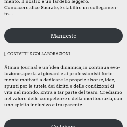
men­to. Il nostro è un far­del­lo leg­ge­ro.
Cono­sce­re, dice Socra­te, è sta­bi­li­re un col­le­ga­men­
to…
Manifesto
CON­TAT­TI E COL­LA­BO­RA­ZIO­NI
Ātman Jour­nal è un’idea dina­mi­ca, in con­ti­nua evo­
lu­zio­ne, aper­ta ai gio­va­ni e ai pro­fes­sio­ni­sti for­te­
men­te moti­va­ti a dedi­ca­re le pro­prie risor­se, idee,
spun­ti per la tute­la dei dirit­ti e del­le con­di­zio­ni di
vita nel mon­do. Entra a far par­te del team. Cre­dia­mo
nel valo­re del­le com­pe­ten­ze e del­la meri­to­cra­zia, con
uno spi­ri­to inclu­si­vo e tra­spa­ren­te.
Collabora