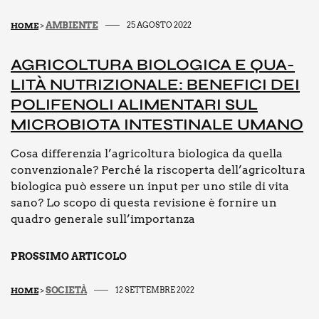
k
AMBIENTE
25 AGOSTO 2022
HOME
>
AGRI­COL­TU­RA BIO­LO­GI­CA E QUA­
LI­TÀ NUTRI­ZIO­NA­LE: BENE­FI­CI DEI
POLI­FE­NO­LI ALI­MEN­TA­RI SUL
MICRO­BIO­TA INTE­STI­NA­LE UMA­NO
Cosa differenzia l’agricoltura biologica da quella
convenzionale? Perché la riscoperta dell’agricoltura
biologica può essere un input per uno stile di vita
sano? Lo scopo di questa revisione è fornire un
quadro generale sull’importanza
PROSSIMO ARTICOLO
SOCIETÀ
12 SETTEMBRE 2022
HOME
>