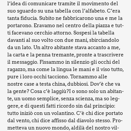
l’idea di comu­ni­ca­re tra­mi­te il movi­men­to del
suo sguar­do su una tabel­la con l’alfabeto. C’era
tan­ta fidu­cia. Subi­to ne fab­bri­ca­ro­no una e me la
por­ta­ro­no. Era­va­mo nel cen­tro del­la piaz­za e tut­
ti face­va­no cer­chio attor­no. Sospe­si la tabel­la
davan­ti al suo vol­to con due mani, sbir­cian­do­lo
da un lato. Un altro abi­tan­te sta­va accan­to a me,
la car­ta e la pen­na tre­man­te, pron­te a tra­scri­ve­re
il mes­sag­gio. Fis­sam­mo in silen­zio gli occhi del
ragaz­zo, ma come la lin­gua le mani e il viso tut­to,
pure i loro occhi tac­cio­no. Tor­nam­mo alle
nostre case a testa chi­na, dub­bio­si. Dov’è che va
la gen­te? Cosa c’è laggiù?I o sono solo un abi­tan­
te, un uomo sem­pli­ce, sen­za scien­za, ma so leg­
ge­re, e di que­sti fat­ti ricor­do sin dal prin­ci­pio:
tut­to ini­ziò con un volan­ti­no. C’è chi dice por­ta­to
dal ven­to, chi dice affis­so dal dia­vo­lo stes­so. Pro­
met­te­va un nuo­vo mon­do, aldi­là del nostro vil­