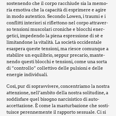
soste­nen­do che il cor­po rac­chiu­de sia la memo­
ria emo­ti­va che la capa­ci­tà di espri­me­re e agi­re
in modo auten­ti­co. Secon­do Lowen, i trau­mi e i
con­flit­ti inte­rio­ri si riflet­to­no nel cor­po attra­ver­
so ten­sio­ni musco­la­ri cro­ni­che e bloc­chi ener­
ge­ti­ci, impe­den­do la pie­na espres­sio­ne di sé e
limi­tan­do­ne la vita­li­tà. La socie­tà occi­den­ta­le
esa­spe­ra que­ste ten­sio­ni, ma rie­sce comun­que a
sta­bi­li­re un equi­li­brio, sep­pur pre­ca­rio, man­te­
nen­do que­sti bloc­chi e ten­sio­ni, come una sor­ta
di “con­trol­lo” col­let­ti­vo del­le pul­sio­ni e del­le
ener­gie indi­vi­dua­li.
Così, pur di soprav­vi­ve­re, con­cen­tria­mo la nostra
atten­zio­ne, nell’ambito del­la nostra soli­tu­di­ne, a
sod­di­sfa­re quel biso­gno nar­ci­si­sti­co di auto-
accet­ta­zio­ne. È come la mastur­ba­zio­ne che sosti­
tui­sce peren­ne­men­te il rap­por­to ses­sua­le. Ci si