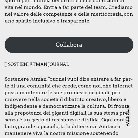
spun­ti per la tute­la dei dirit­ti e del­le con­di­zio­ni di
vita nel mon­do. Entra a far par­te del team. Cre­dia­mo
nel valo­re del­le com­pe­ten­ze e del­la meri­to­cra­zia, con
uno spi­ri­to inclu­si­vo e tra­spa­ren­te.
Collabora
SOSTIE­NI ĀTMAN JOUR­NAL
Soste­ne­re Ātman Jour­nal vuol dire entra­re a far par­
te di una comu­ni­tà che cre­de, come noi, che inter­net
pos­sa man­te­ne­re le sue pro­mes­se ori­gi­na­li: pro­
muo­ve­re nel­la socie­tà il dibat­ti­to crea­ti­vo, libe­ro e
indi­pen­den­te e demo­cra­tiz­za­re la cul­tu­ra. Di fron­te
VAI IN ALTO
alla pre­po­ten­za dei gigan­ti digi­ta­li, la sua stes­sa pre­
sen­za è un gesto di resi­sten­za e di sfi­da. Ogni con­tri­
bu­to, gran­de o pic­co­lo, fa la dif­fe­ren­za. Aiu­ta­ci a
man­te­ne­re viva la nostra mis­sio­ne soste­nen­do