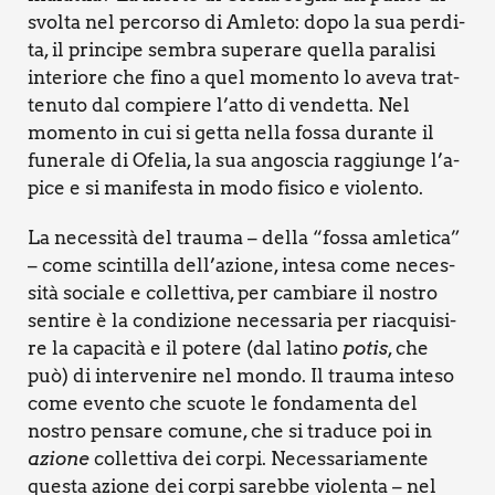
svol­ta nel per­cor­so di Amle­to: dopo la sua per­di­
ta, il prin­ci­pe sem­bra supe­ra­re quel­la para­li­si
inte­rio­re che fino a quel momen­to lo ave­va trat­
te­nu­to dal com­pie­re l’at­to di ven­det­ta. Nel
momen­to in cui si get­ta nel­la fos­sa duran­te il
fune­ra­le di Ofe­lia, la sua ango­scia rag­giun­ge l’a­
pi­ce e si mani­fe­sta in modo fisi­co e vio­len­to.
La neces­si­tà del trau­ma – del­la “fos­sa amle­ti­ca”
– come scin­til­la dell’azione, inte­sa come neces­
si­tà socia­le e col­let­ti­va, per cam­bia­re il nostro
sen­ti­re è la con­di­zio­ne neces­sa­ria per riac­qui­si­
re la capa­ci­tà e il pote­re (dal lati­no
potis
, che
può) di inter­ve­ni­re nel mon­do. Il trau­ma inte­so
come even­to che scuo­te le fon­da­men­ta del
nostro pen­sa­re comu­ne, che si tra­du­ce poi in
azio­ne
col­let­ti­va dei cor­pi. Neces­sa­ria­men­te
que­sta azio­ne dei cor­pi sareb­be vio­len­ta – nel