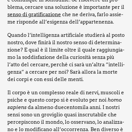
ble­ma, cer­ca­re una solu­zio­ne è impor­tan­te per il
sen­so di gra­ti­fi­ca­zio­ne
che ne deri­va, far­lo assie­
me rispon­de all’esigenza dell’appartenenza.
Quan­do l’in­tel­li­gen­za arti­fi­cia­le stu­die­rà al posto
nostro, dove fini­rà il nostro sen­so di deter­mi­na­
zio­ne? E qual è il limi­te oltre il qua­le rag­giun­gia­
mo la sod­di­sfa­zio­ne del­la curio­si­tà sen­za più
l’at­to del cer­ca­re, per­ché ci sarà un’al­tra “intel­li­
gen­za” a cer­ca­re per noi? Sarà allo­ra la mor­te
dei cor­pi e con essi del­le men­ti.
Il cor­po è un com­ples­so rea­le di ner­vi, musco­li e
psi­che e que­sto cor­po si è evo­lu­to per noi
homo
sapiens
da alme­no due­cen­to­mi­la anni. I nostri
sen­si sono un gro­vi­glio qua­si inscru­ta­bi­le che
per­ce­pi­sco­no il mon­do, lo osser­va­no, lo ana­liz­za­
no e lo modi­fi­ca­no all’oc­cor­ren­za. Ben diver­so è