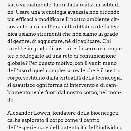
far­lo vir­tual­men­te, fuo­ri dal­la real­tà, in soli­tu­di­
ne. Usa­re una tec­no­lo­gia avan­za­ta non ci ren­de
più effi­ca­ci a modi­fi­ca­re il nostro ambien­te cir­
co­stan­te, anzi: nell’era del­la dit­ta­tu­ra del­la tec­
ni­ca usia­mo stru­men­ti che non sia­mo in gra­do
di gesti­re, di aggiu­sta­re, né di repli­ca­re. Chi
sareb­be in gra­do di costrui­re da zero un com­pu­
ter e col­le­gar­lo ad una rete di comu­ni­ca­zio­ne
glo­ba­le? Per que­sto moti­vo, con il venir meno
dell’uso di quel com­ples­so rea­le che è il nostro
cor­po, sosti­tui­to dal­la vir­tua­li­tà del­la tec­no­lo­gia,
si esau­ri­sce ogni for­ma di inter­ven­to e di cam­
bia­men­to rea­le fuo­ri dal nostro cor­po, nel mon­
do.
Ale­xan­der Lowen, fon­da­to­re del­la bio­e­ner­ge­ti­
ca, ha esplo­ra­to il cor­po come il cen­tro
dell’esperienza e dell’autenticità dell’individuo,