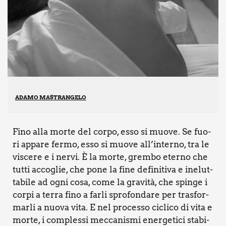
ADAMO MASTRANGELO
Fino alla mor­te del cor­po, esso si muo­ve. Se fuo­
ri appa­re fer­mo, esso si muo­ve all’in­ter­no, tra le
visce­re e i ner­vi. È la mor­te, grem­bo eter­no che
tut­ti acco­glie, che pone la fine defi­ni­ti­va e ine­lut­
ta­bi­le ad ogni cosa, come la gra­vi­tà, che spin­ge i
cor­pi a ter­ra fino a far­li spro­fon­da­re per tra­sfor­
mar­li a nuo­va vita. E nel pro­ces­so cicli­co di vita e
mor­te, i com­ples­si mec­ca­ni­smi ener­ge­ti­ci sta­bi­