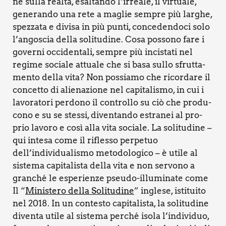
ne sul­la real­tà, esal­tan­do l’irreale, il vir­tua­le,
gene­ran­do una rete a maglie sem­pre più lar­ghe,
spez­za­ta e divi­sa in più pun­ti, con­ce­den­do­ci solo
l’angoscia del­la soli­tu­di­ne. Cosa pos­so­no fare i
gover­ni occi­den­ta­li, sem­pre più inci­sta­ti nel
regi­me socia­le attua­le che si basa sul­lo sfrut­ta­
men­to del­la vita? Non pos­sia­mo che ricor­da­re il
con­cet­to di alie­na­zio­ne nel capi­ta­li­smo, in cui i
lavo­ra­to­ri per­do­no il con­trol­lo su ciò che pro­du­
co­no e su se stes­si, diven­tan­do estra­nei al pro­
prio lavo­ro e così alla vita socia­le. La soli­tu­di­ne –
qui inte­sa come il rifles­so per­pe­tuo
dell’individualismo meto­do­lo­gi­co – è uti­le al
siste­ma capi­ta­li­sta del­la vita e non ser­vo­no a
gran­ché le espe­rien­ze pseu­do-illu­mi­na­te come
Il “
Mini­ste­ro del­la Soli­tu­di­ne
” ingle­se, isti­tui­to
nel 2018. In un con­te­sto capi­ta­li­sta, la soli­tu­di­ne
diven­ta uti­le al siste­ma per­ché iso­la l’individuo,