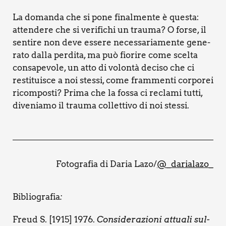
La doman­da che si pone final­men­te è que­sta:
atten­de­re che si veri­fi­chi un trau­ma? O for­se, il
sen­ti­re non deve esse­re neces­sa­ria­men­te gene­
ra­to dal­la per­di­ta, ma può fio­ri­re come scel­ta
con­sa­pe­vo­le, un atto di volon­tà deci­so che ci
resti­tui­sce a noi stes­si, come fram­men­ti cor­po­rei
ricom­po­sti? Pri­ma che la fos­sa ci recla­mi tut­ti,
dive­nia­mo il trau­ma col­let­ti­vo di noi stes­si.
Foto­gra­fia di Daria Lazo/
@_darialazo_
Biblio­gra­fia
:
Freud S. [1915] 1976.
Con­si­de­ra­zio­ni attua­li sul­