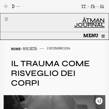
YT
Fb
IG
ĀTMAN
JOURNAL
≡
MENU
SOCIETÀ
2 DICEMBRE 2024
HOME
>
IL TRAU­MA COME
RISVE­GLIO DEI
COR­PI