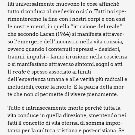
li­ti uni­ver­sal­men­te muo­vo­no le cose affin­ché
tut­to ricon­du­ca al mede­si­mo ciclo. Tut­ti noi spe­
ri­men­te­re­mo la fine con i nostri cor­pi e con essi
le nostre men­ti, in quel­la “irru­zio­ne del rea­le”
che secon­do Lacan (1964) si mani­fe­sta attra­ver­
so l’e­mer­ge­re del­l’in­con­scio nel­la vita con­scia,
ovve­ro quan­do i con­te­nu­ti repres­si – desi­de­ri,
trau­mi, impul­si – fan­no irru­zio­ne nel­la coscien­za
o si mani­fe­sta­no attra­ver­so sin­to­mi, sogni o atti.
Il
rea­le
è spes­so asso­cia­to ai limi­ti
dell’esperienza uma­na e alle veri­tà più radi­ca­li e
ine­lu­di­bi­li, come la mor­te. È la pau­ra del­la mor­
te che non ci per­met­te di vive­re pie­na­men­te.
Tut­to è intrin­se­ca­men­te mor­te per­ché tut­ta la
vita con­du­ce in quel­la dire­zio­ne, smen­ten­do nei
fat­ti il con­cet­to di vita eter­na, di som­ma impor­
tan­za per la cul­tu­ra cri­stia­na e post-cri­stia­na. Se