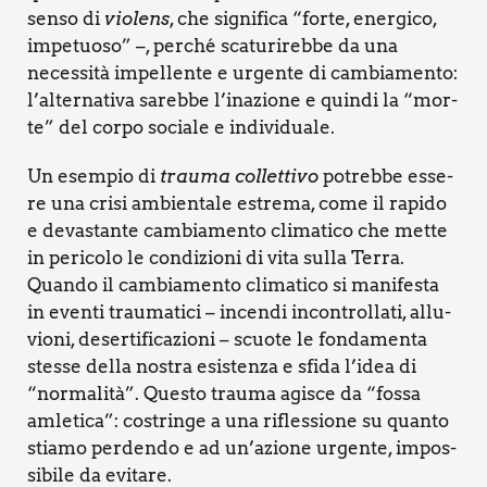
sen­so di
vio­lens
, che signi­fi­ca “for­te, ener­gi­co,
impe­tuo­so” –, per­ché sca­tu­ri­reb­be da una
neces­si­tà impel­len­te e urgen­te di cam­bia­men­to:
l’al­ter­na­ti­va sareb­be l’inazione e quin­di la “mor­
te” del cor­po socia­le e indi­vi­dua­le.
Un esem­pio di
trau­ma col­let­ti­vo
potreb­be esse­
re una cri­si ambien­ta­le estre­ma, come il rapi­do
e deva­stan­te cam­bia­men­to cli­ma­ti­co che met­te
in peri­co­lo le con­di­zio­ni di vita sul­la Ter­ra.
Quan­do il cam­bia­men­to cli­ma­ti­co si mani­fe­sta
in even­ti trau­ma­ti­ci – incen­di incon­trol­la­ti, allu­
vio­ni, deser­ti­fi­ca­zio­ni – scuo­te le fon­da­men­ta
stes­se del­la nostra esi­sten­za e sfi­da l’idea di
“nor­ma­li­tà”. Que­sto trau­ma agi­sce da “fos­sa
amle­ti­ca”: costrin­ge a una rifles­sio­ne su quan­to
stia­mo per­den­do e ad un’azione urgen­te, impos­
si­bi­le da evi­ta­re.