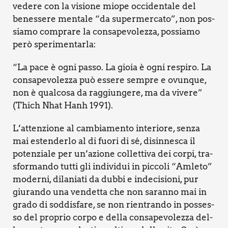
vede­re con la visio­ne mio­pe occi­den­ta­le del
benes­se­re men­ta­le “da super­mer­ca­to”, non pos­
sia­mo com­pra­re la con­sa­pe­vo­lez­za, pos­sia­mo
però spe­ri­men­tar­la:
“La pace è ogni pas­so. La gio­ia è ogni respi­ro. La
con­sa­pe­vo­lez­za può esse­re sem­pre e ovun­que,
non è qual­co­sa da rag­giun­ge­re, ma da vive­re”
(Thich Nhat Hanh 1991).
L’at­ten­zio­ne al cam­bia­men­to inte­rio­re, sen­za
mai esten­der­lo al di fuo­ri di sé, disin­ne­sca il
poten­zia­le per un’a­zio­ne col­let­ti­va dei cor­pi, tra­
sfor­man­do tut­ti gli indi­vi­dui in pic­co­li “Amle­to”
moder­ni, dila­nia­ti da dub­bi e inde­ci­sio­ni, pur
giu­ran­do una ven­det­ta che non saran­no mai in
gra­do di sod­di­sfa­re, se non rien­tran­do in pos­ses­
so del pro­prio cor­po e del­la con­sa­pe­vo­lez­za del­