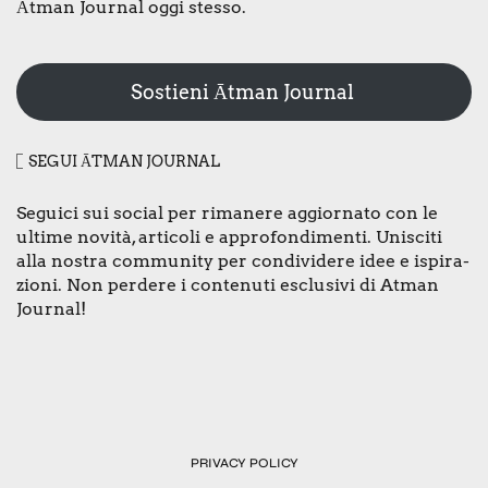
Ātman Jour­nal oggi stes­so.
Sostieni Ātman Journal
SEGUI ĀTMAN JOUR­NAL
Segui­ci sui social per rima­ne­re aggior­na­to con le
ulti­me novi­tà, arti­co­li e appro­fon­di­men­ti. Uni­sci­ti
alla nostra com­mu­ni­ty per con­di­vi­de­re idee e ispi­ra­
zio­ni. Non per­de­re i con­te­nu­ti esclu­si­vi di Atman
Jour­nal!
PRI­VA­CY POLI­CY