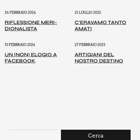
26 FEBBRAIO 2024
21 LUGLIO 2022
RIFLES­SIO­NE MERI­
C’E­RA­VA­MO TAN­TO
DIO­NA­LI­STA
AMA­TI
15 FEBBRAIO 2024
27 FEBBRAIO 2023
UN (NON) ELO­GIO A
ARTI­GIA­NI DEL
FACE­BOOK
NOSTRO DESTI­NO
Cerca