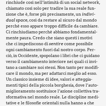
rin­chiu­de così nell’intimità di un social net­work,
chia­ma­to così solo per tra­di­re la sua rea­le fun­
zio­ne che è, for­se più pre­ci­sa­men­te, un
indi­vi­
dual spa­ce
, così da resta­re al sicu­ro dal mon­do
per­ché esso appa­re trop­po dif­fi­ci­le da cam­bia­re.
Ci rin­chiu­dia­mo per­ché abbia­mo fon­da­men­tal­
men­te pau­ra. Cre­do che sia­no que­sti i moti­vi
che ci impe­di­sco­no di
sen­ti­re
come pos­si­bi­le
ogni cam­bia­men­to fuo­ri dal nostro cor­po. Per­
ciò, in Occi­den­te, spo­po­la­no i libri che ci gui­da­no
ver­so il cam­bia­men­to inte­rio­re nei qua­li ci invi­
ta­no a cam­bia­re noi stes­si. Non tan­to per modi­fi­
ca­re il mon­do, ma per adat­tar­ci meglio ad esso.
Un clas­si­co insie­me di idee, valo­ri e atteg­gia­
men­ti tipi­ci del­la pic­co­la bor­ghe­sia, dove l’auto-
miglioramento sosti­tui­sce l’azione col­let­ti­va tra­
sfor­ma­ti­va nel mon­do rea­le. Le disci­pli­ne medi­
ta­ti­ve e le filo­so­fie orien­ta­li nul­la han­no a che