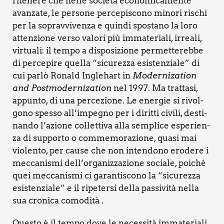
rite­ne­re che nel­le socie­tà eco­no­mi­ca­men­te
avan­za­te, le per­so­ne per­ce­pi­sco­no mino­ri rischi
per la soprav­vi­ven­za e quin­di spo­sta­no la loro
atten­zio­ne ver­so valo­ri più imma­te­ria­li, irrea­li,
vir­tua­li: il tem­po a dispo­si­zio­ne per­met­te­reb­be
di per­ce­pi­re quel­la “sicu­rez­za esi­sten­zia­le” di
cui par­lò Ronald Ingle­hart in
Moder­ni­za­tion
and Post­mo­der­ni­za­tion
nel 1997. Ma trat­ta­si,
appun­to, di una per­ce­zio­ne. Le ener­gie si rivol­
go­no spes­so all’impegno per i dirit­ti civi­li, desti­
nan­do l’azione col­let­ti­va alla sem­pli­ce espe­rien­
za di sup­por­to o com­me­mo­ra­zio­ne, qua­si mai
vio­len­to, per cau­se che non inten­do­no ero­de­re i
mec­ca­ni­smi dell’organizzazione socia­le, poi­ché
quei mec­ca­ni­smi ci garan­ti­sco­no la “sicu­rez­za
esi­sten­zia­le” e il ripe­ter­si del­la pas­si­vi­tà nel­la
sua cro­ni­ca como­di­tà .
Que­sto è il tem­po dove le neces­si­tà imma­te­ria­li