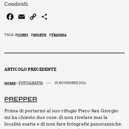
Con­di­vi­di:
F
E
C
C
a
m
o
o
c
ai
p
n
TAGS: #
CORPI
#
MORTE
#
TRAUMA
e
l
y
di
b
Li
vi
o
n
di
o
k
ARTICOLO PRECEDENTE
k
FOTOGRAFIA
28 NOVEMBRE 2024
HOME
>
PREP­PER
Prima di portarmi al suo rifugio Piero San Giorgio
mi ha chiesto due cose: di non rivelare mai la
località esatta e di non fare fotografie panoramiche.