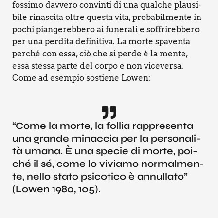
fos­si­mo dav­ve­ro con­vin­ti di una qual­che plau­si­
bi­le rina­sci­ta oltre que­sta vita, pro­ba­bil­men­te in
pochi pian­ge­reb­be­ro ai fune­ra­li e sof­fri­reb­be­ro
per una per­di­ta defi­ni­ti­va. La mor­te spa­ven­ta
per­ché con essa, ciò che si per­de è la men­te,
essa stes­sa par­te del cor­po e non vice­ver­sa.
Come ad esem­pio sostie­ne Lowen:
“Come la mor­te, la fol­lia rap­pre­sen­ta
una gran­de minac­cia per la per­so­na­li­
tà uma­na. È una spe­cie di mor­te, poi­
ché il sé, come lo vivia­mo nor­mal­men­
te, nel­lo sta­to psi­co­ti­co è annul­la­to”
(Lowen 1980, 105).