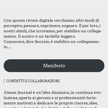
Con que­sta rivi­sta digi­ta­le cer­chia­mo altri modi di
per­ce­pi­re, pen­sa­re, espri­me­re, sogna­re. È per loro, i
nostri simi­li, che scri­via­mo, per sta­bi­li­re un col­le­ga­
men­to. Il nostro è un far­del­lo leg­ge­ro.
Cono­sce­re, dice Socra­te, è sta­bi­li­re un col­le­ga­men­
to…
Manifesto
CON­TAT­TI E COL­LA­BO­RA­ZIO­NI
Ātman Jour­nal è un’idea dina­mi­ca, in con­ti­nua evo­
lu­zio­ne, aper­ta ai gio­va­ni e ai pro­fes­sio­ni­sti for­te­
men­te moti­va­ti a dedi­ca­re le pro­prie risor­se, idee,