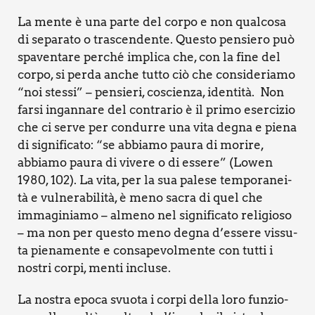
La men­te è una par­te del cor­po e non qual­co­sa
di sepa­ra­to o tra­scen­den­te. Que­sto pen­sie­ro può
spa­ven­ta­re per­ché impli­ca che, con la fine del
cor­po, si per­da anche tut­to ciò che con­si­de­ria­mo
“noi stes­si” – pen­sie­ri, coscien­za, iden­ti­tà. Non
far­si ingan­na­re del con­tra­rio è il pri­mo eser­ci­zio
che ci ser­ve per con­dur­re una vita degna e pie­na
di signi­fi­ca­to: “se abbia­mo pau­ra di mori­re,
abbia­mo pau­ra di vive­re o di esse­re” (Lowen
1980, 102). La vita, per la sua pale­se tem­po­ra­nei­
tà e vul­ne­ra­bi­li­tà, è meno sacra di quel che
imma­gi­nia­mo – alme­no nel signi­fi­ca­to reli­gio­so
– ma non per que­sto meno degna d’essere vis­su­
ta pie­na­men­te e con­sa­pe­vol­men­te con tut­ti i
nostri cor­pi, men­ti inclu­se.
La nostra epo­ca svuo­ta i cor­pi del­la loro fun­zio­