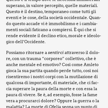
supe­ra­no, in valo­re per­ce­pi­to, quel­le mate­ria­li.
Que­sto è il desti­no, tem­po­ra­neo come tut­ti gli
even­ti e le cose, del­la socie­tà occi­den­ta­le. Quan­
do que­sto acca­de vi è immo­bi­li­smo e i cam­bia­
men­ti socia­li fati­ca­no a com­pier­si. È qui che si
ren­de evi­den­te il decli­no eti­co, mora­le e ideo­lo­
gi­co dell’Occidente.
Pos­sia­mo ritor­na­re a
sen­tir­ci
attra­ver­so il dolo­
re, con un trau­ma “cor­po­reo” col­let­ti­vo, che è
anche men­ta­le ed emo­ti­vo? Così come Amle­to
gio­ca la sua par­ti­ta quan­do per­de tut­to, così noi
risen­ti­re­mo i nostri cor­pi con la muti­la­zio­ne di
qual­co­sa di impor­tan­te, di mate­ria­le, che ci fac­
cia supe­ra­re la pau­ra del­la mor­te e con essa la
pau­ra di vive­re. Se è, ad esem­pio, fos­se la fame
vera a pro­cu­rar­ci dolo­re? Oppu­re la guer­ra o la
malat­tia? La mor­te di Ofe­lia segna un pun­to di