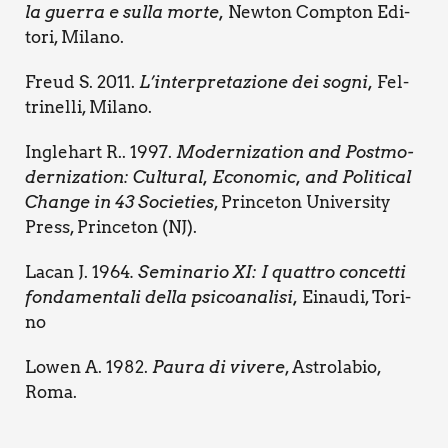
la guer­ra e sul­la mor­te,
New­ton Comp­ton Edi­
to­ri, Mila­no.
Freud S.
2011.
L’interpretazione dei sogni,
Fel­
tri­nel­li, Mila­no.
Ingle­hart R.. 1997.
Moder­ni­za­tion and Post­mo­
der­ni­za­tion: Cul­tu­ral, Eco­no­mic, and Poli­ti­cal
Chan­ge in 43 Socie­ties
, Prin­ce­ton Uni­ver­si­ty
Press, Prin­ce­ton (NJ).
Lacan J. 1964
. Semi­na­rio XI: I quat­tro con­cet­ti
fon­da­men­ta­li del­la psi­coa­na­li­si,
Einau­di, Tori­
no
Lowen A. 1982.
Pau­ra di vive­re
, Astro­la­bio,
Roma.