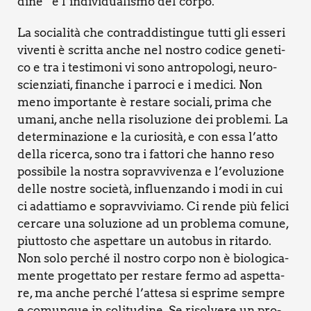
di­ne” è l’individualismo del cor­po.
La socia­li­tà che con­trad­di­stin­gue tut­ti gli esse­ri
viven­ti è scrit­ta anche nel nostro codi­ce gene­ti­
co e tra i testi­mo­ni vi sono antro­po­lo­gi, neu­ro­
scien­zia­ti, finan­che i par­ro­ci e i medi­ci. Non
meno impor­tan­te è resta­re socia­li, pri­ma che
uma­ni, anche nel­la riso­lu­zio­ne dei pro­ble­mi. La
deter­mi­na­zio­ne e la curio­si­tà, e con essa l’at­to
del­la ricer­ca, sono tra i fat­to­ri che han­no reso
pos­si­bi­le la nostra soprav­vi­ven­za e l’e­vo­lu­zio­ne
del­le nostre socie­tà, influen­zan­do i modi in cui
ci adat­tia­mo e soprav­vi­via­mo. Ci ren­de più feli­ci
cer­ca­re una solu­zio­ne ad un pro­ble­ma comu­ne,
piut­to­sto che aspet­ta­re un auto­bus in ritar­do.
Non solo per­ché il nostro cor­po non è bio­lo­gi­ca­
men­te pro­get­ta­to per resta­re fer­mo ad aspet­ta­
re, ma anche per­ché l’attesa si espri­me sem­pre
e comun­que in soli­tu­di­ne. Se risol­ve­re un pro­