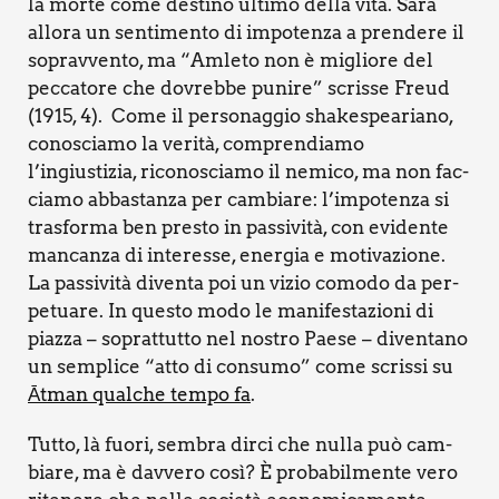
la mor­te come desti­no ulti­mo del­la vita. Sarà
allo­ra un sen­ti­men­to di impo­ten­za a pren­de­re il
soprav­ven­to, ma “Amle­to non è miglio­re del
pec­ca­to­re che dovreb­be puni­re” scris­se Freud
(1915, 4). Come il per­so­nag­gio sha­ke­spea­ria­no,
cono­scia­mo la veri­tà, com­pren­dia­mo
l’ingiustizia, rico­no­scia­mo il nemi­co, ma non fac­
cia­mo abba­stan­za per cam­bia­re: l’impotenza si
tra­sfor­ma ben pre­sto in pas­si­vi­tà, con evi­den­te
man­can­za di inte­res­se, ener­gia e moti­va­zio­ne.
La pas­si­vi­tà diven­ta poi un vizio como­do da per­
pe­tua­re. In que­sto modo le mani­fe­sta­zio­ni di
piaz­za – soprat­tut­to nel nostro Pae­se – diven­ta­no
un sem­pli­ce “atto di con­su­mo” come scris­si su
Ātman qual­che tem­po fa
.
Tut­to, là fuo­ri, sem­bra dir­ci che nul­la può cam­
bia­re, ma è dav­ve­ro così? È pro­ba­bil­men­te vero