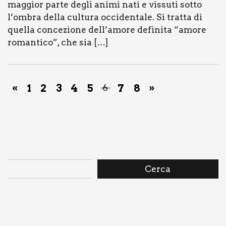
mag­gior par­te degli ani­mi nati e vis­su­ti sot­to
l’ombra del­la cul­tu­ra occi­den­ta­le. Si trat­ta di
quel­la con­ce­zio­ne dell’amore defi­ni­ta “amo­re
roman­ti­co”, che sia […]
«
1
2
3
4
5
7
8
»
6
Cerca