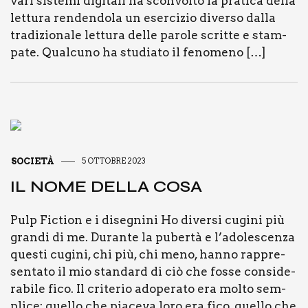
vari siste­mi digi­ta­li ha scon­vol­to la pra­ti­ca del­la
let­tu­ra ren­den­do­la un eser­ci­zio diver­so dal­la
tra­di­zio­na­le let­tu­ra del­le paro­le scrit­te e stam­
pa­te. Qual­cu­no ha stu­dia­to il feno­me­no […]
SOCIETÀ
5 OTTOBRE 2023
IL NOME DEL­LA COSA
Pulp Fic­tion e i dise­gni­ni Ho diver­si cugi­ni più
gran­di di me. Duran­te la puber­tà e l’adolescenza
que­sti cugi­ni, chi più, chi meno, han­no rap­pre­
sen­ta­to il mio stan­dard di ciò che fos­se con­si­de­
ra­bi­le fico. Il cri­te­rio ado­pe­ra­to era mol­to sem­
pli­ce: quel­lo che pia­ce­va loro era fico, quel­lo che