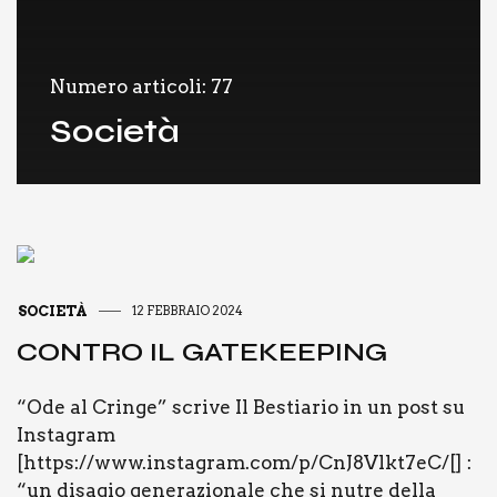
Numero articoli: 77
Società
SOCIETÀ
12 FEBBRAIO 2024
CON­TRO IL GATE­KEE­PING
“Ode al Crin­ge” scri­ve Il Bestia­rio in un post su
Insta­gram
[https://www.instagram.com/p/CnJ8Vlkt7eC/[] :
“un disa­gio gene­ra­zio­na­le che si nutre del­la