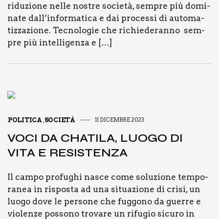
ridu­zio­ne nel­le nostre socie­tà, sem­pre più domi­
na­te dall’informatica e dai pro­ces­si di auto­ma­
tiz­za­zio­ne. Tec­no­lo­gie che richie­de­ran­no sem­
pre più intel­li­gen­za e […]
POLITICA
SOCIETÀ
11 DICEMBRE 2023
,
VOCI DA CHA­TI­LA, LUO­GO DI
VITA E RESI­STEN­ZA
Il cam­po pro­fu­ghi nasce come solu­zio­ne tem­po­
ra­nea in rispo­sta ad una situa­zio­ne di cri­si, un
luo­go dove le per­so­ne che fug­go­no da guer­re e
vio­len­ze pos­so­no tro­va­re un rifu­gio sicu­ro in