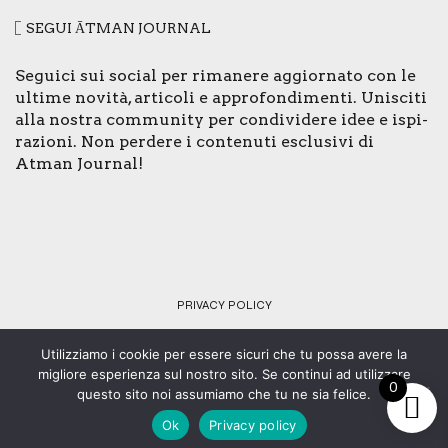
SEGUI ĀTMAN JOUR­NAL
Segui­ci sui social per rima­ne­re aggior­na­to con le
ulti­me novi­tà, arti­co­li e appro­fon­di­men­ti. Uni­sci­ti
alla nostra com­mu­ni­ty per con­di­vi­de­re idee e ispi­
ra­zio­ni. Non per­de­re i con­te­nu­ti esclu­si­vi di
Atman Jour­nal!
PRI­VA­CY POLI­CY
Utilizziamo i cookie per essere sicuri che tu possa avere la
© Copyright 2024 - Tutti i diritti riservati - C.F. 92073430461 -
migliore esperienza sul nostro sito. Se continui ad utilizzare
Web design:
SMStudio
.
0
questo sito noi assumiamo che tu ne sia felice.
Ok
Privacy policy