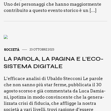
Uno dei per­so­nag­gi che han­no mag­gior­men­te
con­tri­bui­to a que­sto even­to sto­ri­co è un […]
SOCIETÀ
23 OTTOBRE 2023
LA PARO­LA, LA PAGI­NA E L’E­CO­
SI­STE­MA DIGI­TA­LE
L’efficace ana­li­si di Ubal­do Stec­co­ni Le paro­le
che non san­no più star fer­me, pub­bli­ca­ta il 30
ago­sto scor­so e già com­men­ta­ta da Luca Damia­
ni, ipo­tiz­za in modo con­vin­cen­te che la gene­ra­
liz­za­ta cri­si di fidu­cia, che afflig­ge la nostra
socie­tà a vari livel­li, tro­vi ragio­ne d’essere