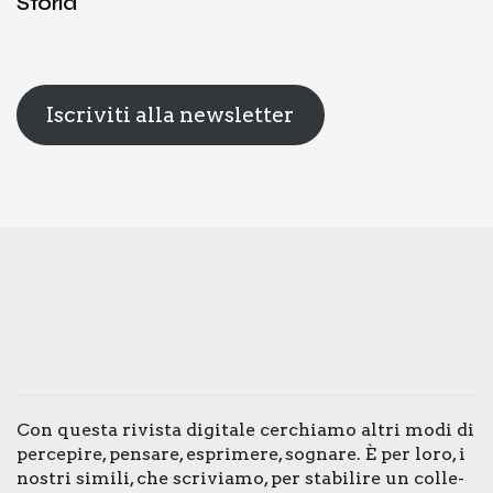
Storia
Iscriviti alla newsletter
Con que­sta rivi­sta digi­ta­le cer­chia­mo altri modi di
per­ce­pi­re, pen­sa­re, espri­me­re, sogna­re. È per loro, i
nostri simi­li, che scri­via­mo, per sta­bi­li­re un col­le­