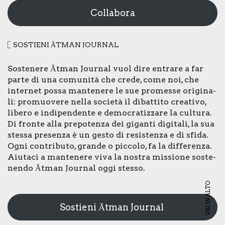
Collabora
SOSTIE­NI ĀTMAN JOUR­NAL
Soste­ne­re Ātman Jour­nal vuol dire entra­re a far
par­te di una comu­ni­tà che cre­de, come noi, che
inter­net pos­sa man­te­ne­re le sue pro­mes­se ori­gi­na­
li: pro­muo­ve­re nel­la socie­tà il dibat­ti­to crea­ti­vo,
libe­ro e indi­pen­den­te e demo­cra­tiz­za­re la cul­tu­ra.
Di fron­te alla pre­po­ten­za dei gigan­ti digi­ta­li, la sua
stes­sa pre­sen­za è un gesto di resi­sten­za e di sfi­da.
Ogni con­tri­bu­to, gran­de o pic­co­lo, fa la dif­fe­ren­za.
Aiu­ta­ci a man­te­ne­re viva la nostra mis­sio­ne soste­
nen­do Ātman Jour­nal oggi stes­so.
VAI IN ALTO
Sostieni Ātman Journal