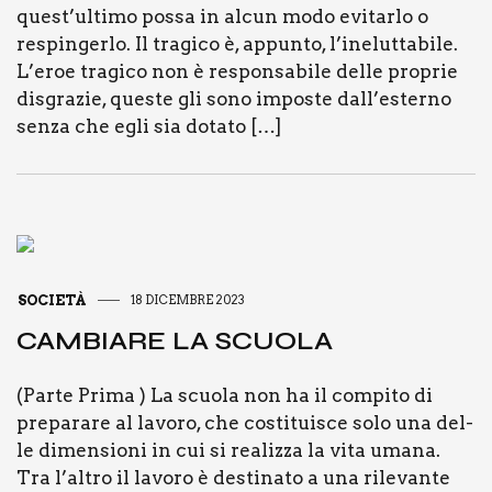
quest’ultimo pos­sa in alcun modo evi­tar­lo o
respin­ger­lo. Il tra­gi­co è, appun­to, l’ineluttabile.
L’eroe tra­gi­co non è respon­sa­bi­le del­le pro­prie
disgra­zie, que­ste gli sono impo­ste dall’esterno
sen­za che egli sia dota­to […]
SOCIETÀ
18 DICEMBRE 2023
CAM­BIA­RE LA SCUO­LA
(Par­te Pri­ma ) La scuo­la non ha il com­pi­to di
pre­pa­ra­re al lavo­ro, che costi­tui­sce solo una del­
le dimen­sio­ni in cui si rea­liz­za la vita uma­na.
Tra l’altro il lavo­ro è desti­na­to a una rile­van­te