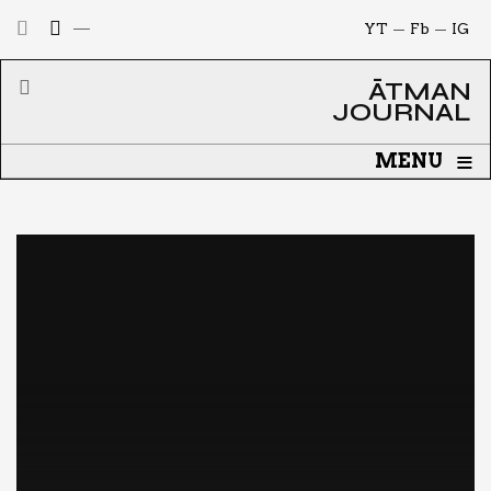
YT
Fb
IG
ĀTMAN
JOURNAL
≡
MENU