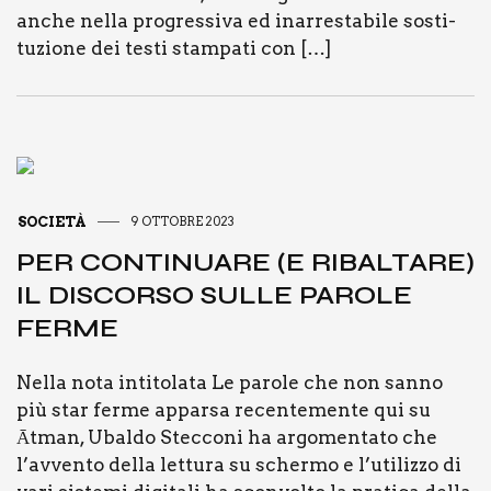
anche nel­la pro­gres­si­va ed inar­re­sta­bi­le sosti­
tu­zio­ne dei testi stam­pa­ti con […]
SOCIETÀ
9 OTTOBRE 2023
PER CON­TI­NUA­RE (E RIBAL­TA­RE)
IL DISCOR­SO SUL­LE PARO­LE
FER­ME
Nel­la nota inti­to­la­ta Le paro­le che non san­no
più star fer­me appar­sa recen­te­men­te qui su
Ātman, Ubal­do Stec­co­ni ha argo­men­ta­to che
l’avvento del­la let­tu­ra su scher­mo e l’utilizzo di