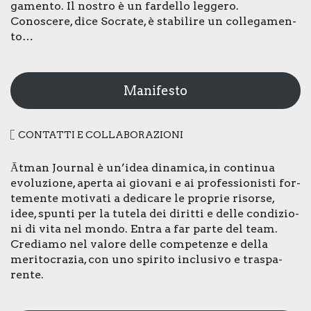
ga­men­to. Il nostro è un far­del­lo leg­ge­ro.
Cono­sce­re, dice Socra­te, è sta­bi­li­re un col­le­ga­men­
to…
Manifesto
CON­TAT­TI E COL­LA­BO­RA­ZIO­NI
Ātman Jour­nal è un’idea dina­mi­ca, in con­ti­nua
evo­lu­zio­ne, aper­ta ai gio­va­ni e ai pro­fes­sio­ni­sti for­
te­men­te moti­va­ti a dedi­ca­re le pro­prie risor­se,
idee, spun­ti per la tute­la dei dirit­ti e del­le con­di­zio­
ni di vita nel mon­do. Entra a far par­te del team.
Cre­dia­mo nel valo­re del­le com­pe­ten­ze e del­la
meri­to­cra­zia, con uno spi­ri­to inclu­si­vo e tra­spa­
ren­te.