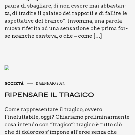
pau­ra di sba­glia­re, di non esse­re mai abba­stan­
za, di tra­di­re il gala­teo dei rap­por­ti e di fal­li­re le
aspet­ta­ti­ve del bran­co”. Insom­ma, una paro­la
nuo­va rife­ri­ta ad una sen­sa­zio­ne che pri­ma for­
se nean­che esi­ste­va, o che – come […]
SOCIETÀ
11 GENNAIO 2024
RIPEN­SA­RE IL TRA­GI­CO
Come rap­pre­sen­ta­re il tra­gi­co, ovve­ro
l’ineluttabile, oggi? Chia­ria­mo pre­li­mi­nar­men­te
cosa inten­do con “tra­gi­co”: tra­gi­co è tut­to ciò
che di dolo­ro­so s’impone all’eroe sen­za che