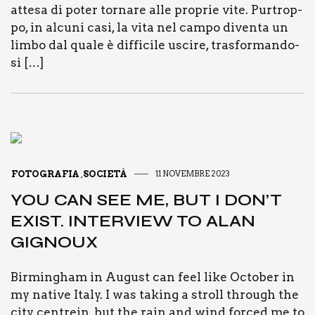
atte­sa di poter tor­na­re alle pro­prie vite. Pur­trop­
po, in alcu­ni casi, la vita nel cam­po diven­ta un
lim­bo dal qua­le è dif­fi­ci­le usci­re, tra­sfor­man­do­
si […]
FOTOGRAFIA
SOCIETÀ
11 NOVEMBRE 2023
,
YOU CAN SEE ME, BUT I DON’T
EXI­ST. INTER­VIEW TO ALAN
GIGNOUX
Bir­min­gham in Augu­st can feel like Octo­ber in
my nati­ve Ita­ly. I was taking a stroll throu­gh the
city cen­trein, but the rain and wind for­ced me to