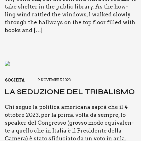
take shel­ter in the public libra­ry. As the how­
ling wind rat­tled the win­do­ws, I wal­ked slo­w­ly
throu­gh the hall­ways on the top floor fil­led with
books and […]
SOCIETÀ
9 NOVEMBRE 2023
LA SEDU­ZIO­NE DEL TRI­BA­LI­SMO
Chi segue la poli­ti­ca ame­ri­ca­na saprà che il 4
otto­bre 2023, per la pri­ma vol­ta da sem­pre, lo
spea­ker del Con­gres­so (gros­so modo equi­va­len­
te a quel­lo che in Ita­lia è il Pre­si­den­te del­la
Came­ra) è sta­to sfi­du­cia­to da un voto in aula.