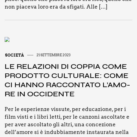
non pia­ce­va loro era da sfi­ga­ti. Alle […]
SOCIETÀ
21 SETTEMBRE 2023
LE RELA­ZIO­NI DI COP­PIA COME
PRO­DOT­TO CUL­TU­RA­LE: COME
CI HAN­NO RAC­CON­TA­TO L’A­MO­
RE IN OCCI­DEN­TE
Per le espe­rien­ze vis­su­te, per edu­ca­zio­ne, per i
film visti e i libri let­ti, per le can­zo­ni ascol­ta­te e
per aver ascol­ta­to gli altri, una con­ce­zio­ne
dell’amore si è indub­bia­men­te instau­ra­ta nel­la