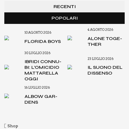
RECENTI
POPOLARI
4 AGOSTO 2026
10 AGOSTO 2026
ALO­NE TOGE­
FLO­RI­DA BOYS
THER
30 LUGLIO 2026
23 LUGLIO 2026
IBRI­DI CON­NU­
BI: L’O­MI­CI­DIO
IL SUO­NO DEL
MAT­TA­REL­LA
DIS­SEN­SO
OGGI
16 LUGLIO 2026
ALBOW GAR­
DENS
Shop