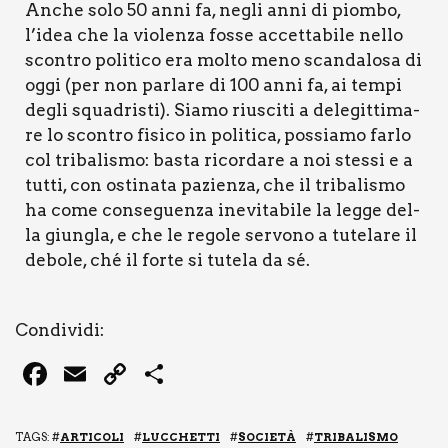
Anche solo 50 anni fa, negli anni di piom­bo,
l’i­dea che la vio­len­za fos­se accet­ta­bi­le nel­lo
scon­tro poli­ti­co era mol­to meno scan­da­lo­sa di
oggi (per non par­la­re di 100 anni fa, ai tem­pi
degli squa­dri­sti). Sia­mo riu­sci­ti a dele­git­ti­ma­
re lo scon­tro fisi­co in poli­ti­ca, pos­sia­mo far­lo
col tri­ba­li­smo: basta ricor­da­re a noi stes­si e a
tut­ti, con osti­na­ta pazien­za, che il tri­ba­li­smo
ha come con­se­guen­za ine­vi­ta­bi­le la leg­ge del­
la giun­gla, e che le rego­le ser­vo­no a tute­la­re il
debo­le, ché il for­te si tute­la da sé.
Con­di­vi­di:
F
E
C
C
a
m
o
o
c
ai
p
n
TAGS: #
ARTICOLI
#
LUCCHETTI
#
SOCIETÀ
#
TRIBALISMO