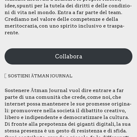
idee, spun­ti per la tute­la dei dirit­ti e del­le con­di­zio­
ni di vita nel mon­do. Entra a far par­te del team.
Cre­dia­mo nel valo­re del­le com­pe­ten­ze e del­la
meri­to­cra­zia, con uno spi­ri­to inclu­si­vo e tra­spa­
ren­te.
Collabora
SOSTIE­NI ĀTMAN JOUR­NAL
Soste­ne­re Ātman Jour­nal vuol dire entra­re a far
par­te di una comu­ni­tà che cre­de, come noi, che
inter­net pos­sa man­te­ne­re le sue pro­mes­se ori­gi­na­
li: pro­muo­ve­re nel­la socie­tà il dibat­ti­to crea­ti­vo,
libe­ro e indi­pen­den­te e demo­cra­tiz­za­re la cul­tu­ra.
Di fron­te alla pre­po­ten­za dei gigan­ti digi­ta­li, la sua
stes­sa pre­sen­za è un gesto di resi­sten­za e di sfi­da.