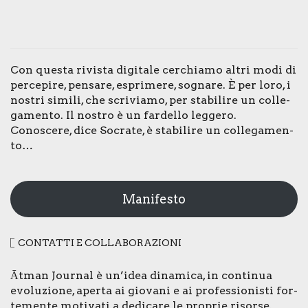
Con que­sta rivi­sta digi­ta­le cer­chia­mo altri modi di
per­ce­pi­re, pen­sa­re, espri­me­re, sogna­re. È per loro, i
nostri simi­li, che scri­via­mo, per sta­bi­li­re un col­le­
ga­men­to. Il nostro è un far­del­lo leg­ge­ro.
Cono­sce­re, dice Socra­te, è sta­bi­li­re un col­le­ga­men­
to…
Manifesto
CON­TAT­TI E COL­LA­BO­RA­ZIO­NI
Ātman Jour­nal è un’idea dina­mi­ca, in con­ti­nua
evo­lu­zio­ne, aper­ta ai gio­va­ni e ai pro­fes­sio­ni­sti for­
te­men­te moti­va­ti a dedi­ca­re le pro­prie risor­se,