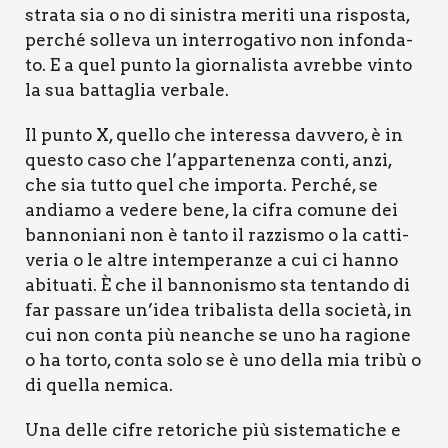
stra­ta sia o no di sini­stra meri­ti una rispo­sta,
per­ché sol­le­va un inter­ro­ga­ti­vo non infon­da­
to. E a quel pun­to la gior­na­li­sta avreb­be vin­to
la sua bat­ta­glia ver­ba­le.
Il pun­to X, quel­lo che inte­res­sa dav­ve­ro, è in
que­sto caso che l’ap­par­te­nen­za con­ti, anzi,
che sia tut­to quel che impor­ta. Per­ché, se
andia­mo a vede­re bene, la cifra comu­ne dei
ban­no­nia­ni non è tan­to il raz­zi­smo o la cat­ti­
ve­ria o le altre intem­pe­ran­ze a cui ci han­no
abi­tua­ti. È che il ban­no­ni­smo sta ten­tan­do di
far pas­sa­re un’i­dea tri­ba­li­sta del­la socie­tà, in
cui non con­ta più nean­che se uno ha ragio­ne
o ha tor­to, con­ta solo se è uno del­la mia tri­bù o
di quel­la nemi­ca.
Una del­le cifre reto­ri­che più siste­ma­ti­che e