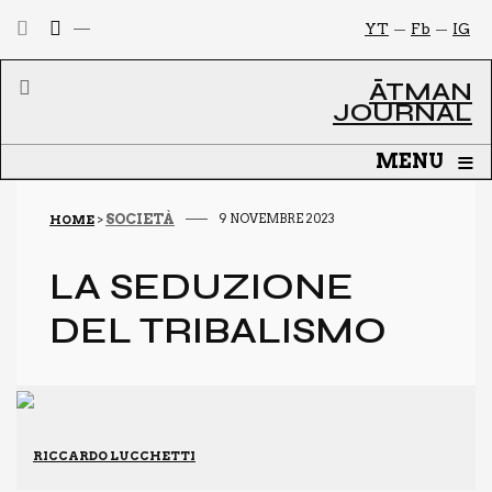
YT
Fb
IG
ĀTMAN
JOURNAL
≡
MENU
SOCIETÀ
9 NOVEMBRE 2023
HOME
>
LA SEDU­ZIO­NE
DEL TRI­BA­LI­SMO
RICCARDO LUCCHETTI