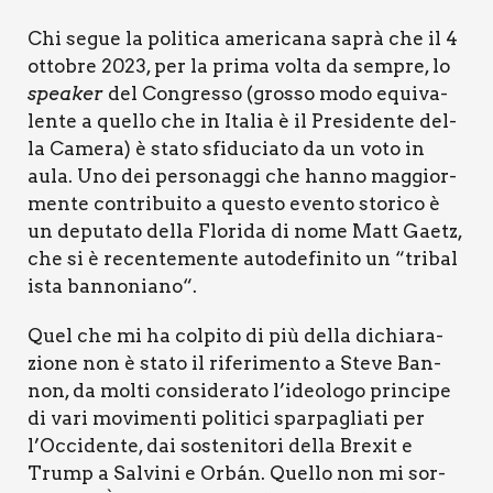
Chi segue la poli­ti­ca ame­ri­ca­na saprà che il 4
otto­bre 2023, per la pri­ma vol­ta da sem­pre, lo
spea­ker
del Con­gres­so (gros­so modo equi­va­
len­te a quel­lo che in Ita­lia è il Pre­si­den­te del­
la Came­ra) è sta­to sfi­du­cia­to da un voto in
aula. Uno dei per­so­nag­gi che han­no mag­gior­
men­te con­tri­bui­to a que­sto even­to sto­ri­co è
un depu­ta­to del­la Flo­ri­da di nome Matt Gae­tz,
che si è recen­te­men­te auto­de­fi­ni­to un “tri­ba­l
i­sta ban­no­nia­no“.
Quel che mi ha col­pi­to di più del­la dichia­ra­
zio­ne non è sta­to il rife­ri­men­to a Ste­ve Ban­
non, da mol­ti con­si­de­ra­to l’ideologo prin­ci­pe
di vari movi­men­ti poli­ti­ci spar­pa­glia­ti per
l’Occidente, dai soste­ni­to­ri del­la Bre­xit e
Trump a Sal­vi­ni e Orbán. Quel­lo non mi sor­