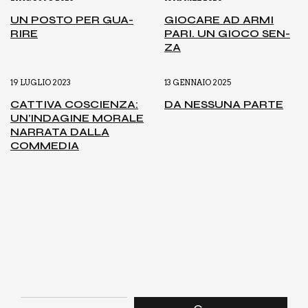
UN POSTO PER GUA­
GIO­CA­RE AD ARMI
RI­RE
PARI. UN GIO­CO SEN­
ZA
19 LUGLIO 2023
13 GENNAIO 2025
CAT­TI­VA COSCIEN­ZA:
DA NES­SU­NA PAR­TE
UN’IN­DA­GI­NE MORA­LE
NAR­RA­TA DAL­LA
COM­ME­DIA