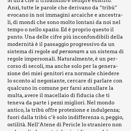
Si dirà che il tri­ba­li­smo è sem­pre esi­sti­to.
Anzi, tut­te le paro­le che deri­va­no da “tri­bù”
evo­ca­no in noi imma­gi­ni arcai­che e ance­stra­
li, di mon­di che sono mol­to lon­ta­ni da noi nel
tem­po o nel­lo spa­zio. Ed è pro­prio que­sto il
pun­to. Una del­le cifre più incon­fon­di­bi­li del­la
moder­ni­tà è il pas­sag­gio pro­gres­si­vo da un
siste­ma di rego­le
ad per­so­nam
a un siste­ma di
rego­le imper­so­na­li. Natu­ral­men­te, è un per­
cor­so di seco­li, ma anche solo per la gene­ra­
zio­ne dei miei geni­to­ri era nor­ma­le chie­de­re
lo scon­to al nego­zian­te, cer­ca­re di par­la­re con
qual­cu­no in comu­ne per far­si annul­la­re la
mul­ta, ave­re il macel­la­io di fidu­cia che ti
tene­va da par­te i pez­zi miglio­ri. Nel mon­do
anti­co, la tri­bù offre pro­te­zio­ne e indul­gen­za;
fuo­ri dal­la tri­bù c’è solo indif­fe­ren­za o, peg­gio,
osti­li­tà. Nell’Atene di Peri­cle lo stra­nie­ro non