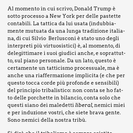
Al momen­to in cui scri­vo, Donald Trump è
sot­to pro­ces­so a New York per del­le pastet­te
con­ta­bi­li. La tat­ti­ca da lui usa­ta (indub­bia­
men­te mutua­ta da una lun­ga tra­di­zio­ne ita­lia­
na, di cui Sil­vio Ber­lu­sco­ni è sta­to uno degli
inter­pre­ti più vir­tuo­si­sti­ci) è, al momen­to, di
dele­git­ti­ma­re i suoi giu­di­ci anche, e soprat­tut­
to, sul pia­no per­so­na­le. Da un lato, que­sto è
cer­ta­men­te un tat­ti­ci­smo pro­ces­sua­le, ma è
anche una riaf­fer­ma­zio­ne impli­ci­ta (e che per
que­sto toc­ca cor­de più pro­fon­de e sen­si­bi­li)
del prin­ci­pio tri­ba­li­sti­co: non con­ta se ho fat­
to del­le por­chet­te in bilan­cio, con­ta solo che
que­sti sia­no dei male­det­ti
libe­ral
, nemi­ci miei
e per indu­zio­ne vostri, che sie­te bra­va gen­te.
Sono nemi­ci del­la nostra tri­bù.