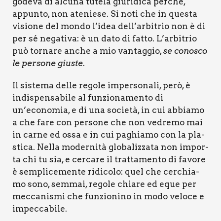
gode­va di alcu­na tute­la giu­ri­di­ca per­ché,
appun­to, non ate­nie­se. Si noti che in que­sta
visio­ne del mon­do l’idea dell’arbitrio non è di
per sé nega­ti­va: è un dato di fat­to. L’arbitrio
può tor­na­re anche a mio van­tag­gio,
se cono­sco
le per­so­ne giu­ste
.
Il siste­ma del­le rego­le imper­so­na­li, però, è
indi­spen­sa­bi­le al fun­zio­na­men­to di
un’economia, e di una socie­tà, in cui abbia­mo
a che fare con per­so­ne che non vedre­mo mai
in car­ne ed ossa e in cui paghia­mo con la pla­
sti­ca. Nel­la moder­ni­tà glo­ba­liz­za­ta non impor­
ta chi tu sia, e cer­ca­re il trat­ta­men­to di favo­re
è sem­pli­ce­men­te ridi­co­lo: quel che cer­chia­
mo sono, sem­mai, rego­le chia­re ed eque per
mec­ca­ni­smi che fun­zio­ni­no in modo velo­ce e
impec­ca­bi­le.