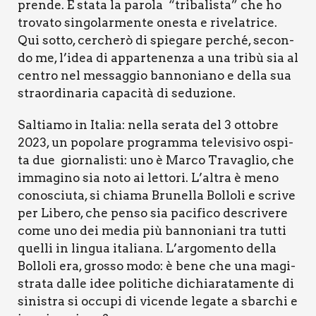
pren­de. È sta­ta la paro­la “tri­ba­li­sta” che ho
tro­va­to sin­go­lar­men­te one­sta e rive­la­tri­ce.
Qui sot­to, cer­che­rò di spie­ga­re per­ché, secon­
do me, l’idea di appar­te­nen­za a una tri­bù sia al
cen­tro nel mes­sag­gio ban­no­nia­no e del­la sua
straor­di­na­ria capa­ci­tà di sedu­zio­ne.
Sal­tia­mo in Ita­lia: nel­la sera­ta del 3 otto­bre
2023, un popo­la­re pro­gram­ma tele­vi­si­vo ospi­
ta due gior­na­li­sti: uno è Mar­co Tra­va­glio, che
imma­gi­no sia noto ai let­to­ri. L’altra è meno
cono­sciu­ta, si chia­ma Bru­nel­la Bol­lo­li e scri­ve
per Libe­ro, che pen­so sia paci­fi­co descri­ve­re
come uno dei media più ban­no­nia­ni tra tut­ti
quel­li in lin­gua ita­lia­na. L’argomento del­la
Bol­lo­li era, gros­so modo: è bene che una magi­
stra­ta dal­le idee poli­ti­che dichia­ra­ta­men­te di
sini­stra si occu­pi di vicen­de lega­te a sbar­chi e