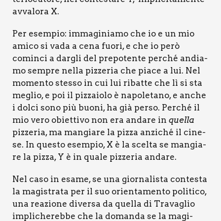
avva­lo­ra X.
Per esem­pio: imma­gi­nia­mo che io e un mio
ami­co si vada a cena fuo­ri, e che io però
comin­ci a dar­gli del pre­po­ten­te per­ché andia­
mo sem­pre nel­la piz­ze­ria che pia­ce a lui. Nel
momen­to stes­so in cui lui ribat­te che lì si sta
meglio, e poi il piz­za­io­lo è napo­le­ta­no, e anche
i dol­ci sono più buo­ni, ha già per­so. Per­ché il
mio vero obiet­ti­vo non era anda­re in
quel­la
piz­ze­ria, ma man­gia­re la piz­za anzi­ché il cine­
se. In que­sto esem­pio, X è la scel­ta se man­gia­
re la piz­za, Y è in qua­le piz­ze­ria anda­re.
Nel caso in esa­me, se una gior­na­li­sta con­te­sta
la magi­stra­ta per il suo orien­ta­men­to poli­ti­co,
una rea­zio­ne diver­sa da quel­la di Tra­va­glio
impli­che­reb­be che la doman­da se la magi­