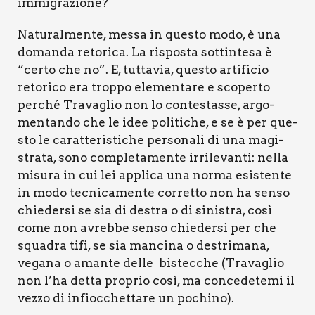
immi­gra­zio­ne?
Natu­ral­men­te, mes­sa in que­sto modo, è una
doman­da reto­ri­ca. La rispo­sta sot­tin­te­sa è
“cer­to che no”. E, tut­ta­via, que­sto arti­fi­cio
reto­ri­co era trop­po ele­men­ta­re e sco­per­to
per­ché Tra­va­glio non lo con­te­stas­se, argo­
men­tan­do che le idee poli­ti­che, e se è per que­
sto le carat­te­ri­sti­che per­so­na­li di una magi­
stra­ta, sono com­ple­ta­men­te irri­le­van­ti: nel­la
misu­ra in cui lei appli­ca una nor­ma esi­sten­te
in modo tec­ni­ca­men­te cor­ret­to non ha sen­so
chie­der­si se sia di destra o di sini­stra, così
come non avreb­be sen­so chie­der­si per che
squa­dra tifi, se sia man­ci­na o destri­ma­na,
vega­na o aman­te del­le bistec­che (Tra­va­glio
non l’ha det­ta pro­prio così, ma con­ce­de­te­mi il
vez­zo di infioc­chet­ta­re un pochi­no).