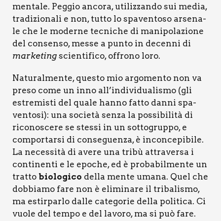
men­ta­le. Peg­gio anco­ra, uti­liz­zan­do sui media,
tra­di­zio­na­li e non, tut­to lo spa­ven­to­so arse­na­
le che le moder­ne tec­ni­che di mani­po­la­zio­ne
del con­sen­so, mes­se a pun­to in decen­ni di
mar­ke­ting
scien­ti­fi­co, offro­no loro.
Natu­ral­men­te, que­sto mio argo­men­to non va
pre­so come un inno all’individualismo (gli
estre­mi­sti del qua­le han­no fat­to dan­ni spa­
ven­to­si): una socie­tà sen­za la pos­si­bi­li­tà di
rico­no­sce­re se stes­si in un sot­to­grup­po, e
com­por­tar­si di con­se­guen­za, è incon­ce­pi­bi­le.
La neces­si­tà di ave­re una tri­bù attra­ver­sa i
con­ti­nen­ti e le epo­che, ed è pro­ba­bil­men­te un
trat­to
bio­lo­gi­co
del­la men­te uma­na. Quel che
dob­bia­mo fare non è eli­mi­na­re il tri­ba­li­smo,
ma estir­par­lo dal­le cate­go­rie del­la poli­ti­ca. Ci
vuo­le del tem­po e del lavo­ro, ma si può fare.