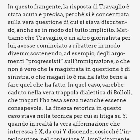
In que­sto fran­gen­te, la rispo­sta di Tra­va­glio è
sta­ta acu­ta e pre­ci­sa, per­ché si è con­cen­tra­ta
sul­la vera que­stio­ne di cui si sta­va discu­ten­
do, anche se in modo del tut­to impli­ci­to. Met­
tia­mo che Tra­va­glio, o un altro gior­na­li­sta per
lui, aves­se comin­cia­to a ribat­te­re in modo
diver­so: soste­nen­do, ad esem­pio, degli argo­
men­ti “pro­gres­si­sti” sull’immigrazione, o che
non è vero che la magi­stra­ta in que­stio­ne è di
sini­stra, o che maga­ri lo è ma ha fat­to bene a
fare quel che ha fat­to. In quel caso, sareb­be
cadu­to nel­la vera trap­po­la dia­let­ti­ca di Bol­lo­li,
che maga­ri l’ha tesa sen­za nean­che esser­ne
con­sa­pe­vo­le. La finez­za reto­ri­ca in que­sto
caso sta­va nel­la tec­ni­ca per cui si liti­ga su Y,
quan­do in real­tà la vera affer­ma­zio­ne che
inte­res­sa è X, da cui Y discen­de, cosic­ché l’in­
ter­lo­cu­to­re, nel con­te­sta­re Y, impli­ci­ta­men­te