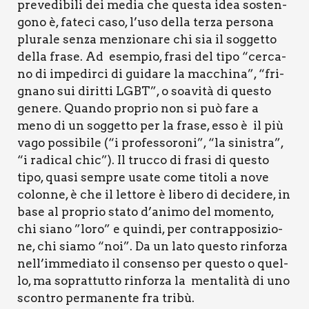
pre­ve­di­bi­li dei media che que­sta idea sosten­
go­no è, fate­ci caso, l’uso del­la ter­za per­so­na
plu­ra­le sen­za men­zio­na­re chi sia il sog­get­to
del­la fra­se. Ad esem­pio, fra­si del tipo “cer­ca­
no di impe­dir­ci di gui­da­re la mac­chi­na”, “fri­
gna­no sui dirit­ti LGBT”, o soa­vi­tà di que­sto
gene­re. Quan­do pro­prio non si può fare a
meno di un sog­get­to per la fra­se, esso è il più
vago pos­si­bi­le (“i pro­fes­so­ro­ni”, “la sini­stra”,
“i radi­cal chic”). Il truc­co di fra­si di que­sto
tipo, qua­si sem­pre usa­te come tito­li a nove
colon­ne, è che il let­to­re è libe­ro di deci­de­re, in
base al pro­prio sta­to d’animo del momen­to,
chi sia­no ”loro” e quin­di, per con­trap­po­si­zio­
ne, chi sia­mo “noi”. Da un lato que­sto rin­for­za
nell’immediato il con­sen­so per que­sto o quel­
lo, ma soprat­tut­to rin­for­za la men­ta­li­tà di uno
scon­tro per­ma­nen­te fra tri­bù.