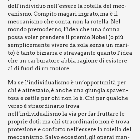
dell’individuo nell’essere la rotel­la del mec­
ca­ni­smo. Com­pi­to maga­ri ingra­to, ma è il
mec­ca­ni­smo che con­ta, non la rotel­la. Nel
mon­do pre­mo­der­no, l’idea che una don­na
pos­sa voler pren­de­re il pre­mio Nobel (o più
sem­pli­ce­men­te vive­re da sola sen­za un mari­
to) è tan­to biz­zar­ra e stra­va­gan­te quan­to l’idea
che un car­bu­ra­to­re abbia ragio­ne di esi­ste­re
al di fuo­ri di un moto­re.
Ma se l’individualismo è un’opportunità per
chi è attrez­za­to, è anche una giun­gla spa­ven­
to­sa e osti­le per chi non lo è. Chi per qual­che
ver­so è straor­di­na­rio tro­va
nell’individualismo la via per far frut­ta­re le
pro­prie doti; ma chi straor­di­na­rio non è tro­va
pro­te­zio­ne e con­for­to nell’essere la rotel­la del
mec­ca­ni­smo. Sal­vo ecce­zio­ni, gli ope­rai man­