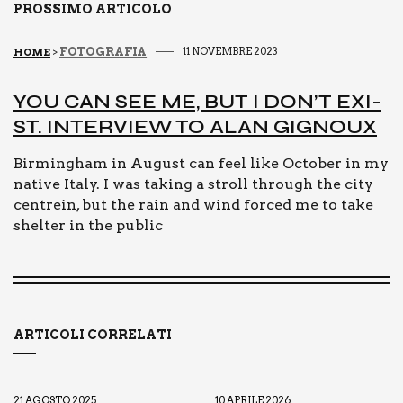
PROSSIMO ARTICOLO
FOTOGRAFIA
11 NOVEMBRE 2023
HOME
>
YOU CAN SEE ME, BUT I DON’T EXI­
ST. INTER­VIEW TO ALAN GIGNOUX
Birmingham in August can feel like October in my
native Italy. I was taking a stroll through the city
centrein, but the rain and wind forced me to take
shelter in the public
ARTICOLI CORRELATI
21 AGOSTO 2025
10 APRILE 2026