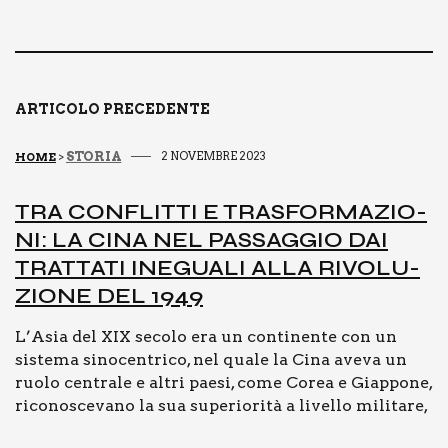
e
l
y
di
b
Li
vi
o
n
di
o
k
ARTICOLO PRECEDENTE
k
STORIA
2 NOVEMBRE 2023
HOME
>
TRA CON­FLIT­TI E TRA­SFOR­MA­ZIO­
NI: LA CINA NEL PAS­SAG­GIO DAI
TRAT­TA­TI INE­GUA­LI ALLA RIVO­LU­
ZIO­NE DEL 1949
L’Asia del XIX secolo era un continente con un
sistema sinocentrico, nel quale la Cina aveva un
ruolo centrale e altri paesi, come Corea e Giappone,
riconoscevano la sua superiorità a livello militare,