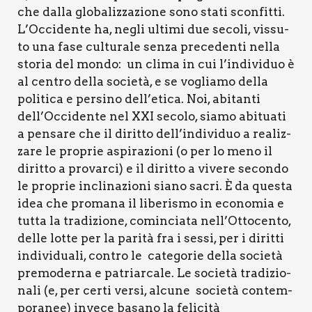
che dal­la glo­ba­liz­za­zio­ne sono sta­ti scon­fit­ti.
L’Occidente ha, negli ulti­mi due seco­li, vis­su­
to una fase cul­tu­ra­le sen­za pre­ce­den­ti nel­la
sto­ria del mon­do: un cli­ma in cui l’individuo è
al cen­tro del­la socie­tà, e se voglia­mo del­la
poli­ti­ca e per­si­no dell’etica. Noi, abi­tan­ti
dell’Occidente nel XXI seco­lo, sia­mo abi­tua­ti
a pen­sa­re che il dirit­to dell’individuo a rea­liz­
za­re le pro­prie aspi­ra­zio­ni (o per lo meno il
dirit­to a pro­var­ci) e il dirit­to a vive­re secon­do
le pro­prie incli­na­zio­ni sia­no sacri. È da que­sta
idea che pro­ma­na il libe­ri­smo in eco­no­mia e
tut­ta la tra­di­zio­ne, comin­cia­ta nell’Ottocento,
del­le lot­te per la pari­tà fra i ses­si, per i dirit­ti
indi­vi­dua­li, con­tro le cate­go­rie del­la socie­tà
pre­mo­der­na e patriar­ca­le. Le socie­tà tra­di­zio­
na­li (e, per cer­ti ver­si, alcu­ne socie­tà con­tem­
po­ra­nee) inve­ce basa­no la feli­ci­tà