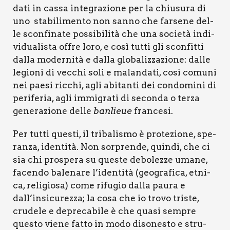
da­ti in cas­sa inte­gra­zio­ne per la chiu­su­ra di
uno sta­bi­li­men­to non san­no che far­se­ne del­
le scon­fi­na­te pos­si­bi­li­tà che una socie­tà indi­
vi­dua­li­sta offre loro, e così tut­ti gli scon­fit­ti
dal­la moder­ni­tà e dal­la glo­ba­liz­za­zio­ne: dal­le
legio­ni di vec­chi soli e malan­da­ti, così comu­ni
nei pae­si ric­chi, agli abi­tan­ti dei con­do­mi­ni di
peri­fe­ria, agli immi­gra­ti di secon­da o ter­za
gene­ra­zio­ne del­le
ban­lieue
fran­ce­si.
Per tut­ti que­sti, il tri­ba­li­smo è pro­te­zio­ne, spe­
ran­za, iden­ti­tà. Non sor­pren­de, quin­di, che ci
sia chi pro­spe­ra su que­ste debo­lez­ze uma­ne,
facen­do bale­na­re l’identità (geo­gra­fi­ca, etni­
ca, reli­gio­sa) come rifu­gio dal­la pau­ra e
dall’insicurezza; la cosa che io tro­vo tri­ste,
cru­de­le e depre­ca­bi­le è che qua­si sem­pre
que­sto vie­ne fat­to in modo diso­ne­sto e stru­