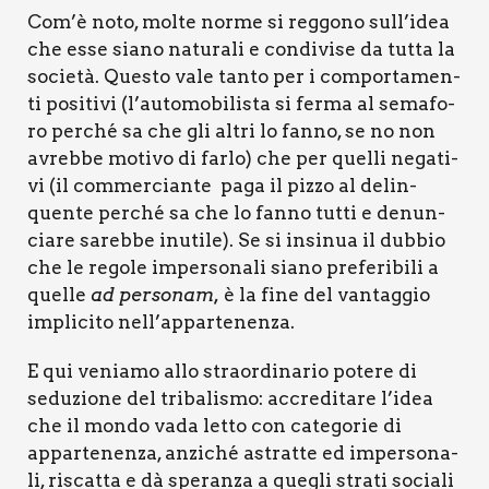
Com’è noto, mol­te nor­me si reg­go­no sull’idea
che esse sia­no natu­ra­li e con­di­vi­se da tut­ta la
socie­tà. Que­sto vale tan­to per i com­por­ta­men­
ti posi­ti­vi (l’automobilista si fer­ma al sema­fo­
ro per­ché sa che gli altri lo fan­no, se no non
avreb­be moti­vo di far­lo) che per quel­li nega­ti­
vi (il com­mer­cian­te paga il piz­zo al delin­
quen­te per­ché sa che lo fan­no tut­ti e denun­
cia­re sareb­be inu­ti­le). Se si insi­nua il dub­bio
che le rego­le imper­so­na­li sia­no pre­fe­ri­bi­li a
quel­le
ad per­so­nam,
è la fine del van­tag­gio
impli­ci­to nell’appartenenza.
E qui venia­mo allo straor­di­na­rio pote­re di
sedu­zio­ne del tri­ba­li­smo: accre­di­ta­re l’idea
che il mon­do vada let­to con cate­go­rie di
appar­te­nen­za, anzi­ché astrat­te ed imper­so­na­
li, riscat­ta e dà spe­ran­za a que­gli stra­ti socia­li