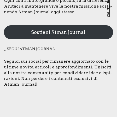
Ogni con­tri­bu­to, gran­de o pic­co­lo, fa la dif­fe­ren­za.
VAI IN ALTO
Aiu­ta­ci a man­te­ne­re viva la nostra mis­sio­ne soste­
nen­do Ātman Jour­nal oggi stes­so.
Sostieni Ātman Journal
SEGUI ĀTMAN JOUR­NAL
Segui­ci sui social per rima­ne­re aggior­na­to con le
ulti­me novi­tà, arti­co­li e appro­fon­di­men­ti. Uni­sci­ti
alla nostra com­mu­ni­ty per con­di­vi­de­re idee e ispi­
ra­zio­ni. Non per­de­re i con­te­nu­ti esclu­si­vi di
Atman Jour­nal!