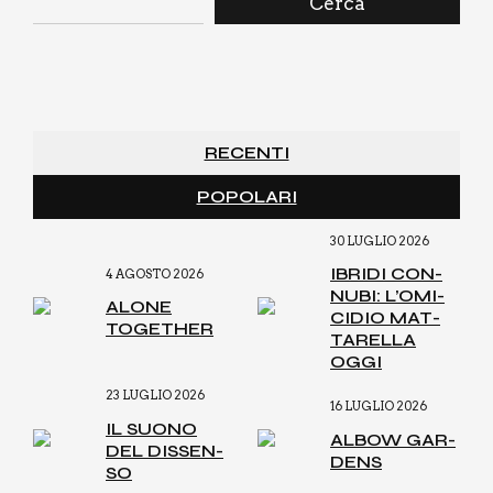
Cerca
RECENTI
POPOLARI
30 LUGLIO 2026
IBRI­DI CON­
4 AGOSTO 2026
NU­BI: L’O­MI­
ALO­NE
CI­DIO MAT­
TOGE­THER
TA­REL­LA
OGGI
23 LUGLIO 2026
16 LUGLIO 2026
IL SUO­NO
ALBOW GAR­
DEL DIS­SEN­
DENS
SO