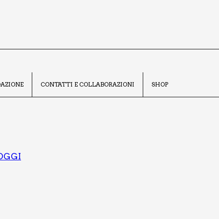
A­ZIO­NE
CON­TAT­TI E COL­LA­BO­RA­ZIO­NI
SHOP
 OGGI