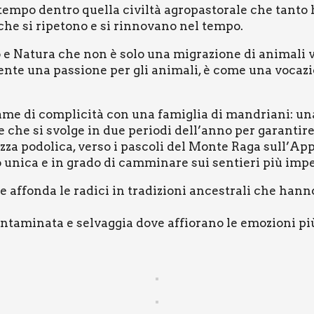
em­po den­tro quel­la civil­tà agro­pa­sto­ra­le che tan­to ha
 che si ripe­to­no e si rin­no­va­no nel tem­po.
e Natu­ra che non è solo una migra­zio­ne di ani­ma­li v
en­te una pas­sio­ne per gli ani­ma­li, è come una voca­zi
ga­me di com­pli­ci­tà con una fami­glia di man­dria­ni: una
ne che si svol­ge in due perio­di dell’anno per garan­ti­re 
raz­za podo­li­ca, ver­so i pasco­li del Mon­te Raga sull’Ap
o uni­ca e in gra­do di cam­mi­na­re sui sen­tie­ri più imper
che affon­da le radi­ci in tra­di­zio­ni ance­stra­li che h
mi­na­ta e sel­vag­gia dove affio­ra­no le emo­zio­ni più 