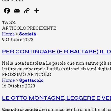
Facebook
Email
Copy
Condividi
Link
TAGS:
ARTICOLO PRECEDENTE
Home
>
Società
9 Ottobre 2023
PER CON­TI­NUA­RE (E RIBAL­TA­RE) IL
Nella nota intitolata Le parole che non sanno più
lettura su schermo e l’utilizzo di vari sistemi digita
PROSSIMO ARTICOLO
Home
>
Spettacolo
16 Ottobre 2023
LE OTTO MON­TA­GNE, LEG­GE­RE E VE
Quando si adatta un romanzo per farci un film gli os