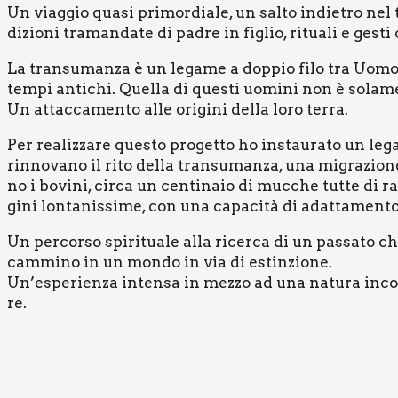
Un viag­gio qua­si pri­mor­dia­le, un sal­to indie­tro nel t
di­zio­ni tra­man­da­te di padre in figlio, ritua­li e gesti
La tran­su­man­za è un lega­me a dop­pio filo tra Uomo 
tem­pi anti­chi. Quel­la di que­sti uomi­ni non è sola­m
Un attac­ca­men­to alle ori­gi­ni del­la loro ter­ra.
Per rea­liz­za­re que­sto pro­get­to ho instau­ra­to un le
rin­no­va­no il rito del­la tran­su­man­za, una migra­zio­
no i bovi­ni, cir­ca un cen­ti­na­io di muc­che tut­te di 
gi­ni lon­ta­nis­si­me, con una capa­ci­tà di adat­ta­men­t
Un per­cor­so spi­ri­tua­le alla ricer­ca di un pas­sa­to 
cam­mi­no in un mon­do in via di estin­zio­ne.
Un’esperienza inten­sa in mez­zo ad una natu­ra incon­ta­
re.