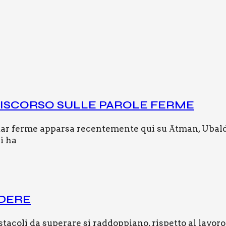
 DISCOR­SO SUL­LE PARO­LE FER­ME
 star ferme apparsa recentemente qui su Ātman, Ubal
li ha
DE­RE
tacoli da superare si raddoppiano, rispetto al lavoro