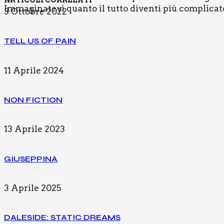
ARTICOLI CORRELATI
Immaginatevi quanto il tutto diventi più complicat
3 Ottobre 2022
TELL US OF PAIN
11 Aprile 2024
NON FIC­TION
13 Aprile 2023
GIU­SEP­PI­NA
3 Aprile 2025
DALE­SI­DE: STA­TIC DREAMS