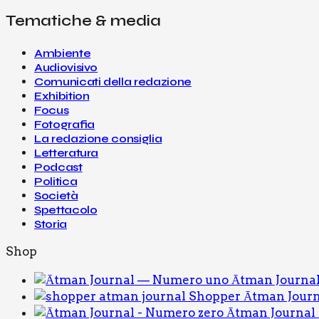
T
O
Tematiche & media
I
­
O
G
N
R
A
Ambiente
S
­
Audiovisivo
P
F
E
Comunicati della redazione
I
T
A
Exhibition
­
Focus
T
P
A
O
Fotografia
­
D
La redazione consiglia
C
­
O
C
Letteratura
­
A
Podcast
L
­
O
S
Politica
T
Società
L
Spettacolo
E
T
Storia
­
T
E
Shop
­
R
Ātman Journa
A
Shopper Ātman Journ
T
U
Ātman Journal 
­