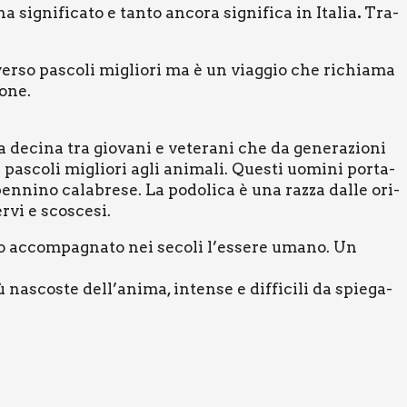
 signi­fi­ca­to e tan­to anco­ra signi­fi­ca in Ita­lia
.
Tra­
er­so pasco­li miglio­ri ma è un viag­gio che richia­ma
o­ne.
 deci­na tra gio­va­ni e vete­ra­ni che da gene­ra­zio­ni
pasco­li miglio­ri agli ani­ma­li. Que­sti uomi­ni por­ta­
pennino cala­bre­se. La podo­li­ca è una raz­za dal­le ori­
­vi e sco­sce­si.
an­no accom­pa­gna­to nei seco­li l’essere uma­no. Un
nasco­ste dell’anima, inten­se e dif­fi­ci­li da spie­ga­