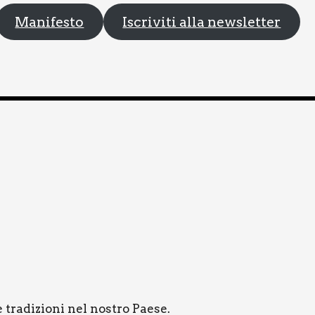
Manifesto
Iscriviti alla newsletter
 tra­di­zio­ni nel nostro Pae­se.