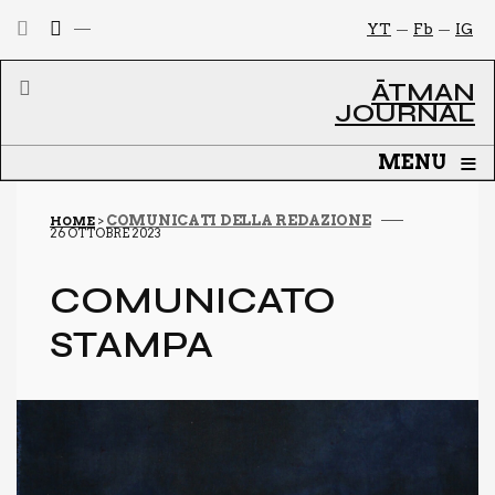
YT
Fb
IG
ĀTMAN
JOURNAL
≡
MENU
COMUNICATI DELLA REDAZIONE
HOME
>
26 OTTOBRE 2023
COMU­NI­CA­TO
STAM­PA