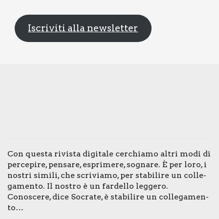
Iscriviti alla newsletter
Con que­sta rivi­sta digi­ta­le cer­chia­mo altri modi di
per­ce­pi­re, pen­sa­re, espri­me­re, sogna­re. È per loro, i
nostri simi­li, che scri­via­mo, per sta­bi­li­re un col­le­
ga­men­to. Il nostro è un far­del­lo leg­ge­ro.
Cono­sce­re, dice Socra­te, è sta­bi­li­re un col­le­ga­men­
to…