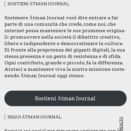
SOSTIE­NI ĀTMAN JOUR­NAL
Soste­ne­re Ātman Jour­nal vuol dire entra­re a far
par­te di una comu­ni­tà che cre­de, come noi, che
inter­net pos­sa man­te­ne­re le sue pro­mes­se ori­gi­na­
li: pro­muo­ve­re nel­la socie­tà il dibat­ti­to crea­ti­vo,
libe­ro e indi­pen­den­te e demo­cra­tiz­za­re la cul­tu­ra.
Di fron­te alla pre­po­ten­za dei gigan­ti digi­ta­li, la sua
stes­sa pre­sen­za è un gesto di resi­sten­za e di sfi­da.
Ogni con­tri­bu­to, gran­de o pic­co­lo, fa la dif­fe­ren­za.
Aiu­ta­ci a man­te­ne­re viva la nostra mis­sio­ne soste­
nen­do Ātman Jour­nal oggi stes­so.
Sostieni Ātman Journal
SEGUI ĀTMAN JOUR­NAL
VAI IN ALTO
Segui­ci sui social per rima­ne­re aggior­na­to con le