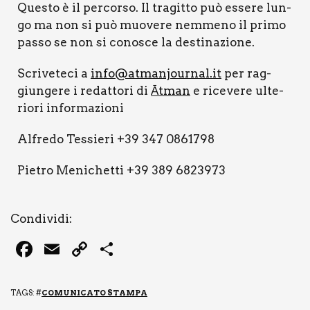
Que­sto è il per­cor­so. Il tra­git­to può esse­re lun­
go ma non si può muo­ve­re nem­me­no il pri­mo
pas­so se non si cono­sce la desti­na­zio­ne.
Scri­ve­te­ci a
info@atmanjournal.it
per rag­
giun­ge­re i redat­to­ri di
Ātman
e rice­ve­re ulte­
rio­ri infor­ma­zio­ni
Alfre­do Tes­sie­ri +39 347 0861798
Pie­tro Meni­chet­ti +39 389 6823973
Con­di­vi­di:
F
E
C
C
a
m
o
o
c
ai
p
n
TAGS: #
COMUNICATO STAMPA