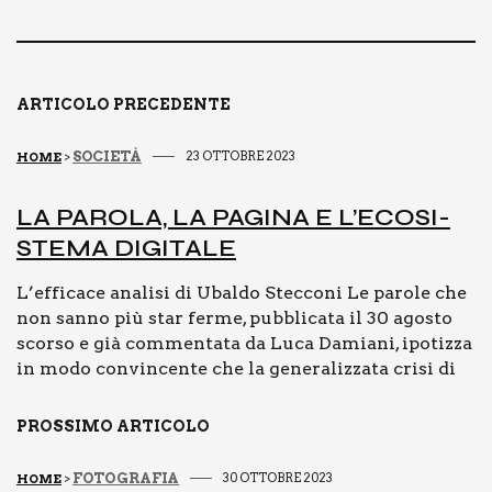
e
l
y
di
b
Li
vi
o
n
di
o
k
ARTICOLO PRECEDENTE
k
SOCIETÀ
23 OTTOBRE 2023
HOME
>
LA PARO­LA, LA PAGI­NA E L’E­CO­SI­
STE­MA DIGI­TA­LE
L’efficace analisi di Ubaldo Stecconi Le parole che
non sanno più star ferme, pubblicata il 30 agosto
scorso e già commentata da Luca Damiani, ipotizza
in modo convincente che la generalizzata crisi di
PROSSIMO ARTICOLO
FOTOGRAFIA
30 OTTOBRE 2023
HOME
>