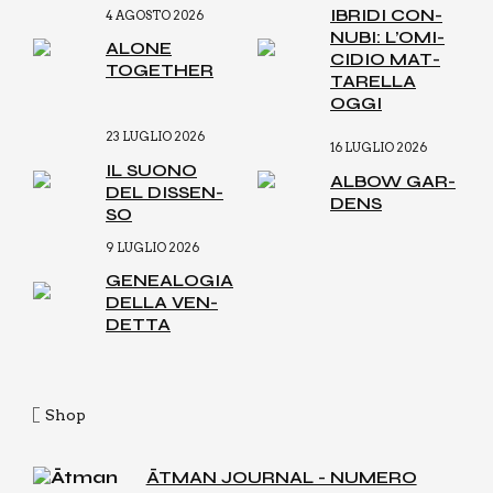
IBRI­DI CON­
4 AGOSTO 2026
NU­BI: L’O­MI­
ALO­NE
CI­DIO MAT­
TOGE­THER
TA­REL­LA
OGGI
23 LUGLIO 2026
16 LUGLIO 2026
IL SUO­NO
ALBOW GAR­
DEL DIS­SEN­
DENS
SO
9 LUGLIO 2026
GENEA­LO­GIA
DEL­LA VEN­
DET­TA
Shop
ĀTMAN JOURNAL - NUMERO