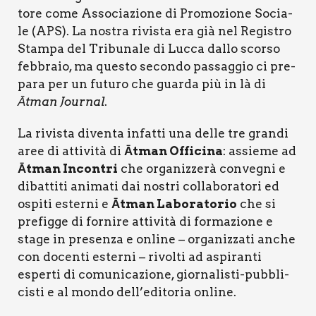
to­re come Asso­cia­zio­ne di Pro­mo­zio­ne Socia­
le (APS). La nostra rivi­sta era già nel Regi­stro
Stam­pa del Tri­bu­na­le di Luc­ca dal­lo scor­so
feb­bra­io, ma que­sto secon­do pas­sag­gio ci pre­
pa­ra per un futu­ro che guar­da più in là di
Ātman Jour­nal
.
La rivi­sta diven­ta infat­ti una del­le tre gran­di
aree di atti­vi­tà di
Ātman Offi­ci­na
: assie­me ad
Ātman Incon­tri
che orga­niz­ze­rà con­ve­gni e
dibat­ti­ti ani­ma­ti dai nostri col­la­bo­ra­to­ri ed
ospi­ti ester­ni e
Ātman Labo­ra­to­rio
che si
pre­fig­ge di for­ni­re atti­vi­tà di for­ma­zio­ne e
sta­ge in pre­sen­za e onli­ne – orga­niz­za­ti anche
con docen­ti ester­ni – rivol­ti ad aspi­ran­ti
esper­ti di comu­ni­ca­zio­ne, gior­na­li­sti-pub­bli­
ci­sti e al mon­do dell’editoria onli­ne.