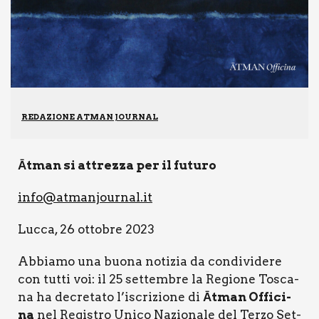
REDAZIONE ATMAN JOURNAL
Ātman si attrez­za per il futu­ro
info@atmanjournal.it
Luc­ca, 26 otto­bre 2023
Abbia­mo una buo­na noti­zia da con­di­vi­de­re
con tut­ti voi: il 25 set­tem­bre la Regio­ne Tosca­
na ha decre­ta­to l’iscrizione di
Ātman Offi­ci­
na
nel Regi­stro Uni­co Nazio­na­le del Ter­zo Set­