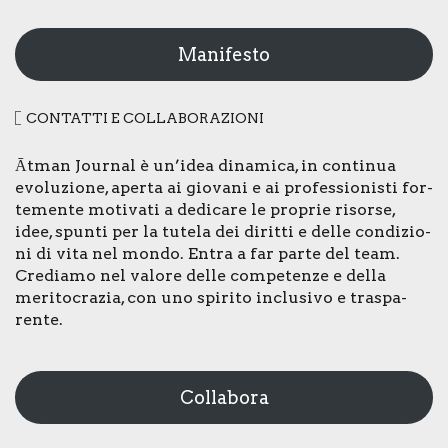
Manifesto
CON­TAT­TI E COL­LA­BO­RA­ZIO­NI
Ātman Jour­nal è un’idea dina­mi­ca, in con­ti­nua
evo­lu­zio­ne, aper­ta ai gio­va­ni e ai pro­fes­sio­ni­sti for­
te­men­te moti­va­ti a dedi­ca­re le pro­prie risor­se,
idee, spun­ti per la tute­la dei dirit­ti e del­le con­di­zio­
ni di vita nel mon­do. Entra a far par­te del team.
Cre­dia­mo nel valo­re del­le com­pe­ten­ze e del­la
meri­to­cra­zia, con uno spi­ri­to inclu­si­vo e tra­spa­
ren­te.
Collabora