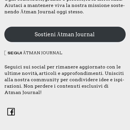
Aiu­ta­ci a man­te­ne­re viva la nostra mis­sio­ne soste­
nen­do Ātman Jour­nal oggi stes­so.
Sostieni Ātman Journal
SEGUI
ĀTMAN JOUR­NAL
Segui­ci sui social per rima­ne­re aggior­na­to con le
ulti­me novi­tà, arti­co­li e appro­fon­di­men­ti. Uni­sci­ti
alla nostra com­mu­ni­ty per con­di­vi­de­re idee e ispi­
ra­zio­ni. Non per­de­re i con­te­nu­ti esclu­si­vi di
Atman Jour­nal!