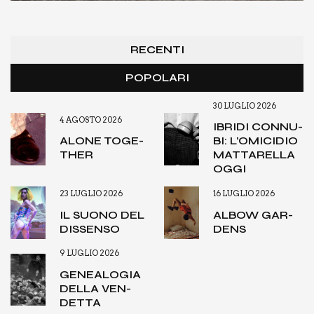
RECENTI
POPOLARI
30 LUGLIO 2026
4 AGOSTO 2026
IBRI­DI CON­NU­
ALO­NE TOGE­
BI: L’O­MI­CI­DIO
THER
MAT­TA­REL­LA
OGGI
23 LUGLIO 2026
16 LUGLIO 2026
IL SUO­NO DEL
ALBOW GAR­
DIS­SEN­SO
DENS
9 LUGLIO 2026
GENEA­LO­GIA
DEL­LA VEN­
DET­TA