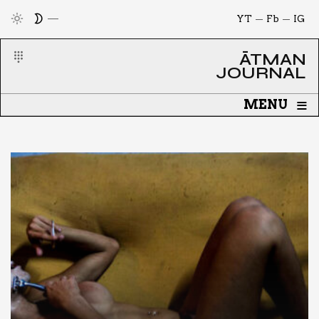
YT
Fb
IG
ĀTMAN
JOURNAL
≡
MENU