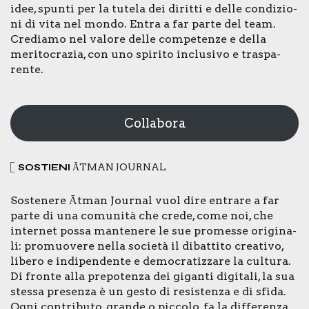
idee, spun­ti per la tute­la dei dirit­ti e del­le con­di­zio­
ni di vita nel mon­do. Entra a far par­te del team.
Cre­dia­mo nel valo­re del­le com­pe­ten­ze e del­la
meri­to­cra­zia, con uno spi­ri­to inclu­si­vo e tra­spa­
ren­te.
Collabora
SOSTIE­NI
ĀTMAN JOUR­NAL
Soste­ne­re Ātman Jour­nal vuol dire entra­re a far
par­te di una comu­ni­tà che cre­de, come noi, che
inter­net pos­sa man­te­ne­re le sue pro­mes­se ori­gi­na­
li: pro­muo­ve­re nel­la socie­tà il dibat­ti­to crea­ti­vo,
libe­ro e indi­pen­den­te e demo­cra­tiz­za­re la cul­tu­ra.
Di fron­te alla pre­po­ten­za dei gigan­ti digi­ta­li, la sua
stes­sa pre­sen­za è un gesto di resi­sten­za e di sfi­da.
Ogni con­tri­bu­to, gran­de o pic­co­lo, fa la dif­fe­ren­za.