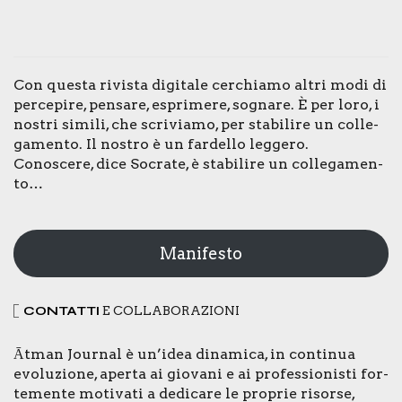
Con que­sta rivi­sta digi­ta­le cer­chia­mo altri modi di
per­ce­pi­re, pen­sa­re, espri­me­re, sogna­re. È per loro, i
nostri simi­li, che scri­via­mo, per sta­bi­li­re un col­le­
ga­men­to. Il nostro è un far­del­lo leg­ge­ro.
Cono­sce­re, dice Socra­te, è sta­bi­li­re un col­le­ga­men­
to…
Manifesto
CON­TAT­TI
E COL­LA­BO­RA­ZIO­NI
Ātman Jour­nal è un’idea dina­mi­ca, in con­ti­nua
evo­lu­zio­ne, aper­ta ai gio­va­ni e ai pro­fes­sio­ni­sti for­
te­men­te moti­va­ti a dedi­ca­re le pro­prie risor­se,