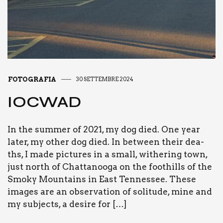
FOTOGRAFIA
30 SETTEMBRE 2024
IOC­WAD
In the sum­mer of 2021, my dog died. One year
later, my other dog died. In bet­ween their dea­
ths, I made pic­tu­res in a small, withe­ring town,
just north of Chat­ta­noo­ga on the foo­thills of the
Smo­ky Moun­tains in East Ten­nes­see. The­se
ima­ges are an obser­va­tion of soli­tu­de, mine and
my sub­jec­ts, a desi­re for […]