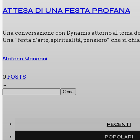
ATTE­SA DI UNA FESTA PRO­FA­NA
Una con­ver­sa­zio­ne con Dyna­mis attor­no al tema del­l
Una “festa d’arte, spi­ri­tua­li­tà, pen­sie­ro” che si chi
Stefano Menconi
0
POSTS
...
Cerca
Cerca
RECENTI
POPOLARI