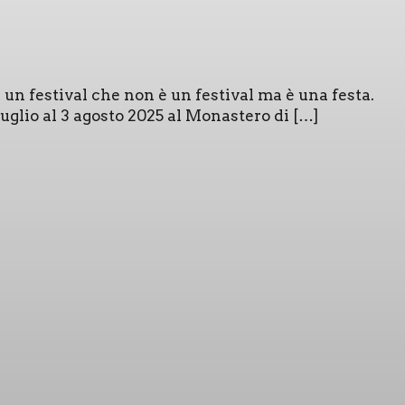
 a un festi­val che non è un festi­val ma è una festa.
1 luglio al 3 ago­sto 2025 al Mona­ste­ro di […]