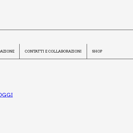
A­ZIO­NE
CON­TAT­TI E COL­LA­BO­RA­ZIO­NI
SHOP
 OGGI