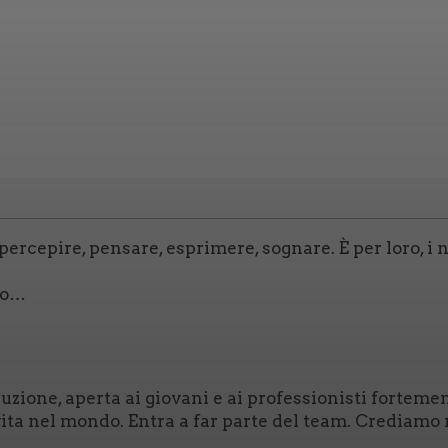
r­ce­pi­re, pen­sa­re, espri­me­re, sogna­re. È per loro, i no
­to…
o­ne, aper­ta ai gio­va­ni e ai pro­fes­sio­ni­sti for­te­men­
di vita nel mon­do. Entra a far par­te del team. Cre­dia­mo n