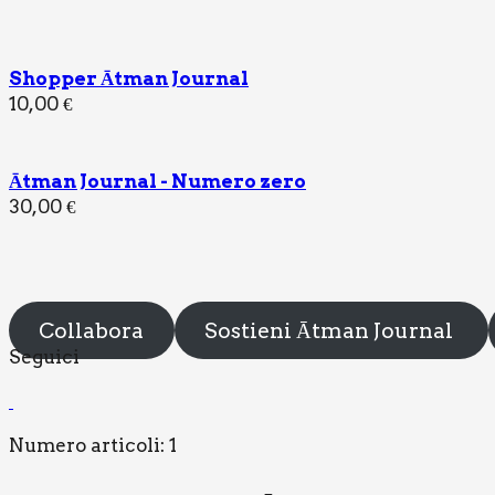
R
A
P
O
Shopper Ātman Journal
L
10,00
€
I
­
T
I
­
Ātman Journal - Numero zero
C
A
30,00
€
S
O
C
I
E
­
T
Collabora
Sostieni Ātman Journal
À
Segui­ci
S
T
O
­
R
Numero articoli: 1
I
A