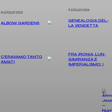
9 LUGLIO 2026
16 LUGLIO 2026
GENEA­LO­GIA DEL­
ALBOW GAR­DENS
LA VEN­DET­TA
FRA IRO­NIA, LUN­
C’E­RA­VA­MO TAN­TO
GI­MI­RAN­ZA E
AMA­TI
IMPE­RIA­LI­SMO: I