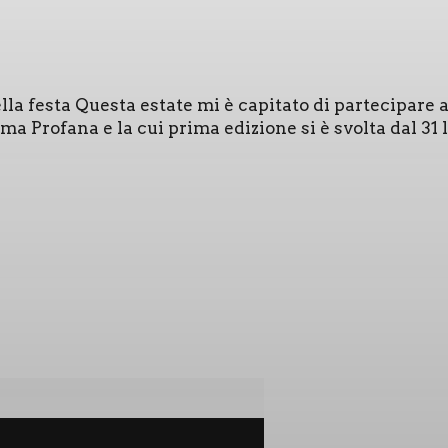
a festa Que­sta esta­te mi è capi­ta­to di par­te­ci­pa­re
a­ma Pro­fa­na e la cui pri­ma edi­zio­ne si è svol­ta dal 3