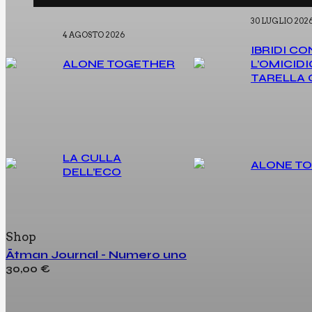
30 LUGLIO 202
4 AGOSTO 2026
IBRI­DI CON
ALO­NE TOGE­THER
L’O­MI­CI­
TA­REL­LA
LA CUL­LA
ALO­NE T
DELL’ECO
Shop
Ātman Journal - Numero uno
30,00
€