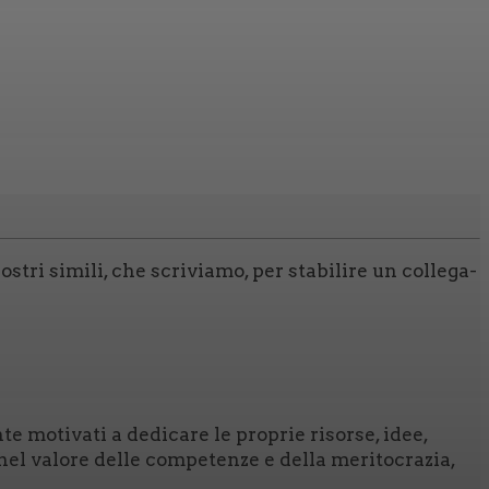
stri simi­li, che scri­via­mo, per sta­bi­li­re un col­le­ga­
te moti­va­ti a dedi­ca­re le pro­prie risor­se, idee,
el valo­re del­le com­pe­ten­ze e del­la meri­to­cra­zia,