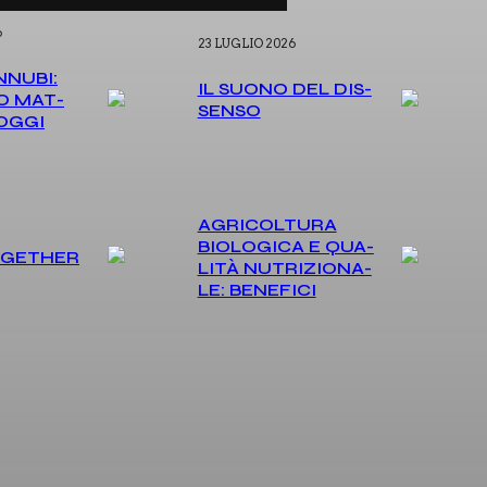
6
23 LUGLIO 2026
­NU­BI:
IL SUO­NO DEL DIS­
DIO MAT­
SEN­SO
 OGGI
AGRI­COL­TU­RA
BIO­LO­GI­CA E QUA­
OGE­THER
LI­TÀ NUTRI­ZIO­NA­
LE: BENE­FI­CI