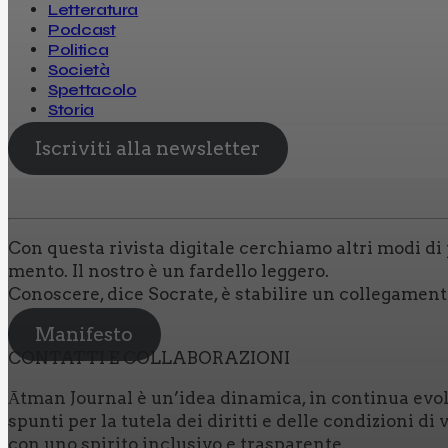
Letteratura
Podcast
Politica
Società
Spettacolo
Storia
Iscriviti alla newsletter
Con que­sta rivi­sta digi­ta­le cer­chia­mo altri modi di pe
men­to. Il nostro è un far­del­lo leg­ge­ro.
Cono­sce­re, dice Socra­te, è sta­bi­li­re un col­le­ga­men
Manifesto
CON­TAT­TI E COL­LA­BO­RA­ZIO­NI
Ātman Jour­nal è un’idea dina­mi­ca, in con­ti­nua evo­lu­zi
spun­ti per la tute­la dei dirit­ti e del­le con­di­zio­ni 
con uno spi­ri­to inclu­si­vo e tra­spa­ren­te.