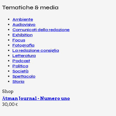
T
O
Tematiche & media
I
­
O
G
N
R
A
Ambiente
S
­
Audiovisivo
P
F
E
Comunicati della redazione
I
T
A
Exhibition
­
Focus
T
P
A
O
Fotografia
­
D
La redazione consiglia
C
­
O
C
Letteratura
­
A
Podcast
L
­
O
S
Politica
T
Società
L
Spettacolo
E
T
Storia
­
T
E
Shop
­
R
Ātman Journal - Numero uno
A
30,00
€
T
U
­