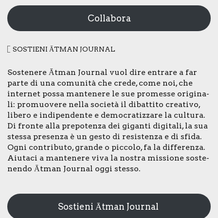
Collabora
SOSTIE­NI ĀTMAN JOUR­NAL
Soste­ne­re Ātman Jour­nal vuol dire entra­re a far
par­te di una comu­ni­tà che cre­de, come noi, che
inter­net pos­sa man­te­ne­re le sue pro­mes­se ori­gi­na­
li: pro­muo­ve­re nel­la socie­tà il dibat­ti­to crea­ti­vo,
libe­ro e indi­pen­den­te e demo­cra­tiz­za­re la cul­tu­ra.
Di fron­te alla pre­po­ten­za dei gigan­ti digi­ta­li, la sua
stes­sa pre­sen­za è un gesto di resi­sten­za e di sfi­da.
Ogni con­tri­bu­to, gran­de o pic­co­lo, fa la dif­fe­ren­za.
Aiu­ta­ci a man­te­ne­re viva la nostra mis­sio­ne soste­
nen­do Ātman Jour­nal oggi stes­so.
Sostieni Ātman Journal