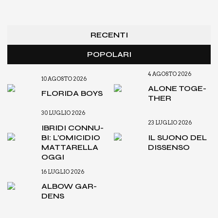
RECENTI
POPOLARI
4 AGOSTO 2026
10 AGOSTO 2026
ALO­NE TOGE­
FLO­RI­DA BOYS
THER
30 LUGLIO 2026
23 LUGLIO 2026
IBRI­DI CON­NU­
BI: L’O­MI­CI­DIO
IL SUO­NO DEL
MAT­TA­REL­LA
DIS­SEN­SO
OGGI
16 LUGLIO 2026
ALBOW GAR­
DENS