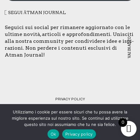
SEGUI ĀTMAN JOUR­NAL
Segui­ci sui social per rima­ne­re aggior­na­to con le
ulti­me novi­tà, arti­co­li e appro­fon­di­men­ti. Uni­sci­ti
VAI IN ALTO
alla nostra com­mu­ni­ty per con­di­vi­de­re idee e ispi­
ra­zio­ni. Non per­de­re i con­te­nu­ti esclu­si­vi di
Atman Jour­nal!
PRI­VA­CY POLI­CY
Utilizziamo i cookie per essere sicuri che tu possa avere la
© Copyright 2024 - Tutti i diritti riservati - C.F. 92073430461 -
migliore esperienza sul nostro sito. Se continui ad utilizzare
0
Web design:
SMStudio
.
questo sito noi assumiamo che tu ne sia felice.
Ok
Privacy policy