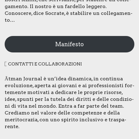
ga­men­to. Il nostro è un far­del­lo leg­ge­ro.
Cono­sce­re, dice Socra­te, è sta­bi­li­re un col­le­ga­men­
to…
Manifesto
CON­TAT­TI E COL­LA­BO­RA­ZIO­NI
Ātman Jour­nal è un’idea dina­mi­ca, in con­ti­nua
evo­lu­zio­ne, aper­ta ai gio­va­ni e ai pro­fes­sio­ni­sti for­
te­men­te moti­va­ti a dedi­ca­re le pro­prie risor­se,
idee, spun­ti per la tute­la dei dirit­ti e del­le con­di­zio­
ni di vita nel mon­do. Entra a far par­te del team.
Cre­dia­mo nel valo­re del­le com­pe­ten­ze e del­la
meri­to­cra­zia, con uno spi­ri­to inclu­si­vo e tra­spa­
ren­te.