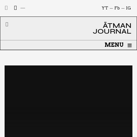
YT
Fb
IG
ĀTMAN
JOURNAL
≡
MENU