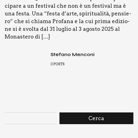
ci­pa­re a un festi­val che non è un festi­val ma è
una festa. Una “festa d’arte, spi­ri­tua­li­tà, pen­sie­
ro” che si chia­ma Pro­fa­na e la cui pri­ma edi­zio­
ne si è svol­ta dal 31 luglio al 3 ago­sto 2025 al
Mona­ste­ro di […]
Stefano Menconi
0
POSTS
Cerca