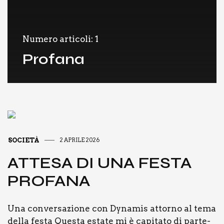
Numero articoli: 1
Profana
SOCIETÀ
2 APRILE 2026
ATTE­SA DI UNA FESTA
PRO­FA­NA
Una con­ver­sa­zio­ne con Dyna­mis attor­no al tema
del­la festa Que­sta esta­te mi è capi­ta­to di par­te­