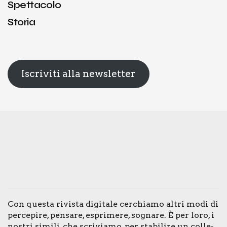
Spettacolo
Storia
Iscriviti alla newsletter
Con que­sta rivi­sta digi­ta­le cer­chia­mo altri modi di
per­ce­pi­re, pen­sa­re, espri­me­re, sogna­re. È per loro, i
nostri simi­li, che scri­via­mo, per sta­bi­li­re un col­le­