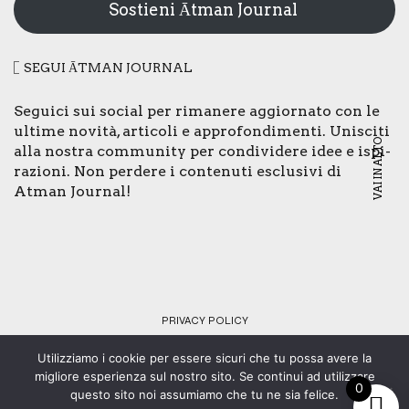
Sostieni Ātman Journal
SEGUI ĀTMAN JOUR­NAL
Segui­ci sui social per rima­ne­re aggior­na­to con le
ulti­me novi­tà, arti­co­li e appro­fon­di­men­ti. Uni­sci­ti
VAI IN ALTO
alla nostra com­mu­ni­ty per con­di­vi­de­re idee e ispi­
ra­zio­ni. Non per­de­re i con­te­nu­ti esclu­si­vi di
Atman Jour­nal!
PRI­VA­CY POLI­CY
Utilizziamo i cookie per essere sicuri che tu possa avere la
© Copyright 2024 - Tutti i diritti riservati - C.F. 92073430461 -
migliore esperienza sul nostro sito. Se continui ad utilizzare
0
Web design:
SMStudio
.
questo sito noi assumiamo che tu ne sia felice.