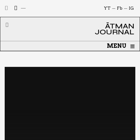
YT
Fb
IG
ĀTMAN
JOURNAL
≡
MENU