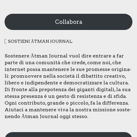
Collabora
SOSTIE­NI ĀTMAN JOUR­NAL
Soste­ne­re Ātman Jour­nal vuol dire entra­re a far
par­te di una comu­ni­tà che cre­de, come noi, che
inter­net pos­sa man­te­ne­re le sue pro­mes­se ori­gi­na­
li: pro­muo­ve­re nel­la socie­tà il dibat­ti­to crea­ti­vo,
libe­ro e indi­pen­den­te e demo­cra­tiz­za­re la cul­tu­ra.
Di fron­te alla pre­po­ten­za dei gigan­ti digi­ta­li, la sua
stes­sa pre­sen­za è un gesto di resi­sten­za e di sfi­da.
Ogni con­tri­bu­to, gran­de o pic­co­lo, fa la dif­fe­ren­za.
Aiu­ta­ci a man­te­ne­re viva la nostra mis­sio­ne soste­
nen­do Ātman Jour­nal oggi stes­so.