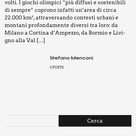
vol­ti. I gio­chi olim­pi­ci “più dif­fu­si e soste­ni­bi­li
di sem­pre” copro­no infat­ti un’area di cir­ca
22.000 km², attra­ver­san­do con­te­sti urba­ni e
mon­ta­ni pro­fon­da­men­te diver­si tra loro: da
Mila­no a Cor­ti­na d’Ampezzo, da Bor­mio e Livi­
gno alla Val […]
Stefano Menconi
0
POSTS
Cerca