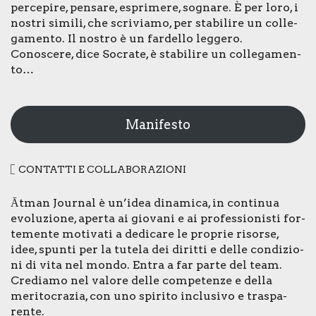
per­ce­pi­re, pen­sa­re, espri­me­re, sogna­re. È per loro, i
nostri simi­li, che scri­via­mo, per sta­bi­li­re un col­le­
ga­men­to. Il nostro è un far­del­lo leg­ge­ro.
Cono­sce­re, dice Socra­te, è sta­bi­li­re un col­le­ga­men­
to…
Manifesto
CON­TAT­TI E COL­LA­BO­RA­ZIO­NI
Ātman Jour­nal è un’idea dina­mi­ca, in con­ti­nua
evo­lu­zio­ne, aper­ta ai gio­va­ni e ai pro­fes­sio­ni­sti for­
te­men­te moti­va­ti a dedi­ca­re le pro­prie risor­se,
idee, spun­ti per la tute­la dei dirit­ti e del­le con­di­zio­
ni di vita nel mon­do. Entra a far par­te del team.
Cre­dia­mo nel valo­re del­le com­pe­ten­ze e del­la
meri­to­cra­zia, con uno spi­ri­to inclu­si­vo e tra­spa­
ren­te.