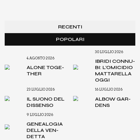
RECENTI
POPOLARI
30 LUGLIO 2026
4 AGOSTO 2026
IBRI­DI CON­NU­
ALO­NE TOGE­
BI: L’O­MI­CI­DIO
THER
MAT­TA­REL­LA
OGGI
23 LUGLIO 2026
16 LUGLIO 2026
IL SUO­NO DEL
ALBOW GAR­
DIS­SEN­SO
DENS
9 LUGLIO 2026
GENEA­LO­GIA
DEL­LA VEN­
DET­TA