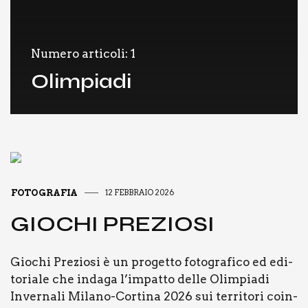
Numero articoli: 1
Olimpiadi
FOTOGRAFIA
12 FEBBRAIO 2026
GIO­CHI PRE­ZIO­SI
Gio­chi Pre­zio­si è un pro­get­to foto­gra­fi­co ed edi­
to­ria­le che inda­ga l’impatto del­le Olim­pia­di
Inver­na­li Mila­­no-Cor­­ti­­na 2026 sui ter­ri­to­ri coin­