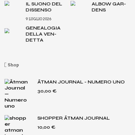
IL SUO­NO DEL
ALBOW GAR­
DIS­SEN­SO
DENS
9 LUGLIO 2026
GENEA­LO­GIA
DEL­LA VEN­
DET­TA
Shop
ĀTMAN JOURNAL - NUMERO UNO
30,00
€
SHOPPER ĀTMAN JOURNAL
10,00
€