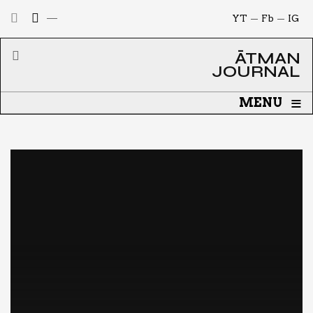
YT
Fb
IG
ĀTMAN
JOURNAL
≡
MENU