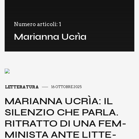
Numero articoli: 1
Marianna Ucrìa
LETTERATURA
16 OTTOBRE 2025
MARIAN­NA UCRÌA: IL
SILEN­ZIO CHE PAR­LA.
RITRAT­TO DI UNA FEM­
MI­NI­STA ANTE LIT­TE­