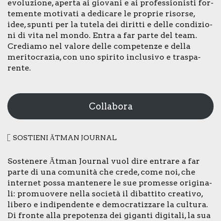
evo­lu­zio­ne, aper­ta ai gio­va­ni e ai pro­fes­sio­ni­sti for­
te­men­te moti­va­ti a dedi­ca­re le pro­prie risor­se,
idee, spun­ti per la tute­la dei dirit­ti e del­le con­di­zio­
ni di vita nel mon­do. Entra a far par­te del team.
Cre­dia­mo nel valo­re del­le com­pe­ten­ze e del­la
meri­to­cra­zia, con uno spi­ri­to inclu­si­vo e tra­spa­
ren­te.
Collabora
SOSTIE­NI ĀTMAN JOUR­NAL
Soste­ne­re Ātman Jour­nal vuol dire entra­re a far
par­te di una comu­ni­tà che cre­de, come noi, che
inter­net pos­sa man­te­ne­re le sue pro­mes­se ori­gi­na­
li: pro­muo­ve­re nel­la socie­tà il dibat­ti­to crea­ti­vo,
libe­ro e indi­pen­den­te e demo­cra­tiz­za­re la cul­tu­ra.
Di fron­te alla pre­po­ten­za dei gigan­ti digi­ta­li, la sua