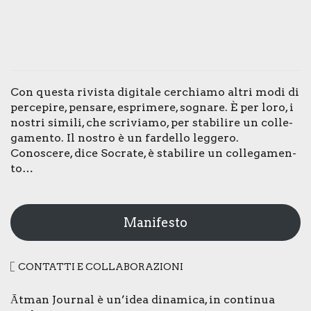
Con que­sta rivi­sta digi­ta­le cer­chia­mo altri modi di
per­ce­pi­re, pen­sa­re, espri­me­re, sogna­re. È per loro, i
nostri simi­li, che scri­via­mo, per sta­bi­li­re un col­le­
ga­men­to. Il nostro è un far­del­lo leg­ge­ro.
Cono­sce­re, dice Socra­te, è sta­bi­li­re un col­le­ga­men­
to…
Manifesto
CON­TAT­TI E COL­LA­BO­RA­ZIO­NI
Ātman Jour­nal è un’idea dina­mi­ca, in con­ti­nua