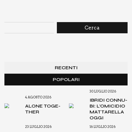
Cerca
RECENTI
POPOLARI
30 LUGLIO 2026
4 AGOSTO 2026
IBRI­DI CON­NU­
ALO­NE TOGE­
BI: L’O­MI­CI­DIO
THER
MAT­TA­REL­LA
OGGI
23 LUGLIO 2026
16 LUGLIO 2026