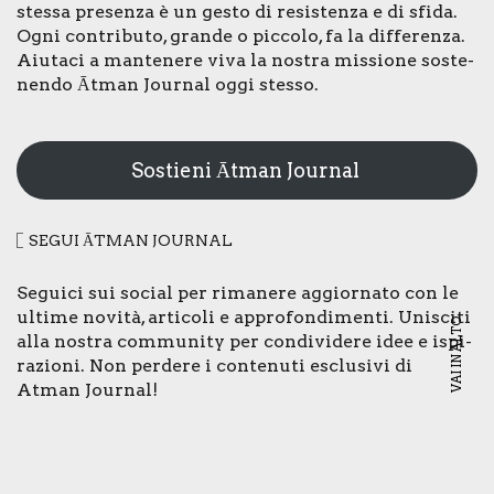
stes­sa pre­sen­za è un gesto di resi­sten­za e di sfi­da.
Ogni con­tri­bu­to, gran­de o pic­co­lo, fa la dif­fe­ren­za.
Aiu­ta­ci a man­te­ne­re viva la nostra mis­sio­ne soste­
nen­do Ātman Jour­nal oggi stes­so.
Sostieni Ātman Journal
SEGUI ĀTMAN JOUR­NAL
Segui­ci sui social per rima­ne­re aggior­na­to con le
ulti­me novi­tà, arti­co­li e appro­fon­di­men­ti. Uni­sci­ti
VAI IN ALTO
alla nostra com­mu­ni­ty per con­di­vi­de­re idee e ispi­
ra­zio­ni. Non per­de­re i con­te­nu­ti esclu­si­vi di
Atman Jour­nal!