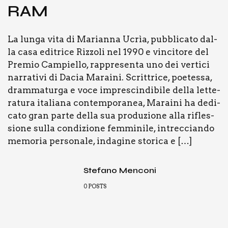
RAM
La lun­ga vita di Marian­na Ucrìa, pub­bli­ca­to dal­
la casa edi­tri­ce Riz­zo­li nel 1990 e vin­ci­to­re del
Pre­mio Cam­piel­lo, rap­pre­sen­ta uno dei ver­ti­ci
nar­ra­ti­vi di Dacia Marai­ni. Scrit­tri­ce, poe­tes­sa,
dram­ma­tur­ga e voce impre­scin­di­bi­le del­la let­te­
ra­tu­ra ita­lia­na con­tem­po­ra­nea, Marai­ni ha dedi­
ca­to gran par­te del­la sua pro­du­zio­ne alla rifles­
sio­ne sul­la con­di­zio­ne fem­mi­ni­le, intrec­cian­do
memo­ria per­so­na­le, inda­gi­ne sto­ri­ca e […]
Stefano Menconi
0
POSTS