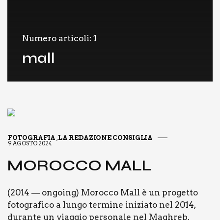
Numero articoli: 1
mall
FOTOGRAFIA
LA REDAZIONE CONSIGLIA
,
9 AGOSTO 2024
MOROC­CO MALL
(2014 — ongoing) Moroc­co Mall è un pro­get­to
foto­gra­fi­co a lun­go ter­mi­ne ini­zia­to nel 2014,
duran­te un viag­gio per­so­na­le nel Magh­reb.