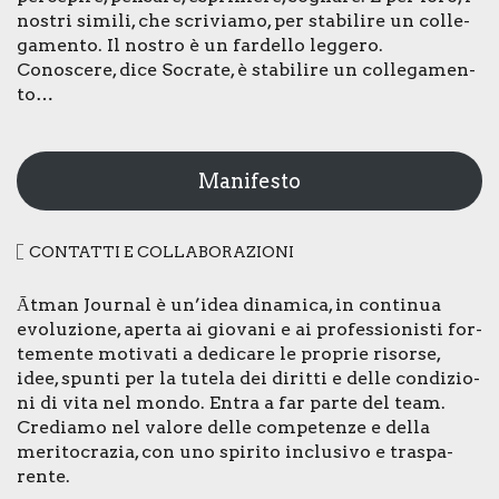
nostri simi­li, che scri­via­mo, per sta­bi­li­re un col­le­
ga­men­to. Il nostro è un far­del­lo leg­ge­ro.
Cono­sce­re, dice Socra­te, è sta­bi­li­re un col­le­ga­men­
to…
Manifesto
CON­TAT­TI E COL­LA­BO­RA­ZIO­NI
Ātman Jour­nal è un’idea dina­mi­ca, in con­ti­nua
evo­lu­zio­ne, aper­ta ai gio­va­ni e ai pro­fes­sio­ni­sti for­
te­men­te moti­va­ti a dedi­ca­re le pro­prie risor­se,
idee, spun­ti per la tute­la dei dirit­ti e del­le con­di­zio­
ni di vita nel mon­do. Entra a far par­te del team.
Cre­dia­mo nel valo­re del­le com­pe­ten­ze e del­la
meri­to­cra­zia, con uno spi­ri­to inclu­si­vo e tra­spa­
ren­te.