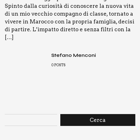
Spin­to dal­la curio­si­tà di cono­sce­re la nuo­va vita
di un mio vec­chio com­pa­gno di clas­se, tor­na­to a
vive­re in Maroc­co con la pro­pria fami­glia, deci­si
di par­ti­re. L’im­pat­to diret­to e sen­za fil­tri con la
[…]
Stefano Menconi
0
POSTS
Cerca