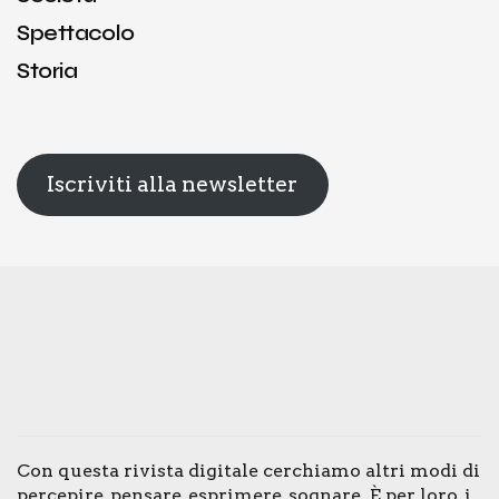
Spettacolo
Storia
Iscriviti alla newsletter
Con que­sta rivi­sta digi­ta­le cer­chia­mo altri modi di
per­ce­pi­re, pen­sa­re, espri­me­re, sogna­re. È per loro, i