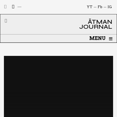
YT
Fb
IG
ĀTMAN
JOURNAL
≡
MENU