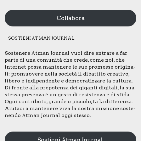
Collabora
SOSTIE­NI ĀTMAN JOUR­NAL
Soste­ne­re Ātman Jour­nal vuol dire entra­re a far
par­te di una comu­ni­tà che cre­de, come noi, che
inter­net pos­sa man­te­ne­re le sue pro­mes­se ori­gi­na­
li: pro­muo­ve­re nel­la socie­tà il dibat­ti­to crea­ti­vo,
libe­ro e indi­pen­den­te e demo­cra­tiz­za­re la cul­tu­ra.
Di fron­te alla pre­po­ten­za dei gigan­ti digi­ta­li, la sua
stes­sa pre­sen­za è un gesto di resi­sten­za e di sfi­da.
Ogni con­tri­bu­to, gran­de o pic­co­lo, fa la dif­fe­ren­za.
Aiu­ta­ci a man­te­ne­re viva la nostra mis­sio­ne soste­
nen­do Ātman Jour­nal oggi stes­so.
Sostieni Ātman Journal