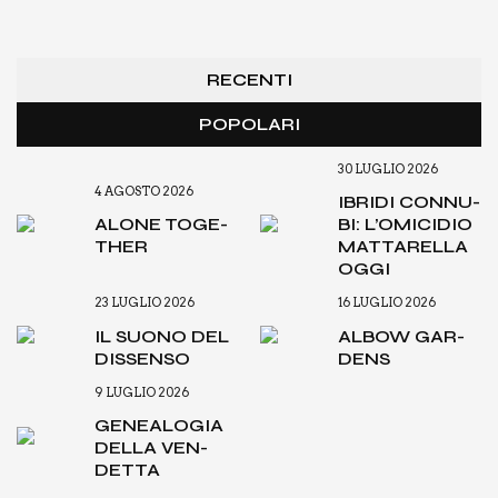
RECENTI
POPOLARI
30 LUGLIO 2026
4 AGOSTO 2026
IBRI­DI CON­NU­
ALO­NE TOGE­
BI: L’O­MI­CI­DIO
THER
MAT­TA­REL­LA
OGGI
23 LUGLIO 2026
16 LUGLIO 2026
IL SUO­NO DEL
ALBOW GAR­
DIS­SEN­SO
DENS
9 LUGLIO 2026
GENEA­LO­GIA
DEL­LA VEN­
DET­TA