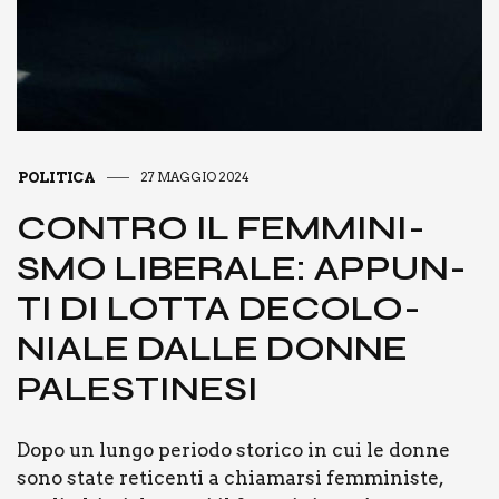
POLITICA
27 MAGGIO 2024
CON­TRO IL FEM­MI­NI­
SMO LIBE­RA­LE: APPUN­
TI DI LOT­TA DECO­LO­
NIA­LE DAL­LE DON­NE
PALE­STI­NE­SI
Dopo un lun­go perio­do sto­ri­co in cui le don­ne
sono sta­te reti­cen­ti a chia­mar­si fem­mi­ni­ste,