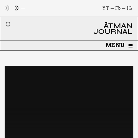
YT
Fb
IG
ĀTMAN
JOURNAL
≡
MENU