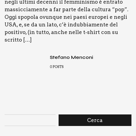
negli ulti­mi decen­ni il fem­mi­ni­smo è entra­to
mas­sic­cia­men­te a far par­te del­la cul­tu­ra “pop”.
Oggi spo­po­la ovun­que nei pae­si euro­pei e negli
USA, e, se da un lato, c’è indub­bia­men­te del
posi­ti­vo, (in tut­to, anche nel­le t‑shirt con su
scrit­to […]
Stefano Menconi
0
POSTS
Cerca