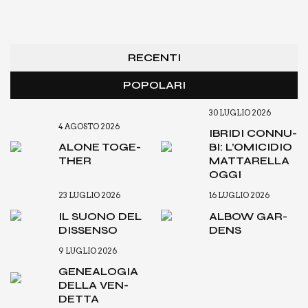
RECENTI
POPOLARI
30 LUGLIO 2026
4 AGOSTO 2026
IBRI­DI CON­NU­
ALO­NE TOGE­
BI: L’O­MI­CI­DIO
THER
MAT­TA­REL­LA
OGGI
23 LUGLIO 2026
16 LUGLIO 2026
IL SUO­NO DEL
ALBOW GAR­
DIS­SEN­SO
DENS
9 LUGLIO 2026
GENEA­LO­GIA
DEL­LA VEN­
DET­TA