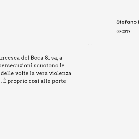
Stefano
0
POSTS
...
an­ce­sca del Boca Si sa, a
per­se­cu­zio­ni scuo­to­no le
el­le vol­te la vera vio­len­za
à. È pro­prio così alle por­te