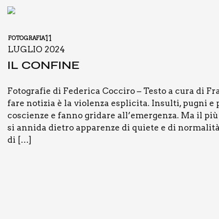
11
FOTOGRAFIA
LUGLIO 2024
IL CON­FI­NE
Foto­gra­fie di Fede­ri­ca Coc­ci­ro – Testo a cura di Fr
fare noti­zia è la vio­len­za espli­ci­ta. Insul­ti, pugni e 
coscien­ze e fan­no gri­da­re all’emergenza. Ma il più d
si anni­da die­tro appa­ren­ze di quie­te e di nor­ma­li­t
di […]