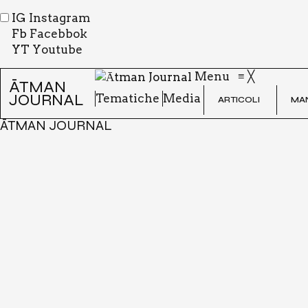
IG
Instagram
Fb
Facebbok
YT
Youtube
Menu
≡
╳
ĀTMAN
JOURNAL
Tema­ti­che
Media
ARTI­CO­LI
MAN
ĀTMAN JOURNAL