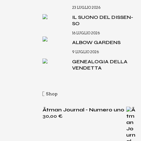
23 LUGLIO 2026
IL SUO­NO DEL DIS­SEN­
SO
16 LUGLIO 2026
ALBOW GAR­DENS
9 LUGLIO 2026
GENEA­LO­GIA DEL­LA
VEN­DET­TA
Shop
Ātman Journal - Numero uno
30,00
€