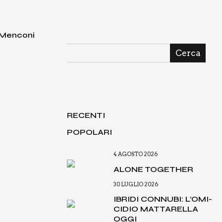
 Menconi
Cerca
RECENTI
POPOLARI
4 AGOSTO 2026
ALO­NE TOGE­THER
30 LUGLIO 2026
IBRI­DI CON­NU­BI: L’O­MI­
CI­DIO MAT­TA­REL­LA
OGGI