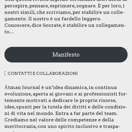
per­ce­pi­re, pen­sa­re, espri­me­re, sogna­re. È per loro, i
nostri simi­li, che scri­via­mo, per sta­bi­li­re un col­le­
ga­men­to. Il nostro è un far­del­lo leg­ge­ro.
Cono­sce­re, dice Socra­te, è sta­bi­li­re un col­le­ga­men­
to…
Manifesto
CON­TAT­TI E COL­LA­BO­RA­ZIO­NI
Ātman Jour­nal è un’idea dina­mi­ca, in con­ti­nua
evo­lu­zio­ne, aper­ta ai gio­va­ni e ai pro­fes­sio­ni­sti for­
te­men­te moti­va­ti a dedi­ca­re le pro­prie risor­se,
idee, spun­ti per la tute­la dei dirit­ti e del­le con­di­zio­
ni di vita nel mon­do. Entra a far par­te del team.
Cre­dia­mo nel valo­re del­le com­pe­ten­ze e del­la
meri­to­cra­zia, con uno spi­ri­to inclu­si­vo e tra­spa­