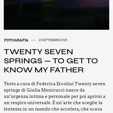
FOTOGRAFIA
23 SETTEMBRE 2025
TWEN­TY SEVEN
SPRINGS — TO GET TO
KNOW MY FATHER
Testo a cura di Fede­ri­ca Erco­li­ni Twen­ty seven
springs di Giu­lia Meni­cuc­ci nasce da
un’urgenza inti­ma e per­so­na­le per poi aprir­si a
un respi­ro uni­ver­sa­le. È un’arte che sce­glie la
len­tez­za in un mon­do che acce­le­ra, che sca­va