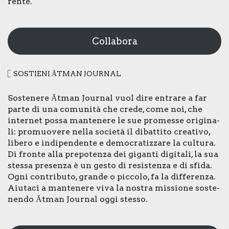
ren­te.
Collabora
SOSTIE­NI ĀTMAN JOUR­NAL
Soste­ne­re Ātman Jour­nal vuol dire entra­re a far
par­te di una comu­ni­tà che cre­de, come noi, che
inter­net pos­sa man­te­ne­re le sue pro­mes­se ori­gi­na­
li: pro­muo­ve­re nel­la socie­tà il dibat­ti­to crea­ti­vo,
libe­ro e indi­pen­den­te e demo­cra­tiz­za­re la cul­tu­ra.
Di fron­te alla pre­po­ten­za dei gigan­ti digi­ta­li, la sua
stes­sa pre­sen­za è un gesto di resi­sten­za e di sfi­da.
Ogni con­tri­bu­to, gran­de o pic­co­lo, fa la dif­fe­ren­za.
Aiu­ta­ci a man­te­ne­re viva la nostra mis­sio­ne soste­
nen­do Ātman Jour­nal oggi stes­so.