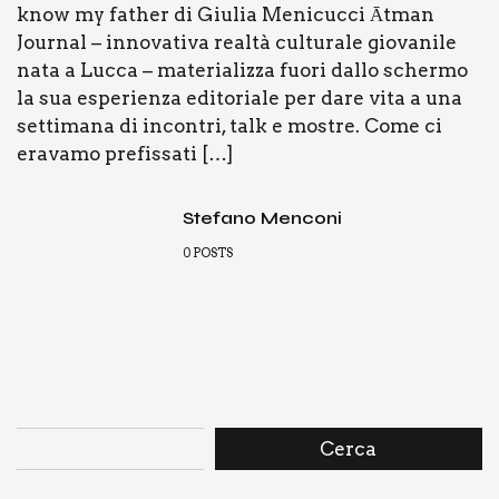
know my father di Giu­lia Meni­cuc­ci Ātman
Jour­nal – inno­va­ti­va real­tà cul­tu­ra­le gio­va­ni­le
nata a Luc­ca – mate­ria­liz­za fuo­ri dal­lo scher­mo
la sua espe­rien­za edi­to­ria­le per dare vita a una
set­ti­ma­na di incon­tri, talk e mostre. Come ci
era­va­mo pre­fis­sa­ti […]
Stefano Menconi
0
POSTS
Cerca