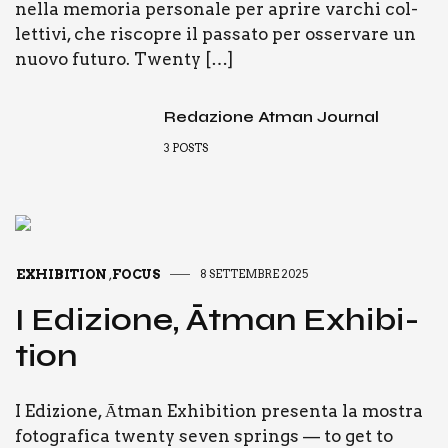
nel­la memo­ria per­so­na­le per apri­re var­chi col­
let­ti­vi, che risco­pre il pas­sa­to per osser­va­re un
nuo­vo futu­ro. Twen­ty […]
Redazione Atman Journal
3
POSTS
EXHIBITION
FOCUS
8 SETTEMBRE 2025
,
I Edi­zio­ne, Ātman Exhi­bi­
tion
I Edi­zio­ne, Ātman Exhi­bi­tion pre­sen­ta la mostra
foto­gra­fi­ca twen­ty seven springs — to get to