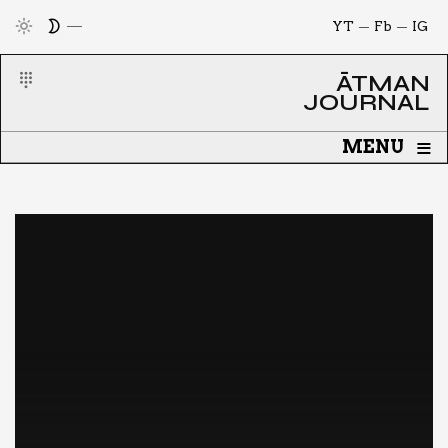
YT
Fb
IG
ĀTMAN
JOURNAL
≡
MENU