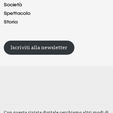
Società
Spettacolo
Storia
Iscriviti alla newsletter
Con que­sta rivi­sta digi­ta­le cer­chia­mo altri modi di