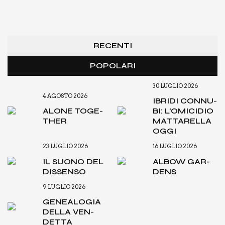
RECENTI
POPOLARI
30 LUGLIO 2026
4 AGOSTO 2026
IBRI­DI CON­NU­
ALO­NE TOGE­
BI: L’O­MI­CI­DIO
THER
MAT­TA­REL­LA
OGGI
23 LUGLIO 2026
16 LUGLIO 2026
IL SUO­NO DEL
ALBOW GAR­
DIS­SEN­SO
DENS
9 LUGLIO 2026
GENEA­LO­GIA
DEL­LA VEN­
DET­TA