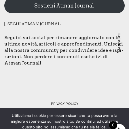
Sostieni Ātman Journal
SEGUI ĀTMAN JOUR­NAL
VAI IN ALTO
Segui­ci sui social per rima­ne­re aggior­na­to con le
ulti­me novi­tà, arti­co­li e appro­fon­di­men­ti. Uni­sci­ti
alla nostra com­mu­ni­ty per con­di­vi­de­re idee e ispi­
ra­zio­ni. Non per­de­re i con­te­nu­ti esclu­si­vi di
Atman Jour­nal!
PRI­VA­CY POLI­CY
Utilizziamo i cookie per essere sicuri che tu possa avere la
© Copyright 2024 - Tutti i diritti riservati - C.F. 92073430461 -
migliore esperienza sul nostro sito. Se continui ad utilizzare
0
Web design:
SMStudio
.
questo sito noi assumiamo che tu ne sia felice.