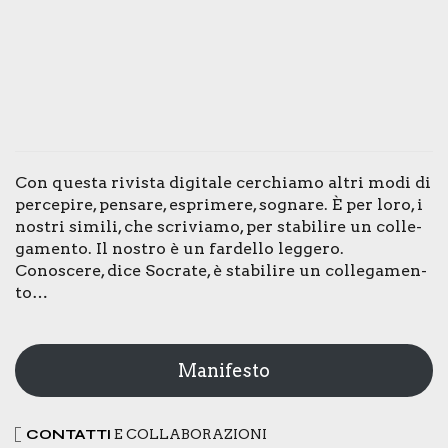
Con que­sta rivi­sta digi­ta­le cer­chia­mo altri modi di
per­ce­pi­re, pen­sa­re, espri­me­re, sogna­re. È per loro, i
nostri simi­li, che scri­via­mo, per sta­bi­li­re un col­le­
ga­men­to. Il nostro è un far­del­lo leg­ge­ro.
Cono­sce­re, dice Socra­te, è sta­bi­li­re un col­le­ga­men­
to…
Manifesto
CON­TAT­TI
E COL­LA­BO­RA­ZIO­NI