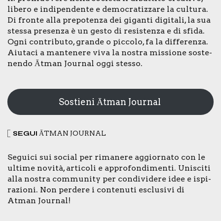
libe­ro e indi­pen­den­te e demo­cra­tiz­za­re la cul­tu­ra.
Di fron­te alla pre­po­ten­za dei gigan­ti digi­ta­li, la sua
stes­sa pre­sen­za è un gesto di resi­sten­za e di sfi­da.
Ogni con­tri­bu­to, gran­de o pic­co­lo, fa la dif­fe­ren­za.
Aiu­ta­ci a man­te­ne­re viva la nostra mis­sio­ne soste­
nen­do Ātman Jour­nal oggi stes­so.
Sostieni Ātman Journal
SEGUI
ĀTMAN JOUR­NAL
Segui­ci sui social per rima­ne­re aggior­na­to con le
ulti­me novi­tà, arti­co­li e appro­fon­di­men­ti. Uni­sci­ti
alla nostra com­mu­ni­ty per con­di­vi­de­re idee e ispi­
ra­zio­ni. Non per­de­re i con­te­nu­ti esclu­si­vi di
Atman Jour­nal!