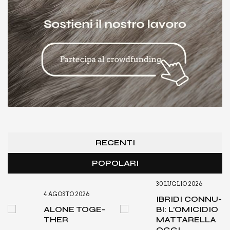
RECENTI
POPOLARI
30 LUGLIO 2026
4 AGOSTO 2026
IBRI­DI CON­NU­
ALO­NE TOGE­
BI: L’O­MI­CI­DIO
THER
MAT­TA­REL­LA
OGGI