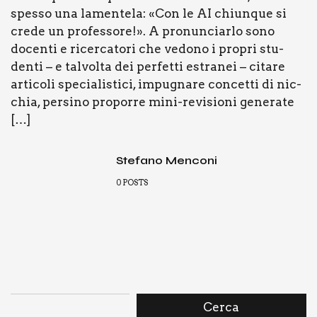
spes­so una lamen­te­la: «Con le AI chiun­que si
cre­de un pro­fes­so­re!». A pro­nun­ciar­lo sono
docen­ti e ricer­ca­to­ri che vedo­no i pro­pri stu­
den­ti – e tal­vol­ta dei per­fet­ti estra­nei – cita­re
arti­co­li spe­cia­li­sti­ci, impu­gna­re con­cet­ti di nic­
chia, per­si­no pro­por­re mini-revi­­sio­­ni gene­ra­te
[…]
Stefano Menconi
0
POSTS
Cerca