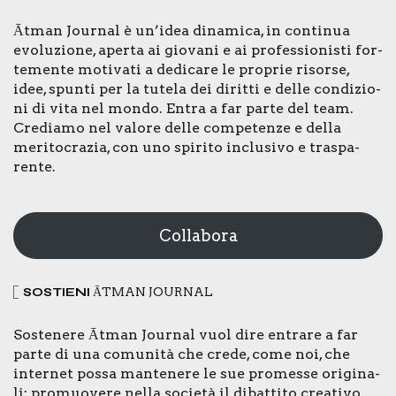
Ātman Jour­nal è un’idea dina­mi­ca, in con­ti­nua
evo­lu­zio­ne, aper­ta ai gio­va­ni e ai pro­fes­sio­ni­sti for­
te­men­te moti­va­ti a dedi­ca­re le pro­prie risor­se,
idee, spun­ti per la tute­la dei dirit­ti e del­le con­di­zio­
ni di vita nel mon­do. Entra a far par­te del team.
Cre­dia­mo nel valo­re del­le com­pe­ten­ze e del­la
meri­to­cra­zia, con uno spi­ri­to inclu­si­vo e tra­spa­
ren­te.
Collabora
SOSTIE­NI
ĀTMAN JOUR­NAL
Soste­ne­re Ātman Jour­nal vuol dire entra­re a far
par­te di una comu­ni­tà che cre­de, come noi, che
inter­net pos­sa man­te­ne­re le sue pro­mes­se ori­gi­na­
li: pro­muo­ve­re nel­la socie­tà il dibat­ti­to crea­ti­vo,