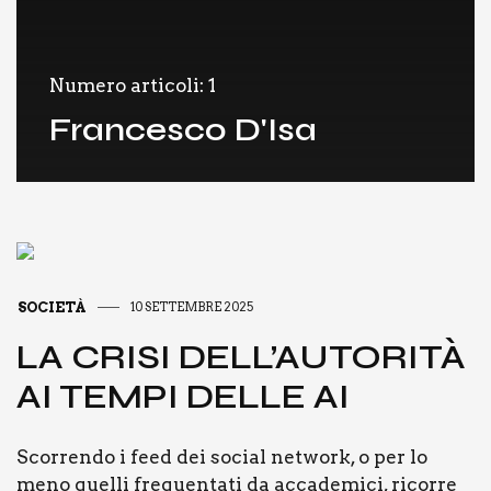
Numero articoli: 1
Francesco D'Isa
SOCIETÀ
10 SETTEMBRE 2025
LA CRI­SI DEL­L’AU­TO­RI­TÀ
AI TEM­PI DEL­LE AI
Scor­ren­do i feed dei social net­work, o per lo
meno quel­li fre­quen­ta­ti da acca­de­mi­ci, ricor­re