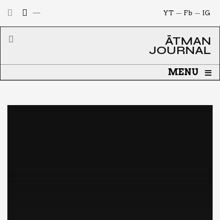
YT
Fb
IG
ĀTMAN
JOURNAL
≡
MENU