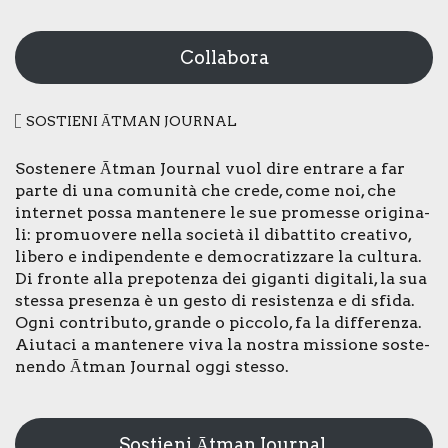
Collabora
SOSTIE­NI ĀTMAN JOUR­NAL
Soste­ne­re Ātman Jour­nal vuol dire entra­re a far
par­te di una comu­ni­tà che cre­de, come noi, che
inter­net pos­sa man­te­ne­re le sue pro­mes­se ori­gi­na­
li: pro­muo­ve­re nel­la socie­tà il dibat­ti­to crea­ti­vo,
libe­ro e indi­pen­den­te e demo­cra­tiz­za­re la cul­tu­ra.
Di fron­te alla pre­po­ten­za dei gigan­ti digi­ta­li, la sua
stes­sa pre­sen­za è un gesto di resi­sten­za e di sfi­da.
Ogni con­tri­bu­to, gran­de o pic­co­lo, fa la dif­fe­ren­za.
Aiu­ta­ci a man­te­ne­re viva la nostra mis­sio­ne soste­
nen­do Ātman Jour­nal oggi stes­so.
Sostieni Ātman Journal