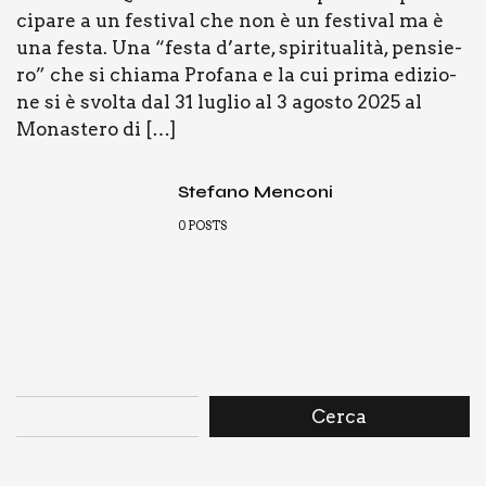
ci­pa­re a un festi­val che non è un festi­val ma è
una festa. Una “festa d’arte, spi­ri­tua­li­tà, pen­sie­
ro” che si chia­ma Pro­fa­na e la cui pri­ma edi­zio­
ne si è svol­ta dal 31 luglio al 3 ago­sto 2025 al
Mona­ste­ro di […]
Stefano Menconi
0
POSTS
Cerca