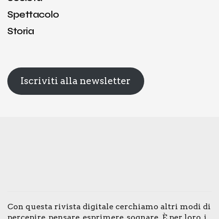
Spettacolo
Storia
Iscriviti alla newsletter
Con que­sta rivi­sta digi­ta­le cer­chia­mo altri modi di
per­ce­pi­re, pen­sa­re, espri­me­re, sogna­re. È per loro, i