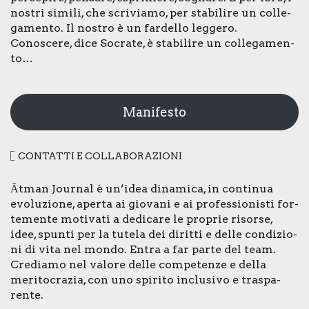
nostri simi­li, che scri­via­mo, per sta­bi­li­re un col­le­
ga­men­to. Il nostro è un far­del­lo leg­ge­ro.
Cono­sce­re, dice Socra­te, è sta­bi­li­re un col­le­ga­men­
to…
Manifesto
CON­TAT­TI E COL­LA­BO­RA­ZIO­NI
Ātman Jour­nal è un’idea dina­mi­ca, in con­ti­nua
evo­lu­zio­ne, aper­ta ai gio­va­ni e ai pro­fes­sio­ni­sti for­
te­men­te moti­va­ti a dedi­ca­re le pro­prie risor­se,
idee, spun­ti per la tute­la dei dirit­ti e del­le con­di­zio­
ni di vita nel mon­do. Entra a far par­te del team.
Cre­dia­mo nel valo­re del­le com­pe­ten­ze e del­la
meri­to­cra­zia, con uno spi­ri­to inclu­si­vo e tra­spa­
ren­te.