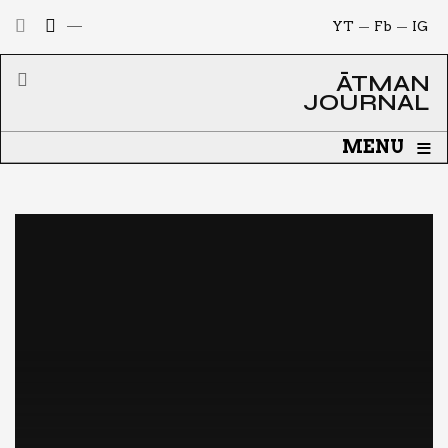
YT
Fb
IG
ĀTMAN
JOURNAL
≡
MENU