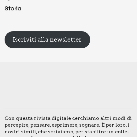
Storia
Iscriviti alla newsletter
Con que­sta rivi­sta digi­ta­le cer­chia­mo altri modi di
per­ce­pi­re, pen­sa­re, espri­me­re, sogna­re. È per loro, i
nostri simi­li, che scri­via­mo, per sta­bi­li­re un col­le­