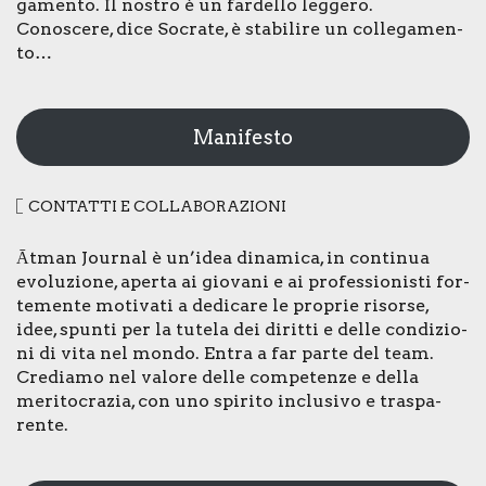
ga­men­to. Il nostro è un far­del­lo leg­ge­ro.
Cono­sce­re, dice Socra­te, è sta­bi­li­re un col­le­ga­men­
to…
Manifesto
CON­TAT­TI E COL­LA­BO­RA­ZIO­NI
Ātman Jour­nal è un’idea dina­mi­ca, in con­ti­nua
evo­lu­zio­ne, aper­ta ai gio­va­ni e ai pro­fes­sio­ni­sti for­
te­men­te moti­va­ti a dedi­ca­re le pro­prie risor­se,
idee, spun­ti per la tute­la dei dirit­ti e del­le con­di­zio­
ni di vita nel mon­do. Entra a far par­te del team.
Cre­dia­mo nel valo­re del­le com­pe­ten­ze e del­la
meri­to­cra­zia, con uno spi­ri­to inclu­si­vo e tra­spa­
ren­te.