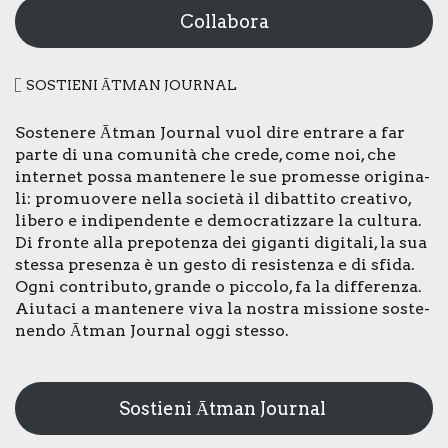
Collabora
SOSTIE­NI ĀTMAN JOUR­NAL
Soste­ne­re Ātman Jour­nal vuol dire entra­re a far
par­te di una comu­ni­tà che cre­de, come noi, che
inter­net pos­sa man­te­ne­re le sue pro­mes­se ori­gi­na­
li: pro­muo­ve­re nel­la socie­tà il dibat­ti­to crea­ti­vo,
libe­ro e indi­pen­den­te e demo­cra­tiz­za­re la cul­tu­ra.
Di fron­te alla pre­po­ten­za dei gigan­ti digi­ta­li, la sua
stes­sa pre­sen­za è un gesto di resi­sten­za e di sfi­da.
Ogni con­tri­bu­to, gran­de o pic­co­lo, fa la dif­fe­ren­za.
Aiu­ta­ci a man­te­ne­re viva la nostra mis­sio­ne soste­
nen­do Ātman Jour­nal oggi stes­so.
Sostieni Ātman Journal