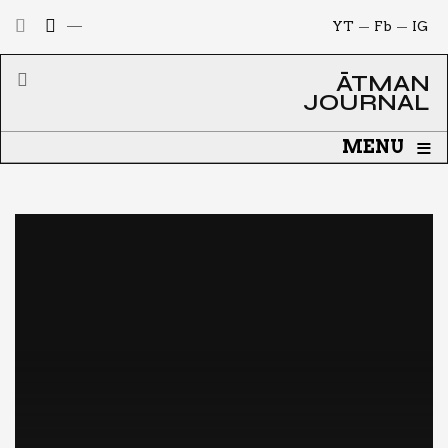
YT
Fb
IG
ĀTMAN
JOURNAL
≡
MENU