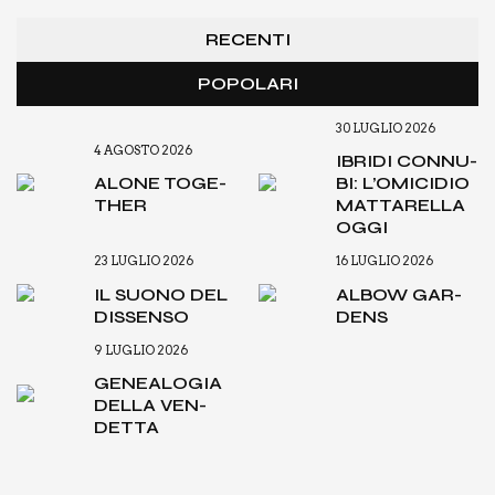
RECENTI
POPOLARI
30 LUGLIO 2026
4 AGOSTO 2026
IBRI­DI CON­NU­
ALO­NE TOGE­
BI: L’O­MI­CI­DIO
THER
MAT­TA­REL­LA
OGGI
23 LUGLIO 2026
16 LUGLIO 2026
IL SUO­NO DEL
ALBOW GAR­
DIS­SEN­SO
DENS
9 LUGLIO 2026
GENEA­LO­GIA
DEL­LA VEN­
DET­TA