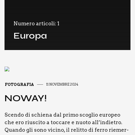
Numero articoli: 1
Europa
FOTOGRAFIA
11 NOVEMBRE 2024
NOWAY!
Scen­do di schie­na dal pri­mo sco­glio euro­peo
che ero riu­sci­to a toc­ca­re e nuo­to all’indietro.
Quan­do gli sono vici­no, il relit­to di fer­ro rie­mer­