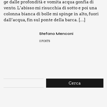
ge dal­le pro­fon­di­tà e vomi­ta acqua gon­fia di
ven­to. L’abisso mi risuc­chia di sot­to e poi una
colon­na bian­ca di bol­le mi spin­ge in alto, fuo­ri
dall’acqua, fin sul pon­te del­la bar­ca. […]
Stefano Menconi
0
POSTS
Cerca