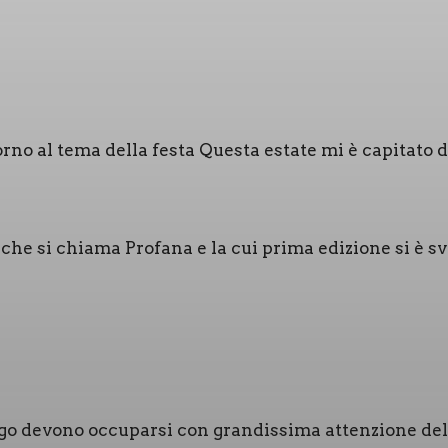
no al tema del­la festa Que­sta esta­te mi è capi­ta­to di
” che si chia­ma Pro­fa­na e la cui pri­ma edi­zio­ne si è s
 devo­no occu­par­si con gran­dis­si­ma atten­zio­ne dell’o