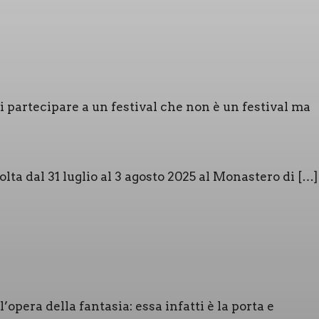
 par­te­ci­pa­re a un festi­val che non è un festi­val ma
vol­ta dal 31 luglio al 3 ago­sto 2025 al Mona­ste­ro di […]
pera del­la fan­ta­sia: essa infat­ti è la por­ta e