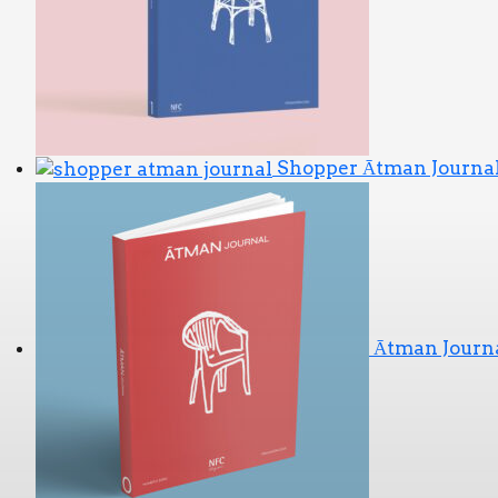
Shopper Ātman Journa
Ātman Journa