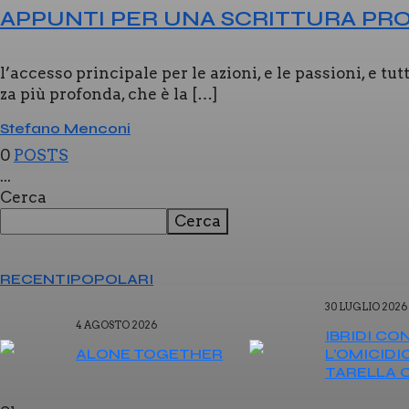
APPUN­TI PER UNA SCRIT­TU­RA PRO­
l’accesso prin­ci­pa­le per le azio­ni, e le pas­sio­ni, e tu
za più pro­fon­da, che è la […]
Stefano Menconi
0
POSTS
...
Cerca
Cerca
RECENTI
POPOLARI
30 LUGLIO 2026
4 AGOSTO 2026
IBRI­DI CON
ALO­NE TOGE­THER
L’O­MI­CI­D
TA­REL­LA