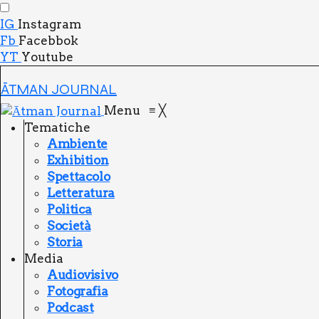
IG
Instagram
Fb
Facebbok
YT
Youtube
ĀTMAN JOURNAL
Menu
≡
╳
Tema­ti­che
Ambien­te
Exhi­bi­tion
Spet­ta­co­lo
Let­te­ra­tu­ra
Poli­ti­ca
Socie­tà
Sto­ria
Media
Audio­vi­si­vo
Foto­gra­fia
Pod­ca­st