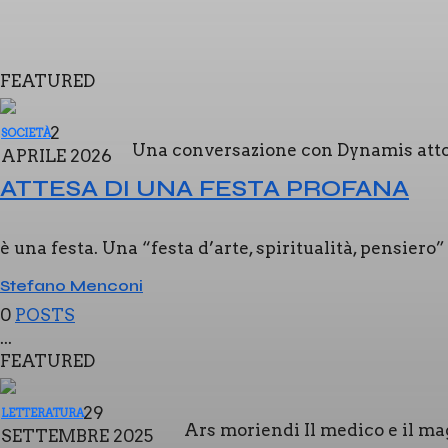
FEATURED
2
SOCIETÀ
Una con­ver­sa­zio­ne con Dyna­mis attor­
APRILE 2026
ATTE­SA DI UNA FESTA PRO­FA­NA
è una festa. Una “festa d’arte, spi­ri­tua­li­tà, pen­sie­ro
Stefano Menconi
0
POSTS
...
FEATURED
29
LETTERATURA
Ars morien­di Il medi­co e il mago
SETTEMBRE 2025