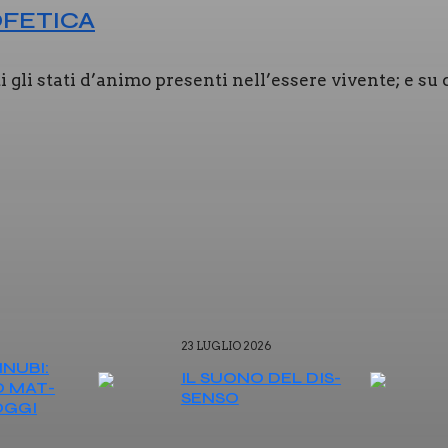
FE­TI­CA
t­ti gli sta­ti d’animo pre­sen­ti nell’essere viven­te; e su
23 LUGLIO 2026
­NU­BI:
IL SUO­NO DEL DIS­
IO MAT­
SEN­SO
 OGGI