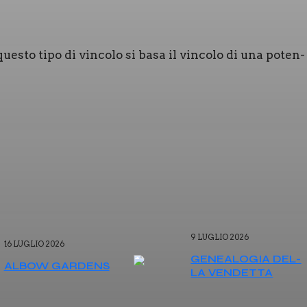
 que­sto tipo di vin­co­lo si basa il vin­co­lo di una poten­
9 LUGLIO 2026
16 LUGLIO 2026
GENEA­LO­GIA DEL­
ALBOW GAR­DENS
LA VEN­DET­TA