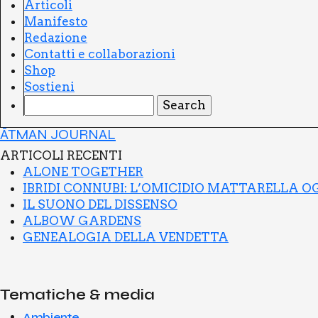
Arti­co­li
Mani­fe­sto
Reda­zio­ne
Con­tat­ti e col­la­bo­ra­zio­ni
Shop
Sostie­ni
ĀTMAN JOURNAL
ARTI­CO­LI RECEN­TI
ALO­NE TOGE­THER
IBRI­DI CON­NU­BI: L’O­MI­CI­DIO MAT­TA­REL­LA 
IL SUO­NO DEL DIS­SEN­SO
ALBOW GAR­DENS
GENEA­LO­GIA DEL­LA VEN­DET­TA
Tematiche & media
Ambiente