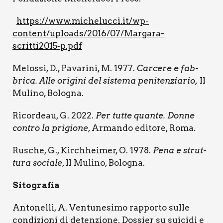
https://www.michelucci.it/wp-
content/uploads/2016/07/Margara-
scritti2015‑p.pdf
Melos­si, D., Pava­ri­ni, M. 1977.
Car­ce­re e fab­
bri­ca. Alle ori­gi­ni del siste­ma peni­ten­zia­rio,
Il
Muli­no, Bolo­gna.
Ricor­deau, G. 2022.
Per tut­te quan­te. Don­ne
con­tro la pri­gio­ne
, Arman­do edi­to­re,
Roma
.
Rusche, G., Kirch­hei­mer, O. 1978.
Pena e strut­
tu­ra socia­le
, Il Muli­no, Bolo­gna.
Sito­gra­fia
Anto­nel­li, A.
Ven­tu­ne­si­mo rap­por­to sul­le
con­di­zio­ni di deten­zio­ne. Dos­sier su sui­ci­di e