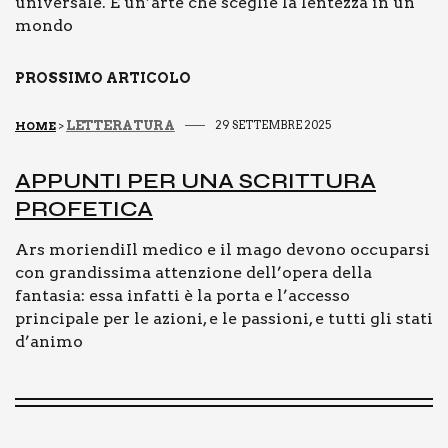
universale. È un’arte che sceglie la lentezza in un
mondo
PROSSIMO ARTICOLO
LETTERATURA
29 SETTEMBRE 2025
HOME
>
APPUN­TI PER UNA SCRIT­TU­RA
PRO­FE­TI­CA
Ars moriendiIl medico e il mago devono occuparsi
con grandissima attenzione dell’opera della
fantasia: essa infatti è la porta e l’accesso
principale per le azioni, e le passioni, e tutti gli stati
d’animo