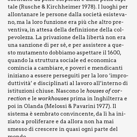
ta­le (Rusche & Kirch­hei­mer 1978). I luo­ghi per
allon­ta­na­re le per­so­ne dal­la socie­tà esi­ste­va­
no, ma la loro fun­zio­ne era più che altro pre­
ven­ti­va, in atte­sa del­la defi­ni­zio­ne del­la col­
pe­vo­lez­za. La pri­va­zio­ne del­la liber­tà non era
una san­zio­ne di per sé, e per assi­ste­re a que­
sto muta­men­to dob­bia­mo aspet­ta­re il 1600,
quan­do la strut­tu­ra socia­le ed eco­no­mi­ca
comin­cia a cam­bia­re, e pove­ri e men­di­can­ti
ini­zia­no a esse­re per­se­gui­ti per la loro ‘impro­
dut­ti­vi­tà’ e disci­pli­na­ti al lavo­ro all’interno di
isti­tu­zio­ni chiu­se. Nasco­no le
hou­ses of cor­
rec­tion
e le
wor­khou­ses
pri­ma in Inghil­ter­ra e
poi in Olan­da (Melos­si & Pava­ri­ni 1977). Il
siste­ma è sem­bra­to con­vin­cen­te, da lì ha ini­
zia­to a pro­li­fe­ra­re e da allo­ra non ha mai
smes­so di cre­sce­re in qua­si ogni par­te del
mon­do.