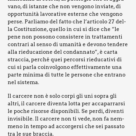
va­no, di istan­ze che non ven­go­no invia­te, di
oppor­tu­ni­tà lavo­ra­ti­ve ester­ne che ven­go­no
per­se. Par­lia­mo del fat­to che l’articolo 27 del­
la Costi­tu­zio­ne, quel­lo in cui si dice che “le
pene non pos­so­no con­si­ste­re in trat­ta­men­ti
con­tra­ri al sen­so di uma­ni­tà e devo­no ten­de­re
alla rie­du­ca­zio­ne del con­dan­na­to”, è car­ta
strac­cia, per­ché quei per­cor­si rie­du­ca­ti­vi di
cui si par­la coin­vol­go­no effet­ti­va­men­te una
par­te mini­ma di tut­te le per­so­ne che entra­no
nel siste­ma.
Il car­ce­re non è solo cor­pi gli uni sopra gli
altri, il car­ce­re diven­ta lot­ta per acca­par­rar­si
le poche risor­se dispo­ni­bi­li. Se per­di, diven­ti
invi­si­bi­le. Il car­ce­re non ti vede, non fa nem­
me­no in tem­po ad accor­ger­si che sei pas­sa­to
tra le sue brac­cia.