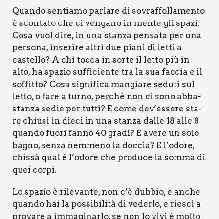
Quan­do sen­tia­mo par­la­re di sovraf­fol­la­men­to
è scon­ta­to che ci ven­ga­no in men­te gli spa­zi.
Cosa vuol dire, in una stan­za pen­sa­ta per una
per­so­na, inse­ri­re altri due pia­ni di let­ti a
castel­lo? A chi toc­ca in sor­te il let­to più in
alto, ha spa­zio suf­fi­cien­te tra la sua fac­cia e il
sof­fit­to? Cosa signi­fi­ca man­gia­re sedu­ti sul
let­to, o fare a tur­no, per­ché non ci sono abba­
stan­za sedie per tut­ti? E come dev’essere sta­
re chiu­si in die­ci in una stan­za dal­le 18 alle 8
quan­do fuo­ri fan­no 40 gra­di? E ave­re un solo
bagno, sen­za nem­me­no la doc­cia? E l’odore,
chis­sà qual è l’odore che pro­du­ce la som­ma di
quei cor­pi.
Lo spa­zio è rile­van­te, non c’è dub­bio, e anche
quan­do hai la pos­si­bi­li­tà di veder­lo, e rie­sci a
pro­va­re a imma­gi­nar­lo, se non lo vivi è mol­to