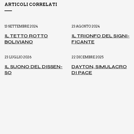
ARTICOLI CORRELATI
13 SETTEMBRE 2024
23 AGOSTO 2024
IL TET­TO ROT­TO
IL TRION­FO DEL SIGNI­
BOLI­VIA­NO
FI­CAN­TE
23 LUGLIO 2026
22 DICEMBRE 2025
IL SUO­NO DEL DIS­SEN­
DAY­TON, SIMU­LA­CRO
SO
DI PACE