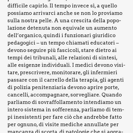
dif­fi­ci­le capir­lo. Il tem­po inve­ce sì, a quel­lo
pos­sia­mo arri­var­ci anche se non lo pro­via­mo
sul­la nostra pel­le. A una cre­sci­ta del­la popo­
la­zio­ne dete­nu­ta non equi­va­le un aumen­to
dell’organico, quin­di i fun­zio­na­ri giu­ri­di­co
peda­go­gi­ci – un tem­po chia­ma­ti edu­ca­to­ri –
devo­no segui­re più fasci­co­li, sta­re die­tro ai
tem­pi dei tri­bu­na­li, alle rela­zio­ni di sin­te­si,
alle esi­gen­ze indi­vi­dua­li. I medi­ci devo­no visi­
ta­re, pre­scri­ve­re, moni­to­ra­re, gli infer­mie­ri
pas­sa­re con il car­rel­lo del­la tera­pia, gli agen­ti
di poli­zia peni­ten­zia­ria devo­no apri­re por­te,
can­cel­li, accom­pa­gna­re, sor­ve­glia­re. Quan­do
par­lia­mo di sovraf­fol­la­men­to inten­dia­mo un
inte­ro siste­ma in sof­fe­ren­za, par­lia­mo di tem­
pi ine­si­sten­ti per fare ciò che andreb­be fat­to
per ognu­no, di visi­te medi­che annul­la­te per
man­can­za di scor­ta, di pato­lo­gie che si aggra­