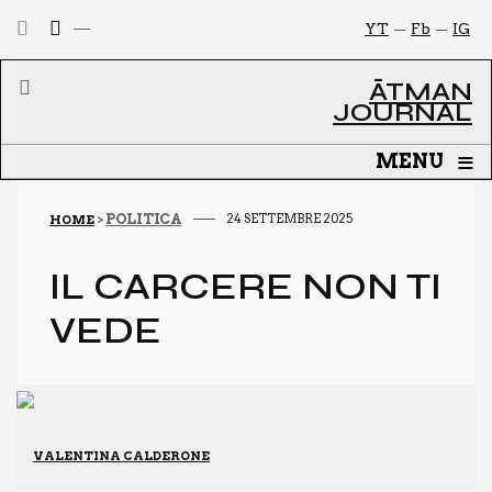
YT
Fb
IG
ĀTMAN
JOURNAL
≡
MENU
POLITICA
24 SETTEMBRE 2025
HOME
>
IL CAR­CE­RE NON TI
VEDE
VALENTINA CALDERONE