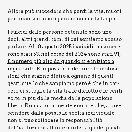
Allo­ra può suc­ce­de­re che per­di la vita, muo­ri
per incu­ria o muo­ri per­ché non ce la fai più.
I sui­ci­di del­le per­so­ne dete­nu­te sono uno
degli altri gran­di temi di cui sen­tia­mo spes­so
par­la­re.
Al 10 ago­sto 2025 i sui­ci­di in car­ce­re
sono sta­ti 53, nel cor­so del 2024 sono sta­ti 91,
il nume­ro più alto da quan­do si è ini­zia­to a
regi­strar­lo
. È impos­si­bi­le defi­ni­re le moti­va­
zio­ni che stan­no die­tro a ognu­no di que­sti
gesti, quel­lo che sap­pia­mo però è che in car­
ce­re ci si toglie la vita tra le diciot­to e le ven­ti
vol­te in più del­la media del­la popo­la­zio­ne
libe­ra. È un dato tal­men­te enor­me che, a pre­
scin­de­re dal­la pos­si­bi­le scel­ta indi­vi­dua­le,
non si può sot­ta­ce­re la respon­sa­bi­li­tà
dell’istituzione all’interno del­la qua­le que­sto