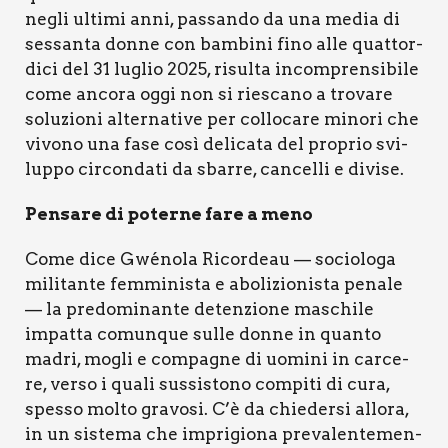
negli ulti­mi anni, pas­san­do da una media di
ses­san­ta don­ne con bam­bi­ni fino alle quat­tor­
di­ci del 31 luglio 2025, risul­ta incom­pren­si­bi­le
come anco­ra oggi non si rie­sca­no a tro­va­re
solu­zio­ni alter­na­ti­ve per col­lo­ca­re mino­ri che
vivo­no una fase così deli­ca­ta del pro­prio svi­
lup­po cir­con­da­ti da sbar­re, can­cel­li e divi­se.
Pen­sa­re di poter­ne fare a meno
Come dice Gwé­no­la Ricor­deau — socio­lo­ga
mili­tan­te fem­mi­ni­sta e abo­li­zio­ni­sta pena­le
— la pre­do­mi­nan­te deten­zio­ne maschi­le
impat­ta comun­que sul­le don­ne in quan­to
madri, mogli e com­pa­gne di uomi­ni in car­ce­
re, ver­so i qua­li sus­si­sto­no com­pi­ti di cura,
spes­so mol­to gra­vo­si
. C’è da chie­der­si allo­ra,
in un siste­ma che impri­gio­na pre­va­len­te­men­