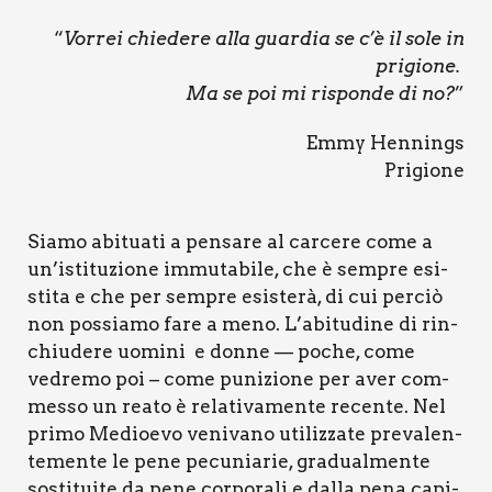
“
Vor­rei chie­de­re alla guar­dia se c’è il sole in
pri­gio­ne.
Ma se poi mi rispon­de di no?
”
Emmy Hen­nings
Pri­gio­ne
Sia­mo abi­tua­ti a pen­sa­re al car­ce­re come a
un’istituzione immu­ta­bi­le, che è sem­pre esi­
sti­ta e che per sem­pre esi­ste­rà, di cui per­ciò
non pos­sia­mo fare a meno. L’abitudine di rin­
chiu­de­re uomi­ni e don­ne — poche, come
vedre­mo poi – come puni­zio­ne per aver com­
mes­so un rea­to è rela­ti­va­men­te recen­te. Nel
pri­mo Medioe­vo veni­va­no uti­liz­za­te pre­va­len­
te­men­te le pene pecu­nia­rie, gra­dual­men­te
sosti­tui­te da pene cor­po­ra­li e dal­la pena capi­