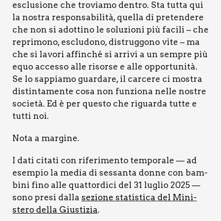
esclu­sio­ne che tro­via­mo den­tro. Sta tut­ta qui
la nostra respon­sa­bi­li­tà, quel­la di pre­ten­de­re
che non si adot­ti­no le solu­zio­ni più faci­li – che
repri­mo­no, esclu­do­no, distrug­go­no vite – ma
che si lavo­ri affin­ché si arri­vi a un sem­pre più
equo acces­so alle risor­se e alle oppor­tu­ni­tà.
Se lo sap­pia­mo guar­da­re, il car­ce­re ci mostra
distin­ta­men­te cosa non fun­zio­na nel­le nostre
socie­tà. Ed è per que­sto che riguar­da tut­te e
tut­ti noi.
Nota a mar­gi­ne.
I dati cita­ti con rife­ri­men­to tem­po­ra­le — ad
esem­pio la media di ses­san­ta don­ne con bam­
bi­ni fino alle quat­tor­di­ci del 31 luglio 2025 —
sono pre­si dal­la
sezio­ne sta­ti­sti­ca del Mini­
ste­ro del­la Giu­sti­zia
.