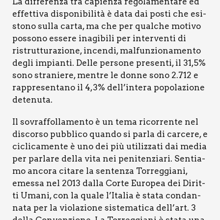
La dif­fe­ren­za tra capien­za rego­la­men­ta­re ed
effet­ti­va dispo­ni­bi­li­tà è data dai posti che esi­
sto­no sul­la car­ta, ma che per qual­che moti­vo
pos­so­no esse­re ina­gi­bi­li per inter­ven­ti di
ristrut­tu­ra­zio­ne, incen­di, mal­fun­zio­na­men­to
degli impian­ti. Del­le per­so­ne pre­sen­ti, il 31,5%
sono stra­nie­re, men­tre le don­ne sono 2.712 e
rap­pre­sen­ta­no il 4,3% dell’intera popo­la­zio­ne
dete­nu­ta.
Il sovraf­fol­la­men­to è un tema ricor­ren­te nel
discor­so pub­bli­co quan­do si par­la di car­ce­re, e
cicli­ca­men­te è uno dei più uti­liz­za­ti dai media
per par­la­re del­la vita nei peni­ten­zia­ri. Sen­tia­
mo anco­ra cita­re la sen­ten­za Tor­reg­gia­ni,
emes­sa nel 2013 dal­la Cor­te Euro­pea dei Dirit­
ti Uma­ni, con la qua­le l’Italia è sta­ta con­dan­
na­ta per la vio­la­zio­ne siste­ma­ti­ca dell’art. 3