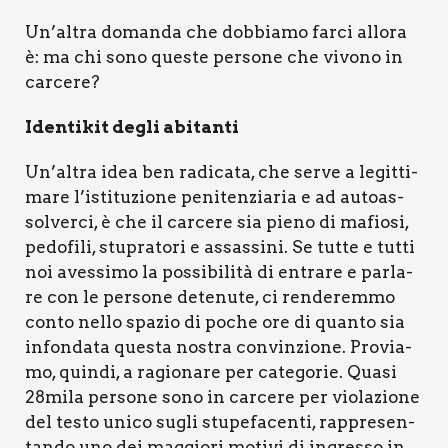
Un’altra doman­da che dob­bia­mo far­ci allo­ra
è: ma chi sono que­ste per­so­ne che vivo­no in
car­ce­re?
Iden­ti­kit degli abi­tan­ti
Un’altra idea ben radi­ca­ta, che ser­ve a legit­ti­
ma­re l’istituzione peni­ten­zia­ria e ad autoas­
sol­ver­ci, è che il car­ce­re sia pie­no di mafio­si,
pedo­fi­li, stu­pra­to­ri e assas­si­ni. Se tut­te e tut­ti
noi aves­si­mo la pos­si­bi­li­tà di entra­re e par­la­
re con le per­so­ne dete­nu­te, ci ren­de­rem­mo
con­to nel­lo spa­zio di poche ore di quan­to sia
infon­da­ta que­sta nostra con­vin­zio­ne. Pro­via­
mo, quin­di, a ragio­na­re per cate­go­rie. Qua­si
28mila per­so­ne sono in car­ce­re per vio­la­zio­ne
del testo uni­co sugli stu­pe­fa­cen­ti, rap­pre­sen­
tan­do uno dei mag­gio­ri moti­vi di ingres­so in