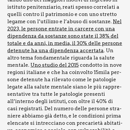
isti­tu­to peni­ten­zia­rio, rea­ti spes­so cor­re­la­ti a
quel­li con­tro il patri­mo­nio e con uno stret­to
lega­me con l’utilizzo e l’abuso di sostan­ze.
Nel
2023, le per­so­ne entra­te in car­ce­re con una
dipen­den­za da sostan­ze sono sta­te il 38% del
tota­le e da anni, in media, il 30% del­le per­so­ne
dete­nu­te ha una dipen­den­za accer­ta­ta
. Un
altro tema fon­da­men­ta­le riguar­da la salu­te
men­ta­le.
Uno stu­dio del 2015
con­dot­to in nove
regio­ni ita­lia­ne e che ha coin­vol­to 15mila per­
so­ne dete­nu­te ha rile­va­to come le pato­lo­gie
lega­te alla salu­te men­ta­le sia­no le più rap­pre­
sen­ta­ti­ve tra tut­te le pato­lo­gie pre­sen­ti
all’interno degli isti­tu­ti, con oltre il 40% di
casi regi­stra­ti. Del nume­ro del­le per­so­ne stra­
nie­re abbia­mo già det­to, e le con­di­zio­ni pri­ma
elen­ca­te si intrec­cia­no con pre­ca­rie­tà abi­ta­ti­