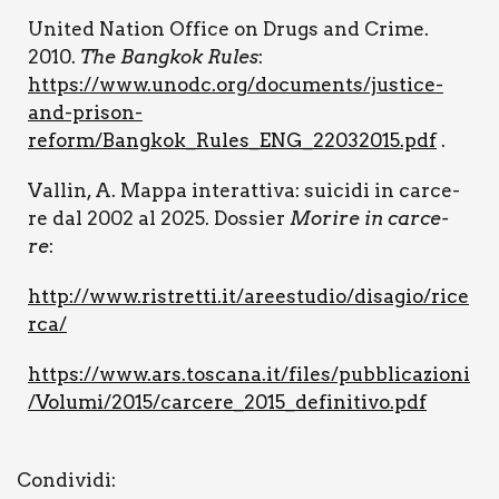
Uni­ted Nation Offi­ce on Drugs and Cri­me.
2010.
The Ban­g­kok Rules
:
https://www.unodc.org/documents/justice-
and-prison-
reform/Bangkok_Rules_ENG_22032015.pdf
.
Val­lin, A. Map­pa inte­rat­ti­va: sui­ci­di in car­ce­
re dal 2002 al 2025. Dos­sier
Mori­re in car­ce­
re
:
http://www.ristretti.it/areestudio/disagio/rice
rca/
https://www.ars.toscana.it/files/pubblicazioni
/Volumi/2015/carcere_2015_definitivo.pdf
Con­di­vi­di: