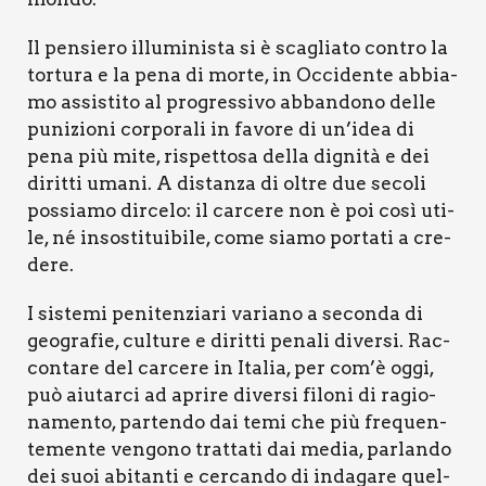
Il pen­sie­ro illu­mi­ni­sta si è sca­glia­to con­tro la
tor­tu­ra e la pena di mor­te, in Occi­den­te abbia­
mo assi­sti­to al pro­gres­si­vo abban­do­no del­le
puni­zio­ni cor­po­ra­li in favo­re di un’idea di
pena più mite, rispet­to­sa del­la digni­tà e dei
dirit­ti uma­ni. A distan­za di oltre due seco­li
pos­sia­mo dir­ce­lo: il car­ce­re non è poi così uti­
le, né inso­sti­tui­bi­le, come sia­mo por­ta­ti a cre­
de­re.
I siste­mi peni­ten­zia­ri varia­no a secon­da di
geo­gra­fie, cul­tu­re e dirit­ti pena­li diver­si. Rac­
con­ta­re del car­ce­re in Ita­lia, per com’è oggi,
può aiu­tar­ci ad apri­re diver­si filo­ni di ragio­
na­men­to, par­ten­do dai temi che più fre­quen­
te­men­te ven­go­no trat­ta­ti dai media, par­lan­do
dei suoi abi­tan­ti e cer­can­do di inda­ga­re quel­