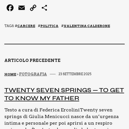
F
E
C
C
a
m
o
o
c
ai
p
n
TAGS: #
CARCERE
#
POLITICA
#
VALENTINA CALDERONE
e
l
y
di
b
Li
vi
o
n
di
o
k
ARTICOLO PRECEDENTE
k
FOTOGRAFIA
23 SETTEMBRE 2025
HOME
>
TWEN­TY SEVEN SPRINGS — TO GET
TO KNOW MY FATHER
Testo a cura di Federica ErcoliniTwenty seven
springs di Giulia Menicucci nasce da un’urgenza
intima e personale per poi aprirsi a un respiro