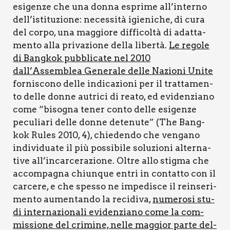
esi­gen­ze che una don­na espri­me all’interno
dell’istituzione: neces­si­tà igie­ni­che, di cura
del cor­po, una mag­gio­re dif­fi­col­tà di adat­ta­
men­to alla pri­va­zio­ne del­la liber­tà.
Le rego­le
di Ban­g­kok pub­bli­ca­te nel 2010
dall’Assemblea Gene­ra­le del­le Nazio­ni Uni­te
for­ni­sco­no del­le indi­ca­zio­ni per il trat­ta­men­
to del­le don­ne autri­ci di rea­to, ed evi­den­zia­no
come “biso­gna tener con­to del­le esi­gen­ze
pecu­lia­ri del­le don­ne dete­nu­te” (The Ban­g­
kok Rules 2010, 4), chie­den­do che ven­ga­no
indi­vi­dua­te il più pos­si­bi­le solu­zio­ni alter­na­
ti­ve all’incarcerazione. Oltre allo stig­ma che
accom­pa­gna chiun­que entri in con­tat­to con il
car­ce­re, e che spes­so ne impe­di­sce il rein­se­ri­
men­to aumen­tan­do la reci­di­va,
nume­ro­si stu­
di inter­na­zio­na­li evi­den­zia­no come la com­
mis­sio­ne del cri­mi­ne, nel­le mag­gior par­te del­