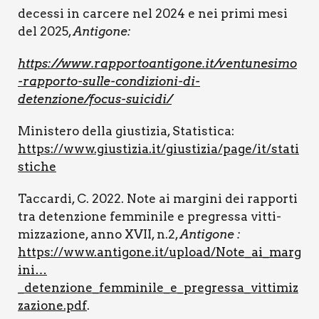
deces­si in car­ce­re nel 2024 e nei pri­mi mesi
del 2025,
Anti­go­ne:
https://www.rapportoantigone.it/ventunesimo
-rapporto-sulle-condizioni-di-
detenzione/focus-suicidi/
Mini­ste­ro del­la giu­sti­zia, Sta­ti­sti­ca:
https://www.giustizia.it/giustizia/page/it/stati
stiche
Tac­car­di, C. 2022. Note ai mar­gi­ni dei rap­por­ti
tra deten­zio­ne fem­mi­ni­le e pre­gres­sa vit­ti­
miz­za­zio­ne, anno XVII, n.2,
Anti­go­ne :
https://www.antigone.it/upload/Note_ai_marg
ini…
_detenzione_femminile_e_pregressa_vittimiz
zazione.pdf
.