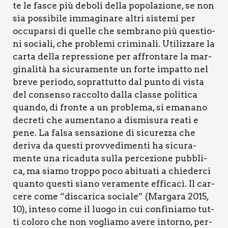
te le fasce più debo­li del­la popo­la­zio­ne, se non
sia pos­si­bi­le imma­gi­na­re altri siste­mi per
occu­par­si di quel­le che sem­bra­no più que­stio­
ni socia­li, che pro­ble­mi cri­mi­na­li. Uti­liz­za­re la
car­ta del­la repres­sio­ne per affron­ta­re la mar­
gi­na­li­tà ha sicu­ra­men­te un for­te impat­to nel
bre­ve perio­do, soprat­tut­to dal pun­to di vista
del con­sen­so rac­col­to dal­la clas­se poli­ti­ca
quan­do, di fron­te a un pro­ble­ma, si ema­na­no
decre­ti che aumen­ta­no a dismi­su­ra rea­ti e
pene. La fal­sa sen­sa­zio­ne di sicu­rez­za che
deri­va da que­sti prov­ve­di­men­ti ha sicu­ra­
men­te una rica­du­ta sul­la per­ce­zio­ne pub­bli­
ca, ma sia­mo trop­po poco abi­tua­ti a chie­der­ci
quan­to que­sti sia­no vera­men­te effi­ca­ci. Il car­
ce­re come “disca­ri­ca socia­le” (Mar­ga­ra 2015,
10), inte­so come il luo­go in cui con­fi­nia­mo tut­
ti colo­ro che non voglia­mo ave­re intor­no, per­