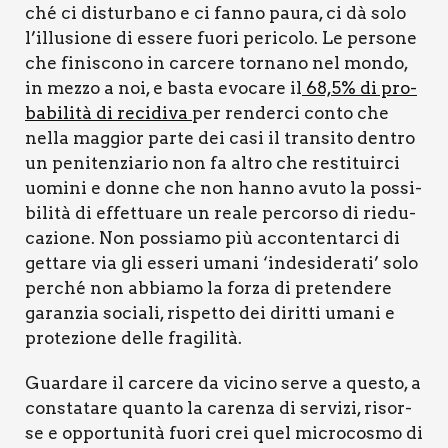
ché ci distur­ba­no e ci fan­no pau­ra, ci dà solo
l’illusione di esse­re fuo­ri peri­co­lo. Le per­so­ne
che fini­sco­no in car­ce­re tor­na­no nel mon­do,
in mez­zo a noi, e basta evo­ca­re il
68,5% di pro­
ba­bi­li­tà di reci­di­va
per ren­der­ci con­to che
nel­la mag­gior par­te dei casi il tran­si­to den­tro
un peni­ten­zia­rio non fa altro che resti­tuir­ci
uomi­ni e don­ne che non han­no avu­to la pos­si­
bi­li­tà di effet­tua­re un rea­le per­cor­so di rie­du­
ca­zio­ne. Non pos­sia­mo più accon­ten­tar­ci di
get­ta­re via gli esse­ri uma­ni ‘inde­si­de­ra­ti’ solo
per­ché non abbia­mo la for­za di pre­ten­de­re
garan­zia socia­li, rispet­to dei dirit­ti uma­ni e
pro­te­zio­ne del­le fra­gi­li­tà.
Guar­da­re il car­ce­re da vici­no ser­ve a que­sto, a
con­sta­ta­re quan­to la caren­za di ser­vi­zi, risor­
se e oppor­tu­ni­tà fuo­ri crei quel micro­co­smo di