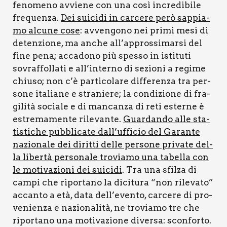
feno­me­no avvie­ne con una così incre­di­bi­le
fre­quen­za.
Dei sui­ci­di in car­ce­re però sap­pia­
mo alcu­ne cose
: avven­go­no nei pri­mi mesi di
deten­zio­ne, ma anche all’approssimarsi del
fine pena; acca­do­no più spes­so in isti­tu­ti
sovraf­fol­la­ti e all’interno di sezio­ni a regi­me
chiu­so; non c’è par­ti­co­la­re dif­fe­ren­za tra per­
so­ne ita­lia­ne e stra­nie­re; la con­di­zio­ne di fra­
gi­li­tà socia­le e di man­can­za di reti ester­ne è
estre­ma­men­te rile­van­te.
Guar­dan­do alle sta­
ti­sti­che pub­bli­ca­te dall’ufficio del Garan­te
nazio­na­le dei dirit­ti del­le per­so­ne pri­va­te del­
la liber­tà per­so­na­le tro­via­mo una tabel­la con
le moti­va­zio­ni dei sui­ci­di
. Tra una sfil­za di
cam­pi che ripor­ta­no la dici­tu­ra “non rile­va­to”
accan­to a età, data dell’evento, car­ce­re di pro­
ve­nien­za e nazio­na­li­tà, ne tro­via­mo tre che
ripor­ta­no una moti­va­zio­ne diver­sa: scon­for­to.