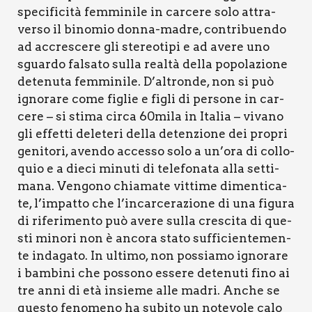
spe­ci­fi­ci­tà fem­mi­ni­le in car­ce­re solo attra­
ver­so il bino­mio don­na-madre, con­tri­buen­do
ad accre­sce­re gli ste­reo­ti­pi e ad ave­re uno
sguar­do fal­sa­to sul­la real­tà del­la popo­la­zio­ne
dete­nu­ta fem­mi­ni­le. D’altronde, non si può
igno­ra­re come figlie e figli di per­so­ne in car­
ce­re – si sti­ma cir­ca 60mila in Ita­lia – viva­no
gli effet­ti dele­te­ri del­la deten­zio­ne dei pro­pri
geni­to­ri, aven­do acces­so solo a un’ora di col­lo­
quio e a die­ci minu­ti di tele­fo­na­ta alla set­ti­
ma­na. Ven­go­no chia­ma­te vit­ti­me dimen­ti­ca­
te, l’impatto che l’incarcerazione di una figu­ra
di rife­ri­men­to può ave­re sul­la cre­sci­ta di que­
sti mino­ri non è anco­ra sta­to suf­fi­cien­te­men­
te inda­ga­to. In ulti­mo, non pos­sia­mo igno­ra­re
i bam­bi­ni che pos­so­no esse­re dete­nu­ti fino ai
tre anni di età insie­me alle madri. Anche se
que­sto feno­me­no ha subi­to un note­vo­le calo