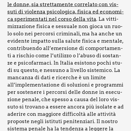
le don­ne, sia stret­ta­men­te cor­re­la­to con vis­
su­ti di vio­len­za psi­co­lo­gi­ca, fisi­ca ed eco­no­mi­
ca spe­ri­men­ta­ti nel cor­so del­la vita
. La vit­ti­
miz­za­zio­ne fisi­ca e ses­sua­le non gio­ca un ruo­
lo solo nei per­cor­si cri­mi­na­li, ma ha anche un
evi­den­te impat­to sul­la salu­te fisi­ca e men­ta­le,
con­tri­buen­do all’emersione di com­por­ta­men­
ti a rischio come l’utilizzo o l’abuso di sostan­
ze e psi­co­far­ma­ci. In Ita­lia esi­sto­no pochi stu­
di su que­sto, e nes­su­no a livel­lo siste­mi­co. La
man­can­za di dati e ricer­che è un limi­te
all’implementazione di solu­zio­ni e pro­gram­mi
per soste­ne­re i per­cor­si del­le don­ne in ese­cu­
zio­ne pena­le, che spes­so a cau­sa del loro vis­
su­to si tro­va­no a esse­re anco­ra più iso­la­te e ad
ade­ri­re con mag­gio­re dif­fi­col­tà alle atti­vi­tà
pro­po­ste negli isti­tu­ti peni­ten­zia­ri. Il nostro
siste­ma pena­le ha la ten­den­za a leg­ge­re la