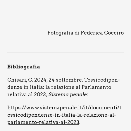
Foto­gra­fia di
Fede­ri­ca Coc­ci­ro
Biblio­gra­fia
Chi­sa­ri, C. 2024, 24 set­tem­bre. Tos­si­co­di­pen­
den­ze in Ita­lia: la rela­zio­ne al Par­la­men­to
rela­ti­va al 2023
, Siste­ma pena­le
:
https://www.sistemapenale.it/it/documenti/t
ossicodipendenze-in-italia-la-relazione-al-
parlamento-relativa-al-2023
.