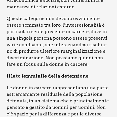
va, eco­no­mi­ca e socia­le, con vul­ne­ra­bi­li­tà e
man­can­za di rela­zio­ni ester­ne.
Que­ste cate­go­rie non devo­no ovvia­men­te
esse­re som­ma­te tra loro, l’intersezionalità è
par­ti­co­lar­men­te pre­sen­te in car­ce­re, dove in
una sin­go­la per­so­na pos­so­no esse­re pre­sen­ti
varie con­di­zio­ni, che inter­se­can­do­si rischia­
no di pro­dur­re ulte­rio­re mar­gi­na­liz­za­zio­ne e
discri­mi­na­zio­ne. Non pos­sia­mo quin­di non
fare un focus sul­le don­ne in car­ce­re.
Il lato fem­mi­ni­le del­la deten­zio­ne
Le don­ne in car­ce­re rap­pre­sen­ta­no una par­te
estre­ma­men­te resi­dua­le del­la popo­la­zio­ne
dete­nu­ta, in un siste­ma che è prin­ci­pal­men­te
pen­sa­to e gesti­to da uomi­ni per uomi­ni. Non
c’è spa­zio per la dif­fe­ren­za e per le diver­se