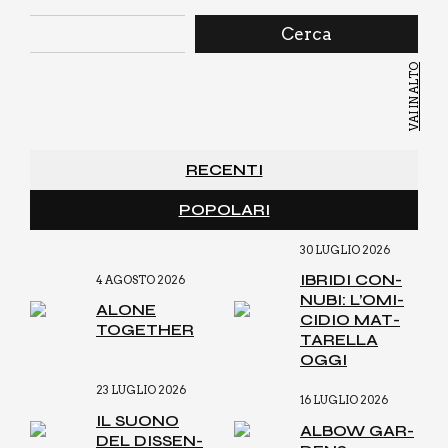
Cerca
VAI IN ALTO
RECENTI
POPOLARI
30 LUGLIO 2026
IBRI­DI CON­
4 AGOSTO 2026
NU­BI: L’O­MI­
ALO­NE
CI­DIO MAT­
TOGE­THER
TA­REL­LA
OGGI
23 LUGLIO 2026
16 LUGLIO 2026
IL SUO­NO
ALBOW GAR­
DEL DIS­SEN­