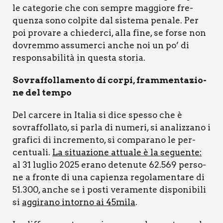
le cate­go­rie che con sem­pre mag­gio­re fre­
quen­za sono col­pi­te dal siste­ma pena­le. Per
poi pro­va­re a chie­der­ci, alla fine, se for­se non
dovrem­mo assu­mer­ci anche noi un po’ di
respon­sa­bi­li­tà in que­sta sto­ria.
Sovraf­fol­la­men­to di cor­pi, fram­men­ta­zio­
ne del tem­po
Del car­ce­re in Ita­lia si dice spes­so che è
sovraf­fol­la­to, si par­la di nume­ri, si ana­liz­za­no i
gra­fi­ci di incre­men­to, si com­pa­ra­no le per­
cen­tua­li.
La situa­zio­ne attua­le è la seguen­te:
al 31 luglio 2025 era­no dete­nu­te 62.569 per­so­
ne a fron­te di una capien­za rego­la­men­ta­re di
51.300, anche se i posti vera­men­te dispo­ni­bi­li
si
aggi­ra­no intor­no ai 45mila
.