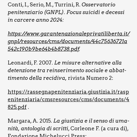
Con­ti, I., Serio, M., Tur­ri­ni, R.
Osser­va­to­rio
peni­ten­zia­rio (GNPL). Focus sui­ci­di e deces­si
in car­ce­re anno 2024:
https://www.garantenazionaleprivatiliberta.it/
gnpl/resources/cms/documents/44c75636721a
542c190b9be64b4b8738.pdf
.
Leo­nar­di, F. 2007.
Le misu­re alter­na­ti­ve alla
deten­zio­ne tra rein­se­ri­men­to socia­le e abbat­
ti­men­to del­la reci­di­va,
rivi­sta Nume­ro 2:
https://rassegnapenitenziaria.giustizia.it/rasp
enitenziaria/cmsresources/cms/documents/4
825.pdf
.
Mar­ga­ra, A. 2015.
La giu­sti­zia e il sen­so di uma­
ni­tà, anto­lo­gia di scrit­ti
, Cor­leo­ne F. (a cura di),
Fon­da­zio­ne Miche­luc­ci Press: