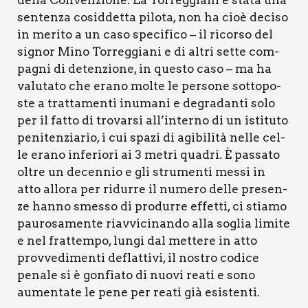
del­la Con­ven­zio­ne. La Tor­reg­gia­ni è sta­ta una
sen­ten­za cosid­det­ta pilo­ta, non ha cioè deci­so
in meri­to a un caso spe­ci­fi­co – il ricor­so del
signor Mino Tor­reg­gia­ni e di altri set­te com­
pa­gni di deten­zio­ne, in que­sto caso – ma ha
valu­ta­to che era­no mol­te le per­so­ne sot­to­po­
ste a trat­ta­men­ti inu­ma­ni e degra­dan­ti solo
per il fat­to di tro­var­si all’interno di un isti­tu­to
peni­ten­zia­rio, i cui spa­zi di agi­bi­li­tà nel­le cel­
le era­no infe­rio­ri ai 3 metri qua­dri. È pas­sa­to
oltre un decen­nio e gli stru­men­ti mes­si in
atto allo­ra per ridur­re il nume­ro del­le pre­sen­
ze han­no smes­so di pro­dur­re effet­ti, ci stia­mo
pau­ro­sa­men­te riav­vi­ci­nan­do alla soglia limi­te
e nel frat­tem­po, lun­gi dal met­te­re in atto
prov­ve­di­men­ti deflat­ti­vi, il nostro codi­ce
pena­le si è gon­fia­to di nuo­vi rea­ti e sono
aumen­ta­te le pene per rea­ti già esi­sten­ti.