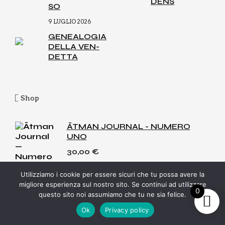
DENS
SO
9 LUGLIO 2026
GENEA­LO­GIA
DEL­LA VEN­
DET­TA
Shop
ĀTMAN JOURNAL - NUMERO
UNO
30,00
€
Utilizziamo i cookie per essere sicuri che tu possa avere la
migliore esperienza sul nostro sito. Se continui ad utilizzare
SHOPPER ĀTMAN JOURNAL
0
questo sito noi assumiamo che tu ne sia felice.
10,00
€
Ok
Privacy policy