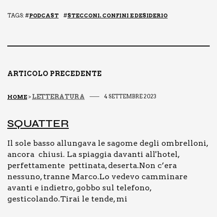
a
m
o
o
c
ai
p
n
TAGS: #
PODCAST
#
STECCONI. CONFINI E DESIDERIO
e
l
y
di
b
Li
vi
o
n
di
o
k
ARTICOLO PRECEDENTE
k
LETTERATURA
4 SETTEMBRE 2023
HOME
>
SQUAT­TER
Il sole basso allungava le sagome degli ombrelloni,
ancora chiusi. La spiaggia davanti all'hotel,
perfettamente pettinata, deserta.Non c’era
nessuno, tranne Marco.Lo vedevo camminare
avanti e indietro, gobbo sul telefono,
gesticolando.Tirai le tende, mi