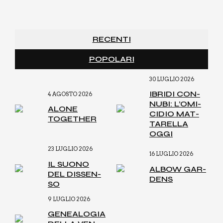
RECENTI
POPOLARI
30 LUGLIO 2026
IBRI­DI CON­
4 AGOSTO 2026
NU­BI: L’O­MI­
ALO­NE
CI­DIO MAT­
TOGE­THER
TA­REL­LA
OGGI
23 LUGLIO 2026
16 LUGLIO 2026
IL SUO­NO
ALBOW GAR­
DEL DIS­SEN­
DENS
SO
9 LUGLIO 2026
GENEA­LO­GIA