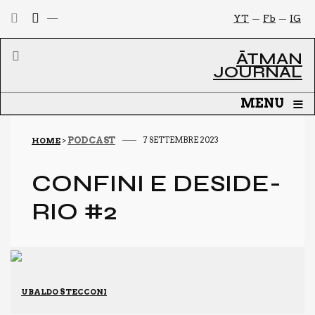
YT
Fb
IG
ĀTMAN
JOURNAL
≡
MENU
PODCAST
7 SETTEMBRE 2023
HOME
>
CON­FI­NI E DESI­DE­
RIO #2
UBALDO STECCONI