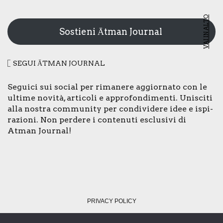
VAI IN ALTO
Sostieni Ātman Journal
SEGUI ĀTMAN JOUR­NAL
Segui­ci sui social per rima­ne­re aggior­na­to con le
ulti­me novi­tà, arti­co­li e appro­fon­di­men­ti. Uni­sci­ti
alla nostra com­mu­ni­ty per con­di­vi­de­re idee e ispi­
ra­zio­ni. Non per­de­re i con­te­nu­ti esclu­si­vi di
Atman Jour­nal!
PRI­VA­CY POLI­CY