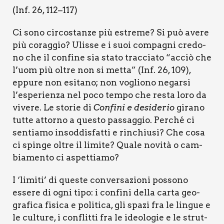
(Inf. 26, 112–117)
Ci sono cir­co­stan­ze più estre­me? Si può ave­re
più corag­gio? Ulis­se e i suoi com­pa­gni cre­do­
no che il con­fi­ne sia sta­to trac­cia­to “acciò che
l’uom più oltre non si met­ta” (Inf. 26, 109),
eppu­re non esi­ta­no; non voglio­no negar­si
l’esperienza nel poco tem­po che resta loro da
vive­re. Le sto­rie di
Con­fi­ni e desi­de­rio
gira­no
tut­te attor­no a que­sto pas­sag­gio. Per­ché ci
sen­tia­mo insod­di­sfat­ti e rin­chiu­si? Che cosa
ci spin­ge oltre il limi­te? Qua­le novi­tà o cam­
bia­men­to ci aspet­tia­mo?
I ‘limi­ti’ di que­ste con­ver­sa­zio­ni pos­so­no
esse­re di ogni tipo: i con­fi­ni del­la car­ta geo­
gra­fi­ca fisi­ca e poli­ti­ca, gli spa­zi fra le lin­gue e
le cul­tu­re, i con­flit­ti fra le ideo­lo­gie e le strut­