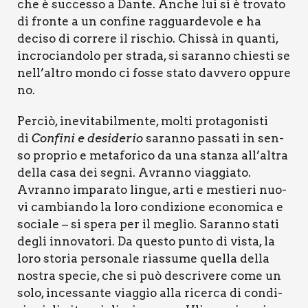
che è suc­ces­so a Dan­te. Anche lui si è tro­va­to
di fron­te a un con­fi­ne rag­guar­de­vo­le e ha
deci­so di cor­re­re il rischio. Chis­sà in quan­ti,
incro­cian­do­lo per stra­da, si saran­no chie­sti se
nell’altro mon­do ci fos­se sta­to dav­ve­ro oppu­re
no.
Per­ciò, ine­vi­ta­bil­men­te, mol­ti pro­ta­go­ni­sti
di
Con­fi­ni e desi­de­rio
saran­no pas­sa­ti in sen­
so pro­prio e meta­fo­ri­co da una stan­za all’altra
del­la casa dei segni. Avran­no viag­gia­to.
Avran­no impa­ra­to lin­gue, arti e mestie­ri nuo­
vi cam­bian­do la loro con­di­zio­ne eco­no­mi­ca e
socia­le – si spe­ra per il meglio. Saran­no sta­ti
degli inno­va­to­ri. Da que­sto pun­to di vista, la
loro sto­ria per­so­na­le rias­su­me quel­la del­la
nostra spe­cie, che si può descri­ve­re come un
solo, inces­san­te viag­gio alla ricer­ca di con­di­