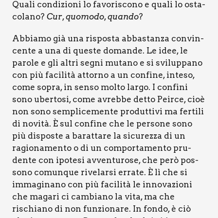
Qua­li con­di­zio­ni lo favo­ri­sco­no e qua­li lo osta­
co­la­no?
Cur
,
quo­mo­do
,
quan­do
?
Abbia­mo già una rispo­sta abba­stan­za con­vin­
cen­te a una di que­ste doman­de. Le idee, le
paro­le e gli altri segni muta­no e si svi­lup­pa­no
con più faci­li­tà attor­no a un con­fi­ne, inte­so,
come sopra, in sen­so mol­to lar­go. I con­fi­ni
sono uber­to­si, come avreb­be det­to Peir­ce, cioè
non sono sem­pli­ce­men­te pro­dut­ti­vi ma fer­ti­li
di novi­tà. È sul con­fi­ne che le per­so­ne sono
più dispo­ste a barat­ta­re la sicu­rez­za di un
ragio­na­men­to o di un com­por­ta­men­to pru­
den­te con ipo­te­si avven­tu­ro­se, che però pos­
so­no comun­que rive­lar­si erra­te. È lì che si
imma­gi­na­no con più faci­li­tà le inno­va­zio­ni
che maga­ri ci cam­bia­no la vita, ma che
rischia­no di non fun­zio­na­re. In fon­do, è ciò