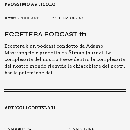
PROSSIMO ARTICOLO
PODCAST
19 SETTEMBRE 2023
HOME
>
ECCE­TE­RA POD­CA­ST #1
Eccetera è un podcast condotto da Adamo
Mastrangelo e prodotto da Ātman Journal. La
complessità del nostro Paese dentro la complessità
del nostro mondo riempie le chiacchiere dei nostri
bar, le polemiche dei
ARTICOLI CORRELATI
9 MAGGIO 2024
11 MARZO 2024