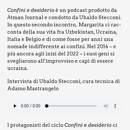
Con­fi­ni e desi­de­rio
è un pod­ca­st pro­dot­to da
Ātman Jour­nal e con­dot­to da Ubal­do Stec­co­ni.
In que­sto secon­do incon­tro, Mar­ga­ri­ta ci rac­
con­ta del­la sua vita fra Uzbe­ki­stan, Ucrai­na,
Ita­lia e Bel­gio e di come fos­se per anni una
noma­de indif­fe­ren­te ai con­fi­ni. Nel 2014 – e
più anco­ra agli ini­zi del 2022 – i suoi geni si
sve­glia­ro­no all’improvviso e capì di esse­re
ucrai­na.
Inter­vi­sta di Ubal­do Stec­co­ni, cura tec­ni­ca di
Ada­mo Mastran­ge­lo
I pro­ta­go­ni­sti del ciclo
Con­fi­ni e desi­de­rio
ci