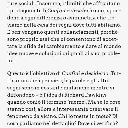
tu­re socia­li. Insom­ma, i ‘limi­ti’ che affron­ta­no
i pro­ta­go­ni­sti di
Con­fi­ni e desi­de­rio
cor­ri­spon­
do­no a ogni dif­fe­ren­za o asim­me­tria che tro­
via­mo nel­la casa dei segni dove tut­ti abi­tia­mo.
E ben ven­ga­no que­sti sbi­lan­cia­men­ti, per­ché
sono pro­prio essi che ci con­sen­to­no di accet­
ta­re la sfi­da del cam­bia­men­to e dare al mon­do
idee nuo­ve e solu­zio­ni ori­gi­na­li ai suoi pro­ble­
mi.
Que­sto è l’obiettivo di
Con­fi­ni e desi­de­rio
. Tut­
ti san­no che i pen­sie­ri, le paro­le e gli altri
segni sono in costan­te muta­zio­ne men­tre si
dif­fon­do­no – è l’idea di Richard Daw­kins
quan­do coniò il ter­mi­ne ‘meme’. Ma se le cose
stan­no così, allo­ra è inte­res­san­te osser­va­re il
feno­me­no da vici­no. Chi lo met­te in moto? Di
cosa par­lia­mo nel det­ta­glio? Dove si veri­fi­ca?