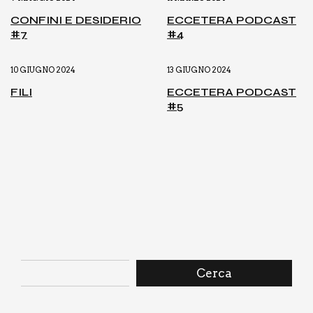
CON­FI­NI E DESI­DE­RIO
ECCE­TE­RA POD­CA­ST
#7
#4
10 GIUGNO 2024
13 GIUGNO 2024
FILI
ECCE­TE­RA POD­CA­ST
#5
Cerca