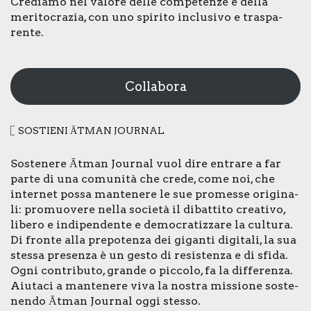
Cre­dia­mo nel valo­re del­le com­pe­ten­ze e del­la
meri­to­cra­zia, con uno spi­ri­to inclu­si­vo e tra­spa­
ren­te.
Collabora
SOSTIE­NI ĀTMAN JOUR­NAL
Soste­ne­re Ātman Jour­nal vuol dire entra­re a far
par­te di una comu­ni­tà che cre­de, come noi, che
inter­net pos­sa man­te­ne­re le sue pro­mes­se ori­gi­na­
li: pro­muo­ve­re nel­la socie­tà il dibat­ti­to crea­ti­vo,
libe­ro e indi­pen­den­te e demo­cra­tiz­za­re la cul­tu­ra.
Di fron­te alla pre­po­ten­za dei gigan­ti digi­ta­li, la sua
stes­sa pre­sen­za è un gesto di resi­sten­za e di sfi­da.
Ogni con­tri­bu­to, gran­de o pic­co­lo, fa la dif­fe­ren­za.
Aiu­ta­ci a man­te­ne­re viva la nostra mis­sio­ne soste­
nen­do Ātman Jour­nal oggi stes­so.