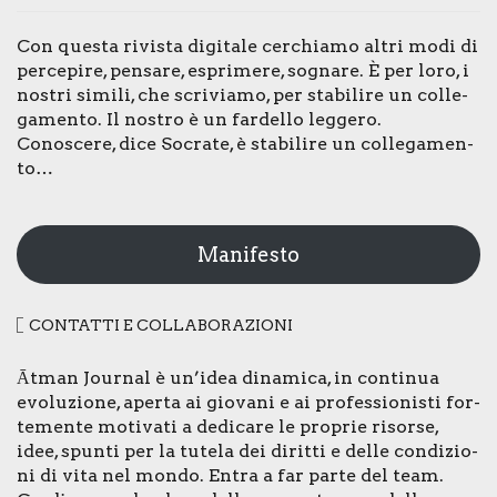
Con que­sta rivi­sta digi­ta­le cer­chia­mo altri modi di
per­ce­pi­re, pen­sa­re, espri­me­re, sogna­re. È per loro, i
nostri simi­li, che scri­via­mo, per sta­bi­li­re un col­le­
ga­men­to. Il nostro è un far­del­lo leg­ge­ro.
Cono­sce­re, dice Socra­te, è sta­bi­li­re un col­le­ga­men­
to…
Manifesto
CON­TAT­TI E COL­LA­BO­RA­ZIO­NI
Ātman Jour­nal è un’idea dina­mi­ca, in con­ti­nua
evo­lu­zio­ne, aper­ta ai gio­va­ni e ai pro­fes­sio­ni­sti for­
te­men­te moti­va­ti a dedi­ca­re le pro­prie risor­se,
idee, spun­ti per la tute­la dei dirit­ti e del­le con­di­zio­
ni di vita nel mon­do. Entra a far par­te del team.