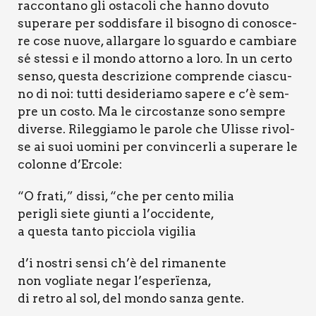
rac­con­ta­no gli osta­co­li che han­no dovu­to
supe­ra­re per sod­di­sfa­re il biso­gno di cono­sce­
re cose nuo­ve, allar­ga­re lo sguar­do e cam­bia­re
sé stes­si e il mon­do attor­no a loro. In un cer­to
sen­so, que­sta descri­zio­ne com­pren­de cia­scu­
no di noi: tut­ti desi­de­ria­mo sape­re e c’è sem­
pre un costo. Ma le cir­co­stan­ze sono sem­pre
diver­se. Rileg­gia­mo le paro­le che Ulis­se rivol­
se ai suoi uomi­ni per con­vin­cer­li a supe­ra­re le
colon­ne d’Ercole:
“O fra­ti,” dis­si, “che per cen­to milia
peri­gli sie­te giun­ti a l’occidente,
a que­sta tan­to pic­cio­la vigi­lia
d’i nostri sen­si ch’è del rima­nen­te
non voglia­te negar l’esperïenza,
di retro al sol, del mon­do san­za gen­te.