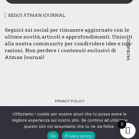
SEGUI ĀTMAN JOUR­NAL
Segui­ci sui social per rima­ne­re aggior­na­to con le
ulti­me novi­tà, arti­co­li e appro­fon­di­men­ti. Uni­sci­ti
VAI IN ALTO
alla nostra com­mu­ni­ty per con­di­vi­de­re idee e ispi­
ra­zio­ni. Non per­de­re i con­te­nu­ti esclu­si­vi di
Atman Jour­nal!
PRI­VA­CY POLI­CY
Utilizziamo i cookie per essere sicuri che tu possa avere la
© Copyright 2024 - Tutti i diritti riservati - C.F. 92073430461 -
migliore esperienza sul nostro sito. Se continui ad utilizzare
0
Web design:
SMStudio
.
questo sito noi assumiamo che tu ne sia felice.
Ok
Privacy policy