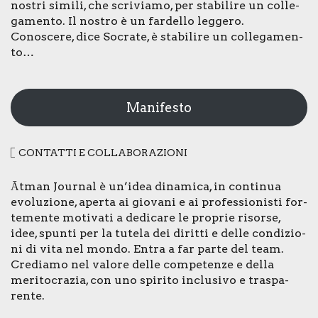
nostri simi­li, che scri­via­mo, per sta­bi­li­re un col­le­
ga­men­to. Il nostro è un far­del­lo leg­ge­ro.
Cono­sce­re, dice Socra­te, è sta­bi­li­re un col­le­ga­men­
to…
Manifesto
CON­TAT­TI E COL­LA­BO­RA­ZIO­NI
Ātman Jour­nal è un’idea dina­mi­ca, in con­ti­nua
evo­lu­zio­ne, aper­ta ai gio­va­ni e ai pro­fes­sio­ni­sti for­
te­men­te moti­va­ti a dedi­ca­re le pro­prie risor­se,
idee, spun­ti per la tute­la dei dirit­ti e del­le con­di­zio­
ni di vita nel mon­do. Entra a far par­te del team.
Cre­dia­mo nel valo­re del­le com­pe­ten­ze e del­la
meri­to­cra­zia, con uno spi­ri­to inclu­si­vo e tra­spa­
ren­te.