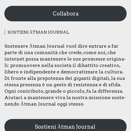
Collabora
SOSTIE­NI ĀTMAN JOUR­NAL
Soste­ne­re Ātman Jour­nal vuol dire entra­re a far
par­te di una comu­ni­tà che cre­de, come noi, che
inter­net pos­sa man­te­ne­re le sue pro­mes­se ori­gi­na­
li: pro­muo­ve­re nel­la socie­tà il dibat­ti­to crea­ti­vo,
libe­ro e indi­pen­den­te e demo­cra­tiz­za­re la cul­tu­ra.
Di fron­te alla pre­po­ten­za dei gigan­ti digi­ta­li, la sua
stes­sa pre­sen­za è un gesto di resi­sten­za e di sfi­da.
Ogni con­tri­bu­to, gran­de o pic­co­lo, fa la dif­fe­ren­za.
Aiu­ta­ci a man­te­ne­re viva la nostra mis­sio­ne soste­
nen­do Ātman Jour­nal oggi stes­so.
Sostieni Ātman Journal