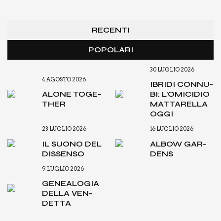
RECENTI
POPOLARI
30 LUGLIO 2026
4 AGOSTO 2026
IBRI­DI CON­NU­
ALO­NE TOGE­
BI: L’O­MI­CI­DIO
THER
MAT­TA­REL­LA
OGGI
23 LUGLIO 2026
16 LUGLIO 2026
IL SUO­NO DEL
ALBOW GAR­
DIS­SEN­SO
DENS
9 LUGLIO 2026
GENEA­LO­GIA
DEL­LA VEN­
DET­TA