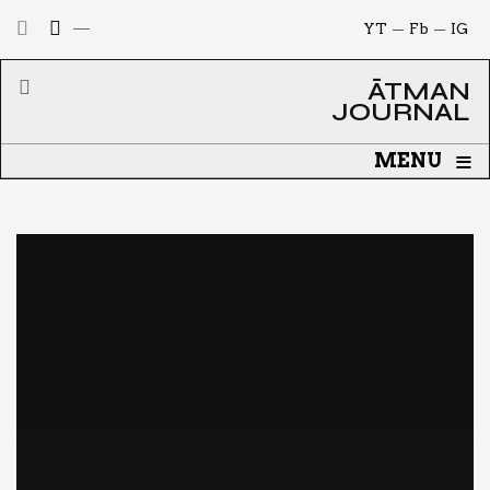
YT
Fb
IG
ĀTMAN
JOURNAL
≡
MENU