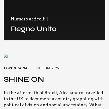
Numero articoli: 1
Regno Unito
FOTOGRAFIA
3 GIUGNO 2026
SHI­NE ON
In the after­math of Bre­xit, Ales­san­dro tra­vel­led
to the UK to docu­ment a coun­try grap­pling with
poli­ti­cal divi­sion and social uncer­tain­ty. What