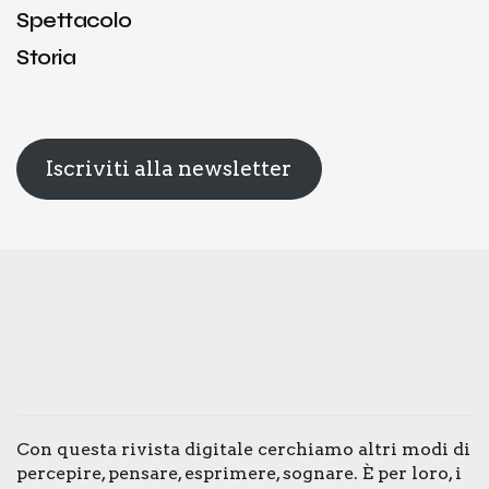
Spettacolo
Storia
Iscriviti alla newsletter
Con que­sta rivi­sta digi­ta­le cer­chia­mo altri modi di
per­ce­pi­re, pen­sa­re, espri­me­re, sogna­re. È per loro, i