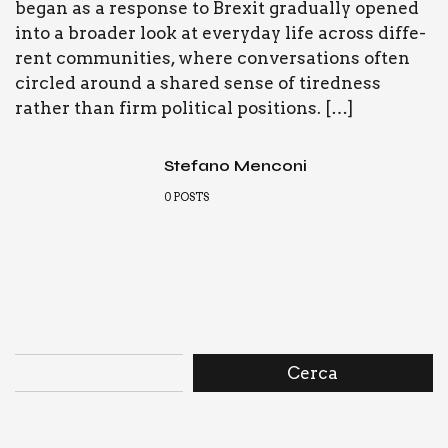
began as a respon­se to Bre­xit gra­dual­ly ope­ned
into a broa­der look at eve­ry­day life across dif­fe­
rent com­mu­ni­ties, whe­re con­ver­sa­tions often
cir­cled around a shared sen­se of tired­ness
rather than firm poli­ti­cal posi­tions. […]
Stefano Menconi
0
POSTS
Cerca