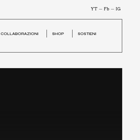
YT
Fb
IG
 COL­LA­BO­RA­ZIO­NI
SHOP
SOSTIE­NI