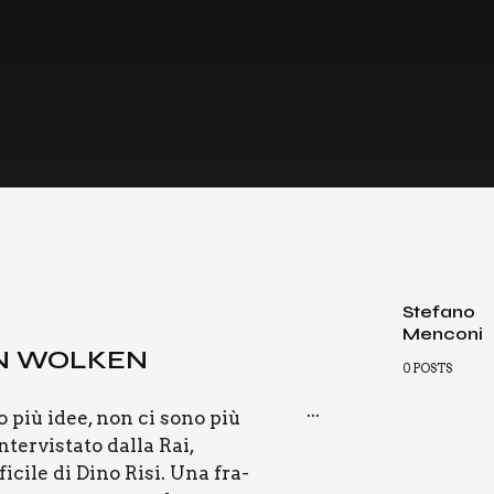
Stefano
Menconi
EN WOL­KEN
0
POSTS
...
no più idee, non ci sono più
ter­vi­sta­to dal­la Rai,
i­ci­le di Dino Risi. Una fra­