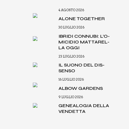
4 AGOSTO 2026
ALO­NE TOGE­THER
30 LUGLIO 2026
IBRI­DI CON­NU­BI: L’O­
MI­CI­DIO MAT­TA­REL­
LA OGGI
23 LUGLIO 2026
IL SUO­NO DEL DIS­
SEN­SO
16 LUGLIO 2026
ALBOW GAR­DENS
9 LUGLIO 2026
GENEA­LO­GIA DEL­LA
VEN­DET­TA