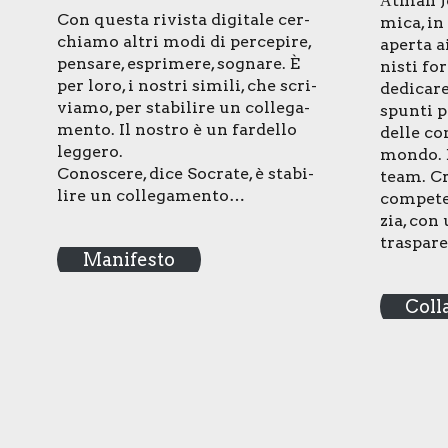
Ātman Jo
Con que­sta rivi­sta digi­ta­le cer­
mi­ca, in 
chia­mo altri modi di per­ce­pi­re,
aper­ta ai
pen­sa­re, espri­me­re, sogna­re. È
ni­sti for
per loro, i nostri simi­li, che scri­
dedi­ca­re
via­mo, per sta­bi­li­re un col­le­ga­
spun­ti pe
men­to. Il nostro è un far­del­lo
del­le con
leg­ge­ro.
mon­do. E
Cono­sce­re, dice Socra­te, è sta­bi­
team. Cre
li­re un col­le­ga­men­to…
com­pe­te
zia, con 
tra­spa­re
Manifesto
Coll