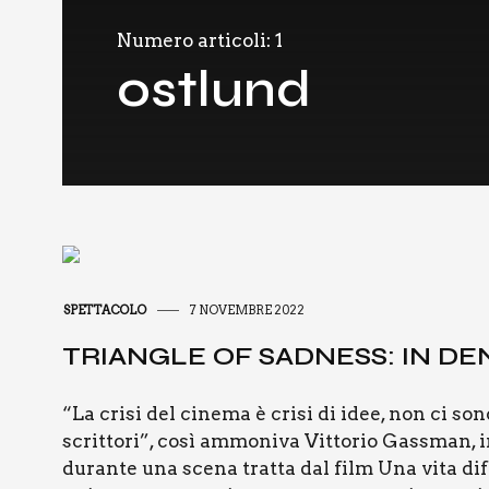
Numero articoli: 1
ostlund
SPETTACOLO
7 NOVEMBRE 2022
TRIAN­GLE OF SAD­NESS: IN D
“La cri­si del cine­ma è cri­si di idee, non ci so
scrit­to­ri”, così ammo­ni­va Vit­to­rio Gass­man, in
duran­te una sce­na trat­ta dal film Una vita dif­f