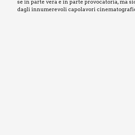
se in par­te vera e in par­te pro­vo­ca­to­ria, ma s
dagli innu­me­re­vo­li capo­la­vo­ri cine­ma­to­gra­