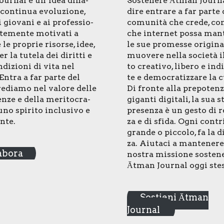
ur­nal è un’idea dina­
Soste­ne­re Ātman Jour­n
con­ti­nua evo­lu­zio­ne,
dire entra­re a far par­te
 gio­va­ni e ai pro­fes­sio­
comu­ni­tà che cre­de, co
­te­men­te moti­va­ti a
che inter­net pos­sa man­t
 le pro­prie risor­se, idee,
le sue pro­mes­se ori­gi­na­
r la tute­la dei dirit­ti e
muo­ve­re nel­la socie­tà il
­di­zio­ni di vita nel
to crea­ti­vo, libe­ro e ind
ntra a far par­te del
te e demo­cra­tiz­za­re la c
­dia­mo nel valo­re del­le
Di fron­te alla pre­po­ten­
n­ze e del­la meri­to­cra­
gigan­ti digi­ta­li, la sua s
uno spi­ri­to inclu­si­vo e
pre­sen­za è un gesto di r
n­te.
za e di sfi­da. Ogni con­tri
gran­de o pic­co­lo, fa la di
za. Aiu­ta­ci a man­te­ne­r
abora
nostra mis­sio­ne soste­n
Ātman Jour­nal oggi stes
Sostieni Ātman
Journal