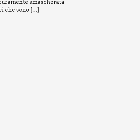
icu­ra­men­te sma­sche­ra­ta
fi­ci che sono […]