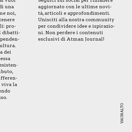
al vuol
Segui­ci sui social per rima­ne­re
 di una
aggior­na­to con le ulti­me novi­
me noi,
tà, arti­co­li e appro­fon­di­men­ti.
e­ne­re
Uni­sci­ti alla nostra com­mu­ni­ty
li: pro­
per con­di­vi­de­re idee e ispi­ra­zio­
 dibat­ti­
ni. Non per­de­re i con­te­nu­ti
i­pen­den­
esclu­si­vi di Atman Jour­nal!
ul­tu­ra.
za dei
tes­sa
esi­sten­
­bu­to,
f­fe­ren­
e viva la
en­do
­so.
VAI IN ALTO