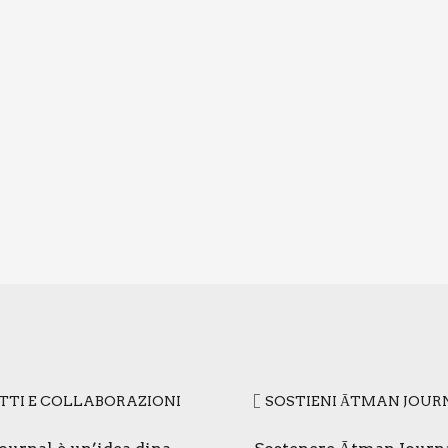
­TI E COL­LA­BO­RA­ZIO­NI
SOSTIE­NI ĀTMAN JOUR