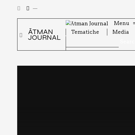
Menu
ĀTMAN
Tema­ti­che
Media
JOURNAL