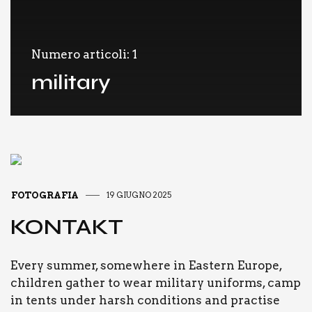
Numero articoli: 1
military
FOTOGRAFIA
19 GIUGNO 2025
KON­TAKT
Eve­ry sum­mer, somewhe­re in Eastern Euro­pe,
chil­dren gather to wear mili­ta­ry uni­forms, camp
in ten­ts under harsh con­di­tions and prac­ti­se