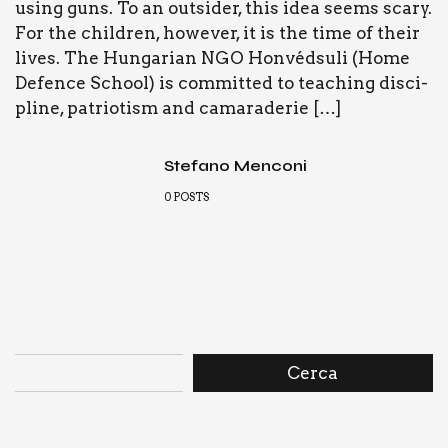
using guns. To an outsi­der, this idea seems sca­ry.
For the chil­dren, howe­ver, it is the time of their
lives. The Hun­ga­rian NGO Hon­véd­su­li (Home
Defen­ce School) is com­mit­ted to tea­ching disci­
pli­ne, patrio­ti­sm and cama­ra­de­rie […]
Stefano Menconi
0
POSTS
Cerca