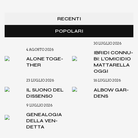
RECENTI
POPOLARI
30 LUGLIO 2026
4 AGOSTO 2026
IBRI­DI CON­NU­
ALO­NE TOGE­
BI: L’O­MI­CI­DIO
THER
MAT­TA­REL­LA
OGGI
23 LUGLIO 2026
16 LUGLIO 2026
IL SUO­NO DEL
ALBOW GAR­
DIS­SEN­SO
DENS
9 LUGLIO 2026
GENEA­LO­GIA
DEL­LA VEN­
DET­TA