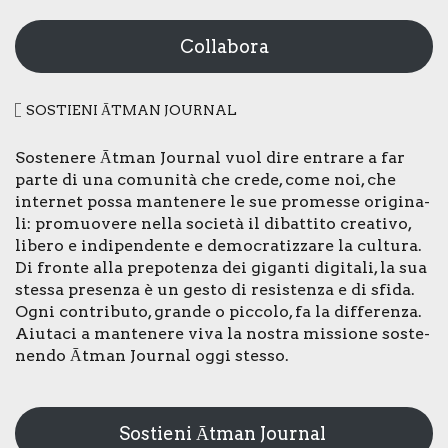
Collabora
SOSTIE­NI ĀTMAN JOUR­NAL
Soste­ne­re Ātman Jour­nal vuol dire entra­re a far
par­te di una comu­ni­tà che cre­de, come noi, che
inter­net pos­sa man­te­ne­re le sue pro­mes­se ori­gi­na­
li: pro­muo­ve­re nel­la socie­tà il dibat­ti­to crea­ti­vo,
libe­ro e indi­pen­den­te e demo­cra­tiz­za­re la cul­tu­ra.
Di fron­te alla pre­po­ten­za dei gigan­ti digi­ta­li, la sua
stes­sa pre­sen­za è un gesto di resi­sten­za e di sfi­da.
Ogni con­tri­bu­to, gran­de o pic­co­lo, fa la dif­fe­ren­za.
Aiu­ta­ci a man­te­ne­re viva la nostra mis­sio­ne soste­
nen­do Ātman Jour­nal oggi stes­so.
Sostieni Ātman Journal