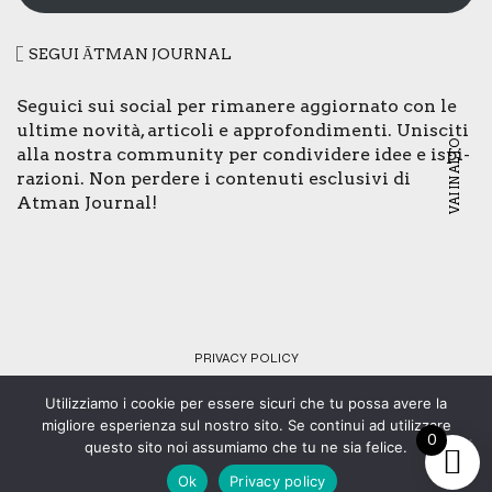
SEGUI ĀTMAN JOUR­NAL
Segui­ci sui social per rima­ne­re aggior­na­to con le
ulti­me novi­tà, arti­co­li e appro­fon­di­men­ti. Uni­sci­ti
VAI IN ALTO
alla nostra com­mu­ni­ty per con­di­vi­de­re idee e ispi­
ra­zio­ni. Non per­de­re i con­te­nu­ti esclu­si­vi di
Atman Jour­nal!
PRI­VA­CY POLI­CY
Utilizziamo i cookie per essere sicuri che tu possa avere la
© Copyright 2024 - Tutti i diritti riservati - C.F. 92073430461 -
migliore esperienza sul nostro sito. Se continui ad utilizzare
0
Web design:
SMStudio
.
questo sito noi assumiamo che tu ne sia felice.
Ok
Privacy policy