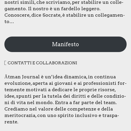
nostri simi­li, che scri­via­mo, per sta­bi­li­re un col­le­
ga­men­to. Il nostro è un far­del­lo leg­ge­ro.
Cono­sce­re, dice Socra­te, è sta­bi­li­re un col­le­ga­men­
to…
Manifesto
CON­TAT­TI E COL­LA­BO­RA­ZIO­NI
Ātman Jour­nal è un’idea dina­mi­ca, in con­ti­nua
evo­lu­zio­ne, aper­ta ai gio­va­ni e ai pro­fes­sio­ni­sti for­
te­men­te moti­va­ti a dedi­ca­re le pro­prie risor­se,
idee, spun­ti per la tute­la dei dirit­ti e del­le con­di­zio­
ni di vita nel mon­do. Entra a far par­te del team.
Cre­dia­mo nel valo­re del­le com­pe­ten­ze e del­la
meri­to­cra­zia, con uno spi­ri­to inclu­si­vo e tra­spa­
ren­te.