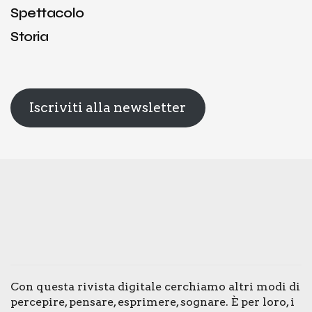
Spettacolo
Storia
Iscriviti alla newsletter
Con que­sta rivi­sta digi­ta­le cer­chia­mo altri modi di
per­ce­pi­re, pen­sa­re, espri­me­re, sogna­re. È per loro, i