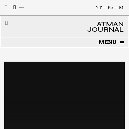
YT
Fb
IG
ĀTMAN
JOURNAL
≡
MENU