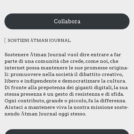
Collabora
SOSTIE­NI ĀTMAN JOUR­NAL
Soste­ne­re Ātman Jour­nal vuol dire entra­re a far
par­te di una comu­ni­tà che cre­de, come noi, che
inter­net pos­sa man­te­ne­re le sue pro­mes­se ori­gi­na­
li: pro­muo­ve­re nel­la socie­tà il dibat­ti­to crea­ti­vo,
libe­ro e indi­pen­den­te e demo­cra­tiz­za­re la cul­tu­ra.
Di fron­te alla pre­po­ten­za dei gigan­ti digi­ta­li, la sua
stes­sa pre­sen­za è un gesto di resi­sten­za e di sfi­da.
Ogni con­tri­bu­to, gran­de o pic­co­lo, fa la dif­fe­ren­za.
Aiu­ta­ci a man­te­ne­re viva la nostra mis­sio­ne soste­
nen­do Ātman Jour­nal oggi stes­so.