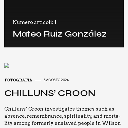
Numero articoli: 1
Mateo Ruiz González
FOTOGRAFIA
5 AGOSTO 2024
CHIL­LUNS’ CROON
Chil­luns’ Croon inve­sti­ga­tes the­mes such as
absen­ce, remem­bran­ce, spi­ri­tua­li­ty, and mor­ta­
li­ty among for­mer­ly ensla­ved peo­ple in Wil­son