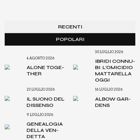
RECENTI
POPOLARI
30 LUGLIO 2026
4 AGOSTO 2026
IBRI­DI CON­NU­
ALO­NE TOGE­
BI: L’O­MI­CI­DIO
THER
MAT­TA­REL­LA
OGGI
23 LUGLIO 2026
16 LUGLIO 2026
IL SUO­NO DEL
ALBOW GAR­
DIS­SEN­SO
DENS
9 LUGLIO 2026
GENEA­LO­GIA
DEL­LA VEN­
DET­TA