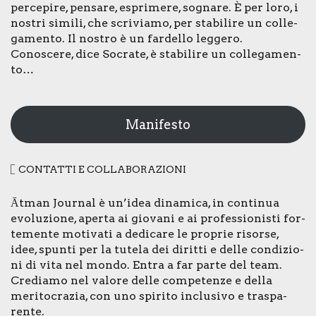
per­ce­pi­re, pen­sa­re, espri­me­re, sogna­re. È per loro, i
nostri simi­li, che scri­via­mo, per sta­bi­li­re un col­le­
ga­men­to. Il nostro è un far­del­lo leg­ge­ro.
Cono­sce­re, dice Socra­te, è sta­bi­li­re un col­le­ga­men­
to…
Manifesto
CON­TAT­TI E COL­LA­BO­RA­ZIO­NI
Ātman Jour­nal è un’idea dina­mi­ca, in con­ti­nua
evo­lu­zio­ne, aper­ta ai gio­va­ni e ai pro­fes­sio­ni­sti for­
te­men­te moti­va­ti a dedi­ca­re le pro­prie risor­se,
idee, spun­ti per la tute­la dei dirit­ti e del­le con­di­zio­
ni di vita nel mon­do. Entra a far par­te del team.
Cre­dia­mo nel valo­re del­le com­pe­ten­ze e del­la
meri­to­cra­zia, con uno spi­ri­to inclu­si­vo e tra­spa­
ren­te.