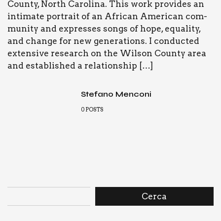
Coun­ty, North Caro­li­na. This work pro­vi­des an
inti­ma­te por­trait of an Afri­can Ame­ri­can com­
mu­ni­ty and expres­ses songs of hope, equa­li­ty,
and chan­ge for new gene­ra­tions. I con­duc­ted
exten­si­ve research on the Wil­son Coun­ty area
and esta­bli­shed a rela­tion­ship […]
Stefano Menconi
0
POSTS
Cerca