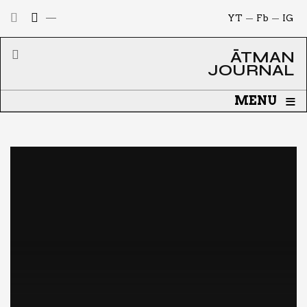
YT
Fb
IG
ĀTMAN
JOURNAL
≡
MENU