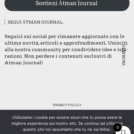
Sostieni Ātman Journal
SEGUI ĀTMAN JOUR­NAL
Segui­ci sui social per rima­ne­re aggior­na­to con le
ulti­me novi­tà, arti­co­li e appro­fon­di­men­ti. Uni­sci­ti
VAI IN ALTO
alla nostra com­mu­ni­ty per con­di­vi­de­re idee e ispi­
ra­zio­ni. Non per­de­re i con­te­nu­ti esclu­si­vi di
Atman Jour­nal!
PRI­VA­CY POLI­CY
Utilizziamo i cookie per essere sicuri che tu possa avere la
© Copyright 2024 - Tutti i diritti riservati - C.F. 92073430461 -
migliore esperienza sul nostro sito. Se continui ad utilizzare
0
Web design:
SMStudio
.
questo sito noi assumiamo che tu ne sia felice.