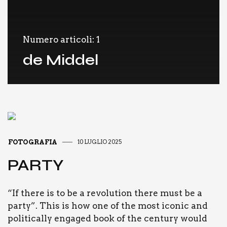
Numero articoli: 1
de Middel
FOTOGRAFIA
10 LUGLIO 2025
PAR­TY
“If the­re is to be a revo­lu­tion the­re must be a
par­ty”. This is how one of the most ico­nic and
poli­ti­cal­ly enga­ged book of the cen­tu­ry would