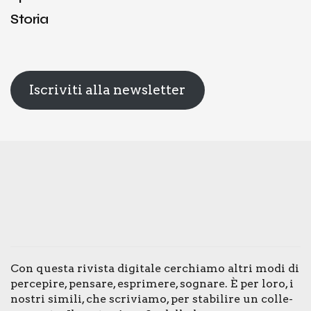
Storia
Iscriviti alla newsletter
Con que­sta rivi­sta digi­ta­le cer­chia­mo altri modi di
per­ce­pi­re, pen­sa­re, espri­me­re, sogna­re. È per loro, i
nostri simi­li, che scri­via­mo, per sta­bi­li­re un col­le­