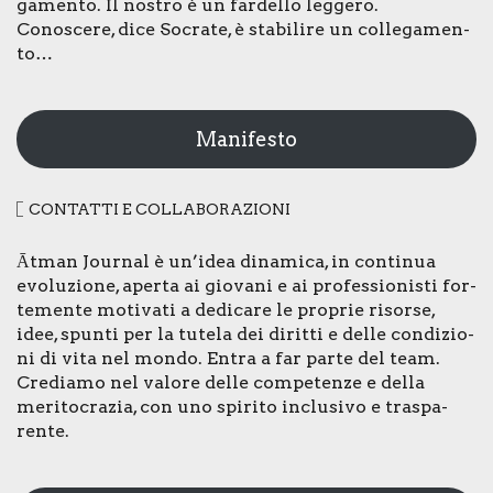
ga­men­to. Il nostro è un far­del­lo leg­ge­ro.
Cono­sce­re, dice Socra­te, è sta­bi­li­re un col­le­ga­men­
to…
Manifesto
CON­TAT­TI E COL­LA­BO­RA­ZIO­NI
Ātman Jour­nal è un’idea dina­mi­ca, in con­ti­nua
evo­lu­zio­ne, aper­ta ai gio­va­ni e ai pro­fes­sio­ni­sti for­
te­men­te moti­va­ti a dedi­ca­re le pro­prie risor­se,
idee, spun­ti per la tute­la dei dirit­ti e del­le con­di­zio­
ni di vita nel mon­do. Entra a far par­te del team.
Cre­dia­mo nel valo­re del­le com­pe­ten­ze e del­la
meri­to­cra­zia, con uno spi­ri­to inclu­si­vo e tra­spa­
ren­te.