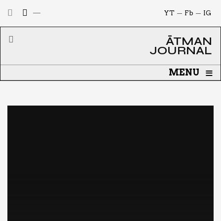
YT
Fb
IG
ĀTMAN
JOURNAL
≡
MENU