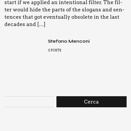
start if we applied an inten­tio­nal fil­ter. The fil­
ter would hide the parts of the slo­gans and sen­
ten­ces that got even­tual­ly obso­le­te in the last
deca­des and […]
Stefano Menconi
0
POSTS
Cerca