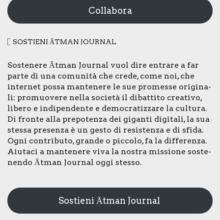
Collabora
SOSTIE­NI ĀTMAN JOUR­NAL
Soste­ne­re Ātman Jour­nal vuol dire entra­re a far
par­te di una comu­ni­tà che cre­de, come noi, che
inter­net pos­sa man­te­ne­re le sue pro­mes­se ori­gi­na­
li: pro­muo­ve­re nel­la socie­tà il dibat­ti­to crea­ti­vo,
libe­ro e indi­pen­den­te e demo­cra­tiz­za­re la cul­tu­ra.
Di fron­te alla pre­po­ten­za dei gigan­ti digi­ta­li, la sua
stes­sa pre­sen­za è un gesto di resi­sten­za e di sfi­da.
Ogni con­tri­bu­to, gran­de o pic­co­lo, fa la dif­fe­ren­za.
Aiu­ta­ci a man­te­ne­re viva la nostra mis­sio­ne soste­
nen­do Ātman Jour­nal oggi stes­so.
Sostieni Ātman Journal