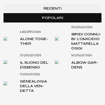
RECENTI
POPOLARI
30 LUGLIO 2026
4 AGOSTO 2026
IBRI­DI CON­NU­
ALO­NE TOGE­
BI: L’O­MI­CI­DIO
THER
MAT­TA­REL­LA
OGGI
23 LUGLIO 2026
16 LUGLIO 2026
IL SUO­NO DEL
ALBOW GAR­
DIS­SEN­SO
DENS
9 LUGLIO 2026
GENEA­LO­GIA
DEL­LA VEN­
DET­TA