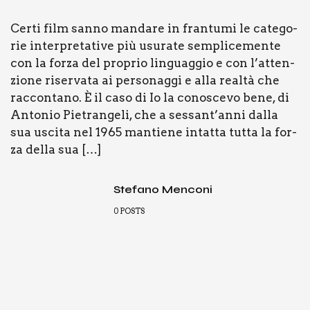
Cer­ti film san­no man­da­re in fran­tu­mi le cate­go­
rie inter­pre­ta­ti­ve più usu­ra­te sem­pli­ce­men­te
con la for­za del pro­prio lin­guag­gio e con l’at­ten­
zio­ne riser­va­ta ai per­so­nag­gi e alla real­tà che
rac­con­ta­no. È il caso di Io la cono­sce­vo bene, di
Anto­nio Pie­tran­ge­li, che a sessant’anni dal­la
sua usci­ta nel 1965 man­tie­ne intat­ta tut­ta la for­
za del­la sua […]
Stefano Menconi
0
POSTS