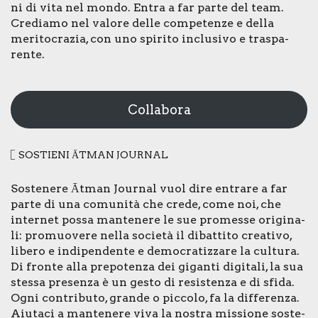
ni di vita nel mon­do. Entra a far par­te del team.
Cre­dia­mo nel valo­re del­le com­pe­ten­ze e del­la
meri­to­cra­zia, con uno spi­ri­to inclu­si­vo e tra­spa­
ren­te.
Collabora
SOSTIE­NI ĀTMAN JOUR­NAL
Soste­ne­re Ātman Jour­nal vuol dire entra­re a far
par­te di una comu­ni­tà che cre­de, come noi, che
inter­net pos­sa man­te­ne­re le sue pro­mes­se ori­gi­na­
li: pro­muo­ve­re nel­la socie­tà il dibat­ti­to crea­ti­vo,
libe­ro e indi­pen­den­te e demo­cra­tiz­za­re la cul­tu­ra.
Di fron­te alla pre­po­ten­za dei gigan­ti digi­ta­li, la sua
stes­sa pre­sen­za è un gesto di resi­sten­za e di sfi­da.
Ogni con­tri­bu­to, gran­de o pic­co­lo, fa la dif­fe­ren­za.
Aiu­ta­ci a man­te­ne­re viva la nostra mis­sio­ne soste­