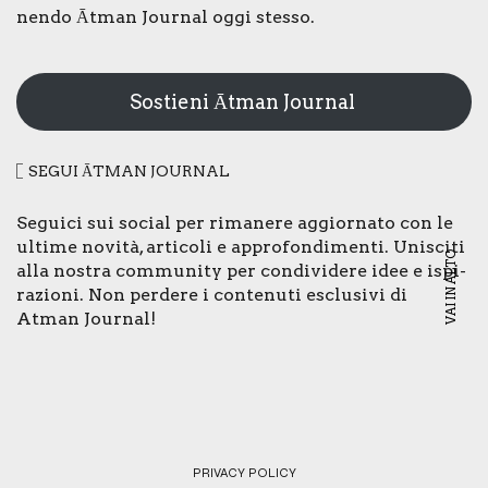
nen­do Ātman Jour­nal oggi stes­so.
Sostieni Ātman Journal
SEGUI ĀTMAN JOUR­NAL
Segui­ci sui social per rima­ne­re aggior­na­to con le
ulti­me novi­tà, arti­co­li e appro­fon­di­men­ti. Uni­sci­ti
VAI IN ALTO
alla nostra com­mu­ni­ty per con­di­vi­de­re idee e ispi­
ra­zio­ni. Non per­de­re i con­te­nu­ti esclu­si­vi di
Atman Jour­nal!
PRI­VA­CY POLI­CY