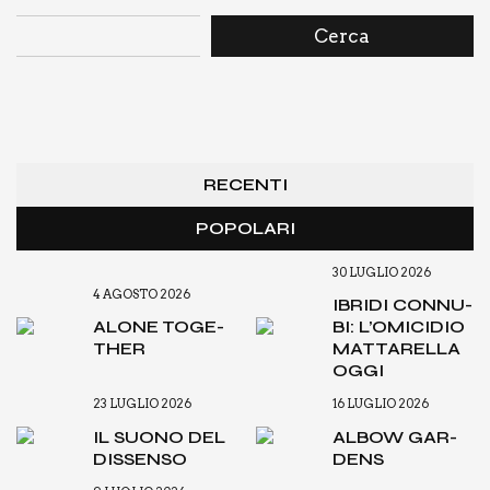
Cerca
RECENTI
POPOLARI
30 LUGLIO 2026
4 AGOSTO 2026
IBRI­DI CON­NU­
ALO­NE TOGE­
BI: L’O­MI­CI­DIO
THER
MAT­TA­REL­LA
OGGI
23 LUGLIO 2026
16 LUGLIO 2026
IL SUO­NO DEL
ALBOW GAR­
DIS­SEN­SO
DENS