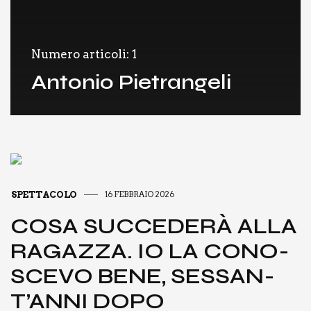
Numero articoli: 1
Antonio Pietrangeli
SPETTACOLO
16 FEBBRAIO 2026
COSA SUC­CE­DE­RÀ ALLA
RAGAZ­ZA. IO LA CONO­
SCE­VO BENE, SES­SAN­
T’AN­NI DOPO