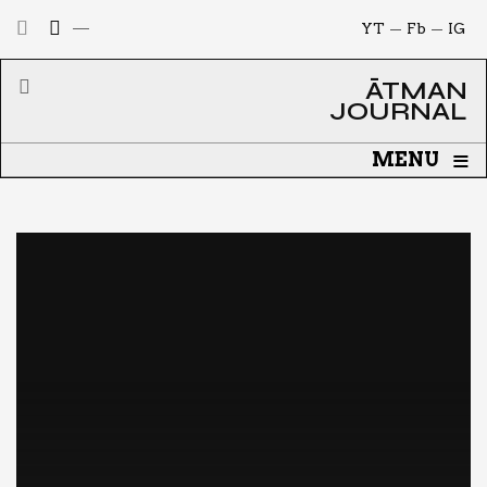
YT
Fb
IG
ĀTMAN
JOURNAL
≡
MENU