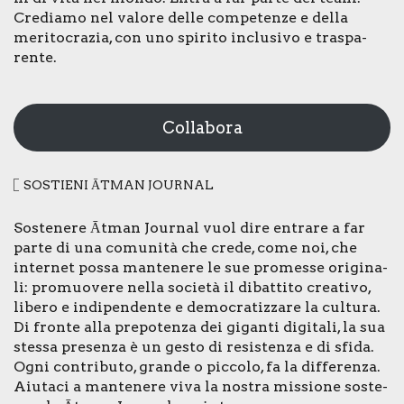
Cre­dia­mo nel valo­re del­le com­pe­ten­ze e del­la
meri­to­cra­zia, con uno spi­ri­to inclu­si­vo e tra­spa­
ren­te.
Collabora
SOSTIE­NI ĀTMAN JOUR­NAL
Soste­ne­re Ātman Jour­nal vuol dire entra­re a far
par­te di una comu­ni­tà che cre­de, come noi, che
inter­net pos­sa man­te­ne­re le sue pro­mes­se ori­gi­na­
li: pro­muo­ve­re nel­la socie­tà il dibat­ti­to crea­ti­vo,
libe­ro e indi­pen­den­te e demo­cra­tiz­za­re la cul­tu­ra.
Di fron­te alla pre­po­ten­za dei gigan­ti digi­ta­li, la sua
stes­sa pre­sen­za è un gesto di resi­sten­za e di sfi­da.
Ogni con­tri­bu­to, gran­de o pic­co­lo, fa la dif­fe­ren­za.
Aiu­ta­ci a man­te­ne­re viva la nostra mis­sio­ne soste­