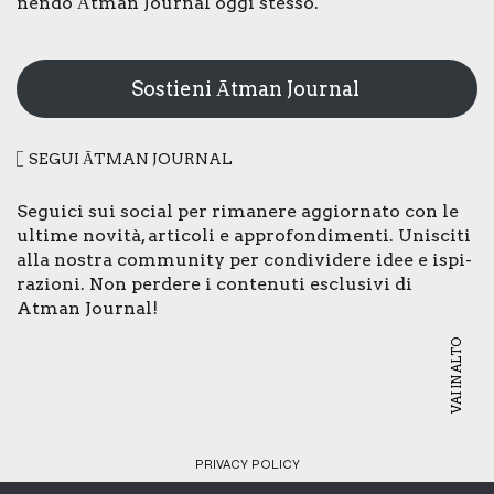
nen­do Ātman Jour­nal oggi stes­so.
Sostieni Ātman Journal
SEGUI ĀTMAN JOUR­NAL
Segui­ci sui social per rima­ne­re aggior­na­to con le
ulti­me novi­tà, arti­co­li e appro­fon­di­men­ti. Uni­sci­ti
alla nostra com­mu­ni­ty per con­di­vi­de­re idee e ispi­
ra­zio­ni. Non per­de­re i con­te­nu­ti esclu­si­vi di
Atman Jour­nal!
VAI IN ALTO
PRI­VA­CY POLI­CY