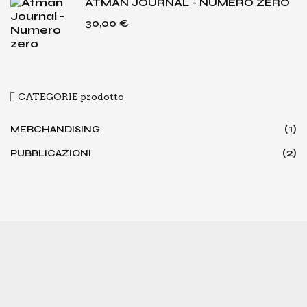
ĀTMAN JOURNAL - NUMERO ZERO
30,00
€
CATE­GO­RIE pro­dot­to
(1)
MERCHANDISING
(2)
PUBBLICAZIONI