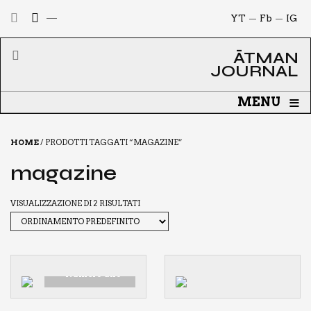
YT
Fb
IG
ĀTMAN
JOURNAL
≡
MENU
HOME
/ PRODOTTI TAGGATI “MAGAZINE”
magazine
VISUALIZZAZIONE DI 2 RISULTATI
Ātman Journal
— Numero uno