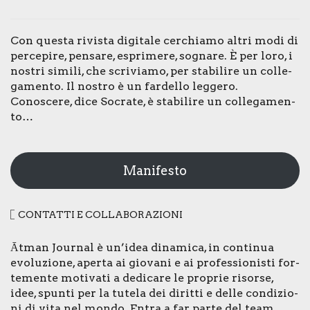
Con que­sta rivi­sta digi­ta­le cer­chia­mo altri modi di
per­ce­pi­re, pen­sa­re, espri­me­re, sogna­re. È per loro, i
nostri simi­li, che scri­via­mo, per sta­bi­li­re un col­le­
ga­men­to. Il nostro è un far­del­lo leg­ge­ro.
Cono­sce­re, dice Socra­te, è sta­bi­li­re un col­le­ga­men­
to…
Manifesto
CON­TAT­TI E COL­LA­BO­RA­ZIO­NI
Ātman Jour­nal è un’idea dina­mi­ca, in con­ti­nua
evo­lu­zio­ne, aper­ta ai gio­va­ni e ai pro­fes­sio­ni­sti for­
te­men­te moti­va­ti a dedi­ca­re le pro­prie risor­se,
idee, spun­ti per la tute­la dei dirit­ti e del­le con­di­zio­
ni di vita nel mon­do. Entra a far par­te del team.