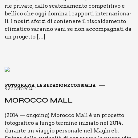
rie pri­va­te, dal­lo sca­te­na­men­to com­pe­ti­ti­vo e
bel­li­co che oggi domi­na i rap­por­ti inter­na­zio­na­
li. I nostri sfor­zi di con­te­ne­re il riscal­da­men­to
cli­ma­ti­co saran­no vani se non accom­pa­gna­ti da
un pro­get­to […]
FOTOGRAFIA
LA REDAZIONE CONSIGLIA
,
9 AGOSTO 2024
MOROC­CO MALL
(2014 — ongoing) Moroc­co Mall è un pro­get­to
foto­gra­fi­co a lun­go ter­mi­ne ini­zia­to nel 2014,
duran­te un viag­gio per­so­na­le nel Magh­reb.