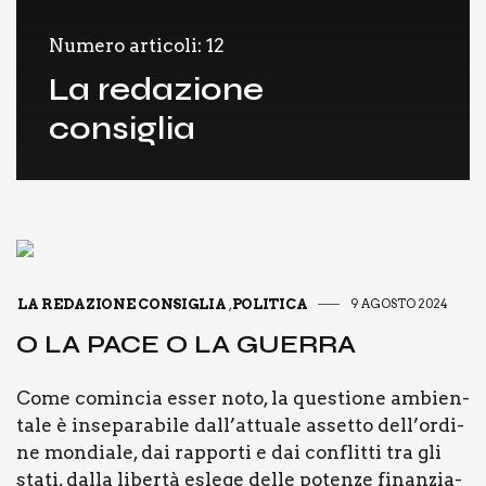
Numero articoli: 12
La redazione
consiglia
LA REDAZIONE CONSIGLIA
POLITICA
9 AGOSTO 2024
,
O LA PACE O LA GUER­RA
Come comin­cia esser noto, la que­stio­ne ambien­
ta­le è inse­pa­ra­bi­le dal­l’at­tua­le asset­to del­l’or­di­
ne mon­dia­le, dai rap­por­ti e dai con­flit­ti tra gli
sta­ti, dal­la liber­tà esle­ge del­le poten­ze finan­zia­