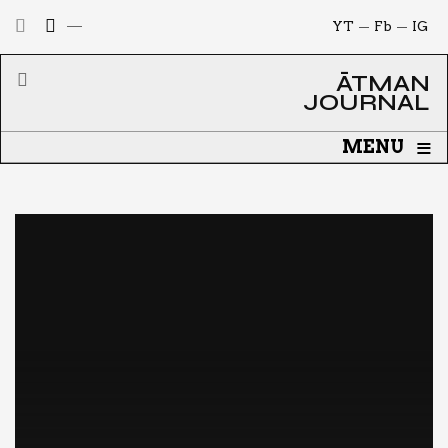
YT
Fb
IG
ĀTMAN
JOURNAL
≡
MENU