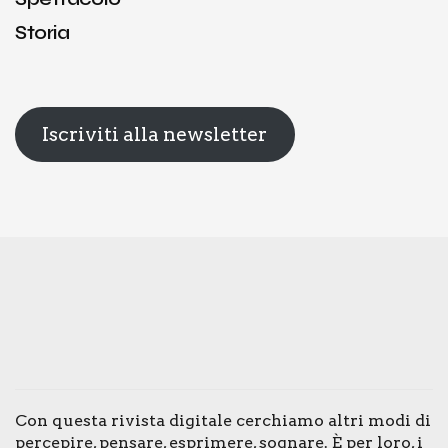
Storia
Iscriviti alla newsletter
Con que­sta rivi­sta digi­ta­le cer­chia­mo altri modi di
per­ce­pi­re, pen­sa­re, espri­me­re, sogna­re. È per loro, i