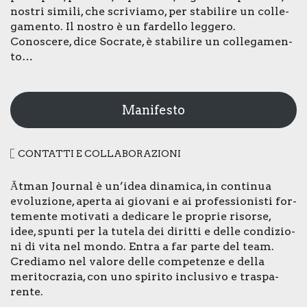
nostri simi­li, che scri­via­mo, per sta­bi­li­re un col­le­
ga­men­to. Il nostro è un far­del­lo leg­ge­ro.
Cono­sce­re, dice Socra­te, è sta­bi­li­re un col­le­ga­men­
to…
Manifesto
CON­TAT­TI E COL­LA­BO­RA­ZIO­NI
Ātman Jour­nal è un’idea dina­mi­ca, in con­ti­nua
evo­lu­zio­ne, aper­ta ai gio­va­ni e ai pro­fes­sio­ni­sti for­
te­men­te moti­va­ti a dedi­ca­re le pro­prie risor­se,
idee, spun­ti per la tute­la dei dirit­ti e del­le con­di­zio­
ni di vita nel mon­do. Entra a far par­te del team.
Cre­dia­mo nel valo­re del­le com­pe­ten­ze e del­la
meri­to­cra­zia, con uno spi­ri­to inclu­si­vo e tra­spa­
ren­te.