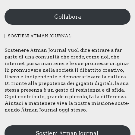
Collabora
SOSTIE­NI ĀTMAN JOUR­NAL
Soste­ne­re Ātman Jour­nal vuol dire entra­re a far
par­te di una comu­ni­tà che cre­de, come noi, che
inter­net pos­sa man­te­ne­re le sue pro­mes­se ori­gi­na­
li: pro­muo­ve­re nel­la socie­tà il dibat­ti­to crea­ti­vo,
libe­ro e indi­pen­den­te e demo­cra­tiz­za­re la cul­tu­ra.
Di fron­te alla pre­po­ten­za dei gigan­ti digi­ta­li, la sua
stes­sa pre­sen­za è un gesto di resi­sten­za e di sfi­da.
Ogni con­tri­bu­to, gran­de o pic­co­lo, fa la dif­fe­ren­za.
Aiu­ta­ci a man­te­ne­re viva la nostra mis­sio­ne soste­
nen­do Ātman Jour­nal oggi stes­so.
Sostieni Ātman Journal