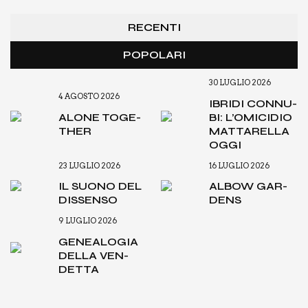
RECENTI
POPOLARI
30 LUGLIO 2026
4 AGOSTO 2026
IBRI­DI CON­NU­
ALO­NE TOGE­
BI: L’O­MI­CI­DIO
THER
MAT­TA­REL­LA
OGGI
23 LUGLIO 2026
16 LUGLIO 2026
IL SUO­NO DEL
ALBOW GAR­
DIS­SEN­SO
DENS
9 LUGLIO 2026
GENEA­LO­GIA
DEL­LA VEN­
DET­TA