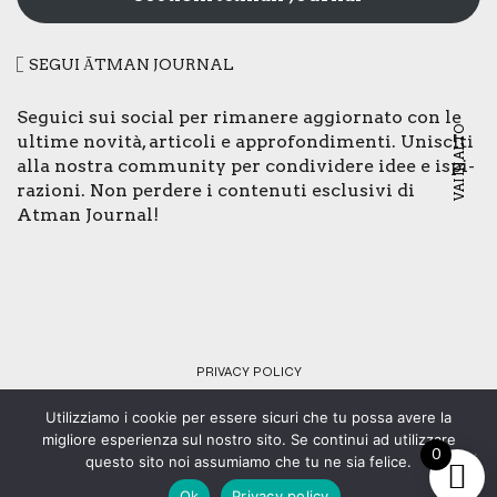
SEGUI ĀTMAN JOUR­NAL
Segui­ci sui social per rima­ne­re aggior­na­to con le
VAI IN ALTO
ulti­me novi­tà, arti­co­li e appro­fon­di­men­ti. Uni­sci­ti
alla nostra com­mu­ni­ty per con­di­vi­de­re idee e ispi­
ra­zio­ni. Non per­de­re i con­te­nu­ti esclu­si­vi di
Atman Jour­nal!
PRI­VA­CY POLI­CY
Utilizziamo i cookie per essere sicuri che tu possa avere la
© Copyright 2024 - Tutti i diritti riservati - C.F. 92073430461 -
migliore esperienza sul nostro sito. Se continui ad utilizzare
0
Web design:
SMStudio
.
questo sito noi assumiamo che tu ne sia felice.
Ok
Privacy policy